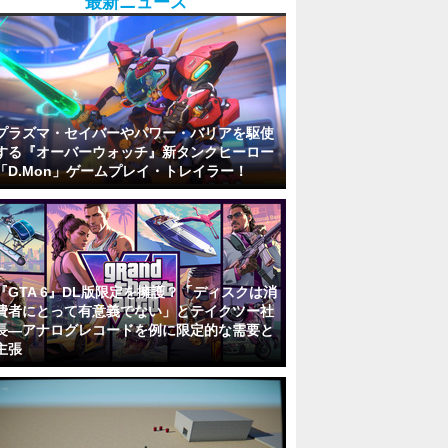
最新ニュース
プラズマ・セイバーやパワー・バリアを駆使
する『オーバーウォッチ』新タンクヒーロー
「D.Mon」ゲームプレイ・トレイラー！
『GTA 6』DL版限定を擁護？「ディスクは消
費者にとって有意義でない」とテイクツー社
長―アナログレコードを例に限定的な需要と
主張