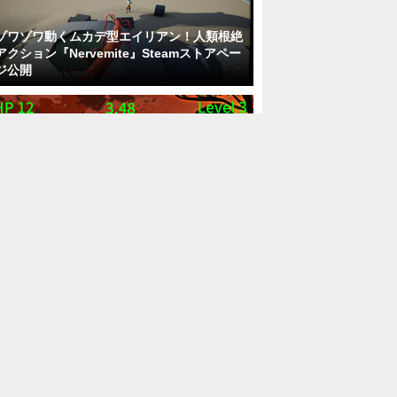
ゾワゾワ動くムカデ型エイリアン！人類根絶
アクション『Nervemite』Steamストアペー
ジ公開
時間内に格ゲーコマンドを入力して生き残
れ！『COMMAND MONSTER』Steam向け
に配信―1P/2P側も選択可能
『スカイリム』老舗グラフィック拡張ツール
「ENB」の本格的な代替Mod登場！？
「Community Shaders」でプリセットを使
いまわせるように