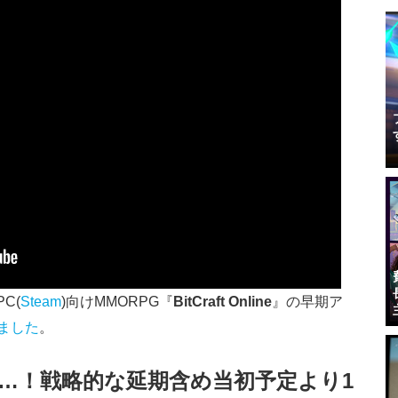
PC(
Steam
)向けMMORPG『
BitCraft Online
』の早期ア
ました
。
…！戦略的な延期含め当初予定より1