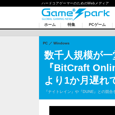
ハードコアゲーマーのためのWebメディア
ホーム
特集
PCゲーム
PC
Windows
数千人規模が一
『BitCraft
より1か月遅れて
『ナイトレイン』や『DUNE』との競