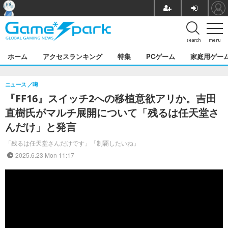
search
menu
ホーム
アクセスランキング
特集
PCゲーム
家庭用ゲー
ニュース
噂
『FF16』スイッチ2への移植意欲アリか。吉田
直樹氏がマルチ展開について「残るは任天堂さ
んだけ」と発言
「残るは任天堂さんだけです」「制覇したいね」
2025.6.23 Mon 11:17