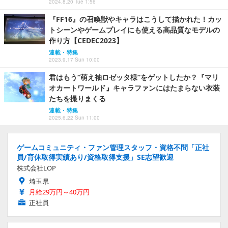
2024.8.20 Tue 1:56
『FF16』の召喚獣やキャラはこうして描かれた！カッ
トシーンやゲームプレイにも使える高品質なモデルの
作り方【CEDEC2023】
連載・特集
2023.9.17 Sun 10:00
君はもう“萌え袖ロゼッタ様”をゲットしたか？『マリ
オカートワールド』キャラファンにはたまらない衣装
たちを撮りまくる
連載・特集
2025.6.22 Sun 11:00
ゲームコミュニティ・ファン管理スタッフ・資格不問「正社
員/育休取得実績あり/資格取得支援」SE志望歓迎
株式会社LOP
埼玉県
月給29万円～40万円
正社員