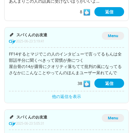
あんまりこの人の話真に受けないほうがいいよ…
8
返信
スパくんのお友達
Menu
2025-06-23 5:19:41
FF14するとマジでこの人のインタビューで言ってるもんは全
部話半分に聞くべきって習慣が身につく
屋台骨の14が露骨にクオリティ落ちてて批判の嵐になってる
さなかにこんなことやってんのほんまユーザー呆れてんで
38
返信
他の返信を表示
スパくんのお友達
Menu
2025-06-23 5:05:31