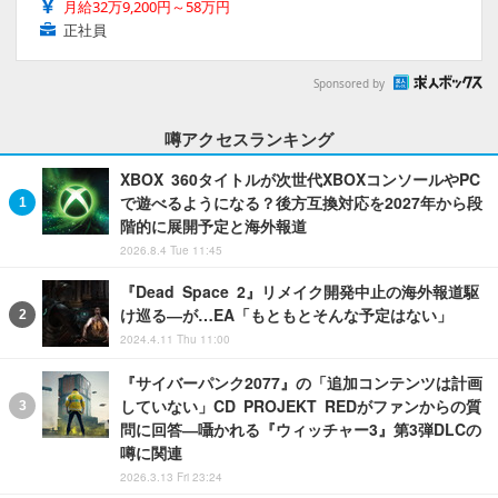
月給32万9,200円～58万円
正社員
Sponsored by
噂アクセスランキング
XBOX 360タイトルが次世代XBOXコンソールやPC
で遊べるようになる？後方互換対応を2027年から段
階的に展開予定と海外報道
2026.8.4 Tue 11:45
『Dead Space 2』リメイク開発中止の海外報道駆
け巡る―が…EA「もともとそんな予定はない」
2024.4.11 Thu 11:00
『サイバーパンク2077』の「追加コンテンツは計画
していない」CD PROJEKT REDがファンからの質
問に回答―囁かれる『ウィッチャー3』第3弾DLCの
噂に関連
2026.3.13 Fri 23:24