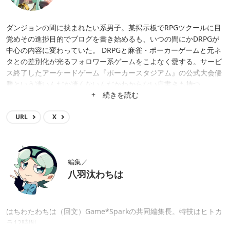
ダンジョンの間に挟まれたい系男子。某掲示板でRPGツクールに目
覚めその進捗目的でブログを書き始めるも、いつの間にかDRPGが
中心の内容に変わっていた。 DRPGと麻雀・ポーカーゲームと元ネ
タとの差別化が光るフォロワー系ゲームをこよなく愛する。サービ
ス終了したアーケードゲーム『ポーカースタジアム』の公式大会優
勝という凄いんだか凄くないんだかわからない肩書きも持つ。
+ 続きを読む
URL
X
編集／
八羽汰わちは
はちわたわちは（回文）Game*Sparkの共同編集長。特技はヒトカ
ラ12時間。