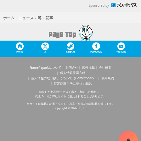
Sponsored by
記事
ホーム
›
ニュース
›
噂
›
Home
X
STEAM
Facebook
YouTube
Game*Sparkについて
お問合せ
広告掲載
会社概要
個人情報保護方針
個人情報の取り扱いについて（Game*Spark）
利用規約
特定商取引法に基づく表記
紹介した商品/サービスを購入、契約した場合に、
売上の一部が弊社サイトに還元されることがあります。
当サイトに掲載の記事・見出し・写真・画像の無断転載を禁じます。
Copyright © 2026 IID, Inc.