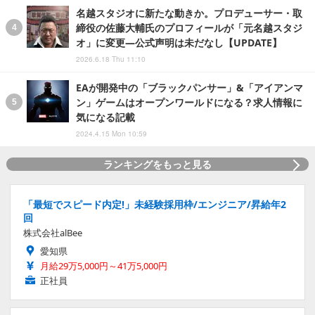
名越スタジオに新たな動きか。プロデューサー・取
締役の佐藤大輔氏のプロフィールが「元名越スタジ
オ」に変更―公式声明は未だなし【UPDATE】
2026.6.18 Thu 11:10
EAが開発中の「ブラックパンサー」&「アイアンマ
ン」ゲームはオープンワールドになる？求人情報に
気になる記載
2024.4.15 Mon 10:59
ランキングをもっと見る
「最短でスピード内定!」未経験採用枠/エンジニア/昇給年2
回
株式会社alBee
愛知県
月給29万5,000円～41万5,000円
正社員