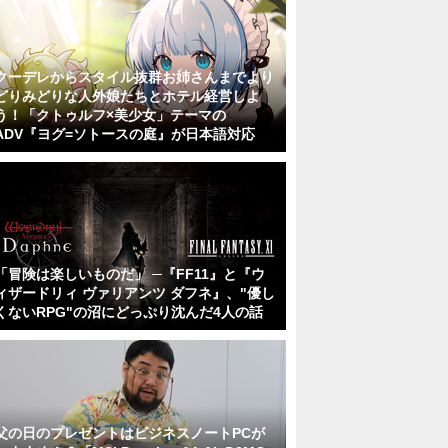
クーデレからスタイル抜群お姉さんまでより
どりみどりな人外娘たちとホテル経営しよ
う！「クトゥルフ×美少女」テーマの
ADV『ヨグ=ソトースの庭』が日本語対応
「冒険は楽しいものだ」 ─『FF11』と『ウ
ィザードリィ ヴァリアンツ ダフネ』、"優し
くないRPG"の沼にどっぷり沈んだ4人の話
父の日のプレゼントはビジネスノートPCが