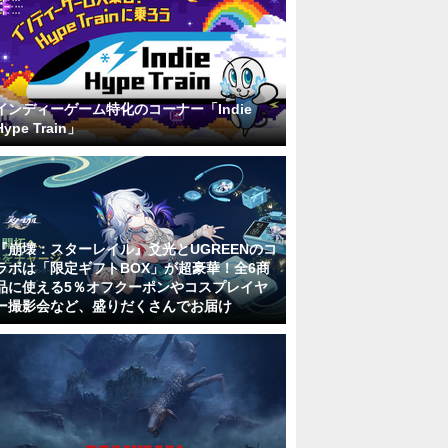
インディーゲーム特化のコーナー「Indie
Hype Train」
『崩壊：スターレイル』爻光とUGREENのコ
ラボは「限定ギフトBOX」が超豪華！全6商
品に使える5％オフクーポンやコスプレイヤ
ー撮影会など、盛りだくさんでお届け