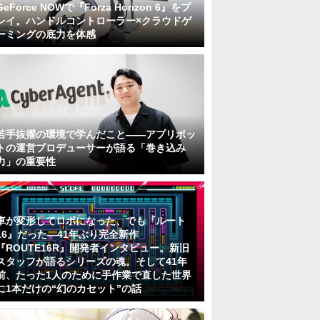
GeForce NOWで『Forza Horizon 6』をプ
レイ。ハンドルコントローラー×クラウドゲ
ーミングの底力を体感
若手抜擢の環境で学んだこと――アプリボッ
トの運営プロデューサーが語る「巻き込み
力」の重要性
車が変形してロボになった、でも『ルート
16』だった―41年ぶり完全新作
『ROUTE16R』開発者インタビュー。新旧
スタッフが語るシリーズの魂。そして41年
前、たった1人のために手作業で直した世界
に1本だけの“幻のカセット”の話