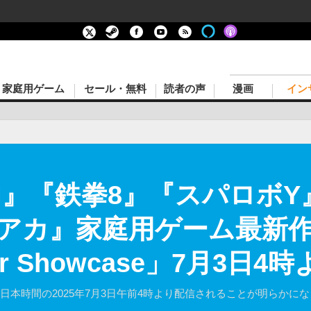
家庭用ゲーム
セール・無料
読者の声
漫画
イン
N II』『鉄拳8』『スパロ
アカ』家庭用ゲーム最新作も
er Showcase」7月3日
owcase」が日本時間の2025年7月3日午前4時より配信されることが明らか