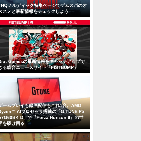
THQノルディック特集ページでゲムスパのオ
ススメと最新情報をチェックしよう
Riot Gamesの最新情報をキャッチアップで
きる総合ニュースサイト「FISTBUMP」
ゲームプレイも録画配信もこれ1台。AMD
Ryzen™ AIプロセッサ搭載の「G TUNE P5-
A7G60BK-D」で『Forza Horizon 6』の世
界を駆け回る