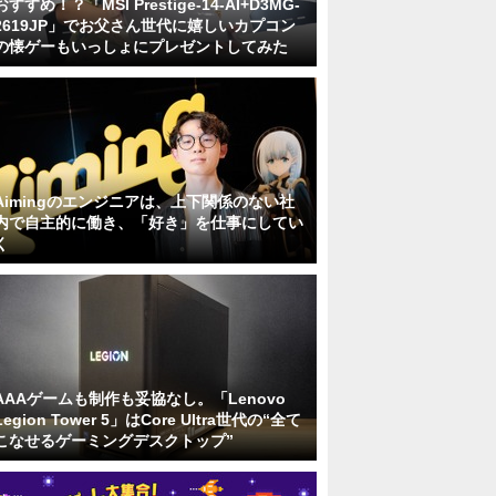
おすすめ！？「MSI Prestige-14-AI+D3MG-
2619JP」でお父さん世代に嬉しいカプコン
の懐ゲーもいっしょにプレゼントしてみた
Aimingのエンジニアは、上下関係のない社
内で自主的に働き、「好き」を仕事にしてい
く
AAAゲームも制作も妥協なし。「Lenovo
Legion Tower 5」はCore Ultra世代の“全て
こなせるゲーミングデスクトップ”