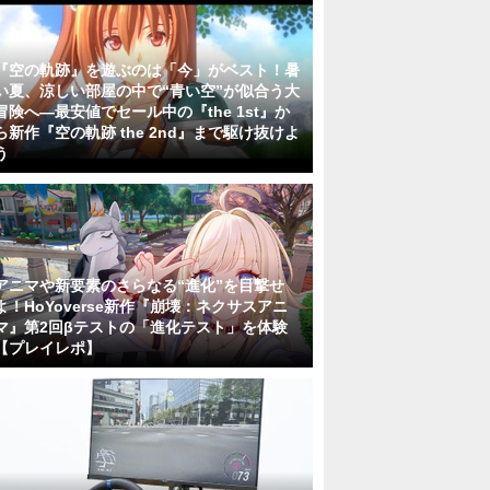
『空の軌跡』を遊ぶのは「今」がベスト！暑
い夏、涼しい部屋の中で“青い空”が似合う大
冒険へ―最安値でセール中の『the 1st』か
ら新作『空の軌跡 the 2nd』まで駆け抜けよ
う
アニマや新要素のさらなる“進化”を目撃せ
よ！HoYoverse新作『崩壊：ネクサスアニ
マ』第2回βテストの「進化テスト」を体験
【プレイレポ】