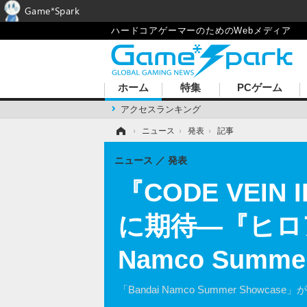
Game*Spark
ハードコアゲーマーのためのWebメディア
ホーム
特集
PCゲーム
アクセスランキング
ホーム
›
ニュース
›
発表
›
記事
ニュース
発表
『CODE VEI
に期待―『ヒロ
Namco Summ
「Bandai Namco Summer Sh