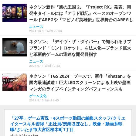
ネクソン新作『風の王国 2』『Project RX』発表。開
発中タイトルには『アラド戦記』ベースのオープンワ
ールドARPGや『マビノギ英雄伝』世界舞台のARPGも
ニュース
2024.10.30 Wed 22:00
ネクソン、『デイヴ・ザ・ダイバー』で知られるサブ
ブランド「ミントロケット」を法人化―ブランド拡大
と革新的ゲームの迅速な開発目指す
ニュース
2024.9.11 Wed 19:52
ネクソン「TGS 2024」ブースで、新作『Khazan』を
国内最速試遊！巨大LEDスクリーンによる上映や壁画
マンガのライブペインティングパフォーマンスも
ゲーム文化
2024.9.10 Tue 21:45
「27卒」ゲーム実況・eスポーツ動画の編集スタッフ/クリエ
イタースキル習得「正社員/残業ほぼなし」映像・動画系転
職/さいたま市大宮区桜木町1丁目
株式会社Le Lien