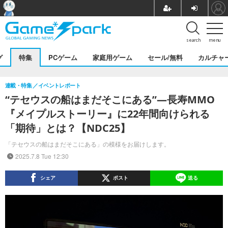
search
menu
グ
特集
PCゲーム
家庭用ゲーム
セール/無料
カルチャ
連載・特集
イベントレポート
“テセウスの船はまだそこにある”―長寿MMO
『メイプルストーリー』に22年間向けられる
「期待」とは？【NDC25】
「テセウスの船はまだそこにある」の模様をお届けします。
2025.7.8 Tue 12:30
シェア
ポスト
送る