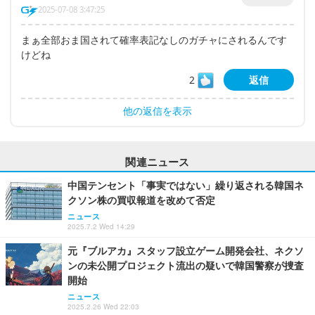
2025-07-08 3:47:25
まぁ全部おま国されて確率表記なしのガチャにされるんです
けどね
2
返信
他の返信を表示
関連ニュース
中国テンセント「事実ではない」繰り返される韓国ネ
クソン株の買収報道を改めて否定
ニュース
2025.7.2 Wed 14:29
元『ブルアカ』スタッフ設立ゲーム開発会社、ネクソ
ンの未公開プロジェクト流出の疑いで韓国警察が捜査
開始
ニュース
2025.2.26 Wed 22:03