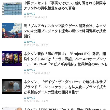
中国テンセント「事実ではない」繰り返される韓国ネ
クソン株の買収報道を改めて否定
ニュース
2025.7.2 Wed 14:29
元『ブルアカ』スタッフ設立ゲーム開発会社、ネクソ
ンの未公開プロジェクト流出の疑いで韓国警察が捜査
開始
ニュース
2025.2.26 Wed 22:03
ネクソン新作『風の王国 2』『Project RX』発表。開
発中タイトルには『アラド戦記』ベースのオープンワ
ールドARPGや『マビノギ英雄伝』世界舞台のARPGも
ニュース
2024.10.30 Wed 22:00
ネクソン、『デイヴ・ザ・ダイバー』で知られるサブ
ブランド「ミントロケット」を法人化―ブランド拡大
と革新的ゲームの迅速な開発目指す
ニュース
2024.9.11 Wed 19:52
ネクソン「TGS 2024」ブースで、新作『Khazan』を