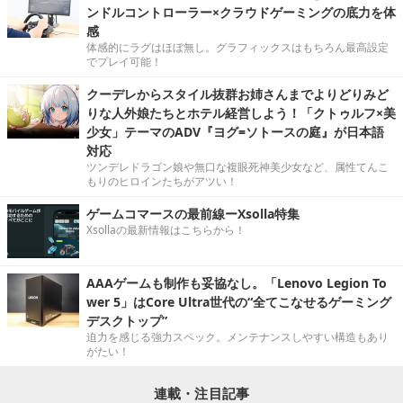
ンドルコントローラー×クラウドゲーミングの底力を体
感
体感的にラグはほぼ無し。グラフィックスはもちろん最高設定
でプレイ可能！
クーデレからスタイル抜群お姉さんまでよりどりみど
りな人外娘たちとホテル経営しよう！「クトゥルフ×美
少女」テーマのADV『ヨグ=ソトースの庭』が日本語
対応
ツンデレドラゴン娘や無口な複眼死神美少女など、属性てんこ
もりのヒロインたちがアツい！
ゲームコマースの最前線ーXsolla特集
Xsollaの最新情報はこちらから！
AAAゲームも制作も妥協なし。「Lenovo Legion To
wer 5」はCore Ultra世代の“全てこなせるゲーミング
デスクトップ”
迫力を感じる強力スペック。メンテナンスしやすい構造もあり
がたい！
連載・注目記事