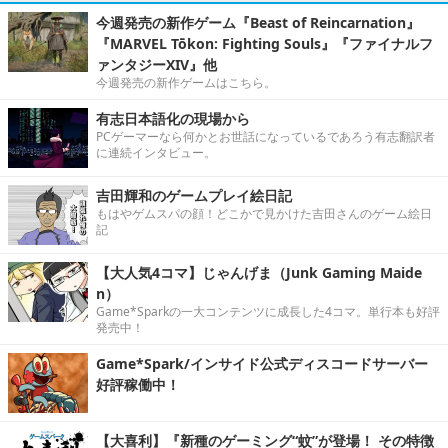
今週発売の新作ゲーム『Beast of Reincarnation』
『MARVEL Tōkon: Fighting Souls』『ファイナルフ
ァンタジーXIV』他
今週発売の新作ゲームはこちら。
有志日本語化の現場から
PCゲーマーなら何かとお世話になっているであろう有志翻訳者
に連続インタビュー。
吉田輝和のゲームプレイ絵日記
もはやゲムスパの顔！どこかで見かけた吉田さんのゲーム絵日
記
【大人気4コマ】じゃんげま（Junk Gaming Maide
n）
Game*Sparkの一大コンテンツに成長した4コマ。単行本も好評
発売中！
Game*Spark/インサイド公式ディスコードサーバー
好評稼働中！
【大喜利】『新種のゲーミング“蚊”が登場！ その特徴