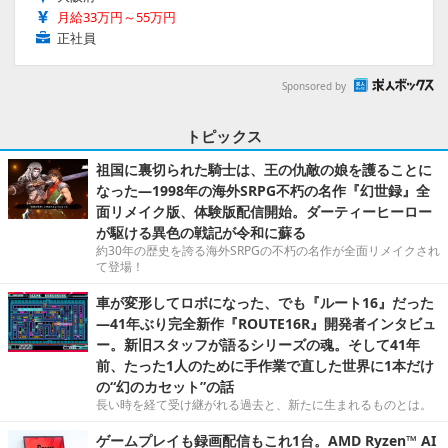
月給33万円～55万円
正社員
Sponsored by
トピックス
祖国に裏切られた騎士は、王の仇敵の娘を護ることに
なった―1998年の海外SRPG不朽の名作『幻世録』全
面リメイク版、体験版配信開始。ダーティーヒーロー
が駆ける異色の戦記が令和に蘇る
約30年の歴史を誇る海外SRPGの不朽の名作が全面リメイクされ
て登場！
車が変形してロボになった、でも『ルート16』だった
―41年ぶり完全新作『ROUTE16R』開発者インタビュ
ー。新旧スタッフが語るシリーズの魂。そして41年
前、たった1人のために手作業で直した世界に1本だけ
の“幻のカセット”の話
長い時を経て受け継がれる過去と、新たに生まれるものとは。
ゲームプレイも録画配信もこれ1台。AMD Ryzen™ AI