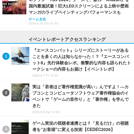
国内最速試遊！巨大LEDスクリーンによる上映や壁画
マンガのライブペインティングパフォーマンスも
ゲーム文化
2024.9.10 Tue 21:45
イベントレポートアクセスランキング
『エースコンバット』シリーズにストーリーがある
ことを多くの人は知らなかった！？『エースコンバ
ット8』先行体験会レポ。衝撃的な内容も語られたト
ークショーの内容もお届け【イベントレポ】
2026.8.7 Fri 12:30
実は「若者ほど著作権意識が高い」んですよ！―カ
プコンとコンピュータソフトウェア著作権協会のイ
ベントで「ゲームの音作り」と「著作権」を学んで
きた
2026.8.8 Sat 12:00
ゲーム実況の視聴者連携とは？「見るだけ」の視聴
者を“お客様"に変える技術【CEDEC2026】