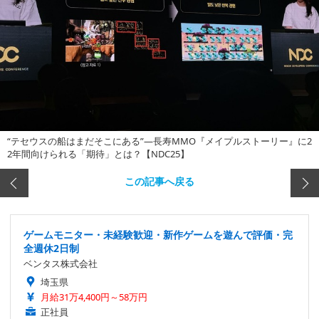
“テセウスの船はまだそこにある”―長寿MMO『メイプルストーリー』に2
2年間向けられる「期待」とは？【NDC25】
この記事へ戻る
ゲームモニター・未経験歓迎・新作ゲームを遊んで評価・完
全週休2日制
ベンタス株式会社
埼玉県
月給31万4,400円～58万円
正社員