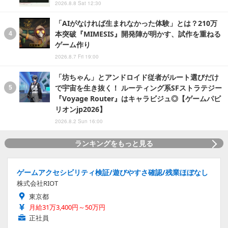
2026.8.8 Sat 12:30
「AIがなければ生まれなかった体験」とは？210万
本突破『MIMESIS』開発陣が明かす、試作を重ねる
ゲーム作り
2026.8.7 Fri 19:00
「坊ちゃん」とアンドロイド従者がルート選びだけ
で宇宙を生き抜く！ ルーティング系SFストラテジー
『Voyage Router』はキャラビジュ◎【ゲームパビ
リオンjp2026】
2026.8.2 Sun 16:00
ランキングをもっと見る
ゲームアクセシビリティ検証/遊びやすさ確認/残業ほぼなし
株式会社RIOT
東京都
月給31万3,400円～50万円
正社員