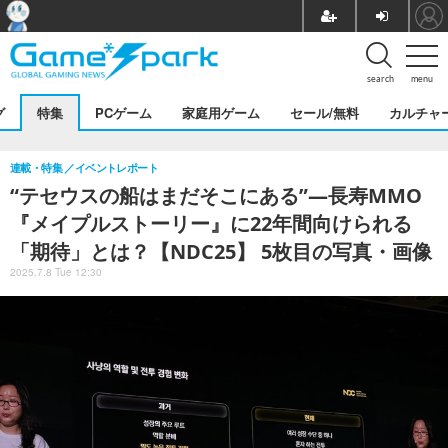
search
menu
グ
特集
PCゲーム
家庭用ゲーム
セール/無料
カルチャ
連載・特集
イベントレポート
“テセウスの船はまだそこにある”―長寿MMO
『メイプルストーリー』に22年間向けられる
「期待」とは？【NDC25】 5枚目の写真・画像
2025.7.8 Tue 12:30