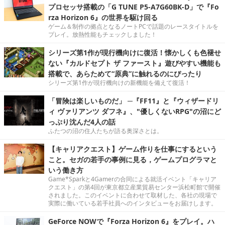
プロセッサ搭載の「G TUNE P5-A7G60BK-D」で『Fo
rza Horizon 6』の世界を駆け回る
ゲーム＆制作の拠点となるノートPCで話題のレースタイトルを
プレイ。放熱性能もチェックしました！
シリーズ第1作が現行機向けに復活！懐かしくも色褪せ
ない『カルドセプト ザ ファースト』遊びやすい機能も
搭載で、あらためて“原典”に触れるのにぴったり
シリーズ第1作が現行機向けの新機能を備えて復活！
「冒険は楽しいものだ」 ─『FF11』と『ウィザードリ
ィ ヴァリアンツ ダフネ』、"優しくないRPG"の沼にど
っぷり沈んだ4人の話
ふたつの沼の住人たちが語る奥深さとは。
【キャリアクエスト】ゲーム作りを仕事にするという
こと。セガの若手の事例に見る，ゲームプログラマと
いう働き方
Game*Sparkと4Gamerの合同による就活イベント「キャリア
クエスト」の第4回が東京都立産業貿易センター浜松町館で開催
されました。このイベントに合わせて取材した、各社の現場で
実際に働いている若手社員へのインタビューをお届けします。
GeForce NOWで『Forza Horizon 6』をプレイ。ハ