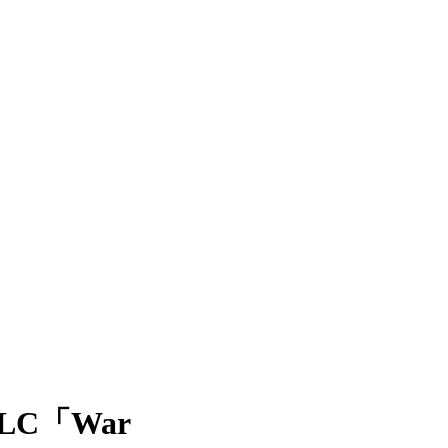
LC「War