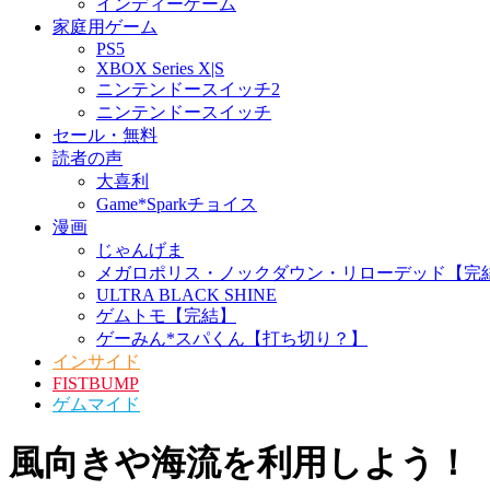
インディーゲーム
家庭用ゲーム
PS5
XBOX Series X|S
ニンテンドースイッチ2
ニンテンドースイッチ
セール・無料
読者の声
大喜利
Game*Sparkチョイス
漫画
じゃんげま
メガロポリス・ノックダウン・リローデッド【完
ULTRA BLACK SHINE
ゲムトモ【完結】
ゲーみん*スパくん【打ち切り？】
インサイド
FISTBUMP
ゲムマイド
風向きや海流を利用しよう！『Moun