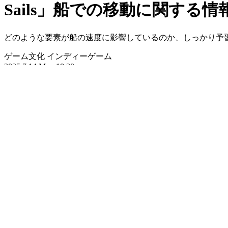
Sails」船での移動に関する情
どのような要素が船の速度に影響しているのか、しっかり予
ゲーム文化
インディーゲーム
2025.7.14 Mon 18:30
ホーム
›
ゲーム文化
›
インディーゲーム
›
記事