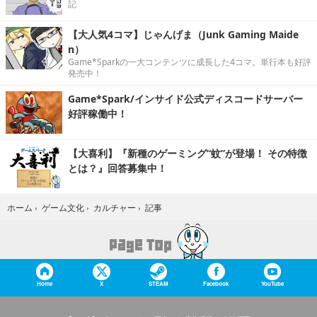
記
【大人気4コマ】じゃんげま（Junk Gaming Maide
n）
Game*Sparkの一大コンテンツに成長した4コマ。単行本も好評
発売中！
Game*Spark/インサイド公式ディスコードサーバー
好評稼働中！
【大喜利】『新種のゲーミング“蚊”が登場！ その特徴
とは？』回答募集中！
記事
ホーム
›
ゲーム文化
›
カルチャー
›
Home
X
STEAM
Facebook
YouTube