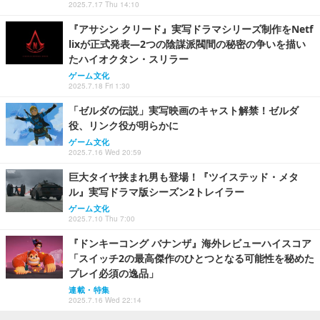
2025.7.17 Thu 14:10
『アサシン クリード』実写ドラマシリーズ制作をNetf
lixが正式発表―2つの陰謀派閥間の秘密の争いを描い
たハイオクタン・スリラー
ゲーム文化
2025.7.18 Fri 1:30
「ゼルダの伝説」実写映画のキャスト解禁！ゼルダ
役、リンク役が明らかに
ゲーム文化
2025.7.16 Wed 20:59
巨大タイヤ挟まれ男も登場！『ツイステッド・メタ
ル』実写ドラマ版シーズン2トレイラー
ゲーム文化
2025.7.10 Thu 7:00
『ドンキーコング バナンザ』海外レビューハイスコア
「スイッチ2の最高傑作のひとつとなる可能性を秘めた
プレイ必須の逸品」
連載・特集
2025.7.16 Wed 22:14