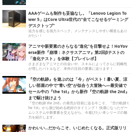
AAAゲームも制作も妥協なし。「Lenovo Legion To
wer 5」はCore Ultra世代の“全てこなせるゲーミング
デスクトップ”
迫力を感じる強力スペック。メンテナンスしやすい構造もあり
がたい！
アニマや新要素のさらなる“進化”を目撃せよ！HoYov
erse新作『崩壊：ネクサスアニマ』第2回βテストの
「進化テスト」を体験【プレイレポ】
さまざまなアニマとの出会いや、スキルによってさらに戦略性
が増したバトルなど、本作の注目の要素に迫ります！
『空の軌跡』を遊ぶのは「今」がベスト！暑い夏、涼
しい部屋の中で“青い空”が似合う大冒険へ―最安値で
セール中の『the 1st』から新作『空の軌跡 the 2nd』
まで駆け抜けよう
『空の軌跡 the 2nd』の発売が目前に迫る今こそ、『空の軌跡 t
he 1st』から遊び始める絶好のタイミング！ 快適になったゲー
ムシステムや新要素を交えながら、今遊びたい本シリーズの魅
力を紹介します。
かわいい…だからこそ、いじめたくなる。正式版リリ