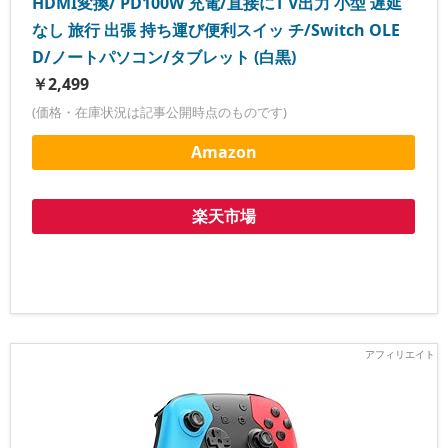
HDMI変換/ PD100W 充電/直接にT V出力 小型 遅延
なし 旅行 出張 持ち運び便利スイッ チ/Switch OLE
D/ノートパソコン/タブレット (白黒)
￥2,499
(価格・在庫状況は記事公開時点のものです)
Amazon
楽天市場