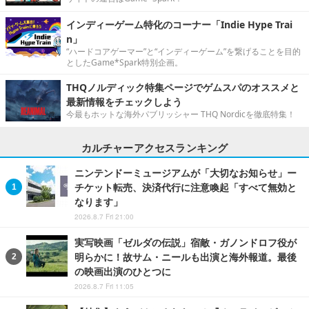
インディーゲーム特化のコーナー「Indie Hype Trai
n」
“ハードコアゲーマー”と“インディーゲーム”を繋げることを目的
としたGame*Spark特別企画。
THQノルディック特集ページでゲムスパのオススメと
最新情報をチェックしよう
今最もホットな海外パブリッシャー THQ Nordicを徹底特集！
カルチャーアクセスランキング
ニンテンドーミュージアムが「大切なお知らせ」ー
チケット転売、決済代行に注意喚起「すべて無効と
なります」
2026.8.7 Fri 21:00
実写映画「ゼルダの伝説」宿敵・ガノンドロフ役が
明らかに！故サム・ニールも出演と海外報道。最後
の映画出演のひとつに
2026.8.7 Fri 11:05