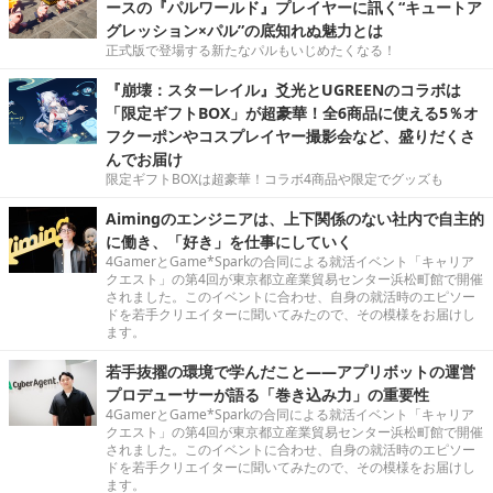
ースの『パルワールド』プレイヤーに訊く“キュートア
グレッション×パル”の底知れぬ魅力とは
正式版で登場する新たなパルもいじめたくなる！
『崩壊：スターレイル』爻光とUGREENのコラボは
「限定ギフトBOX」が超豪華！全6商品に使える5％オ
フクーポンやコスプレイヤー撮影会など、盛りだくさ
んでお届け
限定ギフトBOXは超豪華！コラボ4商品や限定でグッズも
Aimingのエンジニアは、上下関係のない社内で自主的
に働き、「好き」を仕事にしていく
4GamerとGame*Sparkの合同による就活イベント「キャリア
クエスト」の第4回が東京都立産業貿易センター浜松町館で開催
されました。このイベントに合わせ、自身の就活時のエピソー
ドを若手クリエイターに聞いてみたので、その模様をお届けし
ます。
若手抜擢の環境で学んだこと――アプリボットの運営
プロデューサーが語る「巻き込み力」の重要性
4GamerとGame*Sparkの合同による就活イベント「キャリア
クエスト」の第4回が東京都立産業貿易センター浜松町館で開催
されました。このイベントに合わせ、自身の就活時のエピソー
ドを若手クリエイターに聞いてみたので、その模様をお届けし
ます。