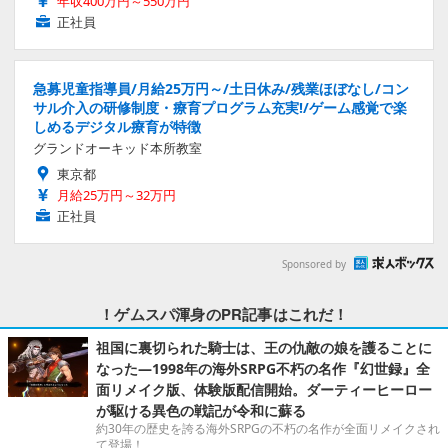
年収400万円～550万円
正社員
急募児童指導員/月給25万円～/土日休み/残業ほぼなし/コン
サル介入の研修制度・療育プログラム充実!/ゲーム感覚で楽
しめるデジタル療育が特徴
グランドオーキッド本所教室
東京都
月給25万円～32万円
正社員
Sponsored by
！ゲムスパ渾身のPR記事はこれだ！
祖国に裏切られた騎士は、王の仇敵の娘を護ることに
なった―1998年の海外SRPG不朽の名作『幻世録』全
面リメイク版、体験版配信開始。ダーティーヒーロー
が駆ける異色の戦記が令和に蘇る
約30年の歴史を誇る海外SRPGの不朽の名作が全面リメイクされ
て登場！