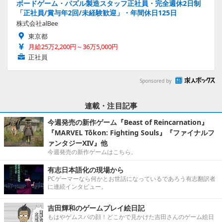
ボードゲーム・パズル製造スタッフ正社員・完全週休2日制
「正社員/賞与年2回/未経験歓迎」・年間休日125日
株式会社alBee
東京都
月給25万2,200円～36万5,000円
正社員
Sponsored by
連載・注目記事
今週発売の新作ゲーム『Beast of Reincarnation』
『MARVEL Tōkon: Fighting Souls』『ファイナルフ
ァンタジーXIV』他
今週発売の新作ゲームはこちら。
有志日本語化の現場から
PCゲーマーなら何かとお世話になっているであろう有志翻訳者
に連続インタビュー。
吉田輝和のゲームプレイ絵日記
もはやゲムスパの顔！どこかで見かけた吉田さんのゲーム絵日