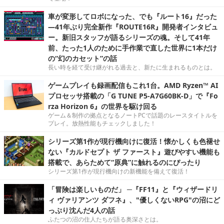
車が変形してロボになった、でも『ルート16』だった
―41年ぶり完全新作『ROUTE16R』開発者インタビュ
ー。新旧スタッフが語るシリーズの魂。そして41年
前、たった1人のために手作業で直した世界に1本だけ
の“幻のカセット”の話
長い時を経て受け継がれる過去と、新たに生まれるものとは。
ゲームプレイも録画配信もこれ1台。AMD Ryzen™ AI
プロセッサ搭載の「G TUNE P5-A7G60BK-D」で『Fo
rza Horizon 6』の世界を駆け回る
ゲーム＆制作の拠点となるノートPCで話題のレースタイトルを
プレイ。放熱性能もチェックしました！
シリーズ第1作が現行機向けに復活！懐かしくも色褪せ
ない『カルドセプト ザ ファースト』遊びやすい機能も
搭載で、あらためて“原典”に触れるのにぴったり
シリーズ第1作が現行機向けの新機能を備えて復活！
「冒険は楽しいものだ」 ─『FF11』と『ウィザードリ
ィ ヴァリアンツ ダフネ』、"優しくないRPG"の沼にど
っぷり沈んだ4人の話
ふたつの沼の住人たちが語る奥深さとは。