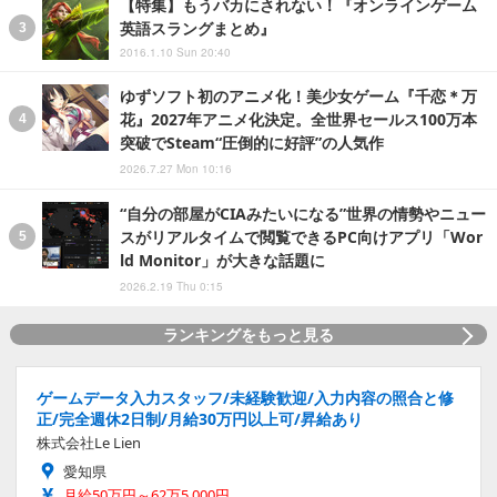
【特集】もうバカにされない！『オンラインゲーム
英語スラングまとめ』
2016.1.10 Sun 20:40
ゆずソフト初のアニメ化！美少女ゲーム『千恋＊万
花』2027年アニメ化決定。全世界セールス100万本
突破でSteam“圧倒的に好評”の人気作
2026.7.27 Mon 10:16
“自分の部屋がCIAみたいになる”世界の情勢やニュー
スがリアルタイムで閲覧できるPC向けアプリ「Wor
ld Monitor」が大きな話題に
2026.2.19 Thu 0:15
ランキングをもっと見る
ゲームデータ入力スタッフ/未経験歓迎/入力内容の照合と修
正/完全週休2日制/月給30万円以上可/昇給あり
株式会社Le Lien
愛知県
月給50万円～62万5,000円