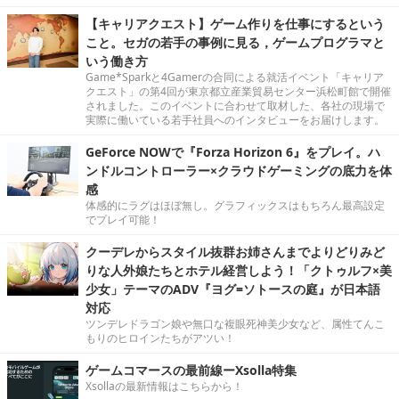
【キャリアクエスト】ゲーム作りを仕事にするという
こと。セガの若手の事例に見る，ゲームプログラマと
いう働き方
Game*Sparkと4Gamerの合同による就活イベント「キャリア
クエスト」の第4回が東京都立産業貿易センター浜松町館で開催
されました。このイベントに合わせて取材した、各社の現場で
実際に働いている若手社員へのインタビューをお届けします。
GeForce NOWで『Forza Horizon 6』をプレイ。ハ
ンドルコントローラー×クラウドゲーミングの底力を体
感
体感的にラグはほぼ無し。グラフィックスはもちろん最高設定
でプレイ可能！
クーデレからスタイル抜群お姉さんまでよりどりみど
りな人外娘たちとホテル経営しよう！「クトゥルフ×美
少女」テーマのADV『ヨグ=ソトースの庭』が日本語
対応
ツンデレドラゴン娘や無口な複眼死神美少女など、属性てんこ
もりのヒロインたちがアツい！
ゲームコマースの最前線ーXsolla特集
Xsollaの最新情報はこちらから！