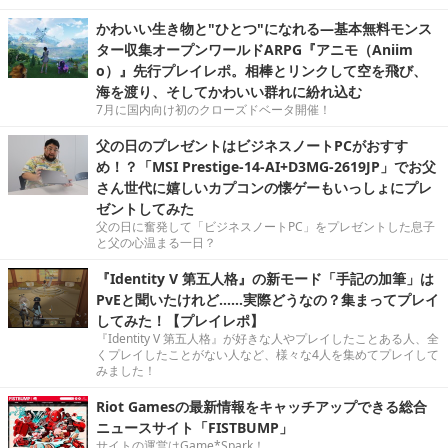
かわいい生き物と"ひとつ"になれる―基本無料モンス
ター収集オープンワールドARPG『アニモ（Aniim
o）』先行プレイレポ。相棒とリンクして空を飛び、
海を渡り、そしてかわいい群れに紛れ込む
7月に国内向け初のクローズドベータ開催！
父の日のプレゼントはビジネスノートPCがおすす
め！？「MSI Prestige-14-AI+D3MG-2619JP」でお父
さん世代に嬉しいカプコンの懐ゲーもいっしょにプレ
ゼントしてみた
父の日に奮発して「ビジネスノートPC」をプレゼントした息子
と父の心温まる一日？
『Identity V 第五人格』の新モード「手記の加筆」は
PvEと聞いたけれど……実際どうなの？集まってプレイ
してみた！【プレイレポ】
『Identity V 第五人格』が好きな人やプレイしたことある人、全
くプレイしたことがない人など、様々な4人を集めてプレイして
みました！
Riot Gamesの最新情報をキャッチアップできる総合
ニュースサイト「FISTBUMP」
サイトの運営はGame*Spark！