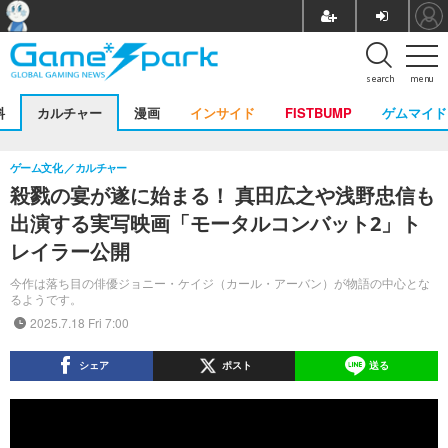
search
menu
料
カルチャー
漫画
インサイド
FISTBUMP
ゲムマイド
ゲーム文化
カルチャー
殺戮の宴が遂に始まる！ 真田広之や浅野忠信も
出演する実写映画「モータルコンバット2」ト
レイラー公開
今作は落ち目の俳優ジョニー・ケイジ（カール・アーバン）が物語の中心とな
るようです。
2025.7.18 Fri 7:00
シェア
ポスト
送る