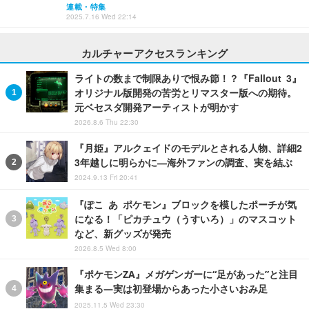
連載・特集
2025.7.16 Wed 22:14
カルチャーアクセスランキング
ライトの数まで制限ありで恨み節！？『Fallout 3』
オリジナル版開発の苦労とリマスター版への期待。
元ベセスダ開発アーティストが明かす
2026.8.6 Thu 22:30
『月姫』アルクェイドのモデルとされる人物、詳細2
3年越しに明らかに―海外ファンの調査、実を結ぶ
2024.9.13 Fri 20:41
『ぽこ あ ポケモン』ブロックを模したポーチが気
になる！「ピカチュウ（うすいろ）」のマスコット
など、新グッズが発売
2026.8.5 Wed 8:00
『ポケモンZA』メガゲンガーに“足があった”と注目
集まる―実は初登場からあった小さいおみ足
2025.11.5 Wed 23:30