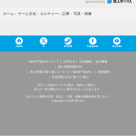
Sponsored by
写真・画像
ホーム
›
ゲーム文化
›
カルチャー
›
記事
›
Home
X
STEAM
Facebook
YouTube
Game*Sparkについて
お問合せ
広告掲載
会社概要
個人情報保護方針
個人情報の取り扱いについて（Game*Spark）
利用規約
特定商取引法に基づく表記
紹介した商品/サービスを購入、契約した場合に、
売上の一部が弊社サイトに還元されることがあります。
当サイトに掲載の記事・見出し・写真・画像の無断転載を禁じます。
Copyright © 2026 IID, Inc.