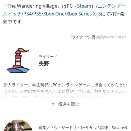
『The Wandering Village』はPC（
Steam
）/
ニンテンドー
スイッチ
/
PS4
/
PS5
/
Xbox One
/
Xbox Series X|S
にて好評発
売中です。
《
ライター:失野
,編集:Akira Horie》
ライター／
失野
新人ライター。学生時代にPCオンラインゲームに出会ってからとい
うもの、人生の大半をPCゲームに費やしている。好きなジャンル
は、FPS・TPS、アクション、RPG、アドベンチャーetc...
+ 続きを読む
編集／『ウィザードリィ外伝 五つの試練』Steam/N