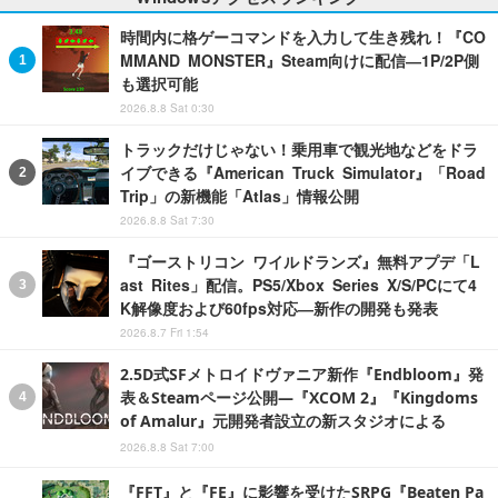
時間内に格ゲーコマンドを入力して生き残れ！『CO
MMAND MONSTER』Steam向けに配信―1P/2P側
も選択可能
2026.8.8 Sat 0:30
トラックだけじゃない！乗用車で観光地などをドラ
イブできる『American Truck Simulator』「Road
Trip」の新機能「Atlas」情報公開
2026.8.8 Sat 7:30
『ゴーストリコン ワイルドランズ』無料アプデ「L
ast Rites」配信。PS5/Xbox Series X/S/PCにて4
K解像度および60fps対応―新作の開発も発表
2026.8.7 Fri 1:54
2.5D式SFメトロイドヴァニア新作『Endbloom』発
表＆Steamページ公開―『XCOM 2』『Kingdoms
of Amalur』元開発者設立の新スタジオによる
2026.8.8 Sat 7:00
『FFT』と『FE』に影響を受けたSRPG『Beaten Pa