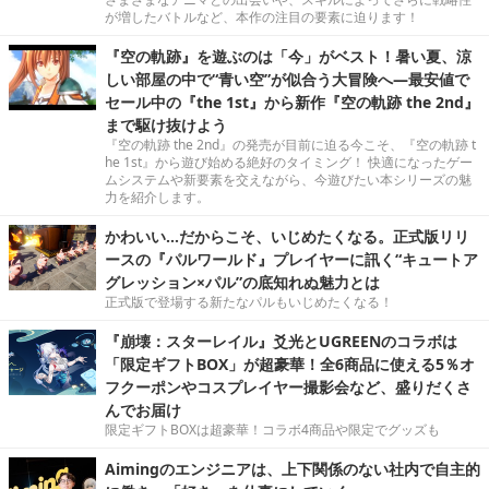
が増したバトルなど、本作の注目の要素に迫ります！
『空の軌跡』を遊ぶのは「今」がベスト！暑い夏、涼
しい部屋の中で“青い空”が似合う大冒険へ―最安値で
セール中の『the 1st』から新作『空の軌跡 the 2nd』
まで駆け抜けよう
『空の軌跡 the 2nd』の発売が目前に迫る今こそ、『空の軌跡 t
he 1st』から遊び始める絶好のタイミング！ 快適になったゲー
ムシステムや新要素を交えながら、今遊びたい本シリーズの魅
力を紹介します。
かわいい…だからこそ、いじめたくなる。正式版リリ
ースの『パルワールド』プレイヤーに訊く“キュートア
グレッション×パル”の底知れぬ魅力とは
正式版で登場する新たなパルもいじめたくなる！
『崩壊：スターレイル』爻光とUGREENのコラボは
「限定ギフトBOX」が超豪華！全6商品に使える5％オ
フクーポンやコスプレイヤー撮影会など、盛りだくさ
んでお届け
限定ギフトBOXは超豪華！コラボ4商品や限定でグッズも
Aimingのエンジニアは、上下関係のない社内で自主的