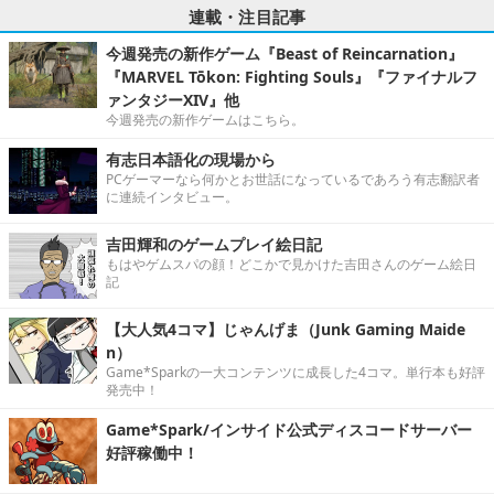
連載・注目記事
今週発売の新作ゲーム『Beast of Reincarnation』
『MARVEL Tōkon: Fighting Souls』『ファイナルフ
ァンタジーXIV』他
今週発売の新作ゲームはこちら。
有志日本語化の現場から
PCゲーマーなら何かとお世話になっているであろう有志翻訳者
に連続インタビュー。
吉田輝和のゲームプレイ絵日記
もはやゲムスパの顔！どこかで見かけた吉田さんのゲーム絵日
記
【大人気4コマ】じゃんげま（Junk Gaming Maide
n）
Game*Sparkの一大コンテンツに成長した4コマ。単行本も好評
発売中！
Game*Spark/インサイド公式ディスコードサーバー
好評稼働中！