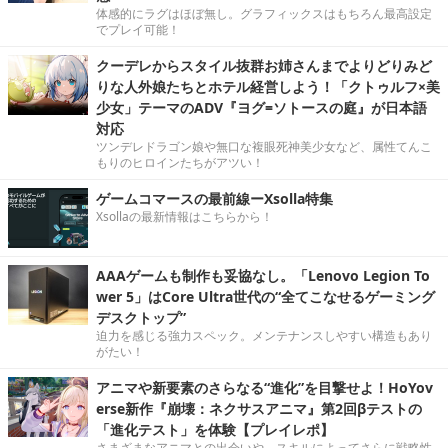
体感的にラグはほぼ無し。グラフィックスはもちろん最高設定
でプレイ可能！
クーデレからスタイル抜群お姉さんまでよりどりみど
りな人外娘たちとホテル経営しよう！「クトゥルフ×美
少女」テーマのADV『ヨグ=ソトースの庭』が日本語
対応
ツンデレドラゴン娘や無口な複眼死神美少女など、属性てんこ
もりのヒロインたちがアツい！
ゲームコマースの最前線ーXsolla特集
Xsollaの最新情報はこちらから！
AAAゲームも制作も妥協なし。「Lenovo Legion To
wer 5」はCore Ultra世代の“全てこなせるゲーミング
デスクトップ”
迫力を感じる強力スペック。メンテナンスしやすい構造もあり
がたい！
アニマや新要素のさらなる“進化”を目撃せよ！HoYov
erse新作『崩壊：ネクサスアニマ』第2回βテストの
「進化テスト」を体験【プレイレポ】
さまざまなアニマとの出会いや、スキルによってさらに戦略性