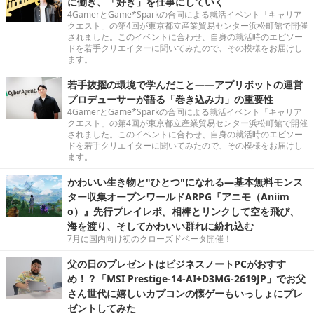
に働き、「好き」を仕事にしていく
4GamerとGame*Sparkの合同による就活イベント「キャリア
クエスト」の第4回が東京都立産業貿易センター浜松町館で開催
されました。このイベントに合わせ、自身の就活時のエピソー
ドを若手クリエイターに聞いてみたので、その模様をお届けし
ます。
若手抜擢の環境で学んだこと――アプリボットの運営
プロデューサーが語る「巻き込み力」の重要性
4GamerとGame*Sparkの合同による就活イベント「キャリア
クエスト」の第4回が東京都立産業貿易センター浜松町館で開催
されました。このイベントに合わせ、自身の就活時のエピソー
ドを若手クリエイターに聞いてみたので、その模様をお届けし
ます。
かわいい生き物と"ひとつ"になれる―基本無料モンス
ター収集オープンワールドARPG『アニモ（Aniim
o）』先行プレイレポ。相棒とリンクして空を飛び、
海を渡り、そしてかわいい群れに紛れ込む
7月に国内向け初のクローズドベータ開催！
父の日のプレゼントはビジネスノートPCがおすす
め！？「MSI Prestige-14-AI+D3MG-2619JP」でお父
さん世代に嬉しいカプコンの懐ゲーもいっしょにプレ
ゼントしてみた