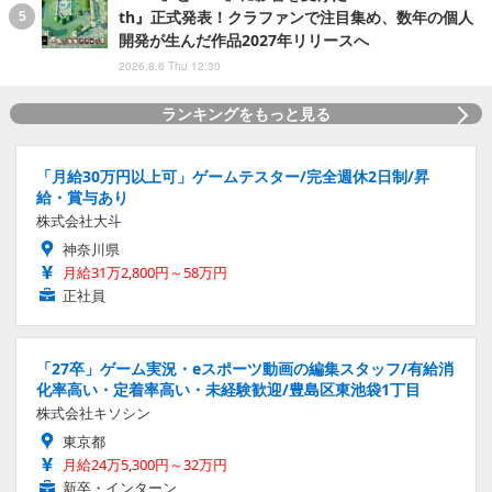
th』正式発表！クラファンで注目集め、数年の個人
開発が生んだ作品2027年リリースへ
2026.8.6 Thu 12:30
ランキングをもっと見る
「月給30万円以上可」ゲームテスター/完全週休2日制/昇
給・賞与あり
株式会社大斗
神奈川県
月給31万2,800円～58万円
正社員
「27卒」ゲーム実況・eスポーツ動画の編集スタッフ/有給消
化率高い・定着率高い・未経験歓迎/豊島区東池袋1丁目
株式会社キソシン
東京都
月給24万5,300円～32万円
新卒・インターン