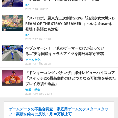
PC
2025.7.18 Fri 3:02
『スパロボ』風東方二次創作SRPG『幻想少女大戦 - D
REAM OF THE STRAY DREAMER -』ついにSteamに
登場！英語にも対応
PC
2025.7.17 Thu 15:04
ペプシマーン！！“真のゲーマーだけが知ってい
る…”実は国産キャラのアイツを海外本家が投稿
ゲーム文化
2025.7.17 Thu 23:21
『ドンキーコング バナンザ』海外レビューハイスコア
「スイッチ2の最高傑作のひとつとなる可能性を秘めた
プレイ必須の逸品」
連載・特集
2025.7.16 Wed 22:14
ゲームデータの不整合調査・家庭用ゲームのテスタースタッ
フ・実績を給与に反映・月30万以上可