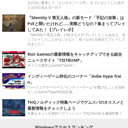
父の日に奮発して「ビジネスノートPC」をプレゼントした息子
と父の心温まる一日？
『Identity V 第五人格』の新モード「手記の加筆」は
PvEと聞いたけれど……実際どうなの？集まってプレイ
してみた！【プレイレポ】
『Identity V 第五人格』が好きな人やプレイしたことある人、全
くプレイしたことがない人など、様々な4人を集めてプレイして
みました！
Riot Gamesの最新情報をキャッチアップできる総合
ニュースサイト「FISTBUMP」
サイトの運営はGame*Spark！
インディーゲーム特化のコーナー「Indie Hype Trai
n」
“ハードコアゲーマー”と“インディーゲーム”を繋げることを目的
としたGame*Spark特別企画。
THQノルディック特集ページでゲムスパのオススメと
最新情報をチェックしよう
今最もホットな海外パブリッシャー THQ Nordicを徹底特集！
Windowsアクセスランキング