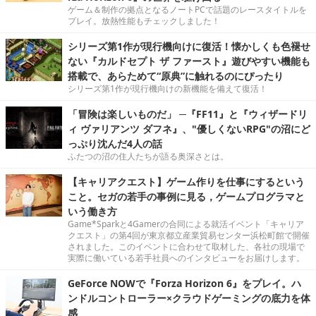
ゲーム＆制作の拠点となるノートPCで話題のレースタイトルを
プレイ。放熱性能もチェックしました！
シリーズ第1作が現行機向けに復活！懐かしくも色褪せ
ない『カルドセプト ザ ファースト』遊びやすい機能も
搭載で、あらためて“原典”に触れるのにぴったり
シリーズ第1作が現行機向けの新機能を備えて復活！
「冒険は楽しいものだ」 ─『FF11』と『ウィザードリ
ィ ヴァリアンツ ダフネ』、"優しくないRPG"の沼にど
っぷり沈んだ4人の話
ふたつの沼の住人たちが語る奥深さとは。
【キャリアクエスト】ゲーム作りを仕事にするという
こと。セガの若手の事例に見る，ゲームプログラマと
いう働き方
Game*Sparkと4Gamerの合同による就活イベント「キャリア
クエスト」の第4回が東京都立産業貿易センター浜松町館で開催
されました。このイベントに合わせて取材した、各社の現場で
実際に働いている若手社員へのインタビューをお届けします。
GeForce NOWで『Forza Horizon 6』をプレイ。ハ
ンドルコントローラー×クラウドゲーミングの底力を体
感