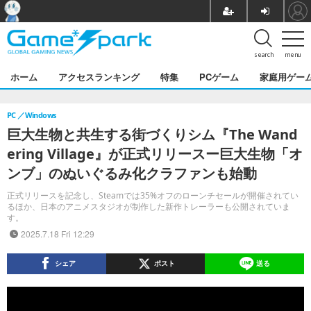
search
menu
ホーム
アクセスランキング
特集
PCゲーム
家庭用ゲー
PC
Windows
巨大生物と共生する街づくりシム『The Wand
ering Village』が正式リリースー巨大生物「オ
ンブ」のぬいぐるみ化クラファンも始動
正式リリースを記念し、Steamでは35%オフのローンチセールが開催されてい
るほか、日本のアニメスタジオが制作した新作トレーラーも公開されていま
す。
2025.7.18 Fri 12:29
シェア
ポスト
送る