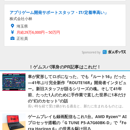
アプリゲーム開発サポートスタッフ・IT/定着率高い」
株式会社小林
埼玉県
月給29万6,000円～50万円
正社員
Sponsored by
！ゲムスパ渾身のPR記事はこれだ！
車が変形してロボになった、でも『ルート16』だった
―41年ぶり完全新作『ROUTE16R』開発者インタビュ
ー。新旧スタッフが語るシリーズの魂。そして41年
前、たった1人のために手作業で直した世界に1本だけ
の“幻のカセット”の話
長い時を経て受け継がれる過去と、新たに生まれるものとは。
ゲームプレイも録画配信もこれ1台。AMD Ryzen™ AI
プロセッサ搭載の「G TUNE P5-A7G60BK-D」で『Fo
rza Horizon 6』の世界を駆け回る