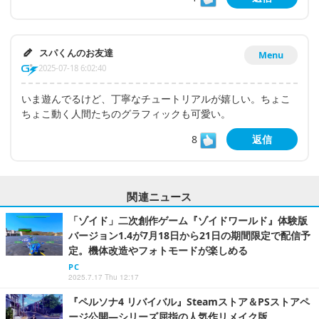
スパくんのお友達
Menu
2025-07-18 6:02:40
いま遊んでるけど、丁寧なチュートリアルが嬉しい。ちょこ
ちょこ動く人間たちのグラフィックも可愛い。
8
返信
関連ニュース
「ゾイド」二次創作ゲーム『ゾイドワールド』体験版
バージョン1.4が7月18日から21日の期間限定で配信予
定。機体改造やフォトモードが楽しめる
PC
2025.7.17 Thu 12:17
『ペルソナ4 リバイバル』Steamストア＆PSストアペ
ージ公開―シリーズ屈指の人気作リメイク版