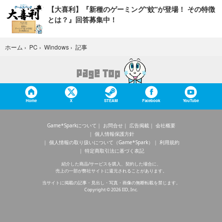
【大喜利】『新種のゲーミング“蚊”が登場！ その特徴
とは？』回答募集中！
記事
ホーム
›
PC
›
Windows
›
Home
X
STEAM
Facebook
YouTube
Game*Sparkについて
お問合せ
広告掲載
会社概要
個人情報保護方針
個人情報の取り扱いについて（Game*Spark）
利用規約
特定商取引法に基づく表記
紹介した商品/サービスを購入、契約した場合に、
売上の一部が弊社サイトに還元されることがあります。
当サイトに掲載の記事・見出し・写真・画像の無断転載を禁じます。
Copyright © 2026 IID, Inc.