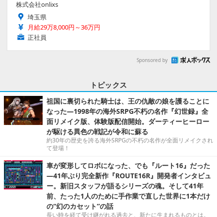
株式会社onlixs
埼玉県
月給29万8,000円～36万円
正社員
Sponsored by
トピックス
祖国に裏切られた騎士は、王の仇敵の娘を護ることに
なった―1998年の海外SRPG不朽の名作『幻世録』全
面リメイク版、体験版配信開始。ダーティーヒーロー
が駆ける異色の戦記が令和に蘇る
約30年の歴史を誇る海外SRPGの不朽の名作が全面リメイクされ
て登場！
車が変形してロボになった、でも『ルート16』だった
―41年ぶり完全新作『ROUTE16R』開発者インタビュ
ー。新旧スタッフが語るシリーズの魂。そして41年
前、たった1人のために手作業で直した世界に1本だけ
の“幻のカセット”の話
長い時を経て受け継がれる過去と、新たに生まれるものとは。