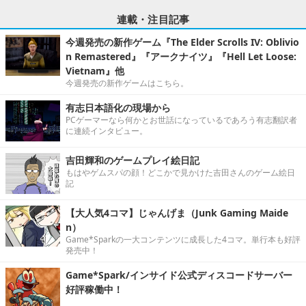
連載・注目記事
今週発売の新作ゲーム『The Elder Scrolls IV: Oblivio
n Remastered』『アークナイツ』『Hell Let Loose:
Vietnam』他
今週発売の新作ゲームはこちら。
有志日本語化の現場から
PCゲーマーなら何かとお世話になっているであろう有志翻訳者
に連続インタビュー。
吉田輝和のゲームプレイ絵日記
もはやゲムスパの顔！どこかで見かけた吉田さんのゲーム絵日
記
【大人気4コマ】じゃんげま（Junk Gaming Maide
n）
Game*Sparkの一大コンテンツに成長した4コマ。単行本も好評
発売中！
Game*Spark/インサイド公式ディスコードサーバー
好評稼働中！