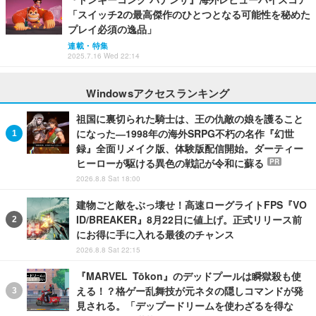
「スイッチ2の最高傑作のひとつとなる可能性を秘めた
プレイ必須の逸品」
連載・特集
2025.7.16 Wed 22:14
Windowsアクセスランキング
祖国に裏切られた騎士は、王の仇敵の娘を護ること
になった―1998年の海外SRPG不朽の名作『幻世
録』全面リメイク版、体験版配信開始。ダーティー
ヒーローが駆ける異色の戦記が令和に蘇る
PR
2026.8.8 Sat 18:00
建物ごと敵をぶっ壊せ！高速ローグライトFPS『VO
ID/BREAKER』8月22日に値上げ。正式リリース前
にお得に手に入れる最後のチャンス
2026.8.8 Sat 22:15
『MARVEL Tōkon』のデッドプールは瞬獄殺も使
える！？格ゲー乱舞技が元ネタの隠しコマンドが発
見される。「デップードリームを使わざるを得な