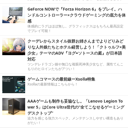
GeForce NOWで『Forza Horizon 6』をプレイ。ハ
ンドルコントローラー×クラウドゲーミングの底力を体
感
体感的にラグはほぼ無し。グラフィックスはもちろん最高設定
でプレイ可能！
クーデレからスタイル抜群お姉さんまでよりどりみど
りな人外娘たちとホテル経営しよう！「クトゥルフ×美
少女」テーマのADV『ヨグ=ソトースの庭』が日本語
対応
ツンデレドラゴン娘や無口な複眼死神美少女など、属性てんこ
もりのヒロインたちがアツい！
ゲームコマースの最前線ーXsolla特集
Xsollaの最新情報はこちらから！
AAAゲームも制作も妥協なし。「Lenovo Legion To
wer 5」はCore Ultra世代の“全てこなせるゲーミング
デスクトップ”
迫力を感じる強力スペック。メンテナンスしやすい構造もあり
がたい！