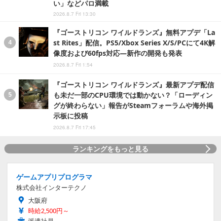
い」などパロ満載
2026.8.7 Fri 13:30
『ゴーストリコン ワイルドランズ』無料アプデ「La
st Rites」配信。PS5/Xbox Series X/S/PCにて4K解
像度および60fps対応―新作の開発も発表
2026.8.7 Fri 1:54
『ゴーストリコン ワイルドランズ』最新アプデ配信
も未だ一部のCPU環境では動かない？「ローディン
グが終わらない」報告がSteamフォーラムや海外掲
示板に投稿
2026.8.7 Fri 17:45
ランキングをもっと見る
ゲームアプリプログラマ
株式会社インターテクノ
大阪府
時給2,500円～
派遣社員