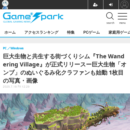
search
menu
ホーム
アクセスランキング
特集
PCゲーム
家庭用ゲー
PC
Windows
巨大生物と共生する街づくりシム『The Wand
ering Village』が正式リリースー巨大生物「オ
ンブ」のぬいぐるみ化クラファンも始動 1枚目
の写真・画像
2025.7.18 Fri 12:29