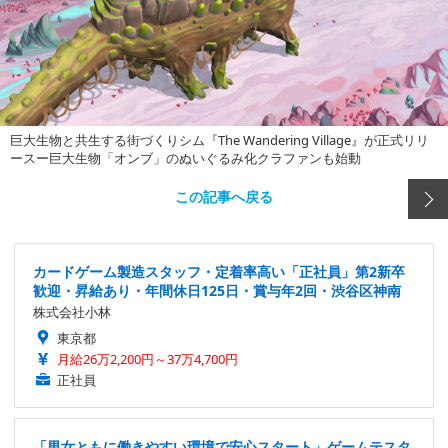
巨大生物と共生する街づくりシム『The Wandering Village』が正式リリ
ースー巨大生物「オンブ」のぬいぐるみ化クラファンも始動
この記事へ戻る
カードゲーム製造スタッフ・定着率高い「正社員」第2新卒
歓迎・昇給あり・年間休日125日・賞与年2回・渋谷区神南
株式会社小林
東京都
月給26万2,200円～37万4,700円
正社員
「男女ともに働きやすい環境で安心スタート」ゲームテスタ