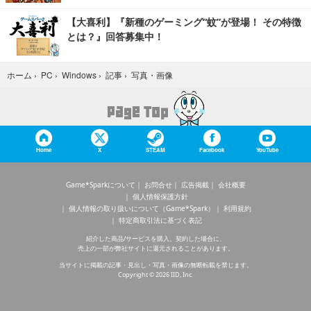
【大喜利】『新種のゲーミング“蚊”が登場！ その特徴
とは？』回答募集中！
写真・画像
ホーム
›
PC
›
Windows
›
記事
›
Home
X
STEAM
Facebook
YouTube
Game*Sparkについて
お問合せ
広告掲載
会社概要
個人情報保護方針
個人情報の取り扱いについて（Game*Spark）
利用規約
特定商取引法に基づく表記
紹介した商品/サービスを購入、契約した場合に、
売上の一部が弊社サイトに還元されることがあります。
当サイトに掲載の記事・見出し・写真・画像の無断転載を禁じます。
Copyright © 2026 IID, Inc.