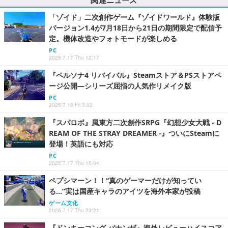
「ゾイド」二次創作ゲーム『ゾイドワールド』体験版
バージョン1.4が7月18日から21日の期間限定で配信予
定。機体改造やフォトモードが楽しめる
PC
2025.7.17 Thu 12:17
『ペルソナ4 リバイバル』Steamストア＆PSストアペ
ージ公開―シリーズ屈指の人気作リメイク版
PC
2025.7.18 Fri 3:02
『スパロボ』風東方二次創作SRPG『幻想少女大戦 - D
REAM OF THE STRAY DREAMER -』ついにSteamに
登場！英語にも対応
PC
2025.7.17 Thu 15:04
ペプシマーン！！“真のゲーマーだけが知ってい
る…”実は国産キャラのアイツを海外本家が投稿
ゲーム文化
2025.7.17 Thu 23:21
『ドンキーコング バナンザ』海外レビューハイスコア