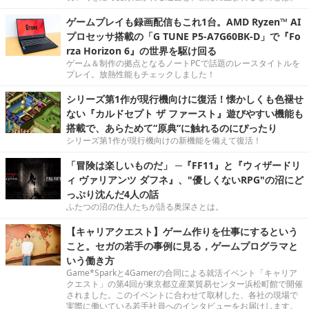
ゲームプレイも録画配信もこれ1台。AMD Ryzen™ AI
プロセッサ搭載の「G TUNE P5-A7G60BK-D」で『Fo
rza Horizon 6』の世界を駆け回る
ゲーム＆制作の拠点となるノートPCで話題のレースタイトルを
プレイ。放熱性能もチェックしました！
シリーズ第1作が現行機向けに復活！懐かしくも色褪せ
ない『カルドセプト ザ ファースト』遊びやすい機能も
搭載で、あらためて“原典”に触れるのにぴったり
シリーズ第1作が現行機向けの新機能を備えて復活！
「冒険は楽しいものだ」 ─『FF11』と『ウィザードリ
ィ ヴァリアンツ ダフネ』、"優しくないRPG"の沼にど
っぷり沈んだ4人の話
ふたつの沼の住人たちが語る奥深さとは。
【キャリアクエスト】ゲーム作りを仕事にするという
こと。セガの若手の事例に見る，ゲームプログラマと
いう働き方
Game*Sparkと4Gamerの合同による就活イベント「キャリア
クエスト」の第4回が東京都立産業貿易センター浜松町館で開催
されました。このイベントに合わせて取材した、各社の現場で
実際に働いている若手社員へのインタビューをお届けします。