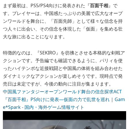
まず最初は、PS5/PS4向けに発表された『
百面千相
』で
す。プレイヤーは、中国感たっぷりの美麗で広大なオープ
ンワールドを舞台に、「百面先師」として様々な信念を持
つ人々に出会い、その信念を体現した「仮面」を集める壮
大な旅に出ることになります。
特徴的なのは、『SEKIRO』を彷彿とさせる本格的な剣戟ア
クションです。予告編でも確認できるように、パリィを使
ったハイテンポな近接戦闘と中国風の体術を組み合わせた
ダイナミックなアクションが楽しめそうです。現時点で発
売日は未定ですが、今後の動向に注目が集まります。
中国風ファンタジーオープンワールド舞台の信念探求ACT
『百面千相』PS向けに発表―仮面の力で乱世を巡れ | Gam
e*Spark - 国内・海外ゲーム情報サイト