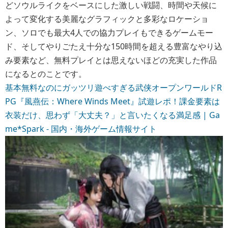
どソウルライクをベースにした激しい戦闘、時間や天候に
よって変化する美麗なグラフィックと多彩なロケーショ
ン、ソロでも最大4人での協力プレイもできるゲームモー
ド、そしてやりごたえ十分な150時間を超える豊富なやり込
み要素など、無料プレイとは思えないほどの充実した作品
になるとのことです。
基本無料なのにガッツリ遊べすぎる武侠オープンワールドR
PG『風燕伝：Where Winds Meet』試遊レポ！課金要素は
衣装だけ、思わず「大丈夫？」と言いたくなる満足感 | Ga
me*Spark - 国内・海外ゲーム情報サイト