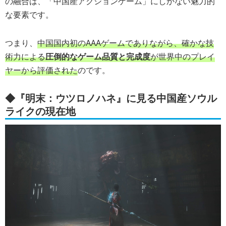
の融合は、「中国産アクションゲーム」にしかない魅力的
な要素です。
つまり、
中国国内初のAAAゲームでありながら、確かな技
術力による
圧倒的なゲーム品質と完成度
が世界中のプレイ
ヤーから評価された
のです。
◆『明末：ウツロノハネ』に見る中国産ソウル
ライクの現在地