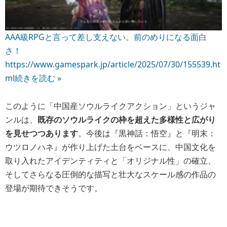
AAA級RPGと言って差し支えない。前のめりになる面白
さ！
https://www.gamespark.jp/article/2025/07/30/155539.ht
ml
続きを読む »
このように「中国産ソウルライクアクション」というジャ
ンルは、
既存のソウルライクの枠を超えた多様性と広がり
を見せつつあります
。今後は『黒神話：悟空』と『明末：
ウツロノハネ』が作り上げた土台をベースに、
中国文化を
取り入れたアイデンティティと「オリジナル性」の確立、
そしてさらなる圧倒的な描写と壮大なスケール感の作品の
登場が期待できそうです。