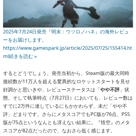
2025年7月24日発売『明末：ウツロノハネ』の海外レビュ
ーをお届けします。
https://www.gamespark.jp/article/2025/07/25/155414.ht
ml
続きを読む »
するとどうでしょう。発売当初から、Steam版の最大同時
接続数が11万人を超える驚異的なロケットスタートを見せ
好調かと思いきや、レビューステータスは「
やや不評
」状
態。そして執筆時点（7月27日）においても、レビュー数は
すでに2万件に達しているにもかかわらず、未だ「やや不
評」どまりです。さらにメタスコアでもPC版が76点、PS5
版が75点というなんとも冴えない結果に。『悟空』のメタ
スコアが82点だったので、なおさら低く感じます。