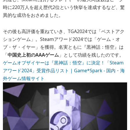
時に220万人を超え歴代2位という快挙を達成するなど、驚
異的な成功をおさめました。
その後も高評価を重ねていき、TGA2024では「ベストアク
ションゲーム」。Steamアワード2024では「ゲーム・オ
ブ・ザ・イヤー」を獲得。名実ともに『黒神話：悟空』は
「
中国史上初のAAAゲーム
」として功績を残したのです。
ゲームオブザイヤーは『黒神話：悟空』に決定！「Steam
アワード2024」受賞作品リスト | Game*Spark - 国内・海
外ゲーム情報サイト