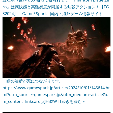
ro』は爽快感と高難易度が同居する剣戟アクション！【TG
S2024】 | Game*Spark - 国内・海外ゲーム情報サイト
一瞬の油断が死につながります。
https://www.gamespark.jp/article/2024/10/01/145614.ht
ml?utm_source=gamespark.jp&utm_medium=article&ut
m_content=linkcard_3JH3XWTT
続きを読む »