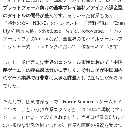
プラットフォーム向けの基本プレイ無料／アイテム課金型
のタイトルの開発が盛んです
。そういった背景もあり、
『勝利の女神: NIKKE』のテンセント、『荒野行動』『Iden
tityⅤ 第五人格』のNetEase、先述のHoYoverse、『ブルー
アーカイブ』のYostarなど、全世界のモバイルゲームパブ
リッシャー売上ランキングにおいて上位を占めています。
しかし、逆に言えば
世界のコンソール市場において「中国
産ゲーム」の存在感は無いに等しく、それこそが中国国内
のゲーム業界では非常に大きな課題
として立ちはだかる壁
でした。
そんな中、広東省深センで「
Game Science
（ゲームサイ
エンス）」という独立系スタジオが、2014年に馮驥（フェ
ン・ジー）によって設立されました。当初は従業員6人ほど
の小規模な開発体制でしたが、何度も巨額の投資を受けつ