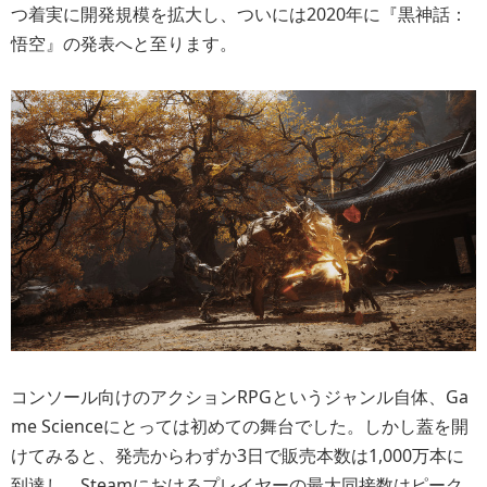
つ着実に開発規模を拡大し、ついには2020年に『黒神話：
悟空』の発表へと至ります。
コンソール向けのアクションRPGというジャンル自体、Ga
me Scienceにとっては初めての舞台でした。しかし蓋を開
けてみると、発売からわずか3日で販売本数は1,000万本に
到達し、Steamにおけるプレイヤーの最大同接数はピーク