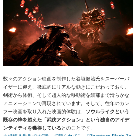
数々のアクション映画を制作した谷垣健治氏をスーパーバ
イザーに迎え、徹底的にリアルな動きにこだわっており、
剣術から体術、そして超人的な移動術を細部まで滑らかな
アニメーションで再現されています。そして、往年のカン
フー映画を取り入れた映画的体験は、
ソウルライクという
既存の枠を超えた「武侠アクション」という独自のアイデ
ンティティを獲得している
とのことです。
血煙漂う世界での“斬って斬られて”。『Phantom Blade Ze