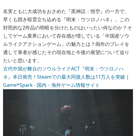
名実ともに大成功をおさめた『黒神話：悟空』の一方で、
早くも躓き暗雲立ち込める『明末：ウツロノハネ』。この
対照的な2作品の明暗を分けたものはいったい何なのか？そ
して
ゲーム業界において存在感が増している「中国産ソウ
ルライクアクションゲーム」の魅力とは？両作のプレイを
通して筆者が感じたその現在地と今後の展望について迫り
たいと思います。
古代中国が舞台のソウルライクACT『明末：ウツロノハ
ネ』本日発売！Steamでの最大同接人数は11万人を突破 |
Game*Spark - 国内・海外ゲーム情報サイト