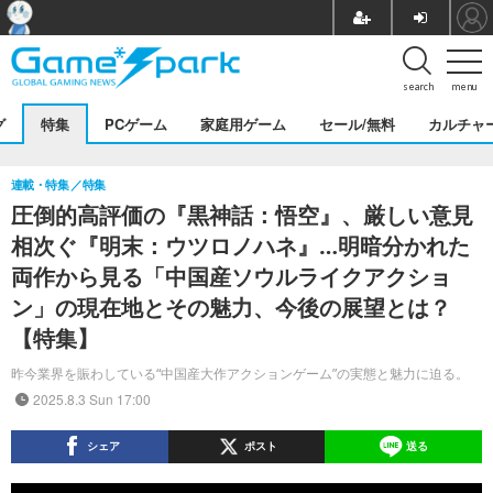
search
menu
グ
特集
PCゲーム
家庭用ゲーム
セール/無料
カルチャ
連載・特集
特集
圧倒的高評価の『黒神話：悟空』、厳しい意見
相次ぐ『明末：ウツロノハネ』…明暗分かれた
両作から見る「中国産ソウルライクアクショ
ン」の現在地とその魅力、今後の展望とは？
【特集】
昨今業界を賑わしている“中国産大作アクションゲーム”の実態と魅力に迫る。
2025.8.3 Sun 17:00
シェア
ポスト
送る