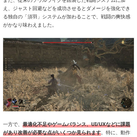
また、従来のソウルライクを踏襲した戦闘システムに加
え、ジャスト回避などを成功させるとダメージを強化でき
る独自の「須羽」システムが加わることで、戦闘の爽快感
がかなり味わえました。
一方で、
最適化不足やゲームバランス、UI/UXなどに課題
があり改善が必要な点がいくつか見られます
。特に、動作