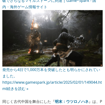
破でさらなるマイルストーンに到達 | Game*Spark - 国
内・海外ゲーム情報サイト
発売から4日で1,000万本を突破したとも明らかにされてい
ました。
https://www.gamespark.jp/article/2025/02/01/149044.ht
ml
続きを読む »
同じく古代中国を舞台にした『
明末：ウツロノハネ
』は、P