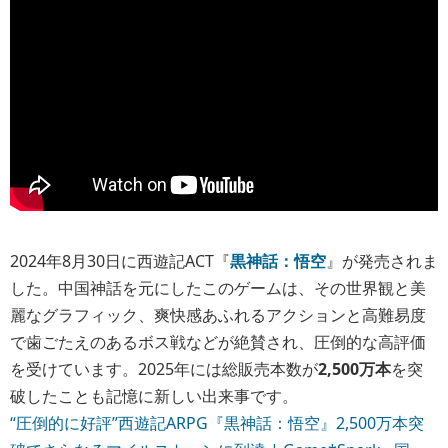
2024年8月30日に西遊記ACT『
黒神話：悟空
』が発売されま
した。中国神話を元にしたこのゲームは、その世界観と美
麗なグラフィック、爽快感あふれるアクションと高難易度
で歯ごたえのあるボス戦などが絶賛され、圧倒的な高評価
を受けています。2025年には総販売本数が
2,500万本
を突
破したことも記憶に新しい出来事です。
“圧倒的に好評”西遊記ARPG『黒神話：悟空』2,500万本突