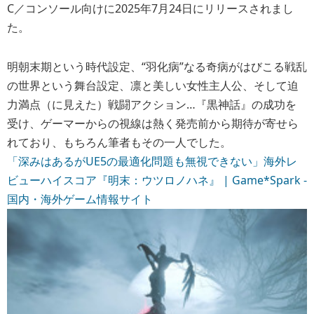
C／コンソール向けに2025年7月24日にリリースされまし
た。
明朝末期という時代設定、“羽化病”なる奇病がはびこる戦乱
の世界という舞台設定、凛と美しい女性主人公、そして迫
力満点（に見えた）戦闘アクション…『黒神話』の成功を
受け、ゲーマーからの視線は熱く発売前から期待が寄せら
れており、もちろん筆者もその一人でした。
「深みはあるがUE5の最適化問題も無視できない」海外レ
ビューハイスコア『明末：ウツロノハネ』 | Game*Spark -
国内・海外ゲーム情報サイト