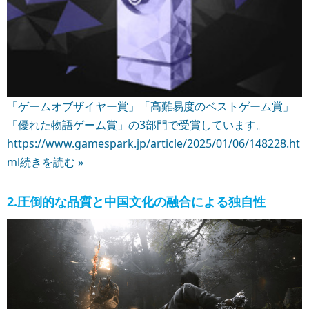
「ゲームオブザイヤー賞」「高難易度のベストゲーム賞」
「優れた物語ゲーム賞」の3部門で受賞しています。
https://www.gamespark.jp/article/2025/01/06/148228.ht
ml
続きを読む »
2.圧倒的な品質と中国文化の融合による独自性