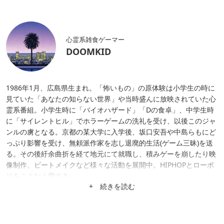
心霊系雑食ゲーマー
DOOMKID
1986年1月、広島県生まれ。「怖いもの」の原体験は小学生の時に
見ていた「あなたの知らない世界」や当時盛んに放映されていた心
霊系番組。小学生時に「バイオハザード」「Dの食卓」、中学生時
に「サイレントヒル」でホラーゲームの洗礼を受け、以後このジャ
ンルの虜となる。京都の某大学に入学後、坂口安吾や中島らもにど
っぷり影響を受け、無頼派作家を志し退廃的生活(ゲーム三昧)を送
る。その後紆余曲折を経て地元にて就職し、積みゲーを崩したり映
像制作、ビートメイクなど様々な活動を展開中。HIPHOPとローポ
リをこよなく愛する。
+ 続きを読む