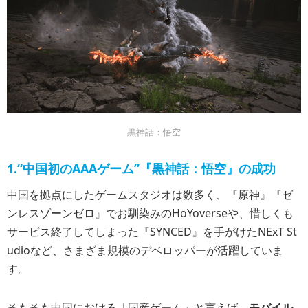
黒神話：悟空
1.“中国初のAAAゲーム”『黒神話：悟空』の成功
中国を拠点にしたゲームスタジオは数多く、『原神』『ゼ
ンレスゾーンゼロ』でお馴染みのHoYoverseや、惜しくも
サービス終了してしまった『SYNCED』を手がけたNExT St
udioなど、さまざま規模のデベロッパーが活躍していま
す。
そもそも中国における「国産ゲーム」と言えば、
モバイル