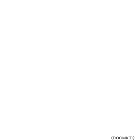
《DOOMKID》