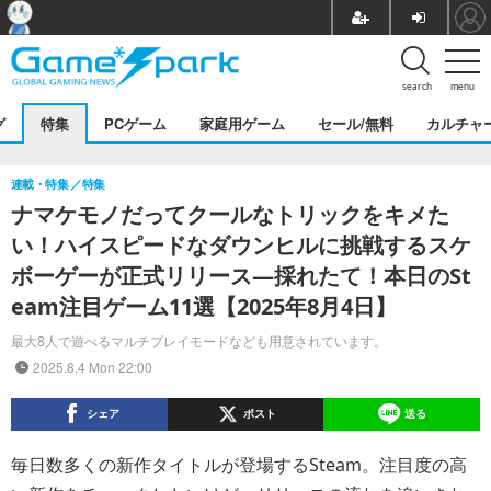
search
menu
グ
特集
PCゲーム
家庭用ゲーム
セール/無料
カルチャ
連載・特集
特集
ナマケモノだってクールなトリックをキメた
い！ハイスピードなダウンヒルに挑戦するスケ
ボーゲーが正式リリース―採れたて！本日のSt
eam注目ゲーム11選【2025年8月4日】
最大8人で遊べるマルチプレイモードなども用意されています。
2025.8.4 Mon 22:00
シェア
ポスト
送る
毎日数多くの新作タイトルが登場するSteam。注目度の高