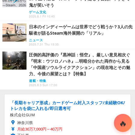
鬼が笑いそう
ゲーム文化
2025.8.1 Fri 10:45
日本のインディーゲームは世界でどう戦うか？3人の先
駆者が語るSteam海外展開の「リアル」
ニュース
2025.7.31 Thu 15:35
圧倒的高評価の『黒神話：悟空』、厳しい意見相次ぐ
『明末：ウツロノハネ』…明暗分かれた両作から見る
「中国産ソウルライクアクション」の現在地とその魅
力、今後の展望とは？【特集】
連載・特集
2025.8.3 Sun 17:00
「長期キャリア形成」カードゲーム封入スタッフ/未経験OK/
トレカを袋に入れる/即日選考可
株式会社GUM
神奈川県
月給30万7,000円～40万円