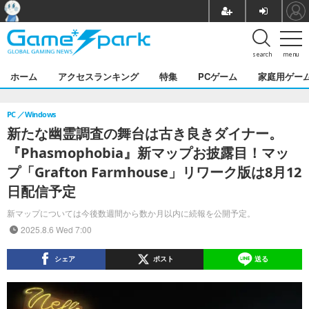
search
menu
ホーム
アクセスランキング
特集
PCゲーム
家庭用ゲー
PC
Windows
新たな幽霊調査の舞台は古き良きダイナー。
『Phasmophobia』新マップお披露目！マッ
プ「Grafton Farmhouse」リワーク版は8月12
日配信予定
新マップについては今後数週間から数か月以内に続報を公開予定。
2025.8.6 Wed 7:00
シェア
ポスト
送る