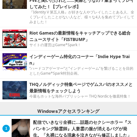
PvEと聞いたけれど……実際どうなの？集まってプレイ
してみた！【プレイレポ】
『Identity V 第五人格』が好きな人やプレイしたことある人、全
くプレイしたことがない人など、様々な4人を集めてプレイして
みました！
Riot Gamesの最新情報をキャッチアップできる総合
ニュースサイト「FISTBUMP」
サイトの運営はGame*Spark！
インディーゲーム特化のコーナー「Indie Hype Trai
n」
“ハードコアゲーマー”と“インディーゲーム”を繋げることを目的
としたGame*Spark特別企画。
THQノルディック特集ページでゲムスパのオススメと
最新情報をチェックしよう
今最もホットな海外パブリッシャー THQ Nordicを徹底特集！
Windowsアクセスランキング
配信でいきなり全裸に…話題のセクシーホラー『ス
パンキング除霊師』人妻霊の服が消えるバグが発
生。「丸裸になる現象を泣きながら修正しました」