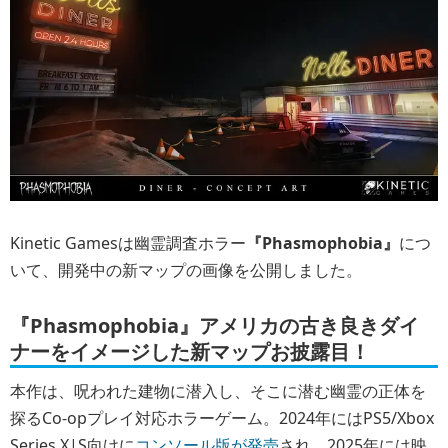
Kinetic Gamesは幽霊調査ホラー
『Phasmophobia』
につ
いて、開発中の新マップの画像を公開しました。
『Phasmophobia』アメリカの古き良きダイ
ナーをイメージした新マップお披露目！
本作は、呪われた建物に潜入し、そこに潜む幽霊の正体を
探るCo-opプレイ対応ホラーゲーム。2024年にはPS5/Xbox
Series X|S向けに
コンソール版が発売
され、2025年には映