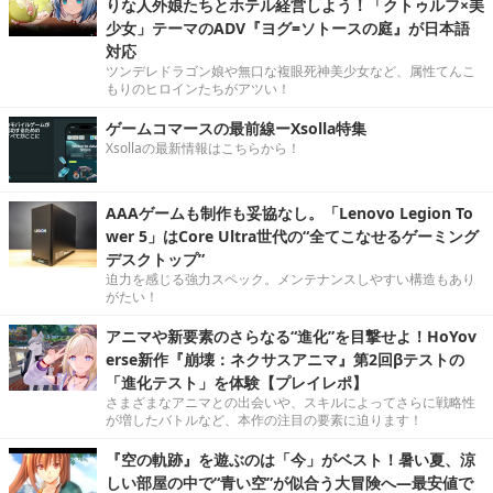
りな人外娘たちとホテル経営しよう！「クトゥルフ×美
少女」テーマのADV『ヨグ=ソトースの庭』が日本語
対応
ツンデレドラゴン娘や無口な複眼死神美少女など、属性てんこ
もりのヒロインたちがアツい！
ゲームコマースの最前線ーXsolla特集
Xsollaの最新情報はこちらから！
AAAゲームも制作も妥協なし。「Lenovo Legion To
wer 5」はCore Ultra世代の“全てこなせるゲーミング
デスクトップ”
迫力を感じる強力スペック。メンテナンスしやすい構造もあり
がたい！
アニマや新要素のさらなる“進化”を目撃せよ！HoYov
erse新作『崩壊：ネクサスアニマ』第2回βテストの
「進化テスト」を体験【プレイレポ】
さまざまなアニマとの出会いや、スキルによってさらに戦略性
が増したバトルなど、本作の注目の要素に迫ります！
『空の軌跡』を遊ぶのは「今」がベスト！暑い夏、涼
しい部屋の中で“青い空”が似合う大冒険へ―最安値で