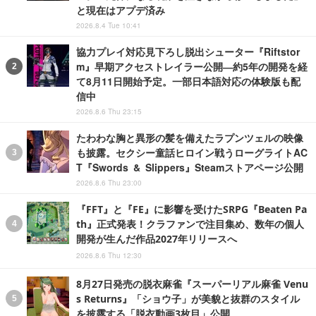
と現在はアプデ済み
2026.8.4 Tue 10:41
協力プレイ対応見下ろし脱出シューター『Riftstor
m』早期アクセストレイラー公開―約5年の開発を経
て8月11日開始予定。一部日本語対応の体験版も配
信中
2026.8.6 Thu 23:15
たわわな胸と異形の髪を備えたラプンツェルの映像
も披露。セクシー童話ヒロイン戦うローグライトAC
T『Swords & Slippers』Steamストアページ公開
2026.8.6 Thu 23:00
『FFT』と『FE』に影響を受けたSRPG『Beaten Pa
th』正式発表！クラファンで注目集め、数年の個人
開発が生んだ作品2027年リリースへ
2026.8.6 Thu 12:30
8月27日発売の脱衣麻雀『スーパーリアル麻雀 Venu
s Returns』「ショウ子」が美貌と抜群のスタイル
を披露する「脱衣動画3枚目」公開