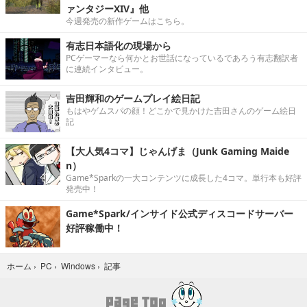
ァンタジーXIV』他
今週発売の新作ゲームはこちら。
有志日本語化の現場から
PCゲーマーなら何かとお世話になっているであろう有志翻訳者
に連続インタビュー。
吉田輝和のゲームプレイ絵日記
もはやゲムスパの顔！どこかで見かけた吉田さんのゲーム絵日
記
【大人気4コマ】じゃんげま（Junk Gaming Maide
n）
Game*Sparkの一大コンテンツに成長した4コマ。単行本も好評
発売中！
Game*Spark/インサイド公式ディスコードサーバー
好評稼働中！
記事
ホーム
›
PC
›
Windows
›