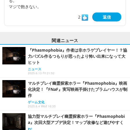
る。
マジで飽きない。
2
返信
関連ニュース
『Phasmophobia』作者は非ホラゲプレイヤー！？協
力パズル作るつもりが思ったより怖い出来になって大
ヒット
ニュース
2025.6.13 Fri 21:52
マルチプレイ幽霊探索ホラー『Phasmophobia』映画
化決定！『FNaF』実写映画手掛けたブラムハウスが制
作
ゲーム文化
2025.6.4 Wed 16:35
協力型マルチプレイ幽霊探索ホラー『Phasmophobi
a』次回大型アプデ決定！マップ改修など遊びやすく
PC