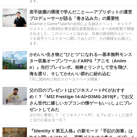
ます。
若手抜擢の環境で学んだこと――アプリボットの運営
プロデューサーが語る「巻き込み力」の重要性
4GamerとGame*Sparkの合同による就活イベント「キャリア
クエスト」の第4回が東京都立産業貿易センター浜松町館で開催
されました。このイベントに合わせ、自身の就活時のエピソー
ドを若手クリエイターに聞いてみたので、その模様をお届けし
ます。
かわいい生き物と"ひとつ"になれる―基本無料モンス
ター収集オープンワールドARPG『アニモ（Aniim
o）』先行プレイレポ。相棒とリンクして空を飛び、
海を渡り、そしてかわいい群れに紛れ込む
7月に国内向け初のクローズドベータ開催！
父の日のプレゼントはビジネスノートPCがおすす
め！？「MSI Prestige-14-AI+D3MG-2619JP」でお父
さん世代に嬉しいカプコンの懐ゲーもいっしょにプレ
ゼントしてみた
父の日に奮発して「ビジネスノートPC」をプレゼントした息子
と父の心温まる一日？
『Identity V 第五人格』の新モード「手記の加筆」は