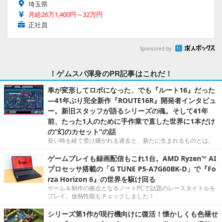
埼玉県
月給26万1,400円～32万円
正社員
Sponsored by
！ゲムスパ渾身のPR記事はこれだ！
車が変形してロボになった、でも『ルート16』だった
―41年ぶり完全新作『ROUTE16R』開発者インタビュ
ー。新旧スタッフが語るシリーズの魂。そして41年
前、たった1人のために手作業で直した世界に1本だけ
の“幻のカセット”の話
長い時を経て受け継がれる過去と、新たに生まれるものとは。
ゲームプレイも録画配信もこれ1台。AMD Ryzen™ AI
プロセッサ搭載の「G TUNE P5-A7G60BK-D」で『Fo
rza Horizon 6』の世界を駆け回る
ゲーム＆制作の拠点となるノートPCで話題のレースタイトルを
プレイ。放熱性能もチェックしました！
シリーズ第1作が現行機向けに復活！懐かしくも色褪せ