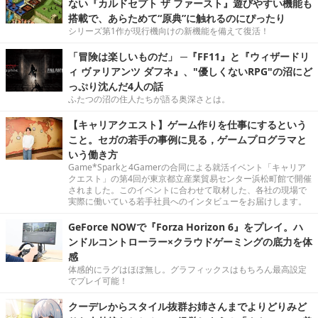
ない『カルドセプト ザ ファースト』遊びやすい機能も
搭載で、あらためて“原典”に触れるのにぴったり
シリーズ第1作が現行機向けの新機能を備えて復活！
「冒険は楽しいものだ」 ─『FF11』と『ウィザードリ
ィ ヴァリアンツ ダフネ』、"優しくないRPG"の沼にど
っぷり沈んだ4人の話
ふたつの沼の住人たちが語る奥深さとは。
【キャリアクエスト】ゲーム作りを仕事にするという
こと。セガの若手の事例に見る，ゲームプログラマと
いう働き方
Game*Sparkと4Gamerの合同による就活イベント「キャリア
クエスト」の第4回が東京都立産業貿易センター浜松町館で開催
されました。このイベントに合わせて取材した、各社の現場で
実際に働いている若手社員へのインタビューをお届けします。
GeForce NOWで『Forza Horizon 6』をプレイ。ハ
ンドルコントローラー×クラウドゲーミングの底力を体
感
体感的にラグはほぼ無し。グラフィックスはもちろん最高設定
でプレイ可能！
クーデレからスタイル抜群お姉さんまでよりどりみど