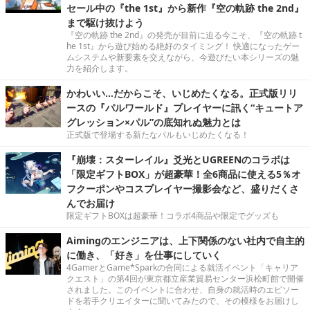
セール中の『the 1st』から新作『空の軌跡 the 2nd』
まで駆け抜けよう
『空の軌跡 the 2nd』の発売が目前に迫る今こそ、『空の軌跡 t
he 1st』から遊び始める絶好のタイミング！ 快適になったゲー
ムシステムや新要素を交えながら、今遊びたい本シリーズの魅
力を紹介します。
かわいい…だからこそ、いじめたくなる。正式版リリ
ースの『パルワールド』プレイヤーに訊く“キュートア
グレッション×パル”の底知れぬ魅力とは
正式版で登場する新たなパルもいじめたくなる！
『崩壊：スターレイル』爻光とUGREENのコラボは
「限定ギフトBOX」が超豪華！全6商品に使える5％オ
フクーポンやコスプレイヤー撮影会など、盛りだくさ
んでお届け
限定ギフトBOXは超豪華！コラボ4商品や限定でグッズも
Aimingのエンジニアは、上下関係のない社内で自主的
に働き、「好き」を仕事にしていく
4GamerとGame*Sparkの合同による就活イベント「キャリア
クエスト」の第4回が東京都立産業貿易センター浜松町館で開催
されました。このイベントに合わせ、自身の就活時のエピソー
ドを若手クリエイターに聞いてみたので、その模様をお届けし