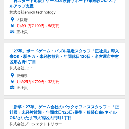
「再スタート応援」ゲームUI改善サポート/未経験OK/スキ
ルアップ支援
株式会社enrich technology
大阪府
月給31万7,100円～58万円
正社員
「27卒」ボードゲーム・パズル製造スタッフ「正社員」即入
寮OK・駅チカ・未経験歓迎・年間休日120日・名古屋市中村
区那古野1丁目
株式会社LOP
愛知県
月給25万4,700円～32万円
正社員
「新卒・27卒」ゲーム会社のバックオフィススタッフ・「正
社員」未経験歓迎・年間休日125日/髪型・服装自由/ネイル
OK/さいたま市大宮区大門町1丁目
株式会社プロジェクトトリガー