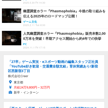
2025.5.30 Fri 14:30
幽霊調査ホラー『Phasmophobia』今後の取り組みを
伝える2025年のロードマップ公開！
ゲーム文化
2025.2.11 Tue 8:00
人気幽霊調査ホラー『Phasmophobia』販売本数2,00
0万本を突破！早期アクセス開始から約4年での快挙
PC
2024.11.1 Fri 17:15
「27卒」ゲーム実況・eスポーツ動画の編集スタッフ正社員
「YouTube好き歓迎・交通費全額支給」育休実績あり/新宿
区西新宿3丁目
株式会社Creer
東京都
月給24万9,800円～32万円
新卒・インターン