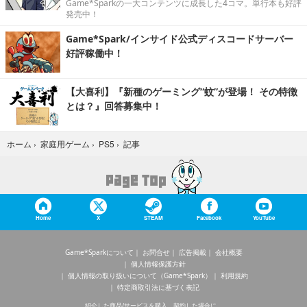
Game*Sparkの一大コンテンツに成長した4コマ。単行本も好評
発売中！
Game*Spark/インサイド公式ディスコードサーバー
好評稼働中！
【大喜利】『新種のゲーミング“蚊”が登場！ その特徴
とは？』回答募集中！
記事
ホーム
›
家庭用ゲーム
›
PS5
›
Home
X
STEAM
Facebook
YouTube
Game*Sparkについて
お問合せ
広告掲載
会社概要
個人情報保護方針
個人情報の取り扱いについて（Game*Spark）
利用規約
特定商取引法に基づく表記
紹介した商品/サービスを購入、契約した場合に、