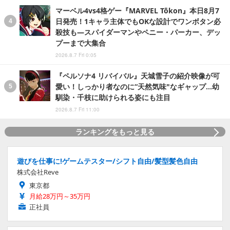
マーベル4vs4格ゲー『MARVEL Tōkon』本日8月7
日発売！1キャラ主体でもOKな設計でワンボタン必
殺技も―スパイダーマンやペニー・パーカー、デッ
プーまで大集合
2026.8.7 Fri 0:05
『ペルソナ4 リバイバル』天城雪子の紹介映像が可
愛い！しっかり者なのに“天然気味"なギャップ…幼
馴染・千枝に助けられる姿にも注目
2026.8.7 Fri 11:00
ランキングをもっと見る
遊びを仕事に!ゲームテスター/シフト自由/髪型髪色自由
株式会社Reve
東京都
月給28万円～35万円
正社員