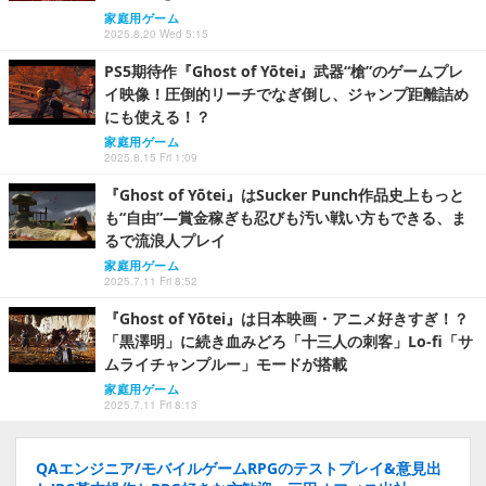
家庭用ゲーム
2025.8.20 Wed 5:15
PS5期待作『Ghost of Yōtei』武器“槍”のゲームプレ
イ映像！圧倒的リーチでなぎ倒し、ジャンプ距離詰め
にも使える！？
家庭用ゲーム
2025.8.15 Fri 1:09
『Ghost of Yōtei』はSucker Punch作品史上もっと
も“自由”―賞金稼ぎも忍びも汚い戦い方もできる、ま
るで流浪人プレイ
家庭用ゲーム
2025.7.11 Fri 8:52
『Ghost of Yōtei』は日本映画・アニメ好きすぎ！？
「黒澤明」に続き血みどろ「十三人の刺客」Lo-fi「サ
ムライチャンプルー」モードが搭載
家庭用ゲーム
2025.7.11 Fri 8:13
QAエンジニア/モバイルゲームRPGのテストプレイ&意見出