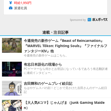
時給1,950円
派遣社員
Sponsored by
連載・注目記事
今週発売の新作ゲーム『Beast of Reincarnation』
『MARVEL Tōkon: Fighting Souls』『ファイナルフ
ァンタジーXIV』他
今週発売の新作ゲームはこちら。
有志日本語化の現場から
PCゲーマーなら何かとお世話になっているであろう有志翻訳者
に連続インタビュー。
吉田輝和のゲームプレイ絵日記
もはやゲムスパの顔！どこかで見かけた吉田さんのゲーム絵日
記
【大人気4コマ】じゃんげま（Junk Gaming Maide
n）