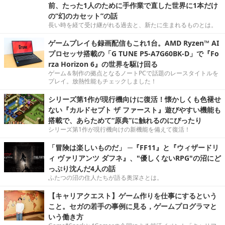
前、たった1人のために手作業で直した世界に1本だけ
の“幻のカセット”の話
長い時を経て受け継がれる過去と、新たに生まれるものとは。
ゲームプレイも録画配信もこれ1台。AMD Ryzen™ AI
プロセッサ搭載の「G TUNE P5-A7G60BK-D」で『Fo
rza Horizon 6』の世界を駆け回る
ゲーム＆制作の拠点となるノートPCで話題のレースタイトルを
プレイ。放熱性能もチェックしました！
シリーズ第1作が現行機向けに復活！懐かしくも色褪せ
ない『カルドセプト ザ ファースト』遊びやすい機能も
搭載で、あらためて“原典”に触れるのにぴったり
シリーズ第1作が現行機向けの新機能を備えて復活！
「冒険は楽しいものだ」 ─『FF11』と『ウィザードリ
ィ ヴァリアンツ ダフネ』、"優しくないRPG"の沼にど
っぷり沈んだ4人の話
ふたつの沼の住人たちが語る奥深さとは。
【キャリアクエスト】ゲーム作りを仕事にするという
こと。セガの若手の事例に見る，ゲームプログラマと
いう働き方