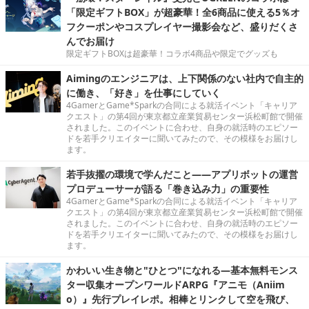
「限定ギフトBOX」が超豪華！全6商品に使える5％オ
フクーポンやコスプレイヤー撮影会など、盛りだくさ
んでお届け
限定ギフトBOXは超豪華！コラボ4商品や限定でグッズも
Aimingのエンジニアは、上下関係のない社内で自主的
に働き、「好き」を仕事にしていく
4GamerとGame*Sparkの合同による就活イベント「キャリア
クエスト」の第4回が東京都立産業貿易センター浜松町館で開催
されました。このイベントに合わせ、自身の就活時のエピソー
ドを若手クリエイターに聞いてみたので、その模様をお届けし
ます。
若手抜擢の環境で学んだこと――アプリボットの運営
プロデューサーが語る「巻き込み力」の重要性
4GamerとGame*Sparkの合同による就活イベント「キャリア
クエスト」の第4回が東京都立産業貿易センター浜松町館で開催
されました。このイベントに合わせ、自身の就活時のエピソー
ドを若手クリエイターに聞いてみたので、その模様をお届けし
ます。
かわいい生き物と"ひとつ"になれる―基本無料モンス
ター収集オープンワールドARPG『アニモ（Aniim
o）』先行プレイレポ。相棒とリンクして空を飛び、