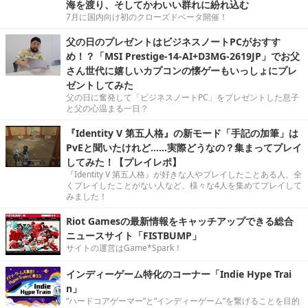
海を渡り、そしてかわいい群れに紛れ込む
7月に国内向け初のクローズドベータ開催！
父の日のプレゼントはビジネスノートPCがおすす
め！？「MSI Prestige-14-AI+D3MG-2619JP」でお父
さん世代に嬉しいカプコンの懐ゲーもいっしょにプレ
ゼントしてみた
父の日に奮発して「ビジネスノートPC」をプレゼントした息子
と父の心温まる一日？
『Identity V 第五人格』の新モード「手記の加筆」は
PvEと聞いたけれど……実際どうなの？集まってプレイ
してみた！【プレイレポ】
『Identity V 第五人格』が好きな人やプレイしたことある人、全
くプレイしたことがない人など、様々な4人を集めてプレイして
みました！
Riot Gamesの最新情報をキャッチアップできる総合
ニュースサイト「FISTBUMP」
サイトの運営はGame*Spark！
インディーゲーム特化のコーナー「Indie Hype Trai
n」
“ハードコアゲーマー”と“インディーゲーム”を繋げることを目的