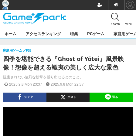
search
menu
ホーム
アクセスランキング
特集
PCゲーム
家庭用ゲー
家庭用ゲーム
PS5
四季を堪能できる『Ghost of Yōtei』風景映
像！想像を超える蝦夷の美しく広大な景色
阻害されない強烈な斬撃を繰り出せるとのこと。
2025.9.8 Mon 23:37
2025.9.8 Mon 22:37
シェア
ポスト
送る