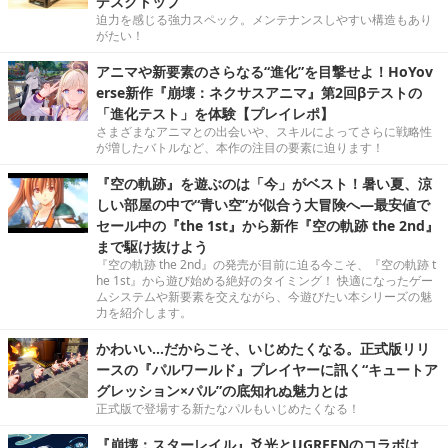
デスクトップ”
迫力を感じる強力スペック。メンテナンスしやすい構造もあり
がたい！
アニマや新要素のさらなる“進化”を目撃せよ！HoYov
erse新作『崩壊：ネクサスアニマ』第2回βテストの
「進化テスト」を体験【プレイレポ】
さまざまなアニマとの出会いや、スキルによってさらに戦略性
が増したバトルなど、本作の注目の要素に迫ります！
『空の軌跡』を遊ぶのは「今」がベスト！暑い夏、涼
しい部屋の中で“青い空”が似合う大冒険へ―最安値で
セール中の『the 1st』から新作『空の軌跡 the 2nd』
まで駆け抜けよう
『空の軌跡 the 2nd』の発売が目前に迫る今こそ、『空の軌跡 t
he 1st』から遊び始める絶好のタイミング！ 快適になったゲー
ムシステムや新要素を交えながら、今遊びたい本シリーズの魅
力を紹介します。
かわいい…だからこそ、いじめたくなる。正式版リリ
ースの『パルワールド』プレイヤーに訊く“キュートア
グレッション×パル”の底知れぬ魅力とは
正式版で登場する新たなパルもいじめたくなる！
『崩壊：スターレイル』爻光とUGREENのコラボは