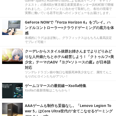
Game*Sparkと4Gamerの合同による就活イベント「キャリア
クエスト」の第4回が東京都立産業貿易センター浜松町館で開催
されました。このイベントに合わせて取材した、各社の現場で
実際に働いている若手社員へのインタビューをお届けします。
GeForce NOWで『Forza Horizon 6』をプレイ。ハ
ンドルコントローラー×クラウドゲーミングの底力を体
感
体感的にラグはほぼ無し。グラフィックスはもちろん最高設定
でプレイ可能！
クーデレからスタイル抜群お姉さんまでよりどりみど
りな人外娘たちとホテル経営しよう！「クトゥルフ×美
少女」テーマのADV『ヨグ=ソトースの庭』が日本語
対応
ツンデレドラゴン娘や無口な複眼死神美少女など、属性てんこ
もりのヒロインたちがアツい！
ゲームコマースの最前線ーXsolla特集
Xsollaの最新情報はこちらから！
AAAゲームも制作も妥協なし。「Lenovo Legion To
wer 5」はCore Ultra世代の“全てこなせるゲーミング