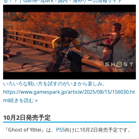
る！？ | Game*Spark - 国内・海外ゲーム情報サイト
いろいろな戦い方を試すのがいまから楽しみ。
https://www.gamespark.jp/article/2025/08/15/156030.ht
ml
続きを読む »
10月2日発売予定
『Ghost of Yōtei』は、
PS5
向けに10月2日発売予定です。