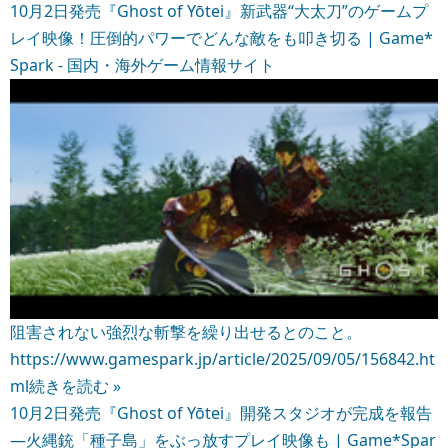
10月2日発売『Ghost of Yōtei』新武器“大太刀”のゲームプ
レイ映像！圧倒的パワーでどんな敵をも叩き切る | Game*
Spark - 国内・海外ゲーム情報サイト
阻害されない強烈な斬撃を繰り出せるとのこと。
https://www.gamespark.jp/article/2025/09/05/156842.ht
ml
続きを読む »
10月2日発売『Ghost of Yōtei』開発スタジオが完成を報告
―火縄銃「種子島」をぶっ放すプレイ映像も | Game*Spar