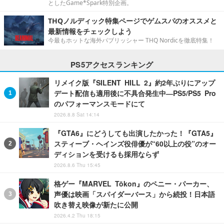
としたGame*Spark特別企画。
THQノルディック特集ページでゲムスパのオススメと
最新情報をチェックしよう
今最もホットな海外パブリッシャー THQ Nordicを徹底特集！
PS5アクセスランキング
リメイク版『SILENT HILL 2』約2年ぶりにアップ
デート配信も適用後に不具合発生中―PS5/PS5 Pro
のパフォーマンスモードにて
2026.8.8 Sat 14:14
『GTA6』にどうしても出演したかった！『GTA5』
スティーブ・ヘインズ役俳優が“60以上の役”のオー
ディションを受けるも採用ならず
2026.8.6 Thu 15:45
格ゲー『MARVEL Tōkon』のペニー・パーカー、
声優は映画「スパイダーバース」から続投！日本語
吹き替え映像が新たに公開
2026.4.2 Thu 18:15