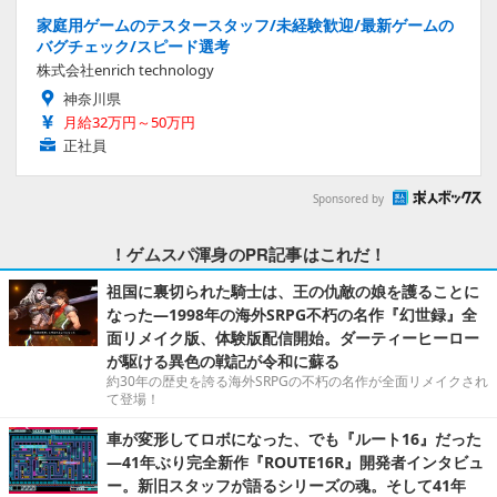
家庭用ゲームのテスタースタッフ/未経験歓迎/最新ゲームの
バグチェック/スピード選考
株式会社enrich technology
神奈川県
月給32万円～50万円
正社員
Sponsored by
！ゲムスパ渾身のPR記事はこれだ！
祖国に裏切られた騎士は、王の仇敵の娘を護ることに
なった―1998年の海外SRPG不朽の名作『幻世録』全
面リメイク版、体験版配信開始。ダーティーヒーロー
が駆ける異色の戦記が令和に蘇る
約30年の歴史を誇る海外SRPGの不朽の名作が全面リメイクされ
て登場！
車が変形してロボになった、でも『ルート16』だった
―41年ぶり完全新作『ROUTE16R』開発者インタビュ
ー。新旧スタッフが語るシリーズの魂。そして41年