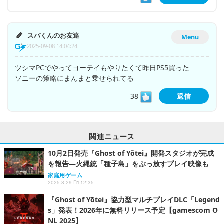
スパくんのお友達
Menu
2025-09-08 14:04:24
ツシマPCでやってヨーテイもやりたくて昨日PS5買った
ソニーの策略にまんまと乗せられてる
38
返信
関連ニュース
10月2日発売『Ghost of Yōtei』開発スタジオが完成
を報告―火縄銃「種子島」をぶっ放すプレイ映像も
家庭用ゲーム
2025.8.29 Fri 12:35
『Ghost of Yōtei』協力型マルチプレイDLC「Legend
s」発表！2026年に無料リリース予定【gamescom O
NL 2025】