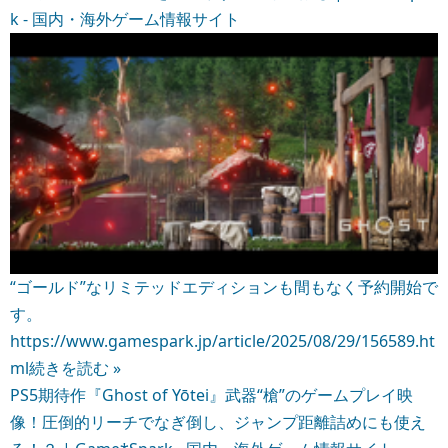
k - 国内・海外ゲーム情報サイト
“ゴールド”なリミテッドエディションも間もなく予約開始で
す。
https://www.gamespark.jp/article/2025/08/29/156589.ht
ml
続きを読む »
PS5期待作『Ghost of Yōtei』武器“槍”のゲームプレイ映
像！圧倒的リーチでなぎ倒し、ジャンプ距離詰めにも使え