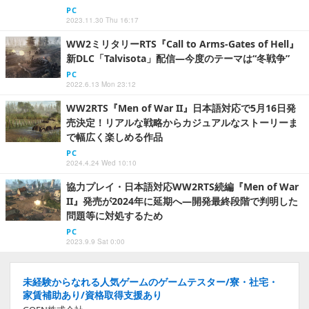
PC
2023.11.30 Thu 16:17
WW2ミリタリーRTS『Call to Arms-Gates of Hell』
新DLC「Talvisota」配信―今度のテーマは“冬戦争”
PC
2022.6.13 Mon 23:12
WW2RTS『Men of War II』日本語対応で5月16日発
売決定！リアルな戦略からカジュアルなストーリーま
で幅広く楽しめる作品
PC
2024.4.24 Wed 10:10
協力プレイ・日本語対応WW2RTS続編『Men of War
II』発売が2024年に延期へ―開発最終段階で判明した
問題等に対処するため
PC
2023.9.9 Sat 0:00
未経験からなれる人気ゲームのゲームテスター/寮・社宅・
家賃補助あり/資格取得支援あり