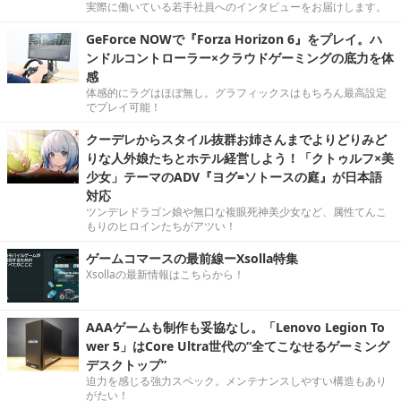
実際に働いている若手社員へのインタビューをお届けします。
GeForce NOWで『Forza Horizon 6』をプレイ。ハ
ンドルコントローラー×クラウドゲーミングの底力を体
感
体感的にラグはほぼ無し。グラフィックスはもちろん最高設定
でプレイ可能！
クーデレからスタイル抜群お姉さんまでよりどりみど
りな人外娘たちとホテル経営しよう！「クトゥルフ×美
少女」テーマのADV『ヨグ=ソトースの庭』が日本語
対応
ツンデレドラゴン娘や無口な複眼死神美少女など、属性てんこ
もりのヒロインたちがアツい！
ゲームコマースの最前線ーXsolla特集
Xsollaの最新情報はこちらから！
AAAゲームも制作も妥協なし。「Lenovo Legion To
wer 5」はCore Ultra世代の“全てこなせるゲーミング
デスクトップ”
迫力を感じる強力スペック。メンテナンスしやすい構造もあり
がたい！