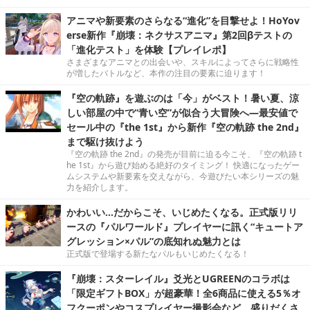
アニマや新要素のさらなる“進化”を目撃せよ！HoYov
erse新作『崩壊：ネクサスアニマ』第2回βテストの
「進化テスト」を体験【プレイレポ】
さまざまなアニマとの出会いや、スキルによってさらに戦略性
が増したバトルなど、本作の注目の要素に迫ります！
『空の軌跡』を遊ぶのは「今」がベスト！暑い夏、涼
しい部屋の中で“青い空”が似合う大冒険へ―最安値で
セール中の『the 1st』から新作『空の軌跡 the 2nd』
まで駆け抜けよう
『空の軌跡 the 2nd』の発売が目前に迫る今こそ、『空の軌跡 t
he 1st』から遊び始める絶好のタイミング！ 快適になったゲー
ムシステムや新要素を交えながら、今遊びたい本シリーズの魅
力を紹介します。
かわいい…だからこそ、いじめたくなる。正式版リリ
ースの『パルワールド』プレイヤーに訊く“キュートア
グレッション×パル”の底知れぬ魅力とは
正式版で登場する新たなパルもいじめたくなる！
『崩壊：スターレイル』爻光とUGREENのコラボは
「限定ギフトBOX」が超豪華！全6商品に使える5％オ
フクーポンやコスプレイヤー撮影会など、盛りだくさ