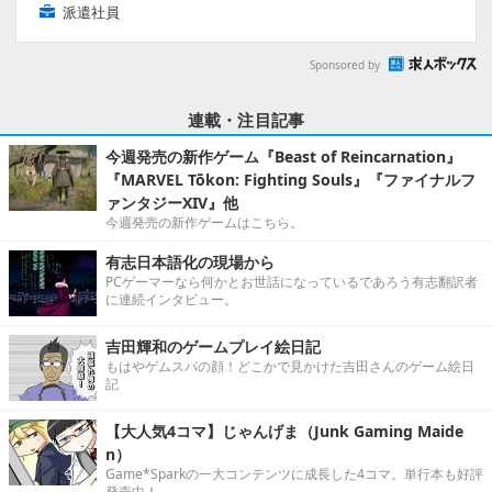
派遣社員
Sponsored by
連載・注目記事
今週発売の新作ゲーム『Beast of Reincarnation』
『MARVEL Tōkon: Fighting Souls』『ファイナルフ
ァンタジーXIV』他
今週発売の新作ゲームはこちら。
有志日本語化の現場から
PCゲーマーなら何かとお世話になっているであろう有志翻訳者
に連続インタビュー。
吉田輝和のゲームプレイ絵日記
もはやゲムスパの顔！どこかで見かけた吉田さんのゲーム絵日
記
【大人気4コマ】じゃんげま（Junk Gaming Maide
n）
Game*Sparkの一大コンテンツに成長した4コマ。単行本も好評
発売中！