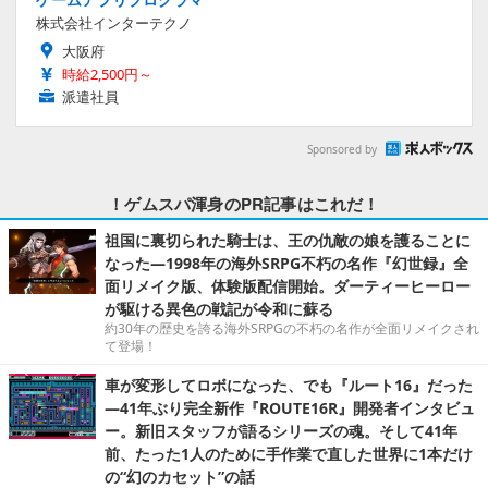
株式会社インターテクノ
大阪府
時給2,500円～
派遣社員
Sponsored by
！ゲムスパ渾身のPR記事はこれだ！
祖国に裏切られた騎士は、王の仇敵の娘を護ることに
なった―1998年の海外SRPG不朽の名作『幻世録』全
面リメイク版、体験版配信開始。ダーティーヒーロー
が駆ける異色の戦記が令和に蘇る
約30年の歴史を誇る海外SRPGの不朽の名作が全面リメイクされ
て登場！
車が変形してロボになった、でも『ルート16』だった
―41年ぶり完全新作『ROUTE16R』開発者インタビュ
ー。新旧スタッフが語るシリーズの魂。そして41年
前、たった1人のために手作業で直した世界に1本だけ
の“幻のカセット”の話