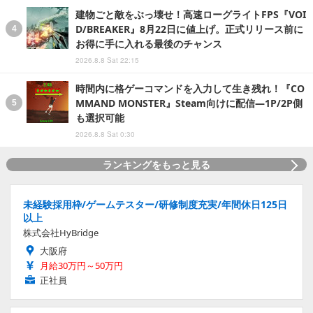
建物ごと敵をぶっ壊せ！高速ローグライトFPS『VOI
D/BREAKER』8月22日に値上げ。正式リリース前に
お得に手に入れる最後のチャンス
2026.8.8 Sat 22:15
時間内に格ゲーコマンドを入力して生き残れ！『CO
MMAND MONSTER』Steam向けに配信―1P/2P側
も選択可能
2026.8.8 Sat 0:30
ランキングをもっと見る
未経験採用枠/ゲームテスター/研修制度充実/年間休日125日
以上
株式会社HyBridge
大阪府
月給30万円～50万円
正社員