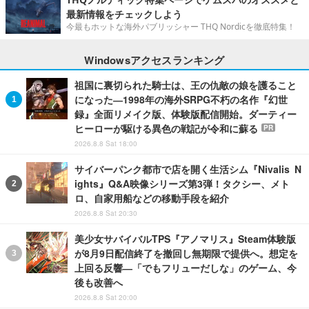
最新情報をチェックしよう
今最もホットな海外パブリッシャー THQ Nordicを徹底特集！
Windowsアクセスランキング
祖国に裏切られた騎士は、王の仇敵の娘を護ること
になった―1998年の海外SRPG不朽の名作『幻世
録』全面リメイク版、体験版配信開始。ダーティー
ヒーローが駆ける異色の戦記が令和に蘇る
PR
2026.8.8 Sat 18:00
サイバーパンク都市で店を開く生活シム『Nivalis N
ights』Q&A映像シリーズ第3弾！タクシー、メト
ロ、自家用船などの移動手段を紹介
2026.8.8 Sat 20:30
美少女サバイバルTPS『アノマリス』Steam体験版
が8月9日配信終了を撤回し無期限で提供へ。想定を
上回る反響―「でもフリューだしな」のゲーム、今
後も改善へ
2026.8.8 Sat 20:00