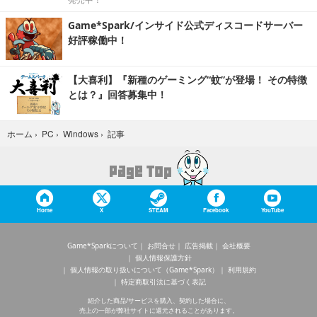
Game*Spark/インサイド公式ディスコードサーバー
好評稼働中！
【大喜利】『新種のゲーミング“蚊”が登場！ その特徴
とは？』回答募集中！
記事
ホーム
›
PC
›
Windows
›
Home
X
STEAM
Facebook
YouTube
Game*Sparkについて
お問合せ
広告掲載
会社概要
個人情報保護方針
個人情報の取り扱いについて（Game*Spark）
利用規約
特定商取引法に基づく表記
紹介した商品/サービスを購入、契約した場合に、
売上の一部が弊社サイトに還元されることがあります。