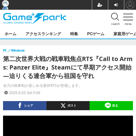
search
menu
ホーム
アクセスランキング
特集
PCゲーム
家庭用ゲー
PC
Windows
第二次世界大戦の戦車戦焦点RTS『Call to Arm
s: Panzer Elite』Steamにて早期アクセス開始
―迫りくる連合軍から祖国を守れ
迫力の戦車戦が楽しめる新作RTSが登場します。
2025.9.20 Sat 0:06
シェア
ポスト
送る