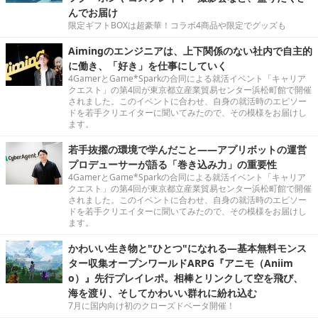
んでお届け
限定ギフトBOXは超豪華！コラボ4商品や限定でグッズも
Aimingのエンジニアは、上下関係のない社内で自主的
に働き、「好き」を仕事にしていく
4GamerとGame*Sparkの合同による就活イベント「キャリア
クエスト」の第4回が東京都立産業貿易センター浜松町館で開催
されました。このイベントに合わせ、自身の就活時のエピソー
ドを若手クリエイターに聞いてみたので、その模様をお届けし
ます。
若手抜擢の環境で学んだこと――アプリボットの運営
プロデューサーが語る「巻き込み力」の重要性
4GamerとGame*Sparkの合同による就活イベント「キャリア
クエスト」の第4回が東京都立産業貿易センター浜松町館で開催
されました。このイベントに合わせ、自身の就活時のエピソー
ドを若手クリエイターに聞いてみたので、その模様をお届けし
ます。
かわいい生き物と"ひとつ"になれる―基本無料モンス
ター収集オープンワールドARPG『アニモ（Aniim
o）』先行プレイレポ。相棒とリンクして空を飛び、
海を渡り、そしてかわいい群れに紛れ込む
7月に国内向け初のクローズドベータ開催！