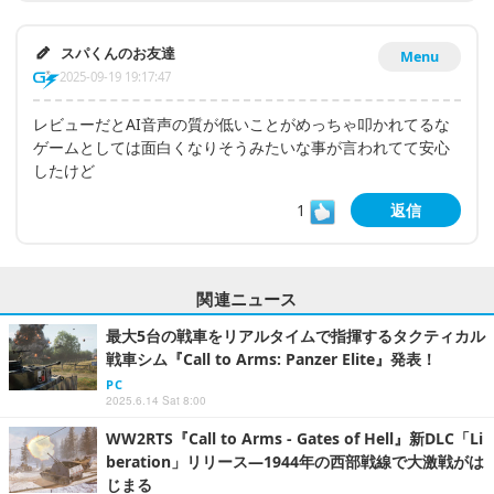
スパくんのお友達
Menu
2025-09-19 19:17:47
レビューだとAI音声の質が低いことがめっちゃ叩かれてるな
ゲームとしては面白くなりそうみたいな事が言われてて安心
したけど
1
返信
関連ニュース
最大5台の戦車をリアルタイムで指揮するタクティカル
戦車シム『Call to Arms: Panzer Elite』発表！
PC
2025.6.14 Sat 8:00
WW2RTS『Call to Arms - Gates of Hell』新DLC「Li
beration」リリース―1944年の西部戦線で大激戦がは
じまる