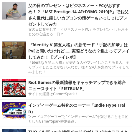
父の日のプレゼントはビジネスノートPCがおすす
め！？「MSI Prestige-14-AI+D3MG-2619JP」でお父
さん世代に嬉しいカプコンの懐ゲーもいっしょにプレ
ゼントしてみた
父の日に奮発して「ビジネスノートPC」をプレゼントした息子
と父の心温まる一日？
『Identity V 第五人格』の新モード「手記の加筆」は
PvEと聞いたけれど……実際どうなの？集まってプレイ
してみた！【プレイレポ】
『Identity V 第五人格』が好きな人やプレイしたことある人、全
くプレイしたことがない人など、様々な4人を集めてプレイして
みました！
Riot Gamesの最新情報をキャッチアップできる総合
ニュースサイト「FISTBUMP」
サイトの運営はGame*Spark！
インディーゲーム特化のコーナー「Indie Hype Trai
n」
“ハードコアゲーマー”と“インディーゲーム”を繋げることを目的
としたGame*Spark特別企画。
THQノルディック特集ページでゲムスパのオススメと