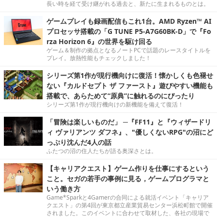
長い時を経て受け継がれる過去と、新たに生まれるものとは。
ゲームプレイも録画配信もこれ1台。AMD Ryzen™ AI
プロセッサ搭載の「G TUNE P5-A7G60BK-D」で『Fo
rza Horizon 6』の世界を駆け回る
ゲーム＆制作の拠点となるノートPCで話題のレースタイトルを
プレイ。放熱性能もチェックしました！
シリーズ第1作が現行機向けに復活！懐かしくも色褪せ
ない『カルドセプト ザ ファースト』遊びやすい機能も
搭載で、あらためて“原典”に触れるのにぴったり
シリーズ第1作が現行機向けの新機能を備えて復活！
「冒険は楽しいものだ」 ─『FF11』と『ウィザードリ
ィ ヴァリアンツ ダフネ』、"優しくないRPG"の沼にど
っぷり沈んだ4人の話
ふたつの沼の住人たちが語る奥深さとは。
【キャリアクエスト】ゲーム作りを仕事にするという
こと。セガの若手の事例に見る，ゲームプログラマと
いう働き方
Game*Sparkと4Gamerの合同による就活イベント「キャリア
クエスト」の第4回が東京都立産業貿易センター浜松町館で開催
されました。このイベントに合わせて取材した、各社の現場で