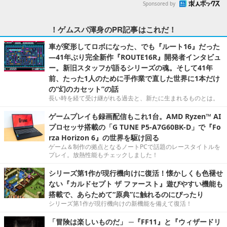
Sponsored by
！ゲムスパ渾身のPR記事はこれだ！
車が変形してロボになった、でも『ルート16』だった
―41年ぶり完全新作『ROUTE16R』開発者インタビュ
ー。新旧スタッフが語るシリーズの魂。そして41年
前、たった1人のために手作業で直した世界に1本だけ
の“幻のカセット”の話
長い時を経て受け継がれる過去と、新たに生まれるものとは。
ゲームプレイも録画配信もこれ1台。AMD Ryzen™ AI
プロセッサ搭載の「G TUNE P5-A7G60BK-D」で『Fo
rza Horizon 6』の世界を駆け回る
ゲーム＆制作の拠点となるノートPCで話題のレースタイトルを
プレイ。放熱性能もチェックしました！
シリーズ第1作が現行機向けに復活！懐かしくも色褪せ
ない『カルドセプト ザ ファースト』遊びやすい機能も
搭載で、あらためて“原典”に触れるのにぴったり
シリーズ第1作が現行機向けの新機能を備えて復活！
「冒険は楽しいものだ」 ─『FF11』と『ウィザードリ