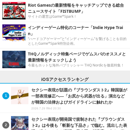
Riot Gamesの最新情報をキャッチアップできる総合
ニュースサイト「FISTBUMP」
サイトの運営はGame*Spark！
インディーゲーム特化のコーナー「Indie Hype Trai
n」
“ハードコアゲーマー”と“インディーゲーム”を繋げることを目的
としたGame*Spark特別企画。
THQノルディック特集ページでゲムスパのオススメと
最新情報をチェックしよう
今最もホットな海外パブリッシャー THQ Nordicを徹底特集！
iOSアクセスランキング
セクシー表現が話題の『ブラウンダスト2』韓国版が
一部表現修正へ―「お尻から武器が出る」演出など
が韓国の法律およびガイドラインに触れたか
2026.7.29 Wed 20:30
セクシー表現が開発国で規制された『ブラウンダス
ト2』は今後も「斬新な下品さ」で臨む。流出した表