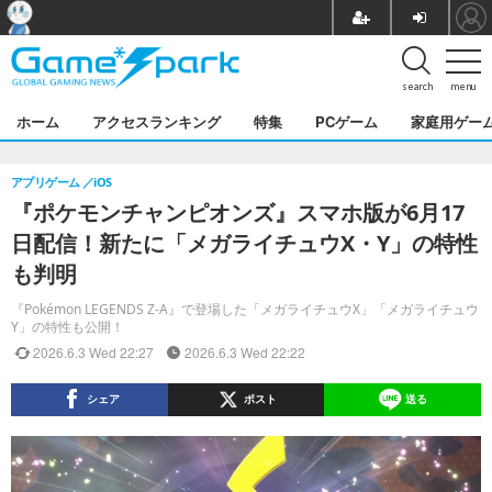
search
menu
ホーム
アクセスランキング
特集
PCゲーム
家庭用ゲー
アプリゲーム
iOS
『ポケモンチャンピオンズ』スマホ版が6月17
日配信！新たに「メガライチュウX・Y」の特性
も判明
『Pokémon LEGENDS Z-A』で登場した「メガライチュウX」「メガライチュウ
Y」の特性も公開！
2026.6.3 Wed 22:27
2026.6.3 Wed 22:22
シェア
ポスト
送る