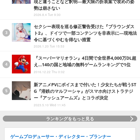
現と違うことなど釈明―最大限の折衷案で攻めの姿
勢は崩さない
2026.8.4 Tue 9:30
セクシー表現を巡る修正警告受けた『ブラウンダス
ト2』、ドイツで一部コンテンツを非表示に―現地法
令に基づくやむを得ない措置
2026.1.20 Tue 15:53
『スーパーマリオラン』4日間で全世界4,000万DL超
え…140の国と地域の無料ゲームランキングで1位
2016.12.22 Thu 0:02
新アニメPVにボイスまで付いた！少女たちが戦うST
G『溶鉄のマルフーシャ』がスマホ向けストラテジ
ー『アッシュアームズ』とコラボ決定
2023.5.10 Wed 11:45
ランキングをもっと見る
ゲームプロデューサー・ディレクター・プランナー