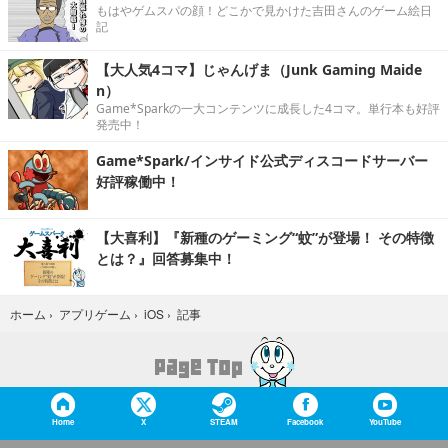
もはやゲムスパの顔！どこかで見かけた吉田さんのゲーム絵日
記
【大人気4コマ】じゃんげま（Junk Gaming Maide
n）
Game*Sparkの一大コンテンツに成長した4コマ。単行本も好評
発売中！
Game*Spark/インサイド公式ディスコードサーバー
好評稼働中！
【大喜利】『新種のゲーミング“蚊”が登場！ その特徴
とは？』回答募集中！
記事
ホーム
›
アプリゲーム
›
iOS
›
Home
X
STEAM
Facebook
YouTube