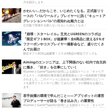
力を紹介します。
かわいい…だからこそ、いじめたくなる。正式版リリ
ースの『パルワールド』プレイヤーに訊く“キュートア
グレッション×パル”の底知れぬ魅力とは
正式版で登場する新たなパルもいじめたくなる！
『崩壊：スターレイル』爻光とUGREENのコラボは
「限定ギフトBOX」が超豪華！全6商品に使える5％オ
フクーポンやコスプレイヤー撮影会など、盛りだくさ
んでお届け
限定ギフトBOXは超豪華！コラボ4商品や限定でグッズも
Aimingのエンジニアは、上下関係のない社内で自主的
に働き、「好き」を仕事にしていく
4GamerとGame*Sparkの合同による就活イベント「キャリア
クエスト」の第4回が東京都立産業貿易センター浜松町館で開催
されました。このイベントに合わせ、自身の就活時のエピソー
ドを若手クリエイターに聞いてみたので、その模様をお届けし
ます。
若手抜擢の環境で学んだこと――アプリボットの運営
プロデューサーが語る「巻き込み力」の重要性
4GamerとGame*Sparkの合同による就活イベント「キャリア