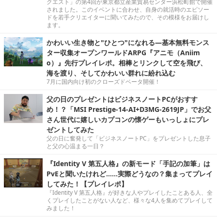
クエスト」の第4回が東京都立産業貿易センター浜松町館で開催
されました。このイベントに合わせ、自身の就活時のエピソー
ドを若手クリエイターに聞いてみたので、その模様をお届けし
ます。
かわいい生き物と"ひとつ"になれる―基本無料モンス
ター収集オープンワールドARPG『アニモ（Aniim
o）』先行プレイレポ。相棒とリンクして空を飛び、
海を渡り、そしてかわいい群れに紛れ込む
7月に国内向け初のクローズドベータ開催！
父の日のプレゼントはビジネスノートPCがおすす
め！？「MSI Prestige-14-AI+D3MG-2619JP」でお父
さん世代に嬉しいカプコンの懐ゲーもいっしょにプレ
ゼントしてみた
父の日に奮発して「ビジネスノートPC」をプレゼントした息子
と父の心温まる一日？
『Identity V 第五人格』の新モード「手記の加筆」は
PvEと聞いたけれど……実際どうなの？集まってプレイ
してみた！【プレイレポ】
『Identity V 第五人格』が好きな人やプレイしたことある人、全
くプレイしたことがない人など、様々な4人を集めてプレイして
みました！