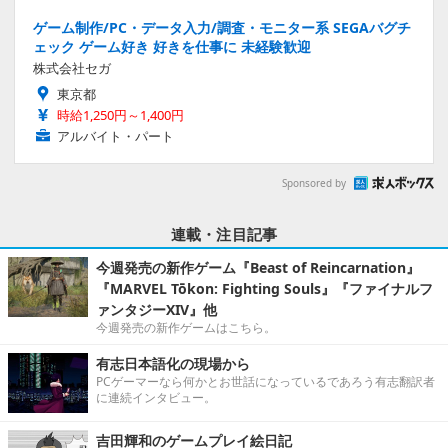
ゲーム制作/PC・データ入力/調査・モニター系 SEGAバグチ
ェック ゲーム好き 好きを仕事に 未経験歓迎
株式会社セガ
東京都
時給1,250円～1,400円
アルバイト・パート
Sponsored by
連載・注目記事
今週発売の新作ゲーム『Beast of Reincarnation』
『MARVEL Tōkon: Fighting Souls』『ファイナルフ
ァンタジーXIV』他
今週発売の新作ゲームはこちら。
有志日本語化の現場から
PCゲーマーなら何かとお世話になっているであろう有志翻訳者
に連続インタビュー。
吉田輝和のゲームプレイ絵日記