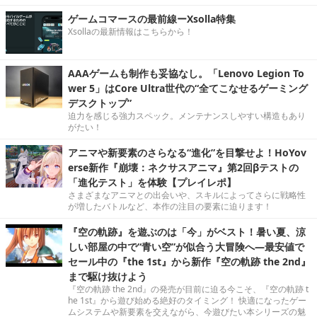
ゲームコマースの最前線ーXsolla特集
Xsollaの最新情報はこちらから！
AAAゲームも制作も妥協なし。「Lenovo Legion To
wer 5」はCore Ultra世代の“全てこなせるゲーミング
デスクトップ”
迫力を感じる強力スペック。メンテナンスしやすい構造もあり
がたい！
アニマや新要素のさらなる“進化”を目撃せよ！HoYov
erse新作『崩壊：ネクサスアニマ』第2回βテストの
「進化テスト」を体験【プレイレポ】
さまざまなアニマとの出会いや、スキルによってさらに戦略性
が増したバトルなど、本作の注目の要素に迫ります！
『空の軌跡』を遊ぶのは「今」がベスト！暑い夏、涼
しい部屋の中で“青い空”が似合う大冒険へ―最安値で
セール中の『the 1st』から新作『空の軌跡 the 2nd』
まで駆け抜けよう
『空の軌跡 the 2nd』の発売が目前に迫る今こそ、『空の軌跡 t
he 1st』から遊び始める絶好のタイミング！ 快適になったゲー
ムシステムや新要素を交えながら、今遊びたい本シリーズの魅