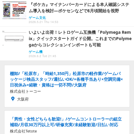
『ポケカ』マイナンバーカードによる本人確認システ
ム導入を検討―ポケセンなどで8月頃開始を視野
ゲーム文化
2026.5.21 Thu 14:53
いよいよ出荷！レトロゲーム互換機「Polymega Rem
ix」クイックスタートガイド公開。これまでのPolyme
gaからコレクションインポートも可能
ゲーム機
2026.6.2 Tue 21:45
棚卸/「松原市」「時給1,350円」松原市の軽作業/ゲームパ
ッケージ検品スタッフ/週払いOK/×各種手当あり×空調完備×
日祝休み×経験・資格は一切不問!/大阪府
株式会社トーコー
大阪府
「男性・女性どちらも歓迎!」/ゲームコントローラーの組立
補助/月収30万円以上可/研修充実/未経験歓迎/日払い対応
株式会社Tetote