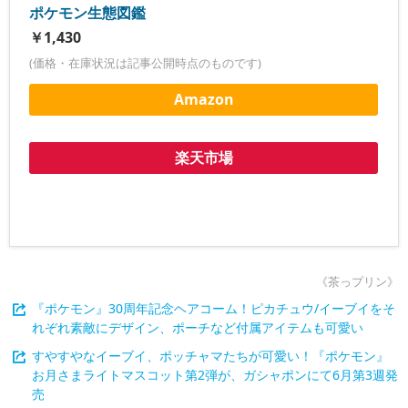
ポケモン生態図鑑
￥1,430
(価格・在庫状況は記事公開時点のものです)
Amazon
楽天市場
《茶っプリン》
『ポケモン』30周年記念ヘアコーム！ピカチュウ/イーブイをそ
れぞれ素敵にデザイン、ポーチなど付属アイテムも可愛い
すやすやなイーブイ、ポッチャマたちが可愛い！『ポケモン』
お月さまライトマスコット第2弾が、ガシャポンにて6月第3週発
売