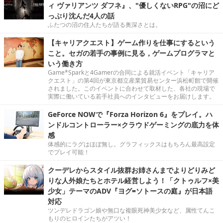
ィ ヴァリアンツ ダフネ』、"優しくないRPG"の沼にど
っぷり沈んだ4人の話
ふたつの沼の住人たちが語る奥深さとは。
【キャリアクエスト】ゲーム作りを仕事にするという
こと。セガの若手の事例に見る，ゲームプログラマと
いう働き方
Game*Sparkと4Gamerの合同による就活イベント「キャリア
クエスト」の第4回が東京都立産業貿易センター浜松町館で開催
されました。このイベントに合わせて取材した、各社の現場で
実際に働いている若手社員へのインタビューをお届けします。
GeForce NOWで『Forza Horizon 6』をプレイ。ハ
ンドルコントローラー×クラウドゲーミングの底力を体
感
体感的にラグはほぼ無し。グラフィックスはもちろん最高設定
でプレイ可能！
クーデレからスタイル抜群お姉さんまでよりどりみど
りな人外娘たちとホテル経営しよう！「クトゥルフ×美
少女」テーマのADV『ヨグ=ソトースの庭』が日本語
対応
ツンデレドラゴン娘や無口な複眼死神美少女など、属性てんこ
もりのヒロインたちがアツい！