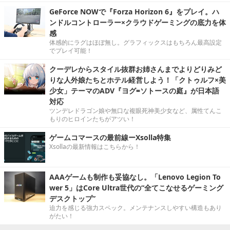
GeForce NOWで『Forza Horizon 6』をプレイ。ハ
ンドルコントローラー×クラウドゲーミングの底力を体
感
体感的にラグはほぼ無し。グラフィックスはもちろん最高設定
でプレイ可能！
クーデレからスタイル抜群お姉さんまでよりどりみど
りな人外娘たちとホテル経営しよう！「クトゥルフ×美
少女」テーマのADV『ヨグ=ソトースの庭』が日本語
対応
ツンデレドラゴン娘や無口な複眼死神美少女など、属性てんこ
もりのヒロインたちがアツい！
ゲームコマースの最前線ーXsolla特集
Xsollaの最新情報はこちらから！
AAAゲームも制作も妥協なし。「Lenovo Legion To
wer 5」はCore Ultra世代の“全てこなせるゲーミング
デスクトップ”
迫力を感じる強力スペック。メンテナンスしやすい構造もあり
がたい！