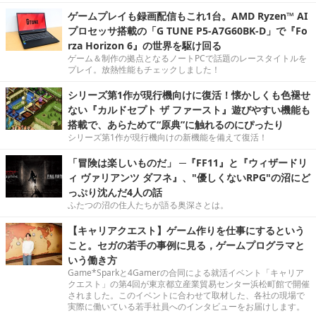
ゲームプレイも録画配信もこれ1台。AMD Ryzen™ AI
プロセッサ搭載の「G TUNE P5-A7G60BK-D」で『Fo
rza Horizon 6』の世界を駆け回る
ゲーム＆制作の拠点となるノートPCで話題のレースタイトルを
プレイ。放熱性能もチェックしました！
シリーズ第1作が現行機向けに復活！懐かしくも色褪せ
ない『カルドセプト ザ ファースト』遊びやすい機能も
搭載で、あらためて“原典”に触れるのにぴったり
シリーズ第1作が現行機向けの新機能を備えて復活！
「冒険は楽しいものだ」 ─『FF11』と『ウィザードリ
ィ ヴァリアンツ ダフネ』、"優しくないRPG"の沼にど
っぷり沈んだ4人の話
ふたつの沼の住人たちが語る奥深さとは。
【キャリアクエスト】ゲーム作りを仕事にするという
こと。セガの若手の事例に見る，ゲームプログラマと
いう働き方
Game*Sparkと4Gamerの合同による就活イベント「キャリア
クエスト」の第4回が東京都立産業貿易センター浜松町館で開催
されました。このイベントに合わせて取材した、各社の現場で
実際に働いている若手社員へのインタビューをお届けします。