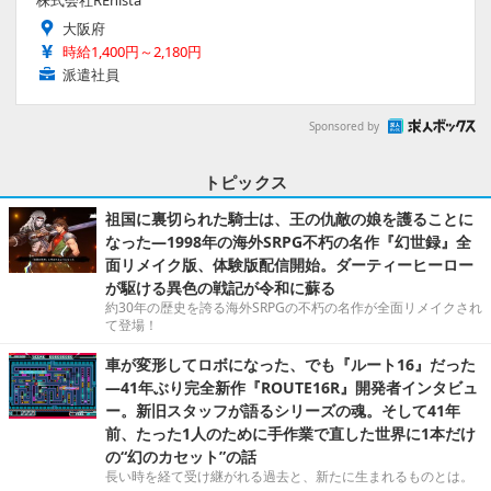
大阪府
時給1,400円～2,180円
派遣社員
Sponsored by
トピックス
祖国に裏切られた騎士は、王の仇敵の娘を護ることに
なった―1998年の海外SRPG不朽の名作『幻世録』全
面リメイク版、体験版配信開始。ダーティーヒーロー
が駆ける異色の戦記が令和に蘇る
約30年の歴史を誇る海外SRPGの不朽の名作が全面リメイクされ
て登場！
車が変形してロボになった、でも『ルート16』だった
―41年ぶり完全新作『ROUTE16R』開発者インタビュ
ー。新旧スタッフが語るシリーズの魂。そして41年
前、たった1人のために手作業で直した世界に1本だけ
の“幻のカセット”の話
長い時を経て受け継がれる過去と、新たに生まれるものとは。