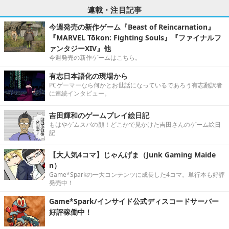
連載・注目記事
今週発売の新作ゲーム『Beast of Reincarnation』
『MARVEL Tōkon: Fighting Souls』『ファイナルフ
ァンタジーXIV』他
今週発売の新作ゲームはこちら。
有志日本語化の現場から
PCゲーマーなら何かとお世話になっているであろう有志翻訳者
に連続インタビュー。
吉田輝和のゲームプレイ絵日記
もはやゲムスパの顔！どこかで見かけた吉田さんのゲーム絵日
記
【大人気4コマ】じゃんげま（Junk Gaming Maide
n）
Game*Sparkの一大コンテンツに成長した4コマ。単行本も好評
発売中！
Game*Spark/インサイド公式ディスコードサーバー
好評稼働中！