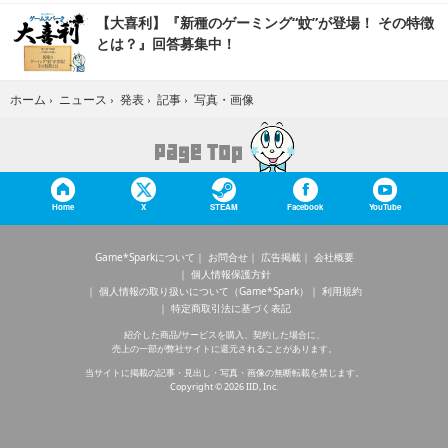
【大喜利】『新種のゲーミング“蚊”が登場！ その特徴
とは？』回答募集中！
写真・画像
ホーム
›
ニュース
›
発表
›
記事
›
Home
X
STEAM
Facebook
YouTube
Game*Sparkについて
お問合せ
広告掲載
会社概要
個人情報保護方針
個人情報の取り扱いについて（Game*Spark）
利用規約
特定商取引法に基づく表記
紹介した商品/サービスを購入、契約した場合に、
売上の一部が弊社サイトに還元されることがあります。
当サイトに掲載の記事・見出し・写真・画像の無断転載を禁じます。
Copyright © 2026 IID, Inc.