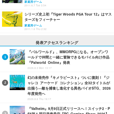
家庭用ゲーム
2011.6.7 Tue 3:54
シリーズ史上初『Tiger Woods PGA Tour 12』はマス
ターズをフィーチャー
家庭用ゲーム
2011.1.6 Thu 2:32
発表アクセスランキング
『パルワールド』、MMORPGになる。オープンワ
ールドで仲間と一緒に冒険できるモバイル向け作品
『Palworld Online』発表
2026.8.3 Mon 13:17
幻の未発売作『キメラビースト』ついに復刻！『ジ
ャレコ アーケード コレクション』全32タイトルが
出揃う―敵を捕食し進化する異色バイオSTG、2026
年度発売へ
2026.8.6 Thu 19:17
『Valheim』9月9日正式リリースへ！スイッチ2・P
S5版も同日発売予定【PC Gaming Show 2026】