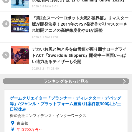
2026.6.8 Mon 6:01
『第2次スーパーロボット大戦Z 破界篇』リマスター
版が開発決定！2011年のPSP発売作がリマスターさ
れ戦闘アニメの高解像度化やUIが調整
2026.8.1 Sat 21:32
デカいお尻と胸と斧を白雪姫が振り回すローグライ
トACT『Swords & Slippers』開発中―画面いっぱ
い迫力あるティザーも公開
2025.3.21 Fri 23:40
ランキングをもっと見る
ゲームクリエイター「プランナー・ディレクター・デバッグ
等」/ジャンル・プラットフォーム豊富/月案件数300以上/土
日祝休み
株式会社コンフィデンス・インターワークス
東京都
年収700万円～