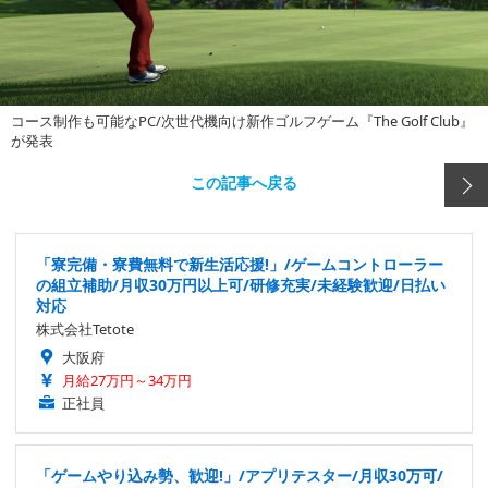
コース制作も可能なPC/次世代機向け新作ゴルフゲーム『The Golf Club』
が発表
この記事へ戻る
「寮完備・寮費無料で新生活応援!」/ゲームコントローラー
の組立補助/月収30万円以上可/研修充実/未経験歓迎/日払い
対応
株式会社Tetote
大阪府
月給27万円～34万円
正社員
「ゲームやり込み勢、歓迎!」/アプリテスター/月収30万可/