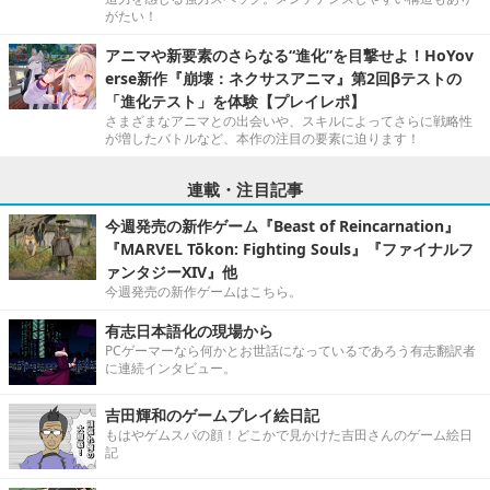
がたい！
アニマや新要素のさらなる“進化”を目撃せよ！HoYov
erse新作『崩壊：ネクサスアニマ』第2回βテストの
「進化テスト」を体験【プレイレポ】
さまざまなアニマとの出会いや、スキルによってさらに戦略性
が増したバトルなど、本作の注目の要素に迫ります！
連載・注目記事
今週発売の新作ゲーム『Beast of Reincarnation』
『MARVEL Tōkon: Fighting Souls』『ファイナルフ
ァンタジーXIV』他
今週発売の新作ゲームはこちら。
有志日本語化の現場から
PCゲーマーなら何かとお世話になっているであろう有志翻訳者
に連続インタビュー。
吉田輝和のゲームプレイ絵日記
もはやゲムスパの顔！どこかで見かけた吉田さんのゲーム絵日
記