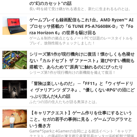
の“幻のカセット”の話
長い時を経て受け継がれる過去と、新たに生まれるものとは。
ゲームプレイも録画配信もこれ1台。AMD Ryzen™ AI
プロセッサ搭載の「G TUNE P5-A7G60BK-D」で『Fo
rza Horizon 6』の世界を駆け回る
ゲーム＆制作の拠点となるノートPCで話題のレースタイトルを
プレイ。放熱性能もチェックしました！
シリーズ第1作が現行機向けに復活！懐かしくも色褪せ
ない『カルドセプト ザ ファースト』遊びやすい機能も
搭載で、あらためて“原典”に触れるのにぴったり
シリーズ第1作が現行機向けの新機能を備えて復活！
「冒険は楽しいものだ」 ─『FF11』と『ウィザードリ
ィ ヴァリアンツ ダフネ』、"優しくないRPG"の沼にど
っぷり沈んだ4人の話
ふたつの沼の住人たちが語る奥深さとは。
【キャリアクエスト】ゲーム作りを仕事にするという
こと。セガの若手の事例に見る，ゲームプログラマと
いう働き方
Game*Sparkと4Gamerの合同による就活イベント「キャリア
クエスト」の第4回が東京都立産業貿易センター浜松町館で開催