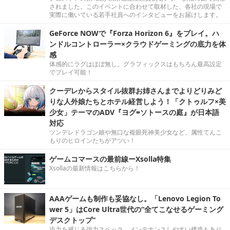
されました。このイベントに合わせて取材した、各社の現場で
実際に働いている若手社員へのインタビューをお届けします。
GeForce NOWで『Forza Horizon 6』をプレイ。ハ
ンドルコントローラー×クラウドゲーミングの底力を体
感
体感的にラグはほぼ無し。グラフィックスはもちろん最高設定
でプレイ可能！
クーデレからスタイル抜群お姉さんまでよりどりみど
りな人外娘たちとホテル経営しよう！「クトゥルフ×美
少女」テーマのADV『ヨグ=ソトースの庭』が日本語
対応
ツンデレドラゴン娘や無口な複眼死神美少女など、属性てんこ
もりのヒロインたちがアツい！
ゲームコマースの最前線ーXsolla特集
Xsollaの最新情報はこちらから！
AAAゲームも制作も妥協なし。「Lenovo Legion To
wer 5」はCore Ultra世代の“全てこなせるゲーミング
デスクトップ”
迫力を感じる強力スペック。メンテナンスしやすい構造もあり