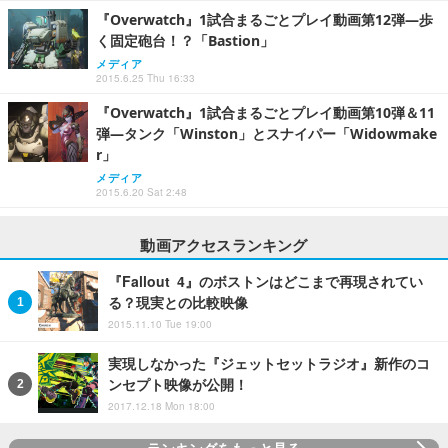
『Overwatch』1試合まるごとプレイ動画第12弾―歩
く固定砲台！？「Bastion」
メディア
2015.6.25 Thu 16:33
『Overwatch』1試合まるごとプレイ動画第10弾＆11
弾―タンク「Winston」とスナイパー「Widowmake
r」
メディア
2015.6.20 Sat 2:48
動画アクセスランキング
『Fallout 4』のボストンはどこまで再現されてい
る？現実との比較映像
2015.11.10 Tue 19:00
実現しなかった『ジェットセットラジオ』新作のコ
ンセプト映像が公開！
2017.12.18 Mon 18:00