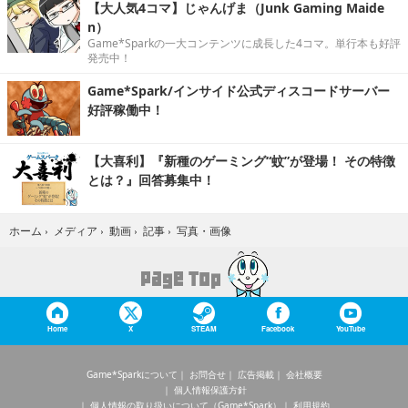
【大人気4コマ】じゃんげま（Junk Gaming Maide
n）
Game*Sparkの一大コンテンツに成長した4コマ。単行本も好評
発売中！
Game*Spark/インサイド公式ディスコードサーバー
好評稼働中！
【大喜利】『新種のゲーミング“蚊”が登場！ その特徴
とは？』回答募集中！
写真・画像
ホーム
›
メディア
›
動画
›
記事
›
Home
X
STEAM
Facebook
YouTube
Game*Sparkについて
お問合せ
広告掲載
会社概要
個人情報保護方針
個人情報の取り扱いについて（Game*Spark）
利用規約