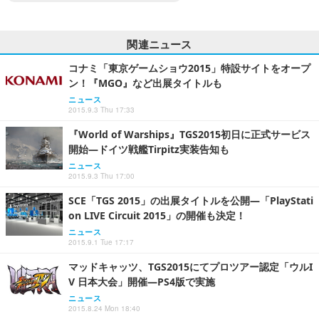
関連ニュース
コナミ「東京ゲームショウ2015」特設サイトをオープ
ン！『MGO』など出展タイトルも
ニュース
2015.9.3 Thu 17:33
『World of Warships』TGS2015初日に正式サービス
開始―ドイツ戦艦Tirpitz実装告知も
ニュース
2015.9.3 Thu 17:00
SCE「TGS 2015」の出展タイトルを公開―「PlayStati
on LIVE Circuit 2015」の開催も決定！
ニュース
2015.9.1 Tue 17:17
マッドキャッツ、TGS2015にてプロツアー認定「ウルI
V 日本大会」開催―PS4版で実施
ニュース
2015.8.24 Mon 18:40