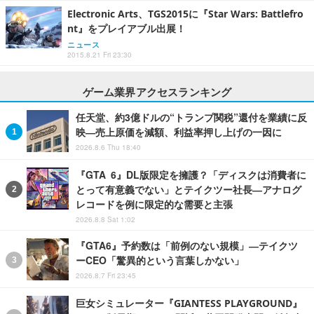
Electronic Arts、TGS2015に『Star Wars: Battlefro
nt』をプレイアブル出展！
ニュース
2015.8.21 Fri 23:30
ゲーム業界アクセスランキング
任天堂、約3億ドルの“トランプ関税”還付を業績に反
映―売上原価を減額、利益率押し上げの一因に
2026.8.6 Thu 18:40
『GTA 6』DL版限定を擁護？「ディスクは消費者に
とって有意義でない」とテイクツー社長―アナログ
レコードを例に限定的な需要と主張
2026.8.8 Sat 1:02
『GTA6』予約数は「前例のない規模」―テイクツ
ーCEO「驚異的という言葉しかない」
2026.8.7 Fri 23:45
巨女シミュレーター『GIANTESS PLAYGROUND』