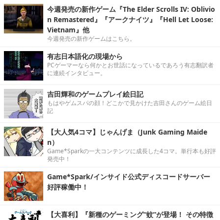
今週発売の新作ゲーム『The Elder Scrolls IV: Oblivio
n Remastered』『アークナイツ』『Hell Let Loose:
Vietnam』他
今週発売の新作ゲームはこちら。
有志日本語化の現場から
PCゲーマーなら何かとお世話になっているであろう有志翻訳者
に連続インタビュー。
吉田輝和のゲームプレイ絵日記
もはやゲムスパの顔！どこかで見かけた吉田さんのゲーム絵日
記
【大人気4コマ】じゃんげま（Junk Gaming Maide
n）
Game*Sparkの一大コンテンツに成長した4コマ。単行本も好評
発売中！
Game*Spark/インサイド公式ディスコードサーバー
好評稼働中！
【大喜利】『新種のゲーミング“蚊”が登場！ その特徴