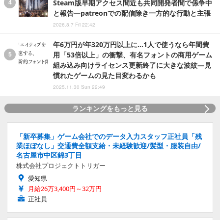
Steam版早期アクセス間近も共同開発者間で係争中
と報告―patreonでの配信除き一方的な行動と主張
2026.8.7 Fri 22:42
年6万円が年320万円以上に…1人で使うなら年間費
用「53倍以上」の衝撃、有名フォントの商用ゲーム
組み込み向けライセンス更新終了に大きな波紋―見
慣れたゲームの見た目変わるかも
2025.11.30 Sun 22:49
ランキングをもっと見る
「新卒募集」ゲーム会社でのデータ入力スタッフ正社員「残
業ほぼなし」交通費全額支給・未経験歓迎/髪型・服装自由/
名古屋市中区錦3丁目
株式会社プロジェクトトリガー
愛知県
月給26万3,400円～32万円
正社員