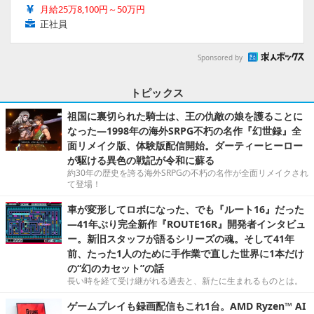
月給25万8,100円～50万円
正社員
Sponsored by
トピックス
祖国に裏切られた騎士は、王の仇敵の娘を護ることに
なった―1998年の海外SRPG不朽の名作『幻世録』全
面リメイク版、体験版配信開始。ダーティーヒーロー
が駆ける異色の戦記が令和に蘇る
約30年の歴史を誇る海外SRPGの不朽の名作が全面リメイクされ
て登場！
車が変形してロボになった、でも『ルート16』だった
―41年ぶり完全新作『ROUTE16R』開発者インタビュ
ー。新旧スタッフが語るシリーズの魂。そして41年
前、たった1人のために手作業で直した世界に1本だけ
の“幻のカセット”の話
長い時を経て受け継がれる過去と、新たに生まれるものとは。
ゲームプレイも録画配信もこれ1台。AMD Ryzen™ AI