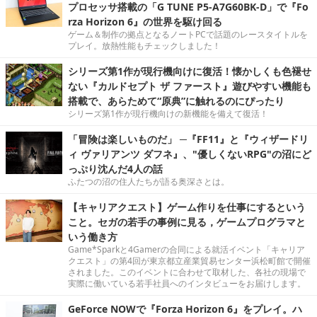
プロセッサ搭載の「G TUNE P5-A7G60BK-D」で『Fo
rza Horizon 6』の世界を駆け回る
ゲーム＆制作の拠点となるノートPCで話題のレースタイトルを
プレイ。放熱性能もチェックしました！
シリーズ第1作が現行機向けに復活！懐かしくも色褪せ
ない『カルドセプト ザ ファースト』遊びやすい機能も
搭載で、あらためて“原典”に触れるのにぴったり
シリーズ第1作が現行機向けの新機能を備えて復活！
「冒険は楽しいものだ」 ─『FF11』と『ウィザードリ
ィ ヴァリアンツ ダフネ』、"優しくないRPG"の沼にど
っぷり沈んだ4人の話
ふたつの沼の住人たちが語る奥深さとは。
【キャリアクエスト】ゲーム作りを仕事にするという
こと。セガの若手の事例に見る，ゲームプログラマと
いう働き方
Game*Sparkと4Gamerの合同による就活イベント「キャリア
クエスト」の第4回が東京都立産業貿易センター浜松町館で開催
されました。このイベントに合わせて取材した、各社の現場で
実際に働いている若手社員へのインタビューをお届けします。
GeForce NOWで『Forza Horizon 6』をプレイ。ハ