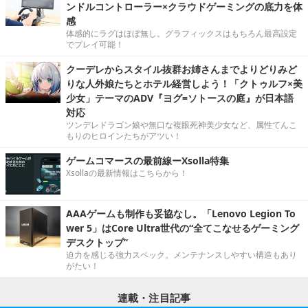
ンドルコントローラー×クラウドゲーミングの底力を体
感
体感的にラグはほぼ無し。グラフィックスはもちろん最高設定
でプレイ可能！
クーデレからスタイル抜群お姉さんまでよりどりみど
りな人外娘たちとホテル経営しよう！「クトゥルフ×美
少女」テーマのADV『ヨグ=ソトースの庭』が日本語
対応
ツンデレドラゴン娘や無口な複眼死神美少女など、属性てんこ
もりのヒロインたちがアツい！
ゲームコマースの最前線ーXsolla特集
Xsollaの最新情報はこちらから！
AAAゲームも制作も妥協なし。「Lenovo Legion To
wer 5」はCore Ultra世代の“全てこなせるゲーミング
デスクトップ”
迫力を感じる強力スペック。メンテナンスしやすい構造もあり
がたい！
連載・注目記事