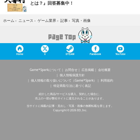
とは？』回答募集中！
写真・画像
ホーム
›
ニュース
›
ゲーム業界
›
記事
›
Home
X
STEAM
Facebook
YouTube
Game*Sparkについて
お問合せ
広告掲載
会社概要
個人情報保護方針
個人情報の取り扱いについて（Game*Spark）
利用規約
特定商取引法に基づく表記
紹介した商品/サービスを購入、契約した場合に、
売上の一部が弊社サイトに還元されることがあります。
当サイトに掲載の記事・見出し・写真・画像の無断転載を禁じます。
Copyright © 2026 IID, Inc.