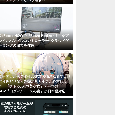
GeForce NOWで『Forza Horizon 6』をプ
レイ。ハンドルコントローラー×クラウドゲ
ーミングの底力を体感
クーデレからスタイル抜群お姉さんまでより
どりみどりな人外娘たちとホテル経営しよ
う！「クトゥルフ×美少女」テーマの
ADV『ヨグ=ソトースの庭』が日本語対応