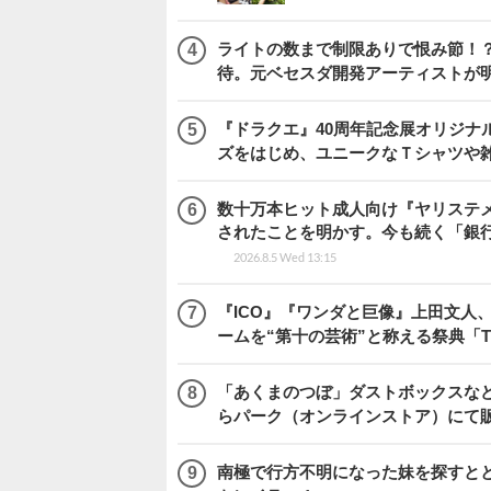
ライトの数まで制限ありで恨み節！？『
待。元ベセスダ開発アーティストが
『ドラクエ』40周年記念展オリジナ
ズをはじめ、ユニークなＴシャツや
数十万本ヒット成人向け『ヤリステメ
されたことを明かす。今も続く「銀行
2026.8.5 Wed 13:15
『ICO』『ワンダと巨像』上田文人
ームを“第十の芸術”と称える祭典「The 
「あくまのつぼ」ダストボックスなど
らパーク（オンラインストア）にて
南極で行方不明になった妹を探すととも