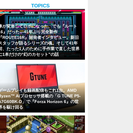
TOPICS
車が変形してロボになった、でも『ルート
16』だった―41年ぶり完全新作
『ROUTE16R』開発者インタビュー。新旧
スタッフが語るシリーズの魂。そして41年
前、たった1人のために手作業で直した世界
に1本だけの“幻のカセット”の話
ゲームプレイも録画配信もこれ1台。AMD
Ryzen™ AIプロセッサ搭載の「G TUNE P5-
A7G60BK-D」で『Forza Horizon 6』の世
界を駆け回る