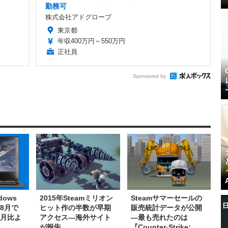
勤務可
株式会社アドグローブ
東京都
年収400万円～550万円
正社員
Sponsored by
dows
2015年Steamミリオン
Steamサマーセールの
8月で
ヒット作の半数が早期
販売統計データが公開
先月比よ
アクセス―海外サイト
―最も売れたのは
が報告
『Counter-Strike: