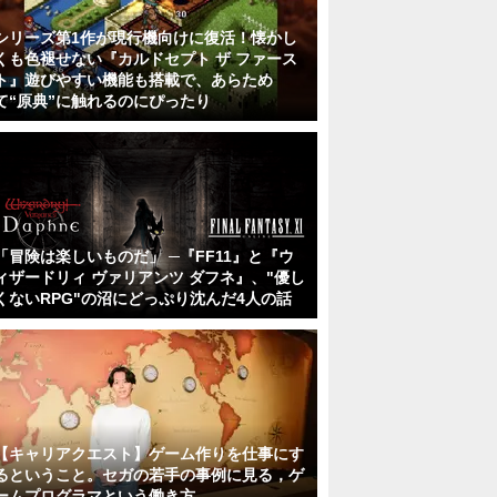
シリーズ第1作が現行機向けに復活！懐かし
くも色褪せない『カルドセプト ザ ファース
ト』遊びやすい機能も搭載で、あらため
て“原典”に触れるのにぴったり
「冒険は楽しいものだ」 ─『FF11』と『ウ
ィザードリィ ヴァリアンツ ダフネ』、"優し
くないRPG"の沼にどっぷり沈んだ4人の話
【キャリアクエスト】ゲーム作りを仕事にす
るということ。セガの若手の事例に見る，ゲ
ームプログラマという働き方