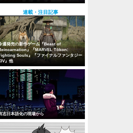
連載・注目記事
今週発売の新作ゲーム『Beast of
Reincarnation』『MARVEL Tōkon:
Fighting Souls』『ファイナルファンタジー
XIV』他
有志日本語化の現場から