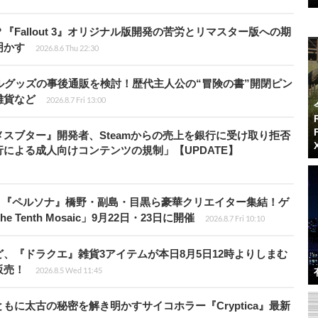
Fallout 3』オリジナル版開発の苦労とリマスター版への期
明かす
2026.8.6 Thu 22:30
ルグッズの事後通販を検討！歴代主人公の“冒険の書”開閉ピン
雑貨など
2026.8.7 Fri 13:00
スブター』開発者、Steamからの売上を銀行に受け取り拒否
による成人向けコンテンツの規制」【UPDATE】
、『ペルソナ』橋野・副島・目黒ら豪華クリエイター集結！ゲ
Tenth Mosaic」9月22日・23日に開催
2026.8.7 Fri 10:10
、『ドラクエ』雑貨3アイテムが本日8月5日12時よりしまむ
販売！
2026.8.5 Wed 11:45
に太古の秘密を解き明かすサイコホラー『Cryptica』最新