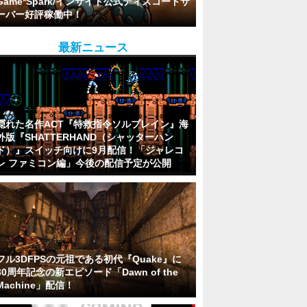
Game*Spark/インサイド公式ディスコードサ
ーバー好評稼働中！
最新ニュース
隠れた名作ACT『特救指令ソルブレイン』海
外版『SHATTERHAND（シャッターハン
ド）』スイッチ向けに9月配信！「ジャレコ
レ ファミコン編」今後の配信予定が公開
フル3DFPSの元祖である初代『Quake』に
30周年記念の新エピソード「Dawn of the
Machine」配信！