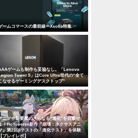
ゲームコマースの最前線ーXsolla特集
AAAゲームも制作も妥協なし。「Lenovo
Legion Tower 5」はCore Ultra世代の“全て
こなせるゲーミングデスクトップ”
アニマや新要素のさらなる“進化”を目撃せ
よ！HoYoverse新作『崩壊：ネクサスアニ
マ』第2回βテストの「進化テスト」を体験
【プレイレポ】