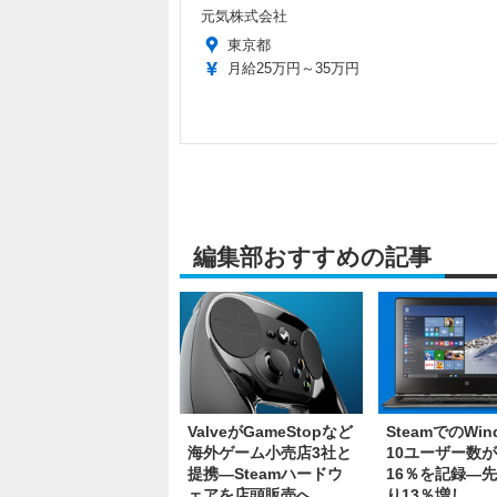
元気株式会社
東京都
月給25万円～35万円
編集部おすすめの記事
ValveがGameStopなど
SteamでのWin
海外ゲーム小売店3社と
10ユーザー数が
提携―Steamハードウ
16％を記録―
ェアを店頭販売へ
り13％増し