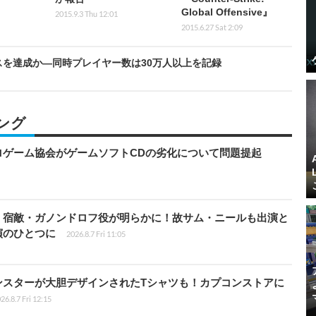
Global Offensive』
2015.9.3 Thu 12:01
2015.6.27 Sat 2:09
ールスを達成か―同時プレイヤー数は30万人以上を記録
ング
ロゲーム協会がゲームソフトCDの劣化について問題提起
」宿敵・ガノンドロフ役が明らかに！故サム・ニールも出演と
演のひとつに
2026.8.7 Fri 11:05
ンスターが大胆デザインされたTシャツも！カプコンストアに
26.8.7 Fri 12:15