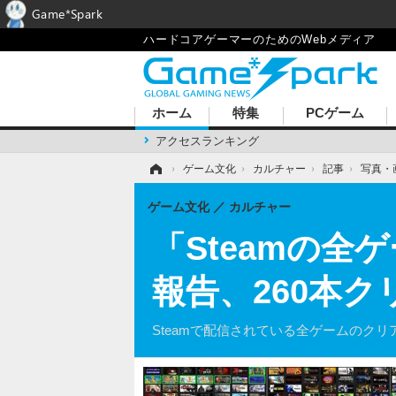
Game*Spark
ハードコアゲーマーのためのWebメディア
ホーム
特集
PCゲーム
アクセスランキング
ホーム
›
ゲーム文化
›
カルチャー
›
記事
›
写真・
ゲーム文化
カルチャー
「Steamの
報告、260本ク
Steamで配信されている全ゲームのク