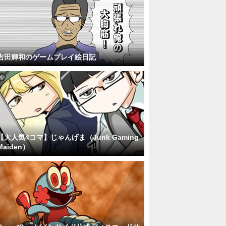
吉田輝和のゲームプレイ絵日記
【大人気4コマ】じゃんげま（Junk Gaming
Maiden）