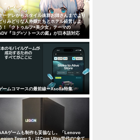
クーデレからスタイル抜群お姉さんまでより
どりみどりな人外娘たちとホテル経営しよ
う！「クトゥルフ×美少女」テーマの
ADV『ヨグ=ソトースの庭』が日本語対応
ゲームコマースの最前線ーXsolla特集
AAAゲームも制作も妥協なし。「Lenovo
Legion Tower 5」はCore Ultra世代の“全て