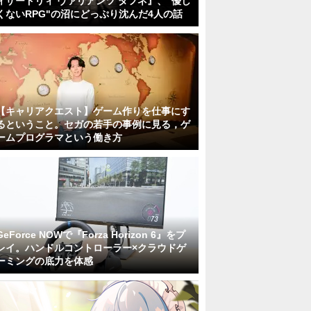
ィザードリィ ヴァリアンツ ダフネ』、"優し
くないRPG"の沼にどっぷり沈んだ4人の話
【キャリアクエスト】ゲーム作りを仕事にす
るということ。セガの若手の事例に見る，ゲ
ームプログラマという働き方
GeForce NOWで『Forza Horizon 6』をプ
レイ。ハンドルコントローラー×クラウドゲ
ーミングの底力を体感