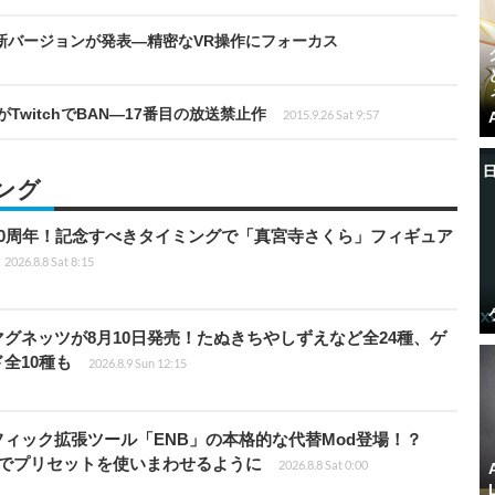
VR向け新バージョンが発表―精密なVR操作にフォーカス
』がTwitchでBAN―17番目の放送禁止作
2015.9.26 Sat 9:57
ング
0周年！記念すべきタイミングで「真宮寺さくら」フィギュア
2026.8.8 Sat 8:15
グネッツが8月10日発売！たぬきちやしずえなど全24種、ゲ
全10種も
2026.8.9 Sun 12:15
ィック拡張ツール「ENB」の本格的な代替Mod登場！？
ders」でプリセットを使いまわせるように
2026.8.8 Sat 0:00