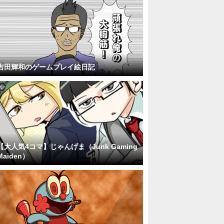
吉田輝和のゲームプレイ絵日記
【大人気4コマ】じゃんげま（Junk Gaming
Maiden）