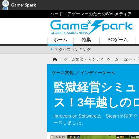
Game*Spark
ハードコアゲーマーのためのWebメディア
ホーム
特集
PCゲーム
アクセスランキング
ホーム
›
ゲーム文化
›
インディーゲーム
›
記事
›
ゲーム文化
インディーゲーム
監獄経営シミュ『P
ス！3年越しの
Introversion Softwareは、St
ースしました。