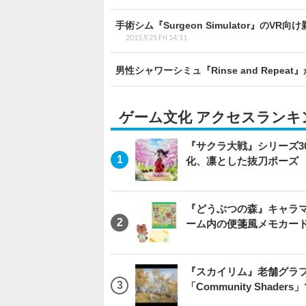
手術シム『Surgeon Simulator』の
2015.9.25 Fri 14:11
男性シャワーシミュ『Rinse and Repeat
ゲーム文化 アクセスランキ
『サクラ大戦』シリーズ3
化、凛とした抜刀ポーズ
『どうぶつの森』キャラマ
ーム内の便箋風メモカード
『スカイリム』老舗グラフ
「Community Sha