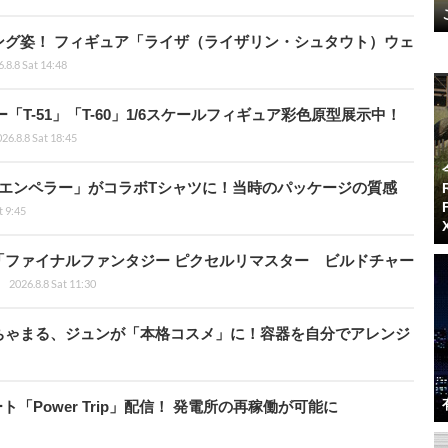
ング姿！ フィギュア「ライザ（ライザリン・シュタウト）ウェ
.8.8 Sat 14:48
ー「T-51」「T-60」1/6スケールフィギュア彩色原型展示中！
26.8.8 Sat 18:45
エンペラー」がコラボTシャツに！当時のパッケージの質感
t 9:45
「ファイナルファンタジー ピクセルリマスター ビルドチャー
2026.8.8 Sat 11:30
ちゃまる、ジュンが「本格コスメ」に！容器を自分でアレンジ
ート「Power Trip」配信！ 発電所の再稼働が可能に