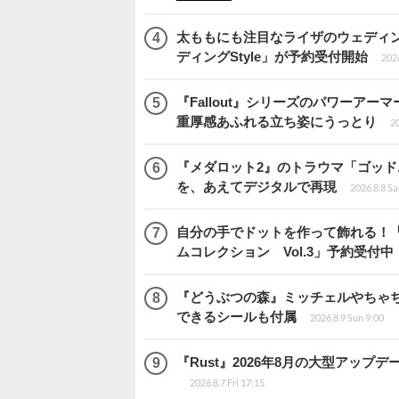
太ももにも注目なライザのウェディ
ディングStyle」が予約受付開始
2026
『Fallout』シリーズのパワーアーマ
重厚感あふれる立ち姿にうっとり
20
『メダロット2』のトラウマ「ゴッド
を、あえてデジタルで再現
2026.8.8 Sa
自分の手でドットを作って飾れる！
ムコレクション Vol.3」予約受付中
『どうぶつの森』ミッチェルやちゃ
できるシールも付属
2026.8.9 Sun 9:00
『Rust』2026年8月の大型アップデ
2026.8.7 Fri 17:15