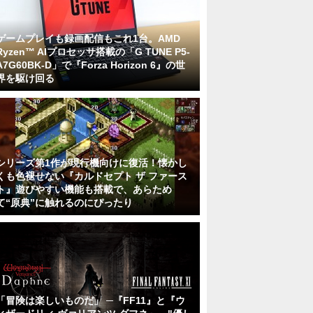
ゲームプレイも録画配信もこれ1台。AMD
Ryzen™ AIプロセッサ搭載の「G TUNE P5-
A7G60BK-D」で『Forza Horizon 6』の世
界を駆け回る
シリーズ第1作が現行機向けに復活！懐かし
くも色褪せない『カルドセプト ザ ファース
ト』遊びやすい機能も搭載で、あらため
て“原典”に触れるのにぴったり
「冒険は楽しいものだ」 ─『FF11』と『ウ