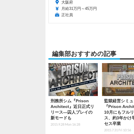
大阪府
月給31万円～45万円
正社員
編集部おすすめの記事
刑務所シム『Prison
監獄経営シミュ
Architect』近日正式リ
『Prison Archi
リース―囚人プレイの
10月にもフル
新モードも
ス、約3年かけ
セス卒業
2015.9.28 Mon 16:28
2015.7.31 Fri 10:56