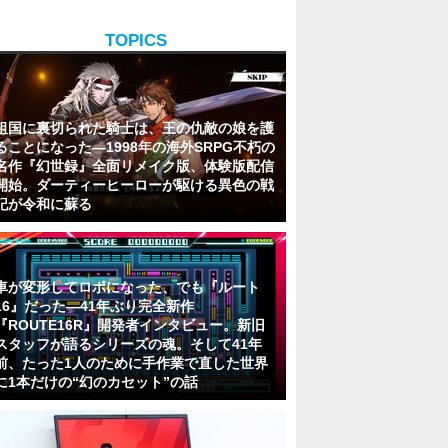
TOPICS
祖国に裏切られた騎士は、王の仇敵の娘を護
ることになった―1998年の海外SRPG不朽の
名作『幻世録』全面リメイク版、体験版配信
開始。ダーティーヒーローが駆ける異色の戦
記が令和に蘇る
車が変形してロボになった、でも『ルート
16』だった―41年ぶり完全新作
『ROUTE16R』開発者インタビュー。新旧
スタッフが語るシリーズの魂。そして41年
前、たった1人のために手作業で直した世界
に1本だけの“幻のカセット”の話