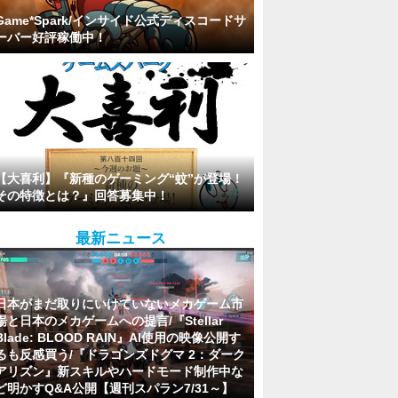
Game*Spark/インサイド公式ディスコードサ
ーバー好評稼働中！
【大喜利】『新種のゲーミング“蚊”が登場！
その特徴とは？』回答募集中！
最新ニュース
日本がまだ取りにいけていないメカゲーム市
場と日本のメカゲームへの提言/『Stellar
Blade: BLOOD RAIN』AI使用の映像公開す
るも反感買う/『ドラゴンズドグマ 2：ダーク
アリズン』新スキルやハードモード制作中な
ど明かすQ&A公開【週刊スパラン7/31～】