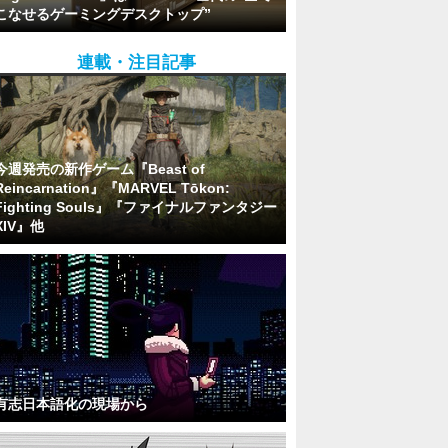
こなせるゲーミングデスクトップ”
連載・注目記事
今週発売の新作ゲーム『Beast of
Reincarnation』『MARVEL Tōkon:
Fighting Souls』『ファイナルファンタジー
XIV』他
有志日本語化の現場から