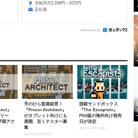
月給25万2,100円～32万円
正社員
Sponsored by
手のひら監獄経営！
脱獄サンドボックス
tect』
『Prison Architect』
『The Escapists』
リリー
がタブレット向けにも
PS4版の海外向け発売
早期アク
展開、近くテスター募
日が決定
集
2015.5.1 Fri 13:36
2015.2.13 Fri 10:16