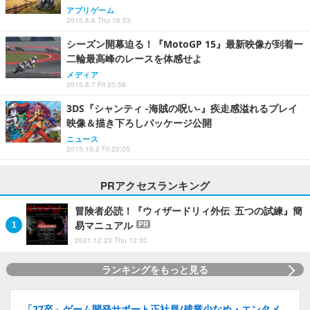
アプリゲーム
2015.8.6 Thu 16:53
シーズン開幕迫る！『MotoGP 15』最新映像が到着ー
二輪最高峰のレースを体感せよ
メディア
2015.8.7 Fri 20:58
3DS『シャンティ -海賊の呪い-』疾走感溢れるプレイ
映像＆描き下ろしパッケージ公開
ニュース
2015.10.2 Fri 20:05
PRアクセスランキング
冒険者必読！『ウィザードリィ外伝 五つの試練』簡
易マニュアル
PR
2021.12.23 Thu 12:30
ランキングをもっと見る
「27卒」ゲーム開発サポート正社員/残業少なめ・エンタメ