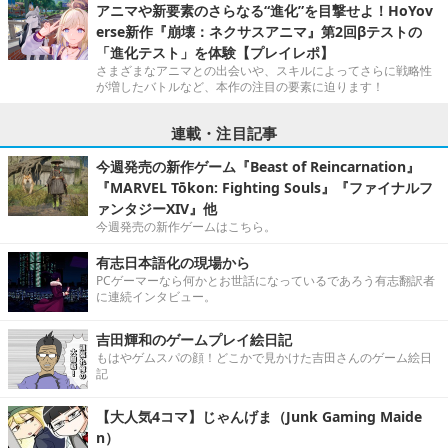
アニマや新要素のさらなる“進化”を目撃せよ！HoYov
erse新作『崩壊：ネクサスアニマ』第2回βテストの
「進化テスト」を体験【プレイレポ】
さまざまなアニマとの出会いや、スキルによってさらに戦略性
が増したバトルなど、本作の注目の要素に迫ります！
連載・注目記事
今週発売の新作ゲーム『Beast of Reincarnation』
『MARVEL Tōkon: Fighting Souls』『ファイナルフ
ァンタジーXIV』他
今週発売の新作ゲームはこちら。
有志日本語化の現場から
PCゲーマーなら何かとお世話になっているであろう有志翻訳者
に連続インタビュー。
吉田輝和のゲームプレイ絵日記
もはやゲムスパの顔！どこかで見かけた吉田さんのゲーム絵日
記
【大人気4コマ】じゃんげま（Junk Gaming Maide
n）