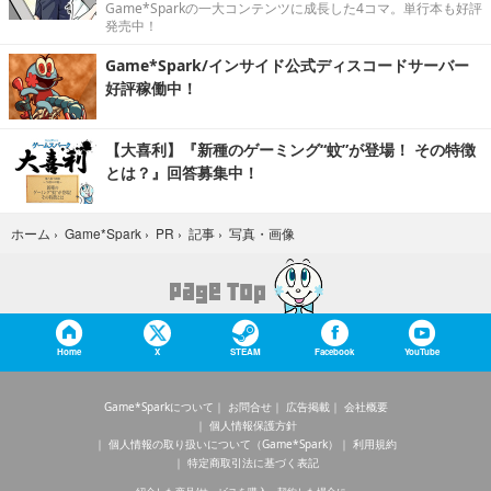
Game*Sparkの一大コンテンツに成長した4コマ。単行本も好評
発売中！
Game*Spark/インサイド公式ディスコードサーバー
好評稼働中！
【大喜利】『新種のゲーミング“蚊”が登場！ その特徴
とは？』回答募集中！
写真・画像
ホーム
›
Game*Spark
›
PR
›
記事
›
Home
X
STEAM
Facebook
YouTube
Game*Sparkについて
お問合せ
広告掲載
会社概要
個人情報保護方針
個人情報の取り扱いについて（Game*Spark）
利用規約
特定商取引法に基づく表記