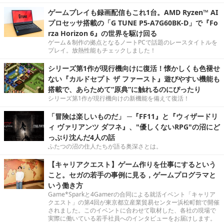
ゲームプレイも録画配信もこれ1台。AMD Ryzen™ AI
プロセッサ搭載の「G TUNE P5-A7G60BK-D」で『Fo
rza Horizon 6』の世界を駆け回る
ゲーム＆制作の拠点となるノートPCで話題のレースタイトルを
プレイ。放熱性能もチェックしました！
シリーズ第1作が現行機向けに復活！懐かしくも色褪せ
ない『カルドセプト ザ ファースト』遊びやすい機能も
搭載で、あらためて“原典”に触れるのにぴったり
シリーズ第1作が現行機向けの新機能を備えて復活！
「冒険は楽しいものだ」 ─『FF11』と『ウィザードリ
ィ ヴァリアンツ ダフネ』、"優しくないRPG"の沼にど
っぷり沈んだ4人の話
ふたつの沼の住人たちが語る奥深さとは。
【キャリアクエスト】ゲーム作りを仕事にするという
こと。セガの若手の事例に見る，ゲームプログラマと
いう働き方
Game*Sparkと4Gamerの合同による就活イベント「キャリア
クエスト」の第4回が東京都立産業貿易センター浜松町館で開催
されました。このイベントに合わせて取材した、各社の現場で
実際に働いている若手社員へのインタビューをお届けします。