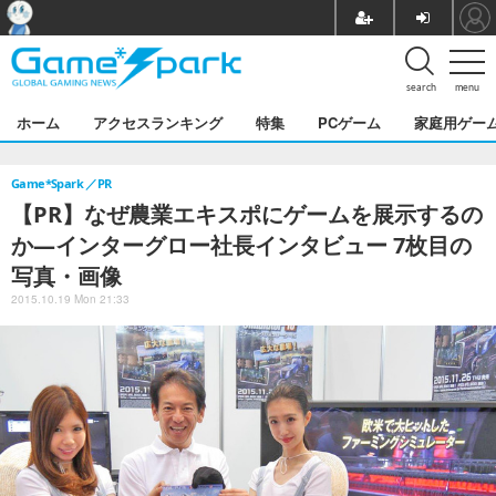
search
menu
ホーム
アクセスランキング
特集
PCゲーム
家庭用ゲー
Game*Spark
PR
【PR】なぜ農業エキスポにゲームを展示するの
か―インターグロー社長インタビュー 7枚目の
写真・画像
2015.10.19 Mon 21:33