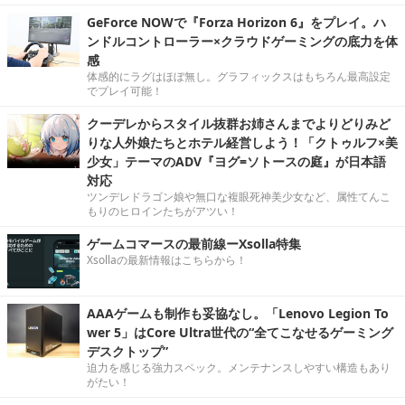
GeForce NOWで『Forza Horizon 6』をプレイ。ハ
ンドルコントローラー×クラウドゲーミングの底力を体
感
体感的にラグはほぼ無し。グラフィックスはもちろん最高設定
でプレイ可能！
クーデレからスタイル抜群お姉さんまでよりどりみど
りな人外娘たちとホテル経営しよう！「クトゥルフ×美
少女」テーマのADV『ヨグ=ソトースの庭』が日本語
対応
ツンデレドラゴン娘や無口な複眼死神美少女など、属性てんこ
もりのヒロインたちがアツい！
ゲームコマースの最前線ーXsolla特集
Xsollaの最新情報はこちらから！
AAAゲームも制作も妥協なし。「Lenovo Legion To
wer 5」はCore Ultra世代の“全てこなせるゲーミング
デスクトップ”
迫力を感じる強力スペック。メンテナンスしやすい構造もあり
がたい！