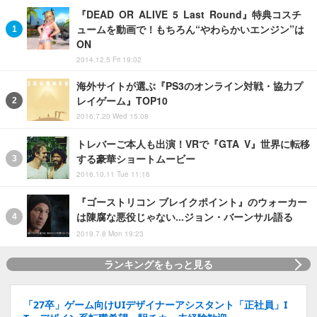
『DEAD OR ALIVE 5 Last Round』特典コスチ
ュームを動画で！もちろん“やわらかいエンジン”は
ON
2014.12.5 Fri 19:02
海外サイトが選ぶ『PS3のオンライン対戦・協力プ
レイゲーム』TOP10
2016.7.20 Wed 15:08
トレバーご本人も出演！VRで『GTA V』世界に転移
する豪華ショートムービー
2016.10.11 Tue 11:16
『ゴーストリコン ブレイクポイント』のウォーカー
は陳腐な悪役じゃない…ジョン・バーンサル語る
2019.7.8 Mon 19:23
ランキングをもっと見る
「27卒」ゲーム向けUIデザイナーアシスタント「正社員」I