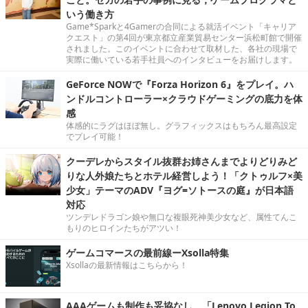
いう働き方
Game*Sparkと4Gamerの合同による就活イベント「キャリア
クエスト」の第4回が東京都立産業貿易センター浜松町館で開催
されました。このイベントに合わせて取材した、各社の現場で
実際に働いている若手社員へのインタビューをお届けします。
GeForce NOWで『Forza Horizon 6』をプレイ。ハ
ンドルコントローラー×クラウドゲーミングの底力を体
感
体感的にラグはほぼ無し。グラフィックスはもちろん最高設定
でプレイ可能！
クーデレからスタイル抜群お姉さんまでよりどりみど
りな人外娘たちとホテル経営しよう！「クトゥルフ×美
少女」テーマのADV『ヨグ=ソトースの庭』が日本語
対応
ツンデレドラゴン娘や無口な複眼死神美少女など、属性てんこ
もりのヒロインたちがアツい！
ゲームコマースの最前線ーXsolla特集
Xsollaの最新情報はこちらから！
AAAゲームも制作も妥協なし。「Lenovo Legion To