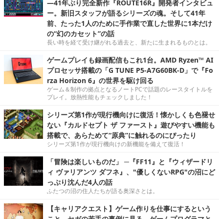
―41年ぶり完全新作『ROUTE16R』開発者インタビュ
ー。新旧スタッフが語るシリーズの魂。そして41年
前、たった1人のために手作業で直した世界に1本だけ
の“幻のカセット”の話
長い時を経て受け継がれる過去と、新たに生まれるものとは。
ゲームプレイも録画配信もこれ1台。AMD Ryzen™ AI
プロセッサ搭載の「G TUNE P5-A7G60BK-D」で『Fo
rza Horizon 6』の世界を駆け回る
ゲーム＆制作の拠点となるノートPCで話題のレースタイトルを
プレイ。放熱性能もチェックしました！
シリーズ第1作が現行機向けに復活！懐かしくも色褪せ
ない『カルドセプト ザ ファースト』遊びやすい機能も
搭載で、あらためて“原典”に触れるのにぴったり
シリーズ第1作が現行機向けの新機能を備えて復活！
「冒険は楽しいものだ」 ─『FF11』と『ウィザードリ
ィ ヴァリアンツ ダフネ』、"優しくないRPG"の沼にど
っぷり沈んだ4人の話
ふたつの沼の住人たちが語る奥深さとは。
【キャリアクエスト】ゲーム作りを仕事にするという
こと。セガの若手の事例に見る，ゲームプログラマと