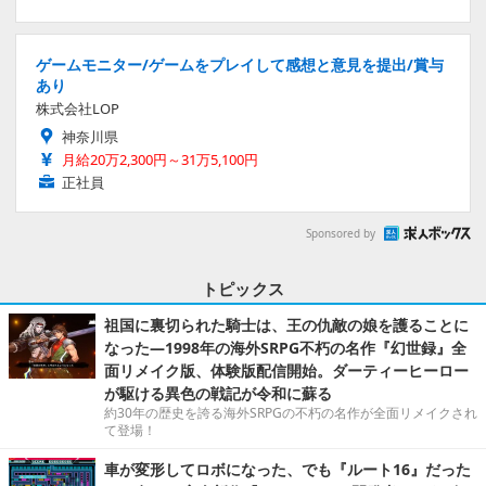
ゲームモニター/ゲームをプレイして感想と意見を提出/賞与
あり
株式会社LOP
神奈川県
月給20万2,300円～31万5,100円
正社員
Sponsored by
トピックス
祖国に裏切られた騎士は、王の仇敵の娘を護ることに
なった―1998年の海外SRPG不朽の名作『幻世録』全
面リメイク版、体験版配信開始。ダーティーヒーロー
が駆ける異色の戦記が令和に蘇る
約30年の歴史を誇る海外SRPGの不朽の名作が全面リメイクされ
て登場！
車が変形してロボになった、でも『ルート16』だった