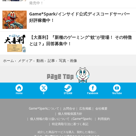
発売中！
Game*Spark/インサイド公式ディスコードサーバー
好評稼働中！
【大喜利】『新種のゲーミング“蚊”が登場！ その特徴
とは？』回答募集中！
写真・画像
ホーム
›
メディア
›
動画
›
記事
›
Home
X
STEAM
Facebook
YouTube
Game*Sparkについて
お問合せ
広告掲載
会社概要
個人情報保護方針
個人情報の取り扱いについて（Game*Spark）
利用規約
特定商取引法に基づく表記
紹介した商品/サービスを購入、契約した場合に、