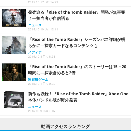
2015.10.17 Sat 14:29
発売迫る『Rise of the Tomb Raider』開発が無事完
了―担当者が自信語る
ニュース
2015.10.10 Sat 12:11
『Rise of the Tomb Raider』シーズンパス詳細が明
らかに―探索カードなるコンテンツも
メディア
2015.10.8 Thu 8:53
『Rise of the Tomb Raider』のストーリーは15～20
時間に―探索含めると2倍
家庭用ゲーム
2015.10.1 Thu 0:32
前作も収録！『Rise of the Tomb Raider』Xbox One
本体バンドル版が海外発表
ニュース
2015.9.29 Tue 9:15
動画アクセスランキング