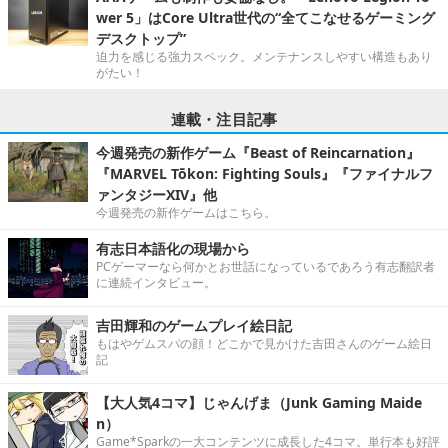
wer 5」はCore Ultra世代の“全てこなせるゲーミング
デスクトップ”
迫力を感じる強力スペック。メンテナンスしやすい構造もあり
がたい！
連載・注目記事
今週発売の新作ゲーム『Beast of Reincarnation』
『MARVEL Tōkon: Fighting Souls』『ファイナルフ
ァンタジーXIV』他
今週発売の新作ゲームはこちら。
有志日本語化の現場から
PCゲーマーなら何かとお世話になっているであろう有志翻訳者
に連続インタビュー。
吉田輝和のゲームプレイ絵日記
もはやゲムスパの顔！どこかで見かけた吉田さんのゲーム絵日
記
【大人気4コマ】じゃんげま（Junk Gaming Maide
n）
Game*Sparkの一大コンテンツに成長した4コマ。単行本も好評