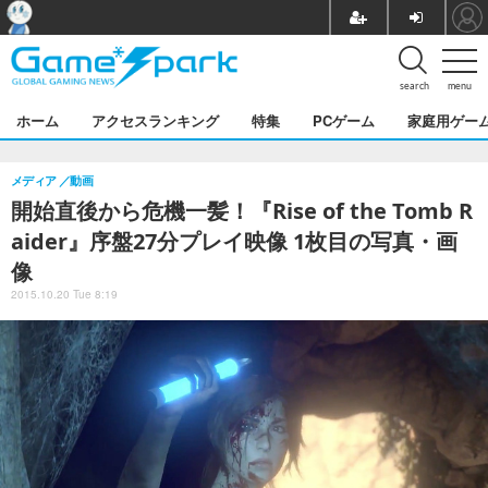
search
menu
ホーム
アクセスランキング
特集
PCゲーム
家庭用ゲー
メディア
動画
開始直後から危機一髪！『Rise of the Tomb R
aider』序盤27分プレイ映像 1枚目の写真・画
像
2015.10.20 Tue 8:19