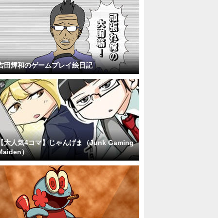
吉田輝和のゲームプレイ絵日記
【大人気4コマ】じゃんげま（Junk Gaming
Maiden）