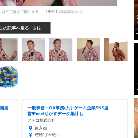
は不可能を可能にする」―UF2015基調講演レポ
この記事へ戻る
1/12
ム開発
一般事務・OA事務/大手ゲーム企業SNS運
営/Excel活かすデータ集計も
アデコ株式会社
東京都
時給1,950円～