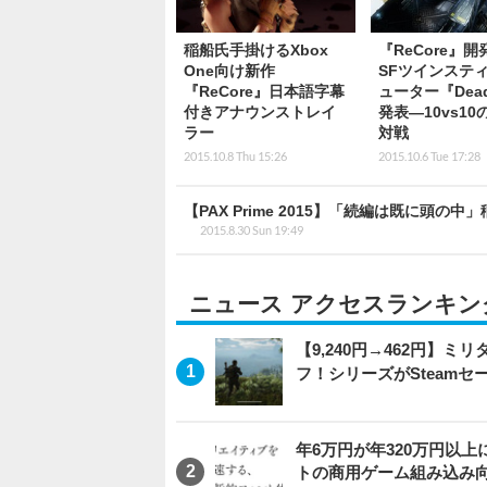
稲船氏手掛けるXbox
『ReCore』開
One向け新作
SFツインステ
『ReCore』日本語字幕
ューター『Dead 
付きアナウンストレイ
発表―10vs1
ラー
対戦
2015.10.8 Thu 15:26
2015.10.6 Tue 17:28
【PAX Prime 2015】「続編は既に頭の中
2015.8.30 Sun 19:49
ニュース アクセスランキン
【9,240円→462円】
フ！シリーズがSteam
年6万円が年320万円以
トの商用ゲーム組み込み