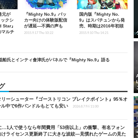
発元が
『Mighty No.9』バッ
国内版『Mighty No.
ィックシ
カー向けの体験版配信
9』はスパチュンから発
Star』
が遅延―不満の声も
売、時期は2016年初頭
0のマルチ
2015.9.17 Thu 10:22
2015.9.10 Thu 14:21
」稲船氏とインティ會津氏がパネルで『Mighty No.9』語る
グ
ミリタリーシューター『ゴーストリコン ブレイクポイント』95％オ
セール中で6作バンドルもとても安い
2026.8.7 Fri 11:00
上に…1人で使うなら年間費用「53倍以上」の衝撃、有名フォン
向けライセンス更新終了に大きな波紋―見慣れたゲームの見た