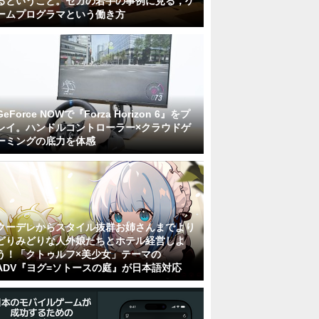
るということ。セガの若手の事例に見る，ゲ
ームプログラマという働き方
GeForce NOWで『Forza Horizon 6』をプ
レイ。ハンドルコントローラー×クラウドゲ
ーミングの底力を体感
クーデレからスタイル抜群お姉さんまでより
どりみどりな人外娘たちとホテル経営しよ
う！「クトゥルフ×美少女」テーマの
ADV『ヨグ=ソトースの庭』が日本語対応