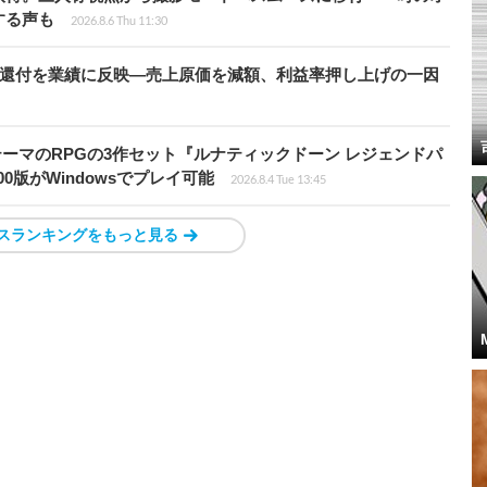
する声も
2026.8.6 Thu 11:30
”還付を業績に反映―売上原価を減額、利益率押し上げの一因
険がテーマのRPGの3作セット『ルナティックドーン レジェンドパ
00版がWindowsでプレイ可能
2026.8.4 Tue 13:45
スランキングをもっと見る