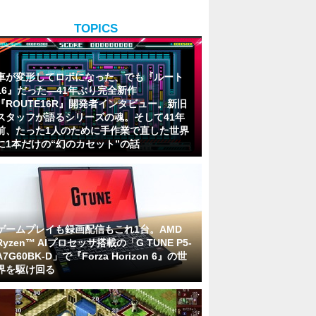
TOPICS
車が変形してロボになった、でも『ルート
16』だった―41年ぶり完全新作
『ROUTE16R』開発者インタビュー。新旧
スタッフが語るシリーズの魂。そして41年
前、たった1人のために手作業で直した世界
に1本だけの“幻のカセット”の話
ゲームプレイも録画配信もこれ1台。AMD
Ryzen™ AIプロセッサ搭載の「G TUNE P5-
A7G60BK-D」で『Forza Horizon 6』の世
界を駆け回る