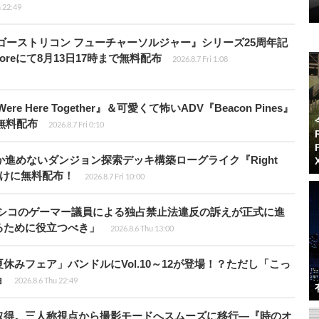
 22:49
版『ゴーストリコン フューチャーソルジャー』シリーズ25周年記
Storeにて8月13日17時まで無料配布
2026.8.7 Fri 1:08
re Here Together』＆可愛くて怖いADV『Beacon Pines』
で無料配布
2026.8.7 Fri 0:10
か進めないダンジョン探索デッキ構築ローグライク『Right
員向けに無料配布！
2026.8.7 Fri 10:00
キシコのゲーマー議員による独占禁止法違反の訴えが正式に進
るために役立つべき」
2026.8.6 Thu 13:00
ト夏休みフェア」バンドルにVol.10～12が登場！？ただし「こっ
ョ
2026.8.6 Thu 22:49
取得。三人称視点から撮影モードへスムーズに移行―『時のオ