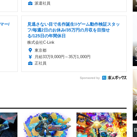
派遣社員
マー/
見逃さない目で名作誕生!/ゲーム動作検証スタッ
フ/毎週2日のお休み/35万円の月収を目指せ
る/125日の年間休日
株式会社C-Link
東京都
月給33万9,000円～35万1,000円
正社員
Sponsored by