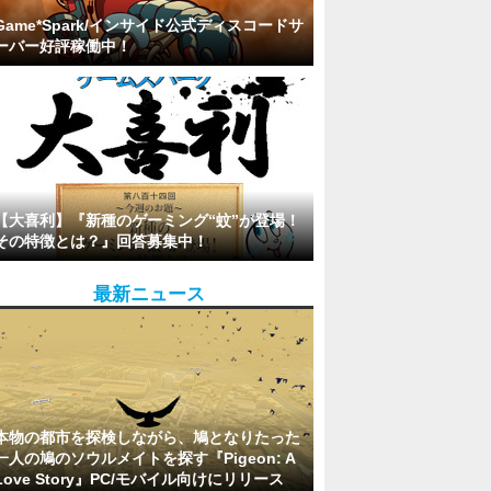
Game*Spark/インサイド公式ディスコードサ
ーバー好評稼働中！
【大喜利】『新種のゲーミング“蚊”が登場！
その特徴とは？』回答募集中！
最新ニュース
本物の都市を探検しながら、鳩となりたった
一人の鳩のソウルメイトを探す『Pigeon: A
Love Story』PC/モバイル向けにリリース