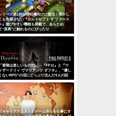
シリーズ第1作が現行機向けに復活！懐かし
くも色褪せない『カルドセプト ザ ファース
ト』遊びやすい機能も搭載で、あらため
て“原典”に触れるのにぴったり
「冒険は楽しいものだ」 ─『FF11』と『ウ
ィザードリィ ヴァリアンツ ダフネ』、"優し
くないRPG"の沼にどっぷり沈んだ4人の話
【キャリアクエスト】ゲーム作りを仕事にす