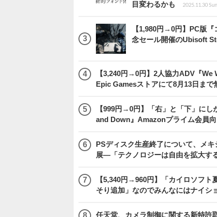
目変わるかも
2025.11.30 Sun
【1,980円→0円】PC
念セール開催のUbisoft 
【3,240円→0円】2人協力ADV『We We
Epic Gamesストアにて8月13日ま
【999円→0円】「右」と「下」にし
and Down』Amazonプライム会
PSディスク生産終了について、メ
展―「テクノロジーは自由を拡大す
【5,340円→960円】「カイロソフ
そり追加」なのでみんなにはナイシ
任天堂、カメラ制御に関する新特許