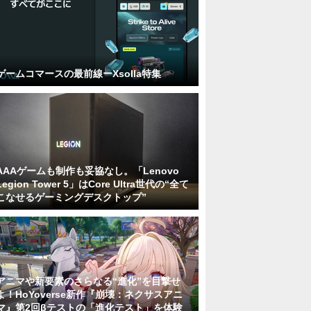
ゲームコマースの最前線ーXsolla特集
AAAゲームも制作も妥協なし。「Lenovo
Legion Tower 5」はCore Ultra世代の“全て
こなせるゲーミングデスクトップ”
アニマや新要素のさらなる“進化”を目撃せ
よ！HoYoverse新作『崩壊：ネクサスアニ
マ』第2回βテストの「進化テスト」を体験