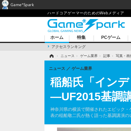
Game*Spark
ハードコアゲーマーのためのWebメディア
ホーム
特集
PCゲーム
アクセスランキング
ホーム
›
ニュース
›
ゲーム業界
›
記事
›
写真・画
ニュース
ゲーム業界
稲船氏「インデ
―UF2015基
神奈川県の横浜で開催されたエピック・ゲーム
表の稲船敬二氏が熱く語った基調講演の