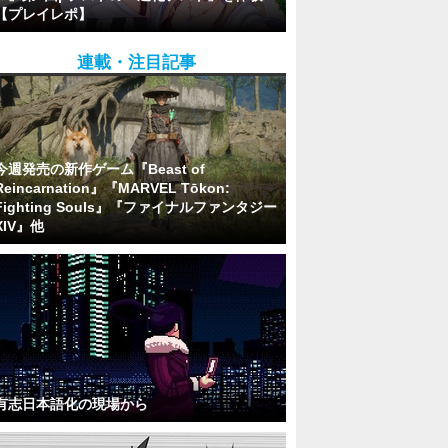
【プレイレポ】
連載・注目記事
今週発売の新作ゲーム『Beast of
Reincarnation』『MARVEL Tōkon:
Fighting Souls』『ファイナルファンタジー
XIV』他
有志日本語化の現場から