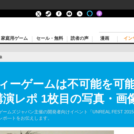
家庭用ゲーム
セール・無料
読者の声
漫画
イン
像
ィーゲームは不可能を可
調講演レポ 1枚目の写真・画
ズジャパン主催の開発者向けイベント「UNREAL FEST 2015 Y
レポ―トをお伝えします。