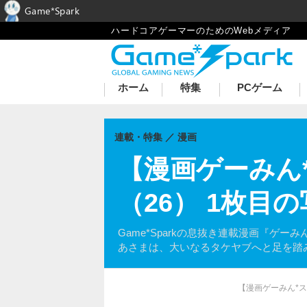
Game*Spark
ハードコアゲーマーのためのWebメディア
ホーム
特集
PCゲーム
連載・特集
漫画
【漫画ゲーみん
（26） 1枚目
Game*Sparkの息抜き連載漫画『
あさまは、大いなるタケヤブへと足を踏
【漫画ゲーみん*