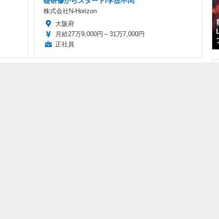
礎研修からスタート/学歴不問
株式会社N-Horizon
大阪府
月給27万9,000円～31万7,000円
正社員
Sponsored by
4にコ
【お知らせ】スパくん
【お知らせ】
能実
のLINEスタンプがリリ
Game*Sparkニュース
ース！
レター「スパマガ」を
コミュニ
配信開始しました
2015.3.23 Mon 13:10