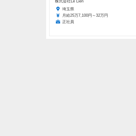
株式会社Le Lien
埼玉県
月給25万7,100円～32万円
正社員
編集部おすすめの記事
【漫画じゃんげま】10.
【お知らせ】PS
「日常」の巻
ミュニティー機
装！スパくんが
2015.10.26 Mon 21:38
Game*Spark