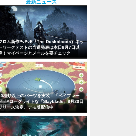
最新ニュース
フロム新作PvPvE『The Duskbloods』ネッ
トワークテストの当選発表は本日8月7日以
降！マイページとメールを要チェック
60種類以上のパーツを実装！「ベイブレー
ド」×ローグライトな『Slayblade』8月20日
リリース決定。デモ版配信中