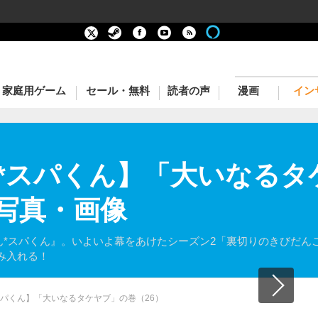
家庭用ゲーム
セール・無料
読者の声
漫画
イン
*スパくん】「大いなるタ
の写真・画像
ゲーみん*スパくん』。いよいよ幕をあけたシーズン2「裏切りのきびだ
み入れる！
スパくん】「大いなるタケヤブ」の巻（26）