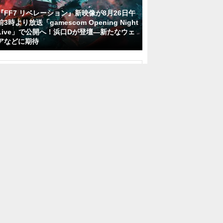
『FF7 リベレーション』新映像が8月26日午
前3時より放送「gamescom Opening Night
Live」で公開へ！浜口Dが登壇―新たなウェ
アなどに期待
ゲームモニター・未経験歓迎・新作ゲー
ムを遊んで評価・完全週休2日制
株式会社enrich technology
東京都
月給30万8,800円～58万円
正社員
ゲームテスター/未経験歓迎/研修充実/土
日祝休み/年間休日120日以上
株式会社プロジェクトトリガー
東京都
月給31万7,200円～58万円
正社員