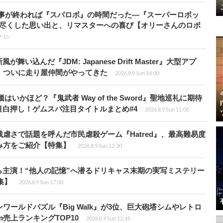
仕事が終われば『スパロボ』の時間だった―『スーパーロボッ
び尽くした思い出と、リマスターへの喜び【オリーさんのロボ
7:15
込んだ『JDM: Japanese Drift Master』大型アプ
、ついに走り屋仲間がやってきた
2026.8.9 Sun 14:00
かほど？『鬼武者 Way of the Sword』聖地巡礼に期待
白押し！ゲムスパ注目タイトルまとめ#4
2026.8.9 Sun 11:00
虐さで話題を呼んだ市民虐殺ゲーム『Hatred』、最高難易度
み方をご紹介【特集】
2026.8.9 Sun 12:30
主演！“他人の記憶”へ潜るドリキャス末期の実写ミステリー
集】
2026.8.9 Sun 17:00
ワールドパズル『Big Walk』が3位、巨大砲塔シムやレトロ
m売上ランキングTOP10
2026.8.9 Sun 12:45