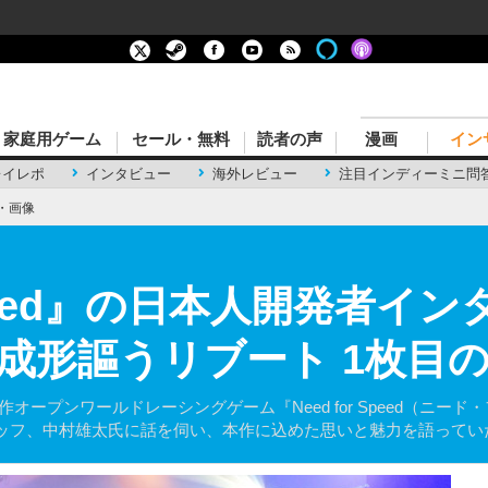
家庭用ゲーム
セール・無料
読者の声
漫画
イン
レイレポ
インタビュー
海外レビュー
注目インディーミニ問
・画像
 Speed』の日本人開発者
成形謳うリブート 1枚目
新作オープンワールドレーシングゲーム『Need for Speed（ニー
ッフ、中村雄太氏に話を伺い、本作に込めた思いと魅力を語ってい