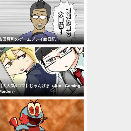
吉田輝和のゲームプレイ絵日記
【大人気4コマ】じゃんげま（Junk Gaming
Maiden）