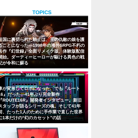
TOPICS
祖国に裏切られた騎士は、王の仇敵の娘を護
ることになった―1998年の海外SRPG不朽の
名作『幻世録』全面リメイク版、体験版配信
開始。ダーティーヒーローが駆ける異色の戦
記が令和に蘇る
車が変形してロボになった、でも『ルート
16』だった―41年ぶり完全新作
『ROUTE16R』開発者インタビュー。新旧
スタッフが語るシリーズの魂。そして41年
前、たった1人のために手作業で直した世界
に1本だけの“幻のカセット”の話