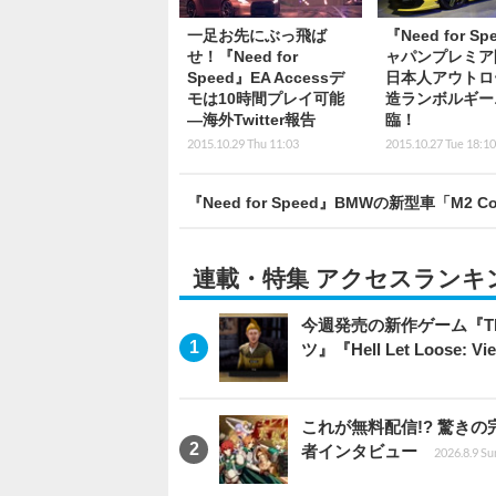
一足お先にぶっ飛ば
『Need for S
せ！『Need for
ャパンプレミア
Speed』EA Accessデ
日本人アウトロ
モは10時間プレイ可能
造ランボルギー
―海外Twitter報告
臨！
2015.10.29 Thu 11:03
2015.10.27 Tue 18:10
『Need for Speed』BMWの新型車「
連載・特集 アクセスランキ
今週発売の新作ゲーム『The Eld
ツ』『Hell Let Loose: V
これが無料配信!? 驚き
者インタビュー
2026.8.9 Su