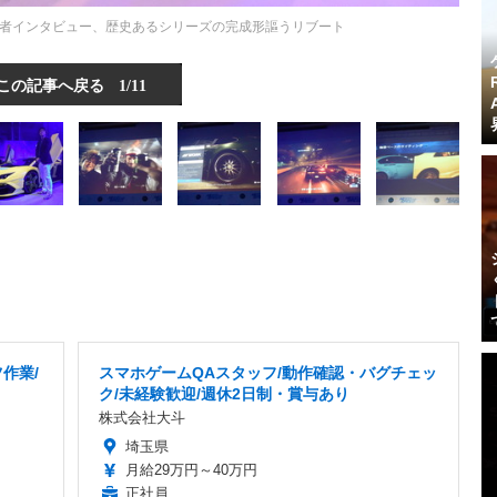
日本人開発者インタビュー、歴史あるシリーズの完成形謳うリブート
この記事へ戻る
1/11
作業/
スマホゲームQAスタッフ/動作確認・バグチェッ
ク/未経験歓迎/週休2日制・賞与あり
株式会社大斗
埼玉県
月給29万円～40万円
正社員