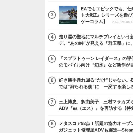
EAでもエピックでも、
ト大戦Z』シリーズを遊
ゲーコラム】
2026.8.9 Sun 1
走り屋の聖地にマルチプレイという新風が舞い
デ。“あの峠”が見える「群玉県」に
『スプラトゥーン レイダース』の評価はい
のモバイル向け『幻水』など新作が目
好き勝手暴れ回る“だけ”じゃない。残
では“狩られる側”に―一変する楽し
三上博史、釈由美子、三村マサカズら
ADV『es（エス）』を再訪する【特
メタスコア92点！話題の協力オープン
ガジェット修理屋ADVも躍進―Stea