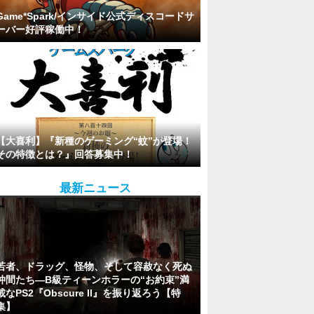
Game*Spark/インサイド公式ディスコードサ
ーバー好評稼働中！
【大喜利】『新種のゲーミング“蚊”が登場！
その特徴とは？』回答募集中！
最新ニュース
若者、ドラッグ、怪物、そして容赦なく死ぬ
仲間たち―B級ティーンホラーの“お約束”満
載なPS2『Obscure II』を振り返ろう【特
集】