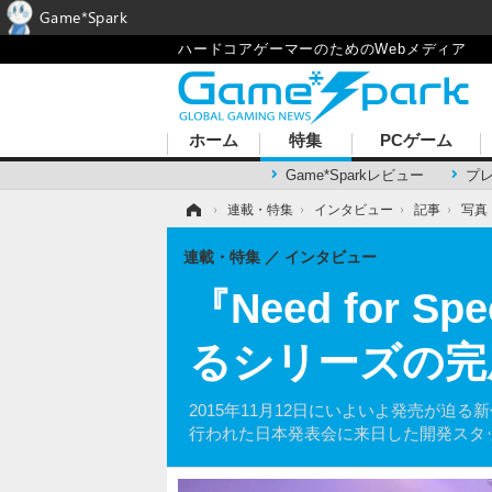
Game*Spark
ハードコアゲーマーのためのWebメディア
ホーム
特集
PCゲーム
Game*Sparkレビュー
プ
ホーム
›
連載・特集
›
インタビュー
›
記事
›
写真
連載・特集
インタビュー
『Need for
るシリーズの完
2015年11月12日にいよいよ発売が迫る
行われた日本発表会に来日した開発スタ