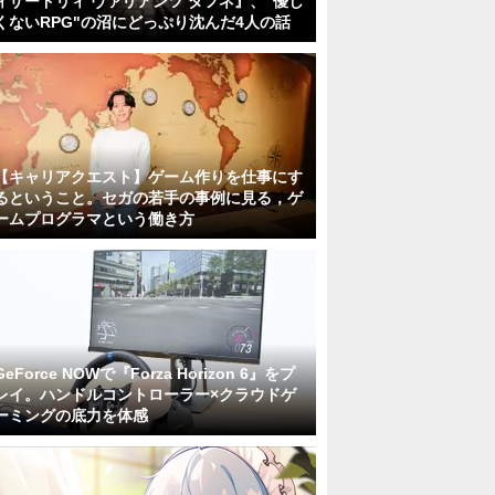
ィザードリィ ヴァリアンツ ダフネ』、"優し
くないRPG"の沼にどっぷり沈んだ4人の話
【キャリアクエスト】ゲーム作りを仕事にす
るということ。セガの若手の事例に見る，ゲ
ームプログラマという働き方
GeForce NOWで『Forza Horizon 6』をプ
レイ。ハンドルコントローラー×クラウドゲ
ーミングの底力を体感