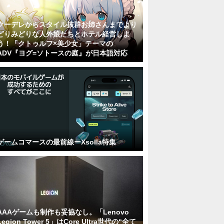
クーデレからスタイル抜群お姉さんまでより
どりみどりな人外娘たちとホテル経営しよ
う！「クトゥルフ×美少女」テーマの
ADV『ヨグ=ソトースの庭』が日本語対応
ゲームコマースの最前線ーXsolla特集
AAAゲームも制作も妥協なし。「Lenovo
Legion Tower 5」はCore Ultra世代の“全て