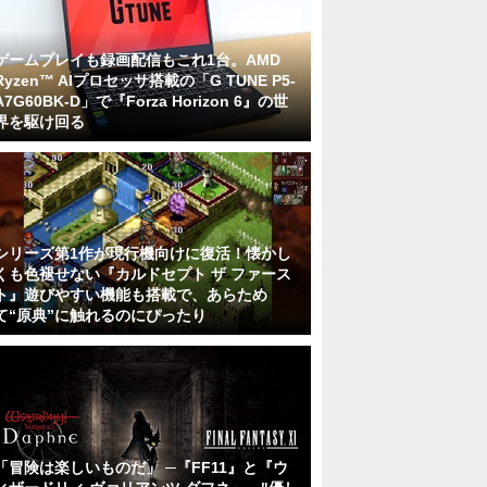
ゲームプレイも録画配信もこれ1台。AMD
Ryzen™ AIプロセッサ搭載の「G TUNE P5-
A7G60BK-D」で『Forza Horizon 6』の世
界を駆け回る
シリーズ第1作が現行機向けに復活！懐かし
くも色褪せない『カルドセプト ザ ファース
ト』遊びやすい機能も搭載で、あらため
て“原典”に触れるのにぴったり
「冒険は楽しいものだ」 ─『FF11』と『ウ