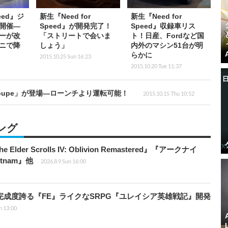
peed』ジ
新生『Need for
新生『Need for
開催―
Speed』が開発完了！
Speed』収録車リス
ーが改
「ストリートで会いま
ト！日産、Fordなど国
ニで降
しょう」
内外のマシン51台が明
らかに
2015.10.25 Sun 16:23
2015.10.20 Tue 11:37
M2 Coupe」が登場―ローンチより運転可能！
2015.10.15 Thu 10:52
ング
er Scrolls IV: Oblivion Remastered』『アークナイ
ietnam』他
2026.8.9 Sun 16:00
の完成度誇る『FE』ライクなSRPG『ユレイシア英雄戦記』開発
n 13:00