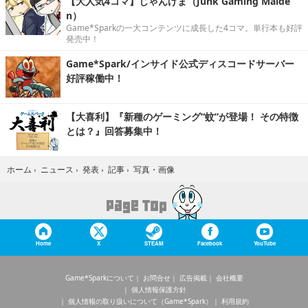
【大人気4コマ】じゃんげま（Junk Gaming Maide
n）
Game*Sparkの一大コンテンツに成長した4コマ。単行本も好評
発売中！
Game*Spark/インサイド公式ディスコードサーバー
好評稼働中！
【大喜利】『新種のゲーミング“蚊”が登場！ その特徴
とは？』回答募集中！
写真・画像
ホーム
›
ニュース
›
発表
›
記事
›
Home
X
STEAM
Facebook
YouTube
Game*Sparkについて
お問合せ
広告掲載
会社概要
個人情報保護方針
個人情報の取り扱いについて（Game*Spark）
利用規約