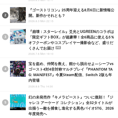
『ゴーストリコン』25周年迎える8月6日に新情報公
開。新作かそれとも？
2026.8.3 Mon 22:15
『崩壊：スターレイル』爻光とUGREENのコラボは
「限定ギフトBOX」が超豪華！全6商品に使える5％
オフクーポンやコスプレイヤー撮影会など、盛りだ
くさんでお届け
PR
2026.7.6 Mon 19:10
宝を盗め、仲間を救え、館から脱出せよ―シーフvs
ゴースト4対4非対称マルチプレイ『PHANTOM TA
G: MANIFEST』今夏Steam配信、Switch 2版も年
内登場
2026.8.6 Thu 14:00
幻の未発売作『キメラビースト』ついに復刻！『ジ
ャレコ アーケード コレクション』全32タイトルが
出揃う―敵を捕食し進化する異色バイオSTG、2026
年度発売へ