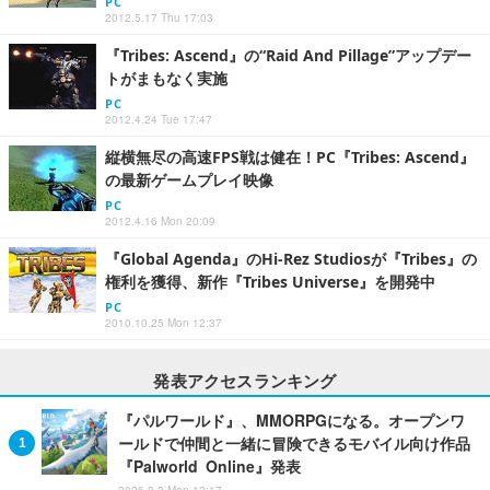
PC
2012.5.17 Thu 17:03
『Tribes: Ascend』の“Raid And Pillage”アップデー
トがまもなく実施
PC
2012.4.24 Tue 17:47
縦横無尽の高速FPS戦は健在！PC『Tribes: Ascend』
の最新ゲームプレイ映像
PC
2012.4.16 Mon 20:09
『Global Agenda』のHi-Rez Studiosが『Tribes』の
権利を獲得、新作『Tribes Universe』を開発中
PC
2010.10.25 Mon 12:37
発表アクセスランキング
『パルワールド』、MMORPGになる。オープンワ
ールドで仲間と一緒に冒険できるモバイル向け作品
『Palworld Online』発表
2026.8.3 Mon 13:17