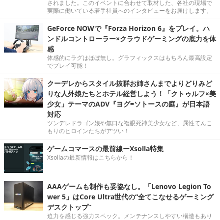
されました。このイベントに合わせて取材した、各社の現場で
実際に働いている若手社員へのインタビューをお届けします。
GeForce NOWで『Forza Horizon 6』をプレイ。ハ
ンドルコントローラー×クラウドゲーミングの底力を体
感
体感的にラグはほぼ無し。グラフィックスはもちろん最高設定
でプレイ可能！
クーデレからスタイル抜群お姉さんまでよりどりみど
りな人外娘たちとホテル経営しよう！「クトゥルフ×美
少女」テーマのADV『ヨグ=ソトースの庭』が日本語
対応
ツンデレドラゴン娘や無口な複眼死神美少女など、属性てんこ
もりのヒロインたちがアツい！
ゲームコマースの最前線ーXsolla特集
Xsollaの最新情報はこちらから！
AAAゲームも制作も妥協なし。「Lenovo Legion To
wer 5」はCore Ultra世代の“全てこなせるゲーミング
デスクトップ”
迫力を感じる強力スペック。メンテナンスしやすい構造もあり