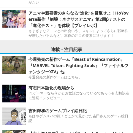
がたい！
アニマや新要素のさらなる“進化”を目撃せよ！HoYov
erse新作『崩壊：ネクサスアニマ』第2回βテストの
「進化テスト」を体験【プレイレポ】
さまざまなアニマとの出会いや、スキルによってさらに戦略性
が増したバトルなど、本作の注目の要素に迫ります！
連載・注目記事
今週発売の新作ゲーム『Beast of Reincarnation』
『MARVEL Tōkon: Fighting Souls』『ファイナルフ
ァンタジーXIV』他
今週発売の新作ゲームはこちら。
有志日本語化の現場から
PCゲーマーなら何かとお世話になっているであろう有志翻訳者
に連続インタビュー。
吉田輝和のゲームプレイ絵日記
もはやゲムスパの顔！どこかで見かけた吉田さんのゲーム絵日
記