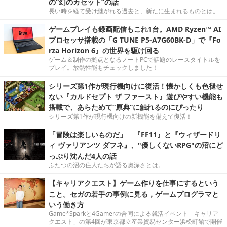
の“幻のカセット”の話
長い時を経て受け継がれる過去と、新たに生まれるものとは。
ゲームプレイも録画配信もこれ1台。AMD Ryzen™ AI
プロセッサ搭載の「G TUNE P5-A7G60BK-D」で『Fo
rza Horizon 6』の世界を駆け回る
ゲーム＆制作の拠点となるノートPCで話題のレースタイトルを
プレイ。放熱性能もチェックしました！
シリーズ第1作が現行機向けに復活！懐かしくも色褪せ
ない『カルドセプト ザ ファースト』遊びやすい機能も
搭載で、あらためて“原典”に触れるのにぴったり
シリーズ第1作が現行機向けの新機能を備えて復活！
「冒険は楽しいものだ」 ─『FF11』と『ウィザードリ
ィ ヴァリアンツ ダフネ』、"優しくないRPG"の沼にど
っぷり沈んだ4人の話
ふたつの沼の住人たちが語る奥深さとは。
【キャリアクエスト】ゲーム作りを仕事にするという
こと。セガの若手の事例に見る，ゲームプログラマと
いう働き方
Game*Sparkと4Gamerの合同による就活イベント「キャリア
クエスト」の第4回が東京都立産業貿易センター浜松町館で開催