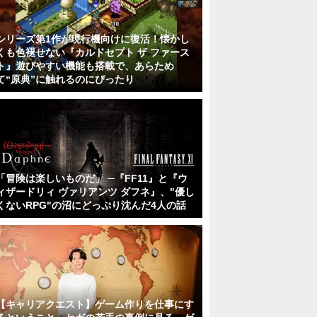
シリーズ第1作が現行機向けに復活！懐かし
くも色褪せない『カルドセプト ザ ファース
ト』遊びやすい機能も搭載で、あらため
て“原典”に触れるのにぴったり
「冒険は楽しいものだ」 ─『FF11』と『ウ
ィザードリィ ヴァリアンツ ダフネ』、"優し
くないRPG"の沼にどっぷり沈んだ4人の話
【キャリアクエスト】ゲーム作りを仕事にす