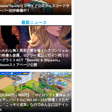
Game*Spark/インサイド公式ディスコードサ
ーバー好評稼働中！
最新ニュース
たわわな胸と異形の髪を備えたラプンツェル
の映像も披露。セクシー童話ヒロイン戦うロ
ーグライトACT『Swords & Slippers』
Steamストアページ公開
【5,340円→960円】「カイロソフト夏休みフ
ェア」バンドルにVol.10～12が登場！？ただ
し「こっそり追加」なのでみんなにはナイシ
ョ