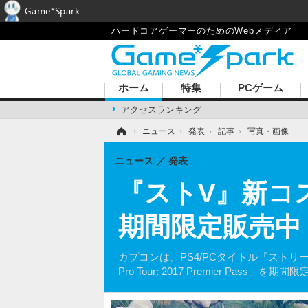
Game*Spark
ハードコアゲーマーのためのWebメディア
ホーム
特集
PCゲーム
アクセスランキング
ホーム
›
ニュース
›
発表
›
記事
›
写真・画像
ニュース
発表
『ストV』新コス
期間限定販売中
カプコンは、PS4/PCタイトル『スト
Pro Tour: 2017 Premier Pass」