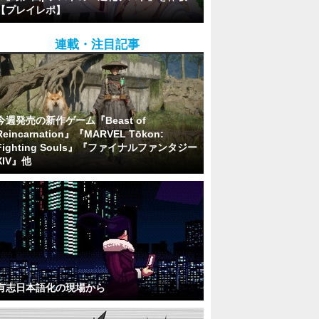
【プレイレポ】
連載・注目記事
今週発売の新作ゲーム『Beast of
Reincarnation』『MARVEL Tōkon:
Fighting Souls』『ファイナルファンタジー
XIV』他
有志日本語化の現場から