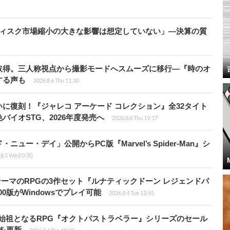
ディスク市場縮小の大きな影響は想定していない」―決算の質
取得。三人称視点から撮影モードへスムーズに移行―『時のオ
する声も
2026.8.6 Thu 11:30
に復刻！『ジャレコ アーケード コレクション』全32タイト
イオSTG、2026年度発売へ
2026.8.6 Thu 19:17
ー・デイ」公開からPC版『Marvel’s Spider-Man』シ
.8.5 Wed 0:30
険がテーマのRPGの3作セット『ルナティックドーン レジェンドパ
00版がWindowsでプレイ可能
2026.8.4 Tue 13:45
D-2Dの始祖となるRPG『オクトパストラベラー』シリーズのセール
値を更新