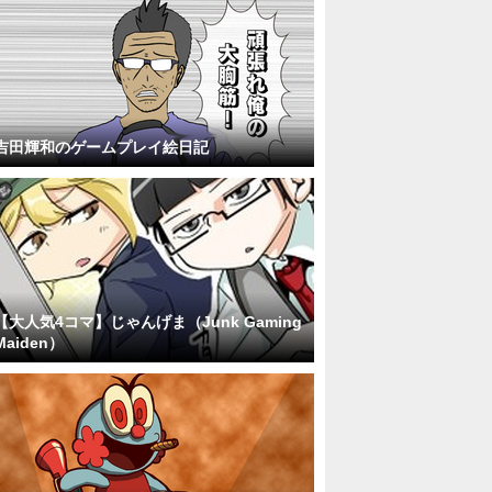
吉田輝和のゲームプレイ絵日記
【大人気4コマ】じゃんげま（Junk Gaming
Maiden）