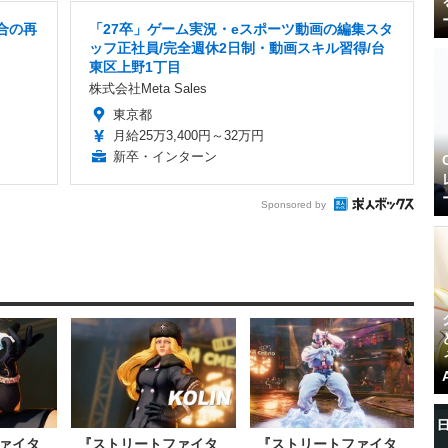
合の再
「27卒」ゲーム実況・eスポーツ動画の編集スタ
ッフ正社員/完全週休2日制・動画スキル習得/台
東区上野1丁目
株式会社Meta Sales
東京都
月給25万3,400円～32万円
新卒・インターン
Sponsored by
ァイタ
『ストリートファイタ
『ストリートファイタ