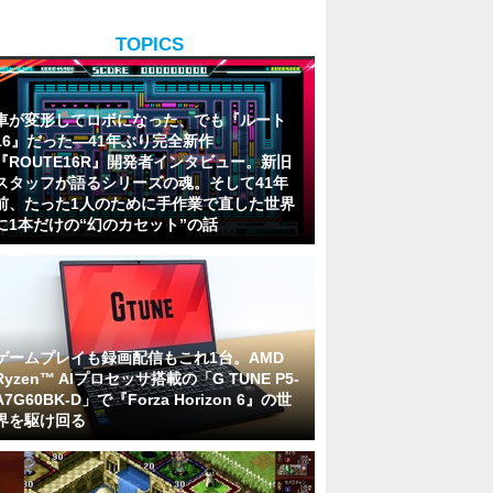
TOPICS
車が変形してロボになった、でも『ルート
16』だった―41年ぶり完全新作
『ROUTE16R』開発者インタビュー。新旧
スタッフが語るシリーズの魂。そして41年
前、たった1人のために手作業で直した世界
に1本だけの“幻のカセット”の話
ゲームプレイも録画配信もこれ1台。AMD
Ryzen™ AIプロセッサ搭載の「G TUNE P5-
A7G60BK-D」で『Forza Horizon 6』の世
界を駆け回る