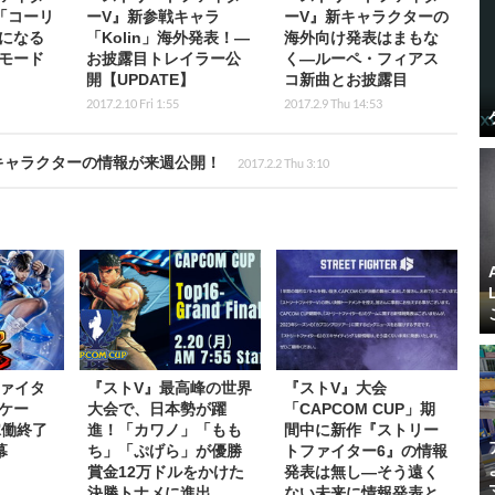
「コーリ
ーV』新参戦キャラ
ーV』新キャラクターの
になる
「Kolin」海外発表！―
海外向け発表はまもな
モード
お披露目トレイラー公
く―ルーペ・フィアス
開【UPDATE】
コ新曲とお披露目
2017.2.10 Fri 1:55
2017.2.9 Thu 14:53
キャラクターの情報が来週公開！
2017.2.2 Thu 3:10
ァイタ
『ストV』最高峰の世界
『ストV』大会
ーケー
大会で、日本勢が躍
「CAPCOM CUP」期
稼働終了
進！「カワノ」「もも
間中に新作『ストリー
幕
ち」「ぷげら」が優勝
トファイター6』の情報
賞金12万ドルをかけた
発表は無し―そう遠く
決勝トナメに進出
ない未来に情報発表と