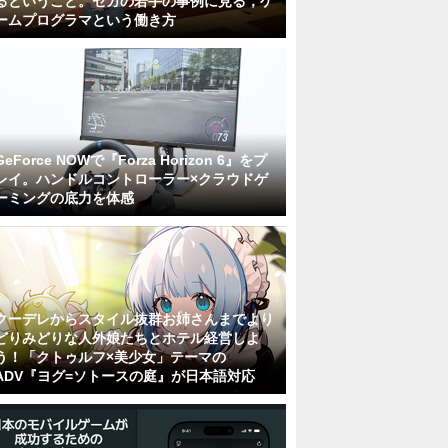
るということ。セガの若手の事例に見る，ゲ
ームプログラマという働き方
GeForce NOWで『Forza Horizon 6』をプ
レイ。ハンドルコントローラー×クラウドゲ
ーミングの底力を体感
クーデレからスタイル抜群お姉さんまでより
どりみどりな人外娘たちとホテル経営しよ
う！「クトゥルフ×美少女」テーマの
ADV『ヨグ=ソトースの庭』が日本語対応