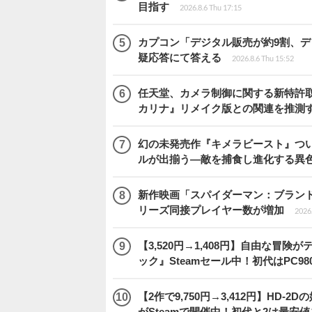
目指す
2026.8.6 Thu 17:15
カプコン「デジタル販売が約9割、
疑応答にて答える
2026.8.6 Thu 15:52
任天堂、カメラ制御に関する新特許
カリナ』リメイク版との関連を推測
幻の未発売作『キメラビースト』つい
ルが出揃う―敵を捕食し進化する異色バ
新作映画「スパイダーマン：ブランド・ニュ
リーズ同接プレイヤー数が増加
2026
【3,520円→1,408円】自由な冒
ック』Steamセール中！初代はPC98
【2作で9,750円→3,412円】H
がSteamで開催中！初代と2は最安