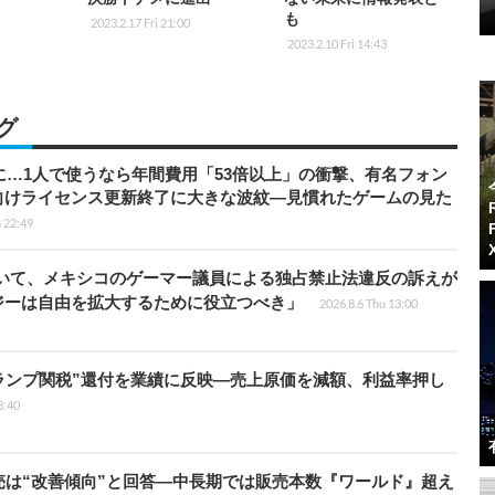
も
2023.2.17 Fri 21:00
2023.2.10 Fri 14:43
グ
上に…1人で使うなら年間費用「53倍以上」の衝撃、有名フォン
向けライセンス更新終了に大きな波紋―見慣れたゲームの見た
 22:49
ついて、メキシコのゲーマー議員による独占禁止法違反の訴えが
ジーは自由を拡大するために役立つべき」
2026.8.6 Thu 13:00
ランプ関税”還付を業績に反映―売上原価を減額、利益率押し
8:40
は“改善傾向”と回答―中長期では販売本数『ワールド』超え