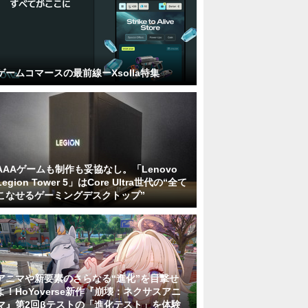
ゲームコマースの最前線ーXsolla特集
AAAゲームも制作も妥協なし。「Lenovo
Legion Tower 5」はCore Ultra世代の“全て
こなせるゲーミングデスクトップ”
アニマや新要素のさらなる“進化”を目撃せ
よ！HoYoverse新作『崩壊：ネクサスアニ
マ』第2回βテストの「進化テスト」を体験