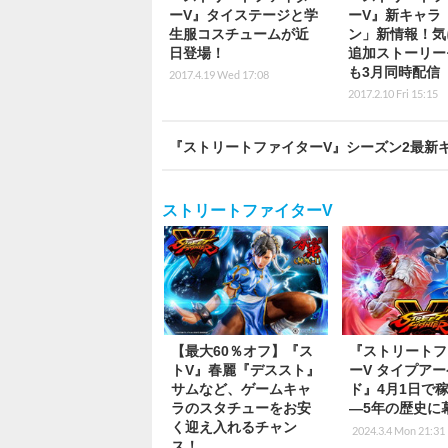
ーV』タイステージと学
ーV』新キャラ
生服コスチュームが近
ン」新情報！気
日登場！
追加ストーリー
も3月同時配信
2017.4.19 Wed 17:08
2017.2.10 Fri 15:15
『ストリートファイターV』シーズン2最新
ストリートファイターV
【最大60％オフ】『ス
『ストリートフ
トV』春麗『デススト』
ーV タイプア
サムなど、ゲームキャ
ド』4月1日で
ラのスタチューをお安
―5年の歴史に
く迎え入れるチャン
2024.3.4 Mon 21:31
ス！