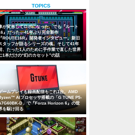
TOPICS
車が変形してロボになった、でも『ルート
16』だった―41年ぶり完全新作
『ROUTE16R』開発者インタビュー。新旧
スタッフが語るシリーズの魂。そして41年
前、たった1人のために手作業で直した世界
に1本だけの“幻のカセット”の話
ゲームプレイも録画配信もこれ1台。AMD
Ryzen™ AIプロセッサ搭載の「G TUNE P5-
A7G60BK-D」で『Forza Horizon 6』の世
界を駆け回る