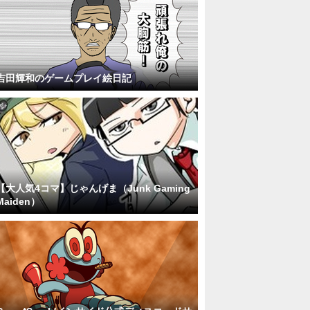
吉田輝和のゲームプレイ絵日記
【大人気4コマ】じゃんげま（Junk Gaming
Maiden）