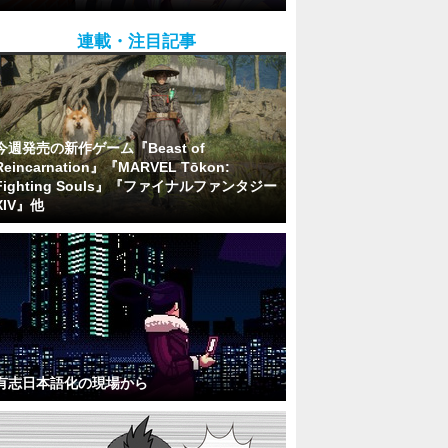
連載・注目記事
今週発売の新作ゲーム『Beast of
Reincarnation』『MARVEL Tōkon:
Fighting Souls』『ファイナルファンタジー
XIV』他
有志日本語化の現場から