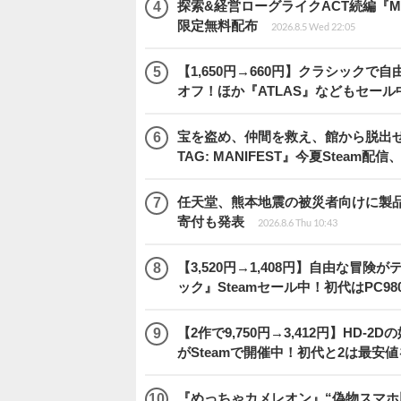
探索&経営ローグライクACT続編『Moo
限定無料配布
2026.8.5 Wed 22:05
【1,650円→660円】クラシックで自
オフ！ほか『ATLAS』などもセール
宝を盗め、仲間を救え、館から脱出せよ
TAG: MANIFEST』今夏Steam配信
任天堂、熊本地震の被災者向けに製品修
寄付も発表
2026.8.6 Thu 10:43
【3,520円→1,408円】自由な冒
ック』Steamセール中！初代はPC98
【2作で9,750円→3,412円】H
がSteamで開催中！初代と2は最安
『めっちゃカメレオン』“偽物スマホ版