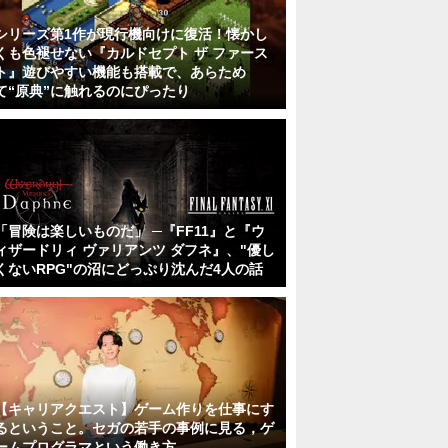
シリーズ第1作が現行機向けに復活！懐かし
くも色褪せない『カルドセプト ザ ファース
ト』遊びやすい機能も搭載で、あらため
て“原典”に触れるのにぴったり
「冒険は楽しいものだ」 ─『FF11』と『ウ
ィザードリィ ヴァリアンツ ダフネ』、"優し
くないRPG"の沼にどっぷり沈んだ4人の話
【キャリアクエスト】ゲーム作りを仕事にす
るということ。セガの若手の事例に見る，ゲ
ームプログラマという働き方