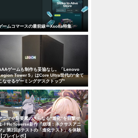
ゲームコマースの最前線ーXsolla特集
AAAゲームも制作も妥協なし。「Lenovo
Legion Tower 5」はCore Ultra世代の“全て
こなせるゲーミングデスクトップ”
アニマや新要素のさらなる“進化”を目撃せ
よ！HoYoverse新作『崩壊：ネクサスアニ
マ』第2回βテストの「進化テスト」を体験
【プレイレポ】