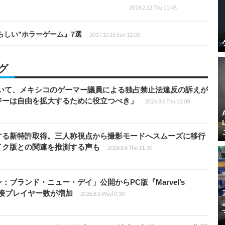
2018.2.22 Thu 11:45
らしい”ホラーゲーム』7選
2017.10.15 Sun 12:00
グ
ついて、メキシコのゲーマー議員による独占禁止法違反の訴えが
ジーは自由を拡大するために役立つべき」
2026.8.6 Thu 13:00
する新特許取得。三人称視点から撮影モードへスムーズに移行
イク版との関連を推測する声も
2026.8.6 Thu 11:30
ブランド・ニュー・デイ」公開からPC版『Marvel’s
ズ同接プレイヤー数が増加
2026.8.5 Wed 0:30