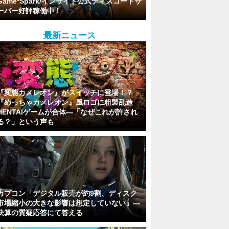
Game*Spark/インサイド公式ディスコードサ
ーバー好評稼働中！
最新ニュース
『変態カメレオン』がスイッチに登場！？
『めっちゃカメレオン』風ロゴに粗製乱造
HENTAIゲームが合体―「なぜこれが許され
る？」という声も
カプコン「デジタル販売が約9割、ディスク
市場縮小の大きな影響は想定していない」―
決算の質疑応答にて答える