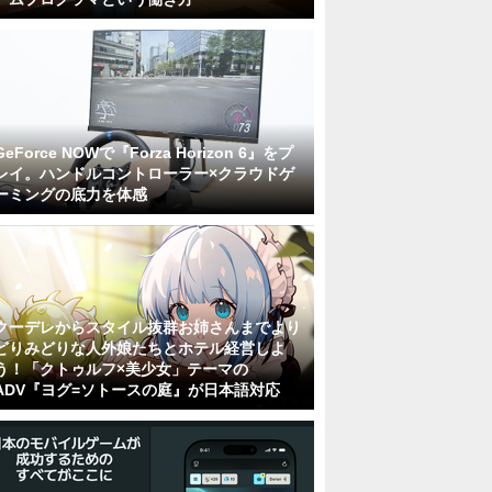
GeForce NOWで『Forza Horizon 6』をプ
レイ。ハンドルコントローラー×クラウドゲ
ーミングの底力を体感
クーデレからスタイル抜群お姉さんまでより
どりみどりな人外娘たちとホテル経営しよ
う！「クトゥルフ×美少女」テーマの
ADV『ヨグ=ソトースの庭』が日本語対応