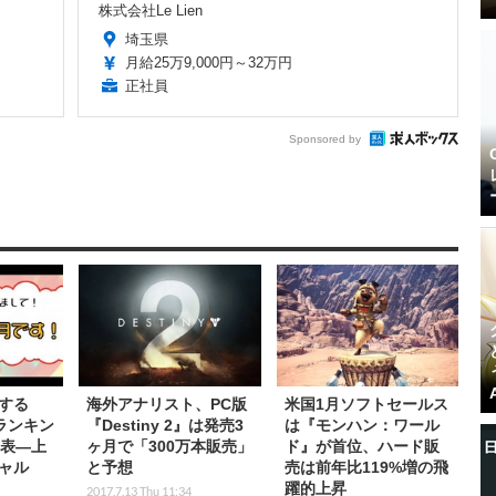
株式会社Le Lien
埼玉県
月給25万9,000円～32万円
正社員
Sponsored by
する
海外アナリスト、PC版
米国1月ソフトセールス
想ランキン
『Destiny 2』は発売3
は『モンハン：ワール
発表―上
ヶ月で「300万本販売」
ド』が首位、ハード販
ャル
と予想
売は前年比119%増の飛
躍的上昇
2017.7.13 Thu 11:34