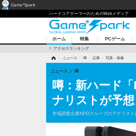
Game*Spark
ハードコアゲーマーのためのWebメディア
ホーム
特集
PCゲーム
アクセスランキング
ホーム
›
ニュース
›
噂
›
記事
›
写真・画像
ニュース
噂
噂：新ハード「Pl
ナリストが予想
市場調査企業NPDグループのアナリストは海