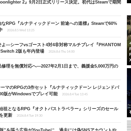
nlighter 2』9月2日正式リリース決定。初代はSteamで期間
由なRPG『ルナティックドーン 前途への道標』Steamで60%
中
2026.8.5 Wed 13:25
―シーフvsゴースト4対4非対称マルチプレイ『PHANTOM
、Switch 2版も年内登場
2026.8.6 Thu 14:00
理を無償対応へ―2027年2月1日まで、義援金5,000万円の
険がテーマのRPGの3作セット『ルナティックドーン レジェンドパ
00版がWindowsでプレイ可能
2026.8.4 Tue 13:45
D-2Dの始祖となるRPG『オクトパストラベラー』シリーズのセール
値を更新
2026.8.4 Tue 19:30
”を謳う広告がYouTubeに…過去には偽SNSアカウントや