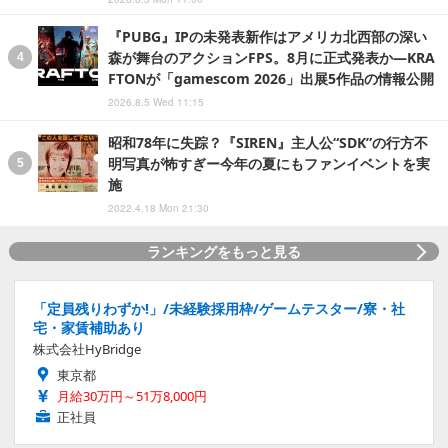
『PUBG』IPの未発表新作はアメリカ北西部の深い
森が舞台のアクションFPS。8月に正式発表か―KRA
FTONが「gamescom 2026」出展5作品の情報公開
2026.8.5 Wed 11:15
昭和78年に失踪？『SIREN』主人公“SDK”の行方不
明写真が怖すぎー今年の夏にもファンイベントを実
施
2022.4.18 Mon 21:30
ランキングをもっと見る
「定員残りわずか!」/未経験採用枠/ゲームテスター/寮・社
宅・家賃補助あり
株式会社HyBridge
東京都
月給30万円～51万8,000円
正社員