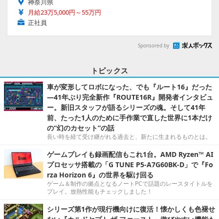
神奈川県
月給23万5,000円～55万円
正社員
Sponsored by
トピックス
車が変形してロボになった、でも『ルート16』だった
―41年ぶり完全新作『ROUTE16R』開発者インタビュ
ー。新旧スタッフが語るシリーズの魂。そして41年
前、たった1人のために手作業で直した世界に1本だけ
の“幻のカセット”の話
長い時を経て受け継がれる過去と、新たに生まれるものとは。
ゲームプレイも録画配信もこれ1台。AMD Ryzen™ AI
プロセッサ搭載の「G TUNE P5-A7G60BK-D」で『Fo
rza Horizon 6』の世界を駆け回る
ゲーム＆制作の拠点となるノートPCで話題のレースタイトルを
プレイ。放熱性能もチェックしました！
シリーズ第1作が現行機向けに復活！懐かしくも色褪せ