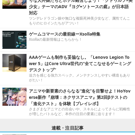
りな人外娘たちとホテル経営しよう！「クトゥルフ×美
少女」テーマのADV『ヨグ=ソトースの庭』が日本語
対応
ツンデレドラゴン娘や無口な複眼死神美少女など、属性てんこ
もりのヒロインたちがアツい！
ゲームコマースの最前線ーXsolla特集
Xsollaの最新情報はこちらから！
AAAゲームも制作も妥協なし。「Lenovo Legion To
wer 5」はCore Ultra世代の“全てこなせるゲーミング
デスクトップ”
迫力を感じる強力スペック。メンテナンスしやすい構造もあり
がたい！
アニマや新要素のさらなる“進化”を目撃せよ！HoYov
erse新作『崩壊：ネクサスアニマ』第2回βテストの
「進化テスト」を体験【プレイレポ】
さまざまなアニマとの出会いや、スキルによってさらに戦略性
が増したバトルなど、本作の注目の要素に迫ります！
連載・注目記事