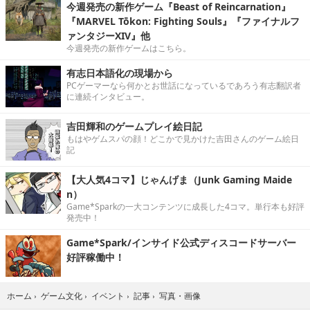
今週発売の新作ゲーム『Beast of Reincarnation』
『MARVEL Tōkon: Fighting Souls』『ファイナルフ
ァンタジーXIV』他
今週発売の新作ゲームはこちら。
有志日本語化の現場から
PCゲーマーなら何かとお世話になっているであろう有志翻訳者
に連続インタビュー。
吉田輝和のゲームプレイ絵日記
もはやゲムスパの顔！どこかで見かけた吉田さんのゲーム絵日
記
【大人気4コマ】じゃんげま（Junk Gaming Maide
n）
Game*Sparkの一大コンテンツに成長した4コマ。単行本も好評
発売中！
Game*Spark/インサイド公式ディスコードサーバー
好評稼働中！
写真・画像
ホーム
›
ゲーム文化
›
イベント
›
記事
›