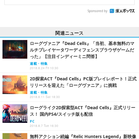
Sponsored by
関連ニュース
ローグヴァニア『Dead Cells』「当初、基本無料のマ
ルチプレイヤータワーディフェンスブラウザゲームだ
った」【注目インディーミニ問答】
連載・特集
2018.8.24 Fri 10:30
2D探索ACT『Dead Cells』PC版プレイレポート！正式
リリースを迎えた「ローグヴァニア」に挑戦
連載・特集
2018.8.11 Sat 18:30
ローグライク2D探索型ACT『Dead Cells』正式リリー
ス！ 国内PS4/スイッチ版も配信
PC
2018.8.7 Tue 16:30
無料アクション続編『Relic Hunters Legend』新映像