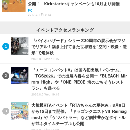
公開！―Kickstarterキャンペーンも10月より開催
PC
2017.9.1 Fri 9:12
イベントアクセスランキング
『バイオハザード』シリーズ30周年の展示会がマジ
でリアル！築き上げてきた世界観を“空間・映像・造
形”で追体験
2026.8.3 Mon 18:15
『エースコンバット8』は国内初出展！バンナム、
「TGS2026」での出展内容を公開ー『BLEACH Mir
rors High』や『ONE PIECE 海のごちそうレスト
ラン』も遊べる
2026.8.5 Wed 19:15
大規模RTAイベント「RTAちゃんの夏休み」8月9日
から15日まで開催。『ドラゴンクエストVII Reimag
ined』や『ケツバトラー』など個性豊かなタイトル
が並ぶタイムテーブルも公開
2026.8.3 Mon 11:00