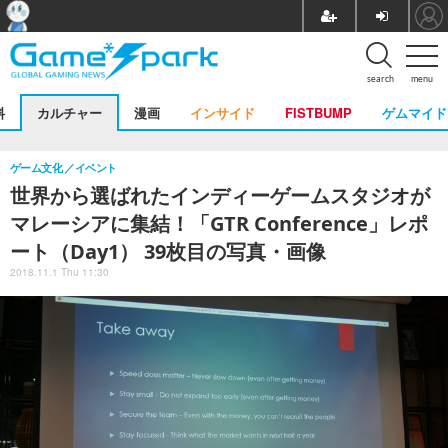
search
menu
料
カルチャー
漫画
インサイド
FISTBUMP
ゲムマイド
ゲーム文化
イベント
世界から選ばれたインディーゲームスタジオが
マレーシアに集結！「GTR Conference」レポ
ート（Day1） 39枚目の写真・画像
2018.11.1 Thu 11:30