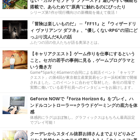
ない『カルドセプト ザ ファースト』遊びやすい機能も
搭載で、あらためて“原典”に触れるのにぴったり
シリーズ第1作が現行機向けの新機能を備えて復活！
「冒険は楽しいものだ」 ─『FF11』と『ウィザードリ
ィ ヴァリアンツ ダフネ』、"優しくないRPG"の沼にど
っぷり沈んだ4人の話
ふたつの沼の住人たちが語る奥深さとは。
【キャリアクエスト】ゲーム作りを仕事にするという
こと。セガの若手の事例に見る，ゲームプログラマと
いう働き方
Game*Sparkと4Gamerの合同による就活イベント「キャリア
クエスト」の第4回が東京都立産業貿易センター浜松町館で開催
されました。このイベントに合わせて取材した、各社の現場で
実際に働いている若手社員へのインタビューをお届けします。
GeForce NOWで『Forza Horizon 6』をプレイ。ハ
ンドルコントローラー×クラウドゲーミングの底力を体
感
体感的にラグはほぼ無し。グラフィックスはもちろん最高設定
でプレイ可能！
クーデレからスタイル抜群お姉さんまでよりどりみど