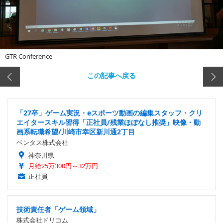
GTR Conference
この記事へ戻る
「27卒」ゲーム実況・eスポーツ動画の編集スタッフ・クリ
エイタースキル習得「正社員/残業ほぼなし推奨」映像・動
画系転職希望/川崎市幸区新川通2丁目
ベンタス株式会社
神奈川県
月給25万300円～32万円
正社員
技術責任者「ゲーム領域」
株式会社ドリコム