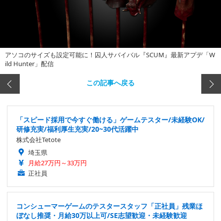
アソコのサイズも設定可能に！囚人サバイバル『SCUM』最新アプデ「W
ild Hunter」配信
この記事へ戻る
「スピード採用で今すぐ働ける」ゲームテスター/未経験OK/
研修充実/福利厚生充実/20~30代活躍中
株式会社Tetote
埼玉県
月給27万円～33万円
正社員
コンシューマーゲームのテスタースタッフ「正社員」残業ほ
ぼなし推奨・月給30万以上可/SE志望歓迎・未経験歓迎