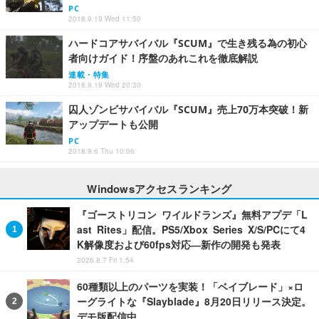
PC
2018.9.19 Wed 11:50
ハードコアサバイバル『SCUM』で生き残る為の初心
者向けガイド！序盤のあれこれを徹底解説
連載・特集
2018.9.19 Wed 20:30
囚人ゾンビサバイバル『SCUM』売上70万本突破！新
アップデートも公開
PC
2018.9.6 Thu 10:06
Windowsアクセスランキング
『ゴーストリコン ワイルドランズ』無料アプデ「L
ast Rites」配信。PS5/Xbox Series X/S/PCにて4
K解像度および60fps対応―新作の開発も発表
2026.8.7 Fri 1:54
60種類以上のパーツを実装！「ベイブレード」×ロ
ーグライトな『Slayblade』8月20日リリース決定。
デモ版配信中