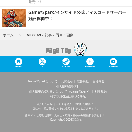
発売中！
Game*Spark/インサイド公式ディスコードサーバー
好評稼働中！
写真・画像
ホーム
›
PC
›
Windows
›
記事
›
Home
X
STEAM
Facebook
YouTube
Game*Sparkについて
お問合せ
広告掲載
会社概要
個人情報保護方針
個人情報の取り扱いについて（Game*Spark）
利用規約
特定商取引法に基づく表記
紹介した商品/サービスを購入、契約した場合に、
売上の一部が弊社サイトに還元されることがあります。
当サイトに掲載の記事・見出し・写真・画像の無断転載を禁じます。
Copyright © 2026 IID, Inc.