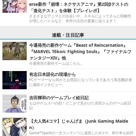
erse新作『崩壊：ネクサスアニマ』第2回βテストの
「進化テスト」を体験【プレイレポ】
さまざまなアニマとの出会いや、スキルによってさらに戦略性
が増したバトルなど、本作の注目の要素に迫ります！
連載・注目記事
今週発売の新作ゲーム『Beast of Reincarnation』
『MARVEL Tōkon: Fighting Souls』『ファイナルフ
ァンタジーXIV』他
今週発売の新作ゲームはこちら。
有志日本語化の現場から
PCゲーマーなら何かとお世話になっているであろう有志翻訳者
に連続インタビュー。
吉田輝和のゲームプレイ絵日記
もはやゲムスパの顔！どこかで見かけた吉田さんのゲーム絵日
記
【大人気4コマ】じゃんげま（Junk Gaming Maide
n）
Game*Sparkの一大コンテンツに成長した4コマ。単行本も好評