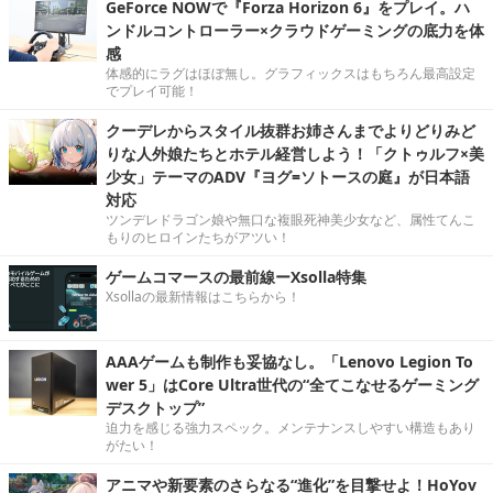
GeForce NOWで『Forza Horizon 6』をプレイ。ハ
ンドルコントローラー×クラウドゲーミングの底力を体
感
体感的にラグはほぼ無し。グラフィックスはもちろん最高設定
でプレイ可能！
クーデレからスタイル抜群お姉さんまでよりどりみど
りな人外娘たちとホテル経営しよう！「クトゥルフ×美
少女」テーマのADV『ヨグ=ソトースの庭』が日本語
対応
ツンデレドラゴン娘や無口な複眼死神美少女など、属性てんこ
もりのヒロインたちがアツい！
ゲームコマースの最前線ーXsolla特集
Xsollaの最新情報はこちらから！
AAAゲームも制作も妥協なし。「Lenovo Legion To
wer 5」はCore Ultra世代の“全てこなせるゲーミング
デスクトップ”
迫力を感じる強力スペック。メンテナンスしやすい構造もあり
がたい！
アニマや新要素のさらなる“進化”を目撃せよ！HoYov