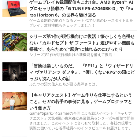
ゲームプレイも録画配信もこれ1台。AMD Ryzen™ AI
プロセッサ搭載の「G TUNE P5-A7G60BK-D」で『Fo
rza Horizon 6』の世界を駆け回る
ゲーム＆制作の拠点となるノートPCで話題のレースタイトルを
プレイ。放熱性能もチェックしました！
シリーズ第1作が現行機向けに復活！懐かしくも色褪せ
ない『カルドセプト ザ ファースト』遊びやすい機能も
搭載で、あらためて“原典”に触れるのにぴったり
シリーズ第1作が現行機向けの新機能を備えて復活！
「冒険は楽しいものだ」 ─『FF11』と『ウィザードリ
ィ ヴァリアンツ ダフネ』、"優しくないRPG"の沼にど
っぷり沈んだ4人の話
ふたつの沼の住人たちが語る奥深さとは。
【キャリアクエスト】ゲーム作りを仕事にするという
こと。セガの若手の事例に見る，ゲームプログラマと
いう働き方
Game*Sparkと4Gamerの合同による就活イベント「キャリア
クエスト」の第4回が東京都立産業貿易センター浜松町館で開催
されました。このイベントに合わせて取材した、各社の現場で
実際に働いている若手社員へのインタビューをお届けします。