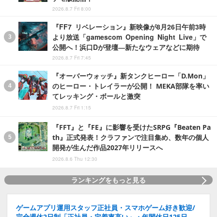
2026.8.7 Fri 8:00
『FF7 リベレーション』新映像が8月26日午前3時
より放送「gamescom Opening Night Live」で
公開へ！浜口Dが登壇―新たなウェアなどに期待
2026.8.7 Fri 7:45
『オーバーウォッチ』新タンクヒーロー「D.Mon」
のヒーロー・トレイラーが公開！ MEKA部隊を率い
てレッキング・ボールと激突
2026.8.7 Fri 1:15
『FFT』と『FE』に影響を受けたSRPG『Beaten Pa
th』正式発表！クラファンで注目集め、数年の個人
開発が生んだ作品2027年リリースへ
2026.8.6 Thu 12:30
ランキングをもっと見る
ゲームアプリ運用スタッフ正社員・スマホゲーム好き歓迎/
完全週休2日制「正社員・定着率高い」・年間休日125日