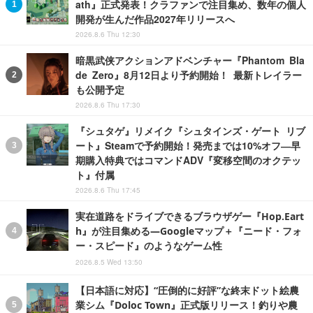
ath』正式発表！クラファンで注目集め、数年の個人
開発が生んだ作品2027年リリースへ
2026.8.6 Thu 12:30
暗黒武侠アクションアドベンチャー『Phantom Bla
de Zero』8月12日より予約開始！ 最新トレイラー
も公開予定
2026.8.6 Thu 17:30
『シュタゲ』リメイク『シュタインズ・ゲート リブ
ート』Steamで予約開始！発売までは10%オフ―早
期購入特典ではコマンドADV『変移空間のオクテッ
ト』付属
2026.8.6 Thu 17:45
実在道路をドライブできるブラウザゲー『Hop.Eart
h』が注目集める―Googleマップ＋『ニード・フォ
ー・スピード』のようなゲーム性
2026.8.5 Wed 13:50
【日本語に対応】“圧倒的に好評”な終末ドット絵農
業シム『Doloc Town』正式版リリース！釣りや農