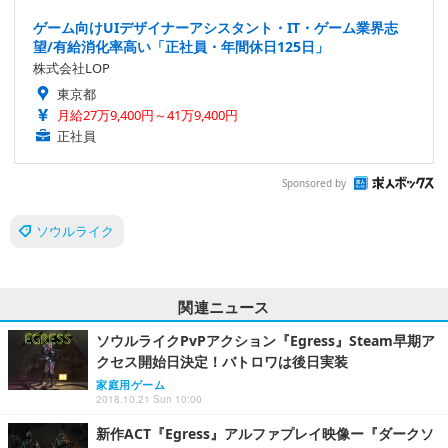
ゲーム向けUIデザイナーアシスタント・IT・ゲーム業界志
望/有給消化率高い「正社員・年間休日125日」
株式会社LOP
東京都
月給27万9,400円～41万9,400円
正社員
Sponsored by
ソウルライク
関連ニュース
ソウルライクPvPアクション『Egress』Steam早期ア
クセス開始日決定！バトロワは後日実装
家庭用ゲーム
2018.10.21 Sun 10:00
新作ACT『Egress』アルファプレイ映像ー『ダークソ