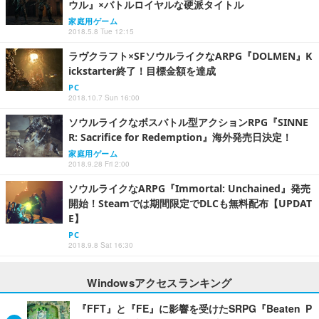
ウル』×バトルロイヤルな硬派タイトル
家庭用ゲーム
2018.5.8 Tue 12:15
ラヴクラフト×SFソウルライクなARPG『DOLMEN』K
ickstarter終了！目標金額を達成
PC
2018.10.7 Sun 16:00
ソウルライクなボスバトル型アクションRPG『SINNE
R: Sacrifice for Redemption』海外発売日決定！
家庭用ゲーム
2018.9.28 Fri 2:00
ソウルライクなARPG『Immortal: Unchained』発売
開始！Steamでは期間限定でDLCも無料配布【UPDAT
E】
PC
2018.9.8 Sat 16:30
Windowsアクセスランキング
『FFT』と『FE』に影響を受けたSRPG『Beaten P