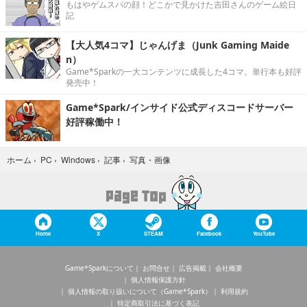
もはやゲムスパの顔！どこかで見かけた吉田さんのゲーム絵日
記
【大人気4コマ】じゃんげま（Junk Gaming Maide
n）
Game*Sparkの一大コンテンツに成長した4コマ。単行本も好評
発売中！
Game*Spark/インサイド公式ディスコードサーバー
好評稼働中！
写真・画像
ホーム
›
PC
›
Windows
›
記事
›
Home
X
STEAM
Facebook
YouTube
Game*Sparkについて
お問合せ
広告掲載
会社概要
個人情報保護方針
個人情報の取り扱いについて（Game*Spark）
利用規約
特定商取引法に基づく表記