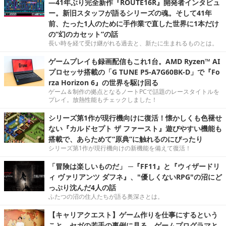
―41年ぶり完全新作『ROUTE16R』開発者インタビュ
ー。新旧スタッフが語るシリーズの魂。そして41年
前、たった1人のために手作業で直した世界に1本だけ
の“幻のカセット”の話
長い時を経て受け継がれる過去と、新たに生まれるものとは。
ゲームプレイも録画配信もこれ1台。AMD Ryzen™ AI
プロセッサ搭載の「G TUNE P5-A7G60BK-D」で『Fo
rza Horizon 6』の世界を駆け回る
ゲーム＆制作の拠点となるノートPCで話題のレースタイトルを
プレイ。放熱性能もチェックしました！
シリーズ第1作が現行機向けに復活！懐かしくも色褪せ
ない『カルドセプト ザ ファースト』遊びやすい機能も
搭載で、あらためて“原典”に触れるのにぴったり
シリーズ第1作が現行機向けの新機能を備えて復活！
「冒険は楽しいものだ」 ─『FF11』と『ウィザードリ
ィ ヴァリアンツ ダフネ』、"優しくないRPG"の沼にど
っぷり沈んだ4人の話
ふたつの沼の住人たちが語る奥深さとは。
【キャリアクエスト】ゲーム作りを仕事にするという
こと。セガの若手の事例に見る，ゲームプログラマと