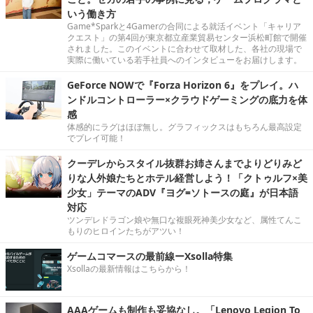
いう働き方
Game*Sparkと4Gamerの合同による就活イベント「キャリア
クエスト」の第4回が東京都立産業貿易センター浜松町館で開催
されました。このイベントに合わせて取材した、各社の現場で
実際に働いている若手社員へのインタビューをお届けします。
GeForce NOWで『Forza Horizon 6』をプレイ。ハ
ンドルコントローラー×クラウドゲーミングの底力を体
感
体感的にラグはほぼ無し。グラフィックスはもちろん最高設定
でプレイ可能！
クーデレからスタイル抜群お姉さんまでよりどりみど
りな人外娘たちとホテル経営しよう！「クトゥルフ×美
少女」テーマのADV『ヨグ=ソトースの庭』が日本語
対応
ツンデレドラゴン娘や無口な複眼死神美少女など、属性てんこ
もりのヒロインたちがアツい！
ゲームコマースの最前線ーXsolla特集
Xsollaの最新情報はこちらから！
AAAゲームも制作も妥協なし。「Lenovo Legion To