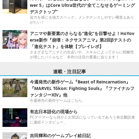
wer 5」はCore Ultra世代の“全てこなせるゲーミング
デスクトップ”
迫力を感じる強力スペック。メンテナンスしやすい構造もあり
がたい！
アニマや新要素のさらなる“進化”を目撃せよ！HoYov
erse新作『崩壊：ネクサスアニマ』第2回βテストの
「進化テスト」を体験【プレイレポ】
さまざまなアニマとの出会いや、スキルによってさらに戦略性
が増したバトルなど、本作の注目の要素に迫ります！
連載・注目記事
今週発売の新作ゲーム『Beast of Reincarnation』
『MARVEL Tōkon: Fighting Souls』『ファイナルフ
ァンタジーXIV』他
今週発売の新作ゲームはこちら。
有志日本語化の現場から
PCゲーマーなら何かとお世話になっているであろう有志翻訳者
に連続インタビュー。
吉田輝和のゲームプレイ絵日記