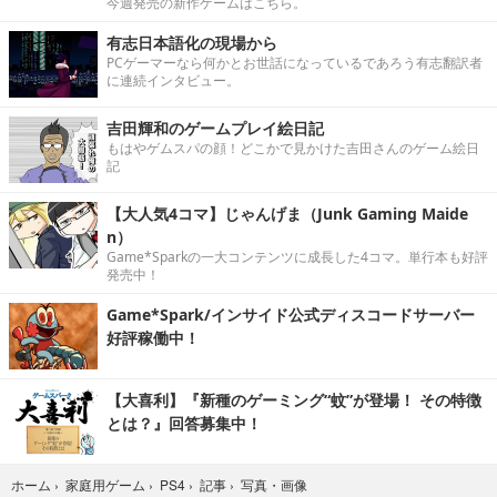
今週発売の新作ゲームはこちら。
有志日本語化の現場から
PCゲーマーなら何かとお世話になっているであろう有志翻訳者
に連続インタビュー。
吉田輝和のゲームプレイ絵日記
もはやゲムスパの顔！どこかで見かけた吉田さんのゲーム絵日
記
【大人気4コマ】じゃんげま（Junk Gaming Maide
n）
Game*Sparkの一大コンテンツに成長した4コマ。単行本も好評
発売中！
Game*Spark/インサイド公式ディスコードサーバー
好評稼働中！
【大喜利】『新種のゲーミング“蚊”が登場！ その特徴
とは？』回答募集中！
写真・画像
ホーム
›
家庭用ゲーム
›
PS4
›
記事
›