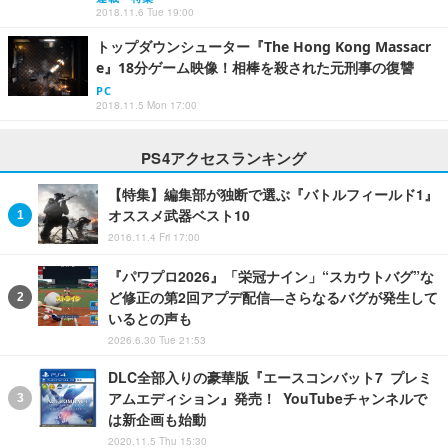
2018.11.6 Tue 19:00
トップダウンシューター『The Hong Kong Massacr
e』18分ゲーム映像！相棒を殺された元刑事の復讐
PC
2018.11.5 Mon 17:00
PS4アクセスランキング
【特集】編集部が独断で選ぶ『バトルフィールド1』
オススメ武器ベスト10
2016.11.4 Fri 17:00
『パワプロ2026』「栄冠ナイン」“スカウトバグ”な
ど修正の第2回アプデ配信―さらなるバグが発生して
いるとの声も
2026.6.30 Tue 21:53
DLC全部入りの豪華版『エースコンバット7 プレミ
アムエディション』発売！ YouTubeチャンネルで
は新企画も始動
2020.11.5 Thu 15:30