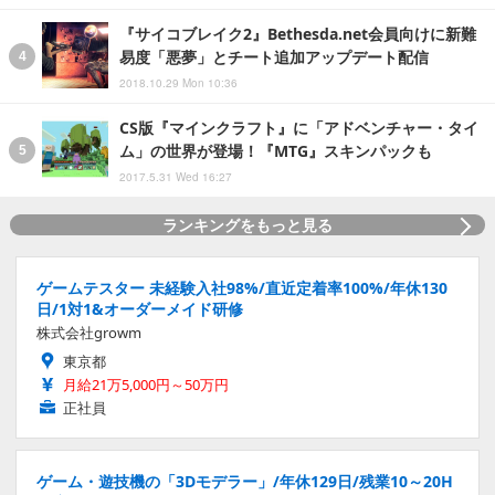
『サイコブレイク2』Bethesda.net会員向けに新難
易度「悪夢」とチート追加アップデート配信
2018.10.29 Mon 10:36
CS版『マインクラフト』に「アドベンチャー・タイ
ム」の世界が登場！『MTG』スキンパックも
2017.5.31 Wed 16:27
ランキングをもっと見る
ゲームテスター 未経験入社98%/直近定着率100%/年休130
日/1対1&オーダーメイド研修
株式会社growm
東京都
月給21万5,000円～50万円
正社員
ゲーム・遊技機の「3Dモデラー」/年休129日/残業10～20H