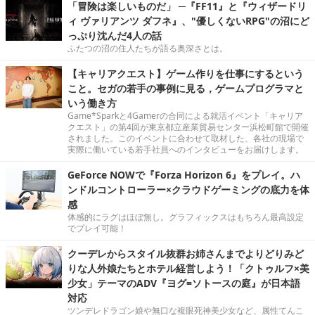
「冒険は楽しいものだ」 ─『FF11』と『ウィザードリ
ィ ヴァリアンツ ダフネ』、"優しくないRPG"の沼にど
っぷり沈んだ4人の話
ふたつの沼の住人たちが語る奥深さとは。
【キャリアクエスト】ゲーム作りを仕事にするという
こと。セガの若手の事例に見る，ゲームプログラマと
いう働き方
Game*Sparkと4Gamerの合同による就活イベント「キャリア
クエスト」の第4回が東京都立産業貿易センター浜松町館で開催
されました。このイベントに合わせて取材した、各社の現場で
実際に働いている若手社員へのインタビューをお届けします。
GeForce NOWで『Forza Horizon 6』をプレイ。ハ
ンドルコントローラー×クラウドゲーミングの底力を体
感
体感的にラグはほぼ無し。グラフィックスはもちろん最高設定
でプレイ可能！
クーデレからスタイル抜群お姉さんまでよりどりみど
りな人外娘たちとホテル経営しよう！「クトゥルフ×美
少女」テーマのADV『ヨグ=ソトースの庭』が日本語
対応
ツンデレドラゴン娘や無口な複眼死神美少女など、属性てんこ