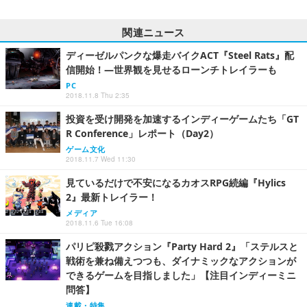
関連ニュース
ディーゼルパンクな爆走バイクACT『Steel Rats』配
信開始！―世界観を見せるローンチトレイラーも
PC
2018.11.8 Thu 2:35
投資を受け開発を加速するインディーゲームたち「GT
R Conference」レポート（Day2）
ゲーム文化
2018.11.7 Wed 11:30
見ているだけで不安になるカオスRPG続編『Hylics
2』最新トレイラー！
メディア
2018.11.6 Tue 16:08
パリピ殺戮アクション『Party Hard 2』「ステルスと
戦術を兼ね備えつつも、ダイナミックなアクションが
できるゲームを目指しました」【注目インディーミニ
問答】
連載・特集