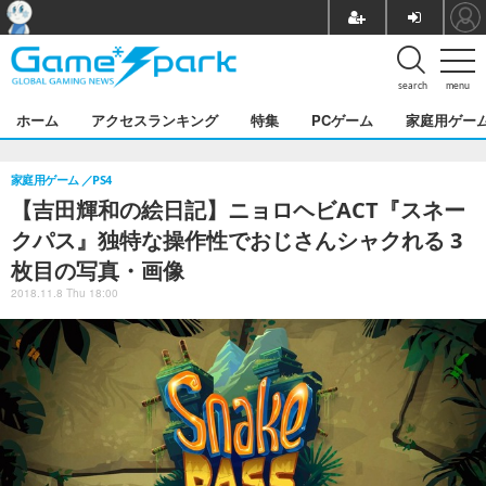
search
menu
ホーム
アクセスランキング
特集
PCゲーム
家庭用ゲー
家庭用ゲーム
PS4
【吉田輝和の絵日記】ニョロヘビACT『スネー
クパス』独特な操作性でおじさんシャクれる 3
枚目の写真・画像
2018.11.8 Thu 18:00