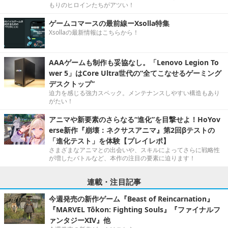
もりのヒロインたちがアツい！
ゲームコマースの最前線ーXsolla特集
Xsollaの最新情報はこちらから！
AAAゲームも制作も妥協なし。「Lenovo Legion To
wer 5」はCore Ultra世代の“全てこなせるゲーミング
デスクトップ”
迫力を感じる強力スペック。メンテナンスしやすい構造もあり
がたい！
アニマや新要素のさらなる“進化”を目撃せよ！HoYov
erse新作『崩壊：ネクサスアニマ』第2回βテストの
「進化テスト」を体験【プレイレポ】
さまざまなアニマとの出会いや、スキルによってさらに戦略性
が増したバトルなど、本作の注目の要素に迫ります！
連載・注目記事
今週発売の新作ゲーム『Beast of Reincarnation』
『MARVEL Tōkon: Fighting Souls』『ファイナルフ
ァンタジーXIV』他