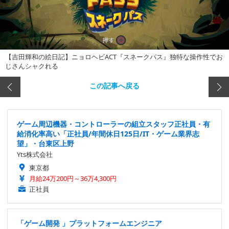
【吉田輝和の絵日記】ニョロヘビACT『スネークパス』独特な操作性でお
じさんシャクれる
この記事へ戻る
ゲーム周辺機器・コントローラーの組立スタッフ正社員・有
給消化率高い「正社員/年間休日125日/IT・ゲーム業界志
望」・台東区上野
Yts株式会社
東京都
月給24万200円～36万4,300円
正社員
「ゲーム開発 」プラットフォームエンジニア