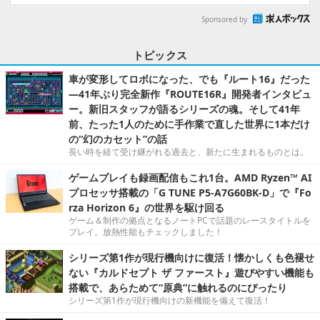
Sponsored by
トピックス
車が変形してロボになった、でも『ルート16』だった
―41年ぶり完全新作『ROUTE16R』開発者インタビュ
ー。新旧スタッフが語るシリーズの魂。そして41年
前、たった1人のために手作業で直した世界に1本だけ
の“幻のカセット”の話
長い時を経て受け継がれる過去と、新たに生まれるものとは。
ゲームプレイも録画配信もこれ1台。AMD Ryzen™ AI
プロセッサ搭載の「G TUNE P5-A7G60BK-D」で『Fo
rza Horizon 6』の世界を駆け回る
ゲーム＆制作の拠点となるノートPCで話題のレースタイトルを
プレイ。放熱性能もチェックしました！
シリーズ第1作が現行機向けに復活！懐かしくも色褪せ
ない『カルドセプト ザ ファースト』遊びやすい機能も
搭載で、あらためて“原典”に触れるのにぴったり
シリーズ第1作が現行機向けの新機能を備えて復活！