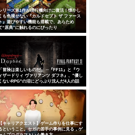
シリーズ第1作が現行機向けに復活！懐かし
くも色褪せない『カルドセプト ザ ファース
ト』遊びやすい機能も搭載で、あらため
て“原典”に触れるのにぴったり
「冒険は楽しいものだ」 ─『FF11』と『ウ
ィザードリィ ヴァリアンツ ダフネ』、"優し
くないRPG"の沼にどっぷり沈んだ4人の話
【キャリアクエスト】ゲーム作りを仕事にす
るということ。セガの若手の事例に見る，ゲ
ームプログラマという働き方