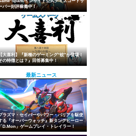
Game*Spark/インサイド公式ディスコードサ
ーバー好評稼働中！
【大喜利】『新種のゲーミング“蚊”が登場！
その特徴とは？』回答募集中！
最新ニュース
プラズマ・セイバーやパワー・バリアを駆使
する『オーバーウォッチ』新タンクヒーロー
「D.Mon」ゲームプレイ・トレイラー！