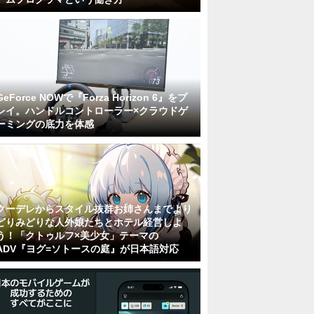
GeForce NOWで『Forza Horizon 6』をプ
レイ。ハンドルコントローラー×クラウドゲ
ーミングの底力を体感
クーデレからスタイル抜群お姉さんまでより
どりみどりな人外娘たちとホテル経営しよ
う！「クトゥルフ×美少女」テーマの
ADV『ヨグ=ソトースの庭』が日本語対応