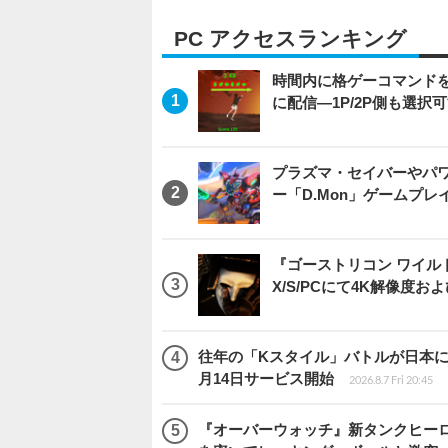
PC アクセスランキング
時間内に格ゲーコマンドを入
に配信―1P/2P側も選択
プラズマ・セイバーやパ
ー「D.Mon」ゲームプ
『ゴーストリコン ワイルドラン
X/S/PCにて4K解像度お
往年の「Kスタイル」バトルが日本に再来！
月14日サービス開始
2026.8.7 Fri 20:45
『オーバーウォッチ』新タンクヒーロー