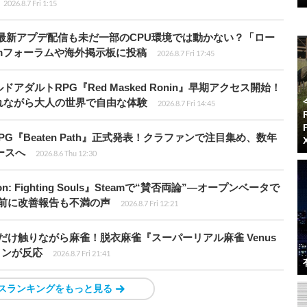
2026.8.7 Fri 1:15
最新アプデ配信も未だ一部のCPU環境では動かない？「ロー
amフォーラムや海外掲示板に投稿
2026.8.7 Fri 17:45
ダルトRPG『Red Masked Ronin』早期アクセス開始！
れながら大人の世界で自由な体験
2026.8.7 Fri 14:45
PG『Beaten Path』正式発表！クラファンで注目集め、数年
ースへ
2026.8.6 Thu 12:30
: Fighting Souls』Steamで“賛否両論”―オープンベータで
前に改善報告も不満の声
2026.8.7 Fri 12:21
だけ触りながら麻雀！脱衣麻雀『スーパーリアル麻雀 Venus
インが反応
2026.8.7 Fri 21:41
スランキングをもっと見る