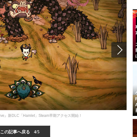
arve』新DLC「Hamlet」Steam早期アクセス開始！
この記事へ戻る
4/5