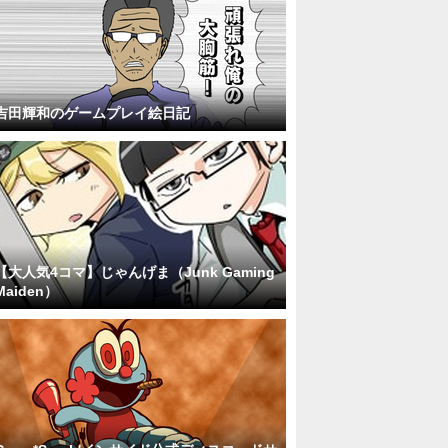
吉田輝和のゲームプレイ絵日記
【大人気4コマ】じゃんげま（Junk Gaming
Maiden）