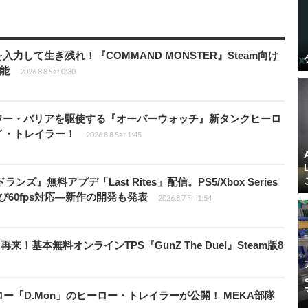
力して生き残れ！『COMMAND MONSTER』Steam向け
可能
2026.8.8 Sat 0:30
ワー・バリアを駆使する『オーバーウォッチ』新タンクヒーロ
レイ・トレイラー！
2026.8.8 Sat 1:45
ズ』無料アプデ「Last Rites」配信。PS5/Xbox Series
よび60fps対応―新作の開発も発表
2026.8.7 Fri 1:54
基本無料オンラインTPS『GunZ The Duel』Steam版8
「D.Mon」のヒーロー・トレイラーが公開！ MEKA部隊