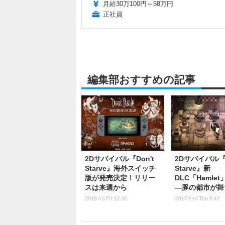
月給30万100円～58万円
正社員
編集部おすすめの記事
2Dサバイバル『Don't
2Dサバイバル『D
Starve』海外スイッチ
Starve』新
版が発売決定！リリー
DLC「Hamle
スは来週から
―豚の都市が舞
2018.4.6 Fri 12:30
2017.9.14 Thu 9:42