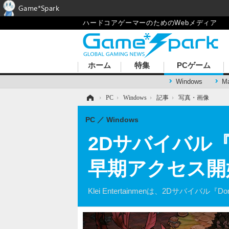
Game*Spark
ハードコアゲーマーのためのWebメディア
ホーム
特集
PCゲーム
Windows
M
ホーム
›
PC
›
Windows
›
記事
›
写真・画像
PC
Windows
2Dサバイバル『Do
早期アクセス開
Klei Entertainmenは、2Dサバイバル『D