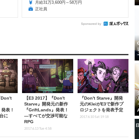
月給31万3,600円～58万円
正社員
Sponsored by
on't
【E3 2017】『Don't
『Don't Starve』開発
Starve』開発元の新作
元のKleiがE3で新作プ
t」発表！
『GriftLands』発表！
ロジェクトを発表予定
台に
―すべてが交渉可能な
2017.6.10 Sat 19:18
RPG
2017.6.13 Tue 4:58