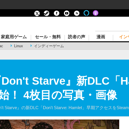
家庭用ゲーム
セール・無料
読者の声
漫画
イン
ac
Linux
インディーゲーム
n't Starve』新DLC「Ha
始！ 4枚目の写真・画像
on't Starve』の新DLC「Don't Starve: Hamlet」早期アクセスを