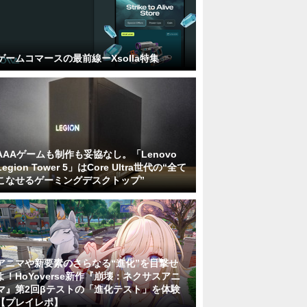
ゲームコマースの最前線ーXsolla特集
AAAゲームも制作も妥協なし。「Lenovo
Legion Tower 5」はCore Ultra世代の“全て
こなせるゲーミングデスクトップ”
アニマや新要素のさらなる“進化”を目撃せ
よ！HoYoverse新作『崩壊：ネクサスアニ
マ』第2回βテストの「進化テスト」を体験
【プレイレポ】