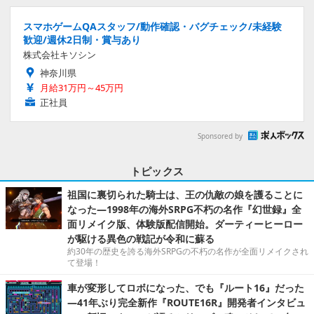
スマホゲームQAスタッフ/動作確認・バグチェック/未経験
歓迎/週休2日制・賞与あり
株式会社キソシン
神奈川県
月給31万円～45万円
正社員
Sponsored by
トピックス
祖国に裏切られた騎士は、王の仇敵の娘を護ることに
なった―1998年の海外SRPG不朽の名作『幻世録』全
面リメイク版、体験版配信開始。ダーティーヒーロー
が駆ける異色の戦記が令和に蘇る
約30年の歴史を誇る海外SRPGの不朽の名作が全面リメイクされ
て登場！
車が変形してロボになった、でも『ルート16』だった
―41年ぶり完全新作『ROUTE16R』開発者インタビュ