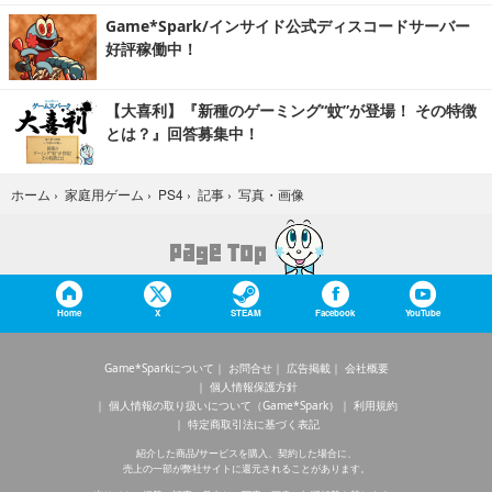
Game*Spark/インサイド公式ディスコードサーバー
好評稼働中！
【大喜利】『新種のゲーミング“蚊”が登場！ その特徴
とは？』回答募集中！
写真・画像
ホーム
›
家庭用ゲーム
›
PS4
›
記事
›
Home
X
STEAM
Facebook
YouTube
Game*Sparkについて
お問合せ
広告掲載
会社概要
個人情報保護方針
個人情報の取り扱いについて（Game*Spark）
利用規約
特定商取引法に基づく表記
紹介した商品/サービスを購入、契約した場合に、
売上の一部が弊社サイトに還元されることがあります。