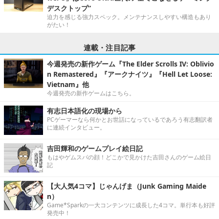
デスクトップ”
迫力を感じる強力スペック。メンテナンスしやすい構造もあり
がたい！
連載・注目記事
今週発売の新作ゲーム『The Elder Scrolls IV: Oblivio
n Remastered』『アークナイツ』『Hell Let Loose:
Vietnam』他
今週発売の新作ゲームはこちら。
有志日本語化の現場から
PCゲーマーなら何かとお世話になっているであろう有志翻訳者
に連続インタビュー。
吉田輝和のゲームプレイ絵日記
もはやゲムスパの顔！どこかで見かけた吉田さんのゲーム絵日
記
【大人気4コマ】じゃんげま（Junk Gaming Maide
n）
Game*Sparkの一大コンテンツに成長した4コマ。単行本も好評
発売中！