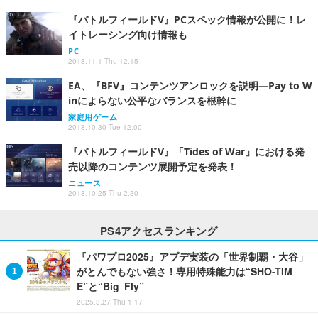
『バトルフィールドV』PCスペック情報が公開に！レ
イトレーシング向け情報も
PC
2018.11.1 Thu 12:15
EA、『BFV』コンテンツアンロックを説明―Pay to W
inによらない公平なバランスを根幹に
家庭用ゲーム
2018.10.30 Tue 12:00
『バトルフィールドV』「Tides of War」における発
売以降のコンテンツ展開予定を発表！
ニュース
2018.10.25 Thu 2:30
PS4アクセスランキング
『パワプロ2025』アプデ実装の「世界制覇・大谷」
がとんでもない強さ！専用特殊能力は“SHO-TIM
E”と“Big Fly”
2025.3.27 Thu 1:17