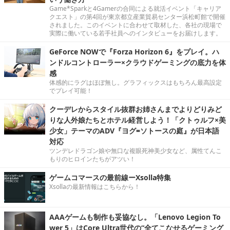
Game*Sparkと4Gamerの合同による就活イベント「キャリア
クエスト」の第4回が東京都立産業貿易センター浜松町館で開催
されました。このイベントに合わせて取材した、各社の現場で
実際に働いている若手社員へのインタビューをお届けします。
GeForce NOWで『Forza Horizon 6』をプレイ。ハ
ンドルコントローラー×クラウドゲーミングの底力を体
感
体感的にラグはほぼ無し。グラフィックスはもちろん最高設定
でプレイ可能！
クーデレからスタイル抜群お姉さんまでよりどりみど
りな人外娘たちとホテル経営しよう！「クトゥルフ×美
少女」テーマのADV『ヨグ=ソトースの庭』が日本語
対応
ツンデレドラゴン娘や無口な複眼死神美少女など、属性てんこ
もりのヒロインたちがアツい！
ゲームコマースの最前線ーXsolla特集
Xsollaの最新情報はこちらから！
AAAゲームも制作も妥協なし。「Lenovo Legion To
wer 5」はCore Ultra世代の“全てこなせるゲーミング