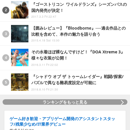
『ゴーストリコン ワイルドランズ』シーズンパスの
国内発売が決定！
2017.3.3 Fri 22:47
【囲みレビュー】『Bloodborne』──過去作品との
比較を含めて、本作の魅力を語り合う
2015.4.18 Sat 15:00
その水着ほぼ裸なんですけど！『DOA Xtreme 3』
様々な衣装が公開！
2016.3.11 Fri 22:02
『シャドウ オブ ザ トゥームレイダー』戦闘/探索/
パズルで異なる難易度設定が可能に
2018.8.10 Fri 21:30
ランキングをもっと見る
ゲーム好き歓迎・アプリゲーム開発のアシスタントスタッ
フ/残業少なめ/IT業界デビュー