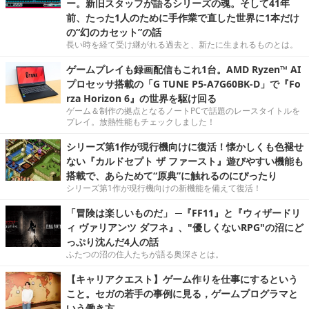
ー。新旧スタッフが語るシリーズの魂。そして41年
前、たった1人のために手作業で直した世界に1本だけ
の“幻のカセット”の話
長い時を経て受け継がれる過去と、新たに生まれるものとは。
ゲームプレイも録画配信もこれ1台。AMD Ryzen™ AI
プロセッサ搭載の「G TUNE P5-A7G60BK-D」で『Fo
rza Horizon 6』の世界を駆け回る
ゲーム＆制作の拠点となるノートPCで話題のレースタイトルを
プレイ。放熱性能もチェックしました！
シリーズ第1作が現行機向けに復活！懐かしくも色褪せ
ない『カルドセプト ザ ファースト』遊びやすい機能も
搭載で、あらためて“原典”に触れるのにぴったり
シリーズ第1作が現行機向けの新機能を備えて復活！
「冒険は楽しいものだ」 ─『FF11』と『ウィザードリ
ィ ヴァリアンツ ダフネ』、"優しくないRPG"の沼にど
っぷり沈んだ4人の話
ふたつの沼の住人たちが語る奥深さとは。
【キャリアクエスト】ゲーム作りを仕事にするという
こと。セガの若手の事例に見る，ゲームプログラマと
いう働き方