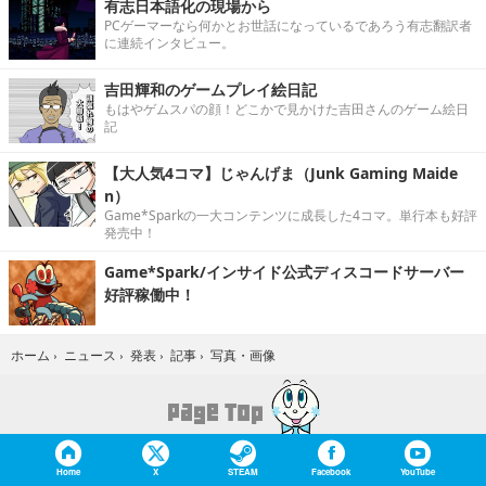
有志日本語化の現場から
PCゲーマーなら何かとお世話になっているであろう有志翻訳者
に連続インタビュー。
吉田輝和のゲームプレイ絵日記
もはやゲムスパの顔！どこかで見かけた吉田さんのゲーム絵日
記
【大人気4コマ】じゃんげま（Junk Gaming Maide
n）
Game*Sparkの一大コンテンツに成長した4コマ。単行本も好評
発売中！
Game*Spark/インサイド公式ディスコードサーバー
好評稼働中！
写真・画像
ホーム
›
ニュース
›
発表
›
記事
›
Home
X
STEAM
Facebook
YouTube