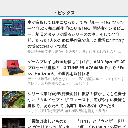
トピックス
車が変形してロボになった、でも『ルート16』だった
―41年ぶり完全新作『ROUTE16R』開発者インタビュ
ー。新旧スタッフが語るシリーズの魂。そして41年
前、たった1人のために手作業で直した世界に1本だけ
の“幻のカセット”の話
長い時を経て受け継がれる過去と、新たに生まれるものとは。
ゲームプレイも録画配信もこれ1台。AMD Ryzen™ AI
プロセッサ搭載の「G TUNE P5-A7G60BK-D」で『Fo
rza Horizon 6』の世界を駆け回る
ゲーム＆制作の拠点となるノートPCで話題のレースタイトルを
プレイ。放熱性能もチェックしました！
シリーズ第1作が現行機向けに復活！懐かしくも色褪せ
ない『カルドセプト ザ ファースト』遊びやすい機能も
搭載で、あらためて“原典”に触れるのにぴったり
シリーズ第1作が現行機向けの新機能を備えて復活！
「冒険は楽しいものだ」 ─『FF11』と『ウィザードリ
ィ ヴァリアンツ ダフネ』、"優しくないRPG"の沼にど