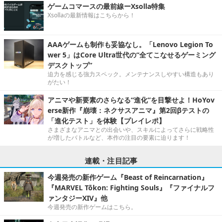
ゲームコマースの最前線ーXsolla特集
Xsollaの最新情報はこちらから！
AAAゲームも制作も妥協なし。「Lenovo Legion To
wer 5」はCore Ultra世代の“全てこなせるゲーミング
デスクトップ”
迫力を感じる強力スペック。メンテナンスしやすい構造もあり
がたい！
アニマや新要素のさらなる“進化”を目撃せよ！HoYov
erse新作『崩壊：ネクサスアニマ』第2回βテストの
「進化テスト」を体験【プレイレポ】
さまざまなアニマとの出会いや、スキルによってさらに戦略性
が増したバトルなど、本作の注目の要素に迫ります！
連載・注目記事
今週発売の新作ゲーム『Beast of Reincarnation』
『MARVEL Tōkon: Fighting Souls』『ファイナルフ
ァンタジーXIV』他
今週発売の新作ゲームはこちら。