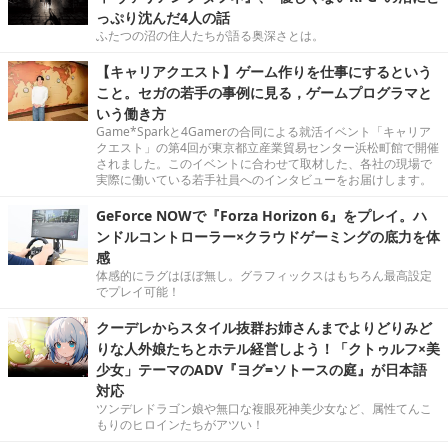
っぷり沈んだ4人の話
ふたつの沼の住人たちが語る奥深さとは。
【キャリアクエスト】ゲーム作りを仕事にするという
こと。セガの若手の事例に見る，ゲームプログラマと
いう働き方
Game*Sparkと4Gamerの合同による就活イベント「キャリア
クエスト」の第4回が東京都立産業貿易センター浜松町館で開催
されました。このイベントに合わせて取材した、各社の現場で
実際に働いている若手社員へのインタビューをお届けします。
GeForce NOWで『Forza Horizon 6』をプレイ。ハ
ンドルコントローラー×クラウドゲーミングの底力を体
感
体感的にラグはほぼ無し。グラフィックスはもちろん最高設定
でプレイ可能！
クーデレからスタイル抜群お姉さんまでよりどりみど
りな人外娘たちとホテル経営しよう！「クトゥルフ×美
少女」テーマのADV『ヨグ=ソトースの庭』が日本語
対応
ツンデレドラゴン娘や無口な複眼死神美少女など、属性てんこ
もりのヒロインたちがアツい！