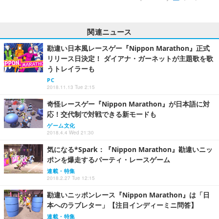
関連ニュース
勘違い日本風レースゲー『Nippon Marathon』正式
リリース日決定！ ダイアナ・ガーネットが主題歌を歌
うトレイラーも
PC
2018.11.13 Tue 2:15
奇怪レースゲー『Nippon Marathon』が日本語に対
応！交代制で対戦できる新モードも
ゲーム文化
2018.4.4 Wed 21:30
気になる*Spark：『Nippon Marathon』勘違いニッ
ポンを爆走するパーティ・レースゲーム
連載・特集
2018.2.27 Tue 12:15
勘違いニッポンレース『Nippon Marathon』は「日
本へのラブレター」【注目インディーミニ問答】
連載・特集