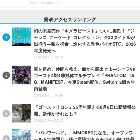
2018.2.24 Sat 12:00
発表アクセスランキング
幻の未発売作『キメラビースト』ついに復刻！『ジ
ャレコ アーケード コレクション』全32タイトルが
出揃う―敵を捕食し進化する異色バイオSTG、2026
年度発売へ
2026.8.6 Thu 19:17
宝を盗め、仲間を救え、館から脱出せよ―シーフvs
ゴースト4対4非対称マルチプレイ『PHANTOM TA
G: MANIFEST』今夏Steam配信、Switch 2版も年
内登場
2026.8.6 Thu 14:00
『ゴーストリコン』25周年迎える8月6日に新情報公
開。新作かそれとも？
2026.8.3 Mon 22:15
『パルワールド』、MMORPGになる。オープンワ
ールドで仲間と一緒に冒険できるモバイル向け作品