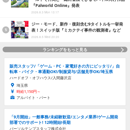
『Palworld Online』発表
2026.8.3 Mon 13:17
ジー・モード、新作・復刻含む9タイトルを一挙発
表！スイッチ版『ミカクテイ事件の観測者』など
2026.8.5 Wed 20:20
ランキングをもっと見る
販売スタッフ/「ゲーム・PC・家電好きの方にピッタリ/」自
転車・バイク・車通勤OK!/制服貸与/店舗見学OK/埼玉県
ハードオフ・オフハウス/入間藤沢店
埼玉県
時給1,150円～
アルバイト・パート
「9月開始」一般事務/未経験歓迎/エンタメ業界!ゲーム開発
部署でのサポート! 12時開始!長期
パーソルテンプスタッフ株式会社