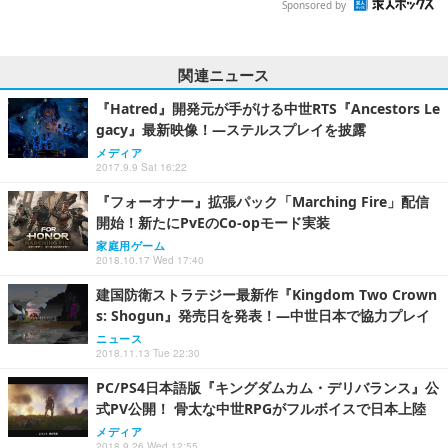
Sponsored by
関連ニュース
『Hatred』開発元が手がける中世RTS『Ancestors Le
gacy』最新映像！―ステルスプレイを披露
メディア
2017.9.9 Sat 16:22
『フォーオナー』拡張パック「Marching Fire」配信
開始！新たにPvEのCo-opモード実装
家庭用ゲーム
2018.10.17 Wed 17:40
建国防衛ストラテジー最新作『Kingdom Two Crown
s: Shogun』発売日を発表！―中世日本で協力プレイ
ニュース
2018.11.13 Tue 22:30
PC/PS4日本語版『キングダムカム・デリバランス』公
式PV公開！ 骨太な中世RPGがフルボイスで日本上陸
メディア
2018.9.26 Wed 12:55