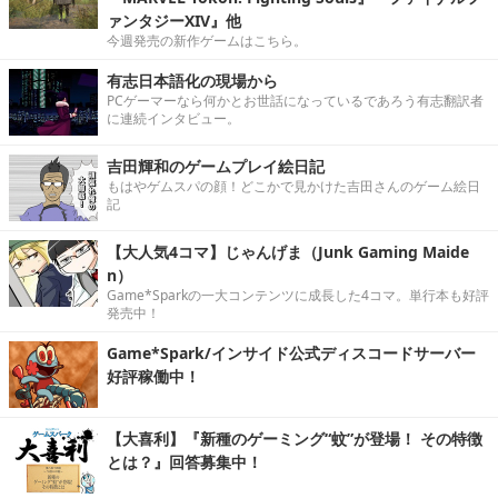
ァンタジーXIV』他
今週発売の新作ゲームはこちら。
有志日本語化の現場から
PCゲーマーなら何かとお世話になっているであろう有志翻訳者
に連続インタビュー。
吉田輝和のゲームプレイ絵日記
もはやゲムスパの顔！どこかで見かけた吉田さんのゲーム絵日
記
【大人気4コマ】じゃんげま（Junk Gaming Maide
n）
Game*Sparkの一大コンテンツに成長した4コマ。単行本も好評
発売中！
Game*Spark/インサイド公式ディスコードサーバー
好評稼働中！
【大喜利】『新種のゲーミング“蚊”が登場！ その特徴
とは？』回答募集中！