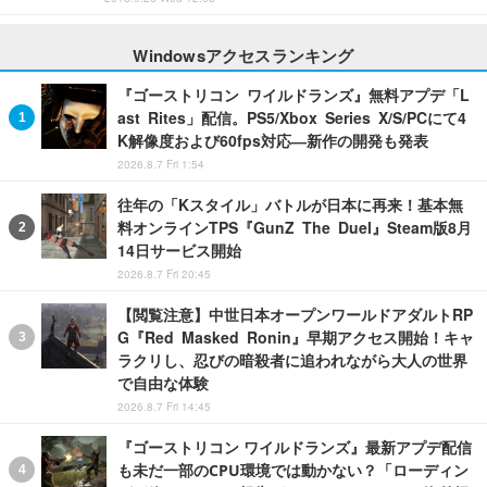
Windowsアクセスランキング
『ゴーストリコン ワイルドランズ』無料アプデ「L
ast Rites」配信。PS5/Xbox Series X/S/PCにて4
K解像度および60fps対応―新作の開発も発表
2026.8.7 Fri 1:54
往年の「Kスタイル」バトルが日本に再来！基本無
料オンラインTPS『GunZ The Duel』Steam版8月
14日サービス開始
2026.8.7 Fri 20:45
【閲覧注意】中世日本オープンワールドアダルトRP
G『Red Masked Ronin』早期アクセス開始！キャ
ラクリし、忍びの暗殺者に追われながら大人の世界
で自由な体験
2026.8.7 Fri 14:45
『ゴーストリコン ワイルドランズ』最新アプデ配信
も未だ一部のCPU環境では動かない？「ローディン