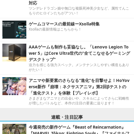
対応
ツンデレドラゴン娘や無口な複眼死神美少女など、属性てんこ
もりのヒロインたちがアツい！
ゲームコマースの最前線ーXsolla特集
Xsollaの最新情報はこちらから！
AAAゲームも制作も妥協なし。「Lenovo Legion To
wer 5」はCore Ultra世代の“全てこなせるゲーミング
デスクトップ”
迫力を感じる強力スペック。メンテナンスしやすい構造もあり
がたい！
アニマや新要素のさらなる“進化”を目撃せよ！HoYov
erse新作『崩壊：ネクサスアニマ』第2回βテストの
「進化テスト」を体験【プレイレポ】
さまざまなアニマとの出会いや、スキルによってさらに戦略性
が増したバトルなど、本作の注目の要素に迫ります！
連載・注目記事
今週発売の新作ゲーム『Beast of Reincarnation』
『MARVEL Tōkon: Fighting Souls』『ファイナルフ