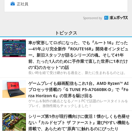
正社員
Sponsored by
トピックス
車が変形してロボになった、でも『ルート16』だった
―41年ぶり完全新作『ROUTE16R』開発者インタビュ
ー。新旧スタッフが語るシリーズの魂。そして41年
前、たった1人のために手作業で直した世界に1本だけ
の“幻のカセット”の話
長い時を経て受け継がれる過去と、新たに生まれるものとは。
ゲームプレイも録画配信もこれ1台。AMD Ryzen™ AI
プロセッサ搭載の「G TUNE P5-A7G60BK-D」で『Fo
rza Horizon 6』の世界を駆け回る
ゲーム＆制作の拠点となるノートPCで話題のレースタイトルを
プレイ。放熱性能もチェックしました！
シリーズ第1作が現行機向けに復活！懐かしくも色褪せ
ない『カルドセプト ザ ファースト』遊びやすい機能も
搭載で、あらためて“原典”に触れるのにぴったり