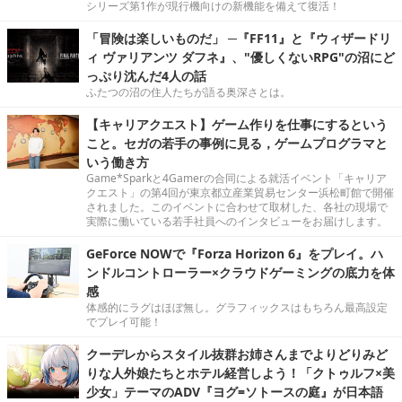
シリーズ第1作が現行機向けの新機能を備えて復活！
「冒険は楽しいものだ」 ─『FF11』と『ウィザードリ
ィ ヴァリアンツ ダフネ』、"優しくないRPG"の沼にど
っぷり沈んだ4人の話
ふたつの沼の住人たちが語る奥深さとは。
【キャリアクエスト】ゲーム作りを仕事にするという
こと。セガの若手の事例に見る，ゲームプログラマと
いう働き方
Game*Sparkと4Gamerの合同による就活イベント「キャリア
クエスト」の第4回が東京都立産業貿易センター浜松町館で開催
されました。このイベントに合わせて取材した、各社の現場で
実際に働いている若手社員へのインタビューをお届けします。
GeForce NOWで『Forza Horizon 6』をプレイ。ハ
ンドルコントローラー×クラウドゲーミングの底力を体
感
体感的にラグはほぼ無し。グラフィックスはもちろん最高設定
でプレイ可能！
クーデレからスタイル抜群お姉さんまでよりどりみど
りな人外娘たちとホテル経営しよう！「クトゥルフ×美
少女」テーマのADV『ヨグ=ソトースの庭』が日本語