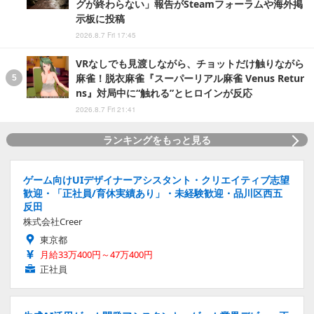
グが終わらない」報告がSteamフォーラムや海外掲
示板に投稿
2026.8.7 Fri 17:45
VRなしでも見渡しながら、チョットだけ触りながら
麻雀！脱衣麻雀『スーパーリアル麻雀 Venus Retur
ns』対局中に“触れる”とヒロインが反応
2026.8.7 Fri 21:41
ランキングをもっと見る
ゲーム向けUIデザイナーアシスタント・クリエイティブ志望
歓迎・「正社員/育休実績あり」・未経験歓迎・品川区西五
反田
株式会社Creer
東京都
月給33万400円～47万400円
正社員