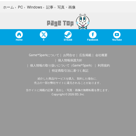
写真・画像
ホーム
›
PC
›
Windows
›
記事
›
Home
X
STEAM
Facebook
YouTube
Game*Sparkについて
お問合せ
広告掲載
会社概要
個人情報保護方針
個人情報の取り扱いについて（Game*Spark）
利用規約
特定商取引法に基づく表記
紹介した商品/サービスを購入、契約した場合に、
売上の一部が弊社サイトに還元されることがあります。
当サイトに掲載の記事・見出し・写真・画像の無断転載を禁じます。
Copyright © 2026 IID, Inc.