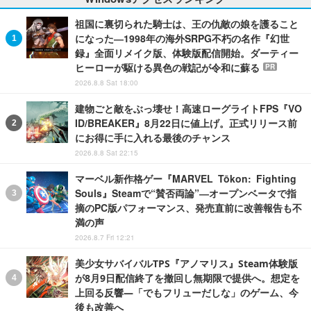
祖国に裏切られた騎士は、王の仇敵の娘を護ること
になった―1998年の海外SRPG不朽の名作『幻世
録』全面リメイク版、体験版配信開始。ダーティー
ヒーローが駆ける異色の戦記が令和に蘇る
PR
2026.8.8 Sat 18:00
建物ごと敵をぶっ壊せ！高速ローグライトFPS『VO
ID/BREAKER』8月22日に値上げ。正式リリース前
にお得に手に入れる最後のチャンス
2026.8.8 Sat 22:15
マーベル新作格ゲー『MARVEL Tōkon: Fighting
Souls』Steamで“賛否両論”―オープンベータで指
摘のPC版パフォーマンス、発売直前に改善報告も不
満の声
2026.8.7 Fri 12:21
美少女サバイバルTPS『アノマリス』Steam体験版
が8月9日配信終了を撤回し無期限で提供へ。想定を
上回る反響―「でもフリューだしな」のゲーム、今
後も改善へ