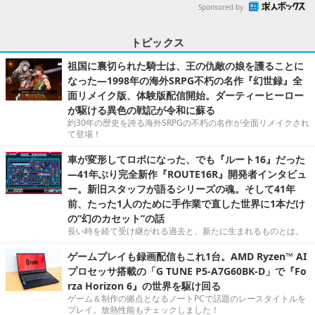
Sponsored by
トピックス
祖国に裏切られた騎士は、王の仇敵の娘を護ることに
なった―1998年の海外SRPG不朽の名作『幻世録』全
面リメイク版、体験版配信開始。ダーティーヒーロー
が駆ける異色の戦記が令和に蘇る
約30年の歴史を誇る海外SRPGの不朽の名作が全面リメイクされ
て登場！
車が変形してロボになった、でも『ルート16』だった
―41年ぶり完全新作『ROUTE16R』開発者インタビュ
ー。新旧スタッフが語るシリーズの魂。そして41年
前、たった1人のために手作業で直した世界に1本だけ
の“幻のカセット”の話
長い時を経て受け継がれる過去と、新たに生まれるものとは。
ゲームプレイも録画配信もこれ1台。AMD Ryzen™ AI
プロセッサ搭載の「G TUNE P5-A7G60BK-D」で『Fo
rza Horizon 6』の世界を駆け回る
ゲーム＆制作の拠点となるノートPCで話題のレースタイトルを
プレイ。放熱性能もチェックしました！