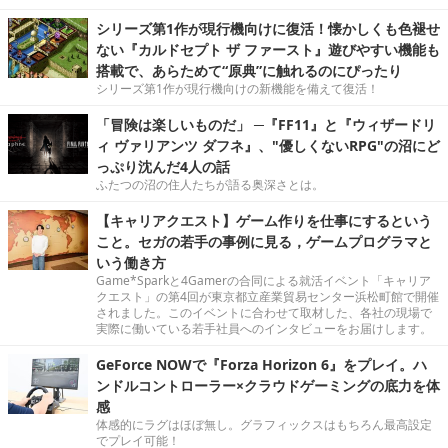
シリーズ第1作が現行機向けに復活！懐かしくも色褪せ
ない『カルドセプト ザ ファースト』遊びやすい機能も
搭載で、あらためて“原典”に触れるのにぴったり
シリーズ第1作が現行機向けの新機能を備えて復活！
「冒険は楽しいものだ」 ─『FF11』と『ウィザードリ
ィ ヴァリアンツ ダフネ』、"優しくないRPG"の沼にど
っぷり沈んだ4人の話
ふたつの沼の住人たちが語る奥深さとは。
【キャリアクエスト】ゲーム作りを仕事にするという
こと。セガの若手の事例に見る，ゲームプログラマと
いう働き方
Game*Sparkと4Gamerの合同による就活イベント「キャリア
クエスト」の第4回が東京都立産業貿易センター浜松町館で開催
されました。このイベントに合わせて取材した、各社の現場で
実際に働いている若手社員へのインタビューをお届けします。
GeForce NOWで『Forza Horizon 6』をプレイ。ハ
ンドルコントローラー×クラウドゲーミングの底力を体
感
体感的にラグはほぼ無し。グラフィックスはもちろん最高設定
でプレイ可能！