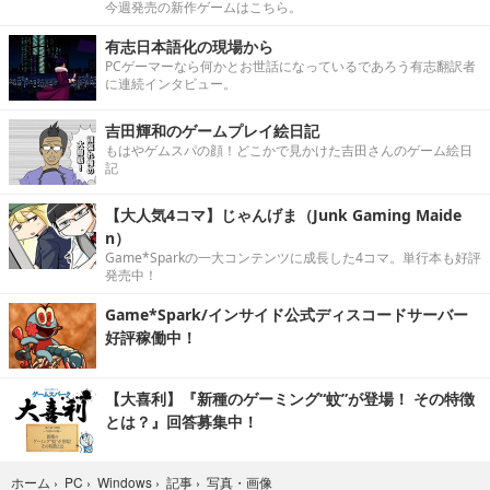
今週発売の新作ゲームはこちら。
有志日本語化の現場から
PCゲーマーなら何かとお世話になっているであろう有志翻訳者
に連続インタビュー。
吉田輝和のゲームプレイ絵日記
もはやゲムスパの顔！どこかで見かけた吉田さんのゲーム絵日
記
【大人気4コマ】じゃんげま（Junk Gaming Maide
n）
Game*Sparkの一大コンテンツに成長した4コマ。単行本も好評
発売中！
Game*Spark/インサイド公式ディスコードサーバー
好評稼働中！
【大喜利】『新種のゲーミング“蚊”が登場！ その特徴
とは？』回答募集中！
写真・画像
ホーム
›
PC
›
Windows
›
記事
›