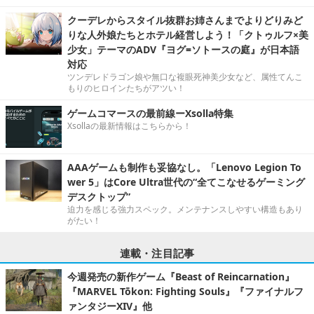
クーデレからスタイル抜群お姉さんまでよりどりみど
りな人外娘たちとホテル経営しよう！「クトゥルフ×美
少女」テーマのADV『ヨグ=ソトースの庭』が日本語
対応
ツンデレドラゴン娘や無口な複眼死神美少女など、属性てんこ
もりのヒロインたちがアツい！
ゲームコマースの最前線ーXsolla特集
Xsollaの最新情報はこちらから！
AAAゲームも制作も妥協なし。「Lenovo Legion To
wer 5」はCore Ultra世代の“全てこなせるゲーミング
デスクトップ”
迫力を感じる強力スペック。メンテナンスしやすい構造もあり
がたい！
連載・注目記事
今週発売の新作ゲーム『Beast of Reincarnation』
『MARVEL Tōkon: Fighting Souls』『ファイナルフ
ァンタジーXIV』他