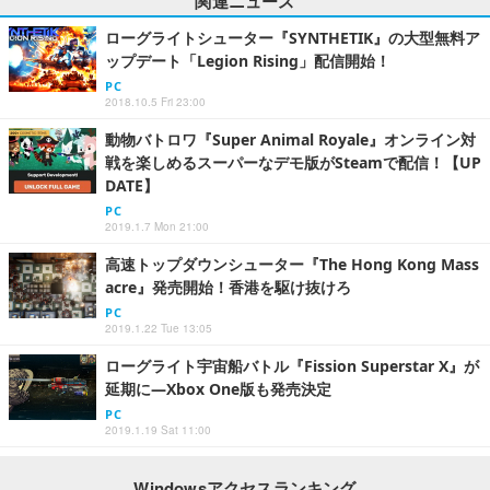
関連ニュース
ローグライトシューター『SYNTHETIK』の大型無料ア
ップデート「Legion Rising」配信開始！
PC
2018.10.5 Fri 23:00
動物バトロワ『Super Animal Royale』オンライン対
戦を楽しめるスーパーなデモ版がSteamで配信！【UP
DATE】
PC
2019.1.7 Mon 21:00
高速トップダウンシューター『The Hong Kong Mass
acre』発売開始！香港を駆け抜けろ
PC
2019.1.22 Tue 13:05
ローグライト宇宙船バトル『Fission Superstar X』が
延期に―Xbox One版も発売決定
PC
2019.1.19 Sat 11:00
Windowsアクセスランキング