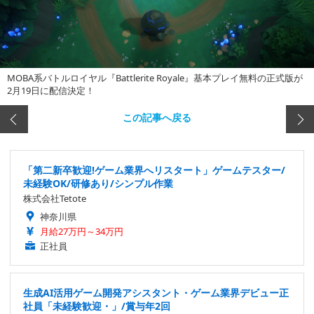
MOBA系バトルロイヤル『Battlerite Royale』基本プレイ無料の正式版が
2月19日に配信決定！
この記事へ戻る
「第二新卒歓迎!ゲーム業界へリスタート」ゲームテスター/
未経験OK/研修あり/シンプル作業
株式会社Tetote
神奈川県
月給27万円～34万円
正社員
生成AI活用ゲーム開発アシスタント・ゲーム業界デビュー正
社員「未経験歓迎・」/賞与年2回