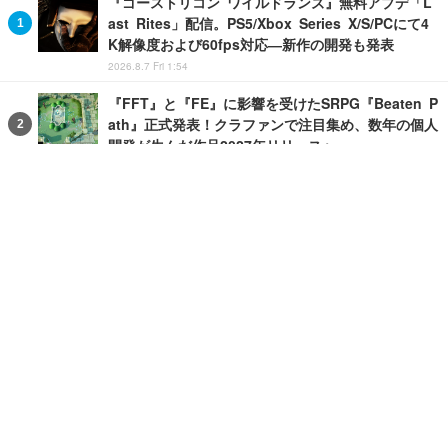
『ゴーストリコン ワイルドランズ』無料アプデ「L
ast Rites」配信。PS5/Xbox Series X/S/PCにて4
K解像度および60fps対応―新作の開発も発表
2026.8.7 Fri 1:54
『FFT』と『FE』に影響を受けたSRPG『Beaten P
ath』正式発表！クラファンで注目集め、数年の個人
開発が生んだ作品2027年リリースへ
2026.8.6 Thu 12:30
『オーバーウォッチ』新タンクヒーロー「D.Mon」
のヒーロー・トレイラーが公開！ MEKA部隊を率い
てレッキング・ボールと激突
2026.8.7 Fri 1:15
たわわな胸と異形の髪を備えたラプンツェルの映像
も披露。セクシー童話ヒロイン戦うローグライトAC
T『Swords & Slippers』Steamストアページ公開
2026.8.6 Thu 23:00
『モンハンワイルズ』大型DLC「アセンダンス」で
気になるプレイヤー向け！データ引継ぎ対応の「序