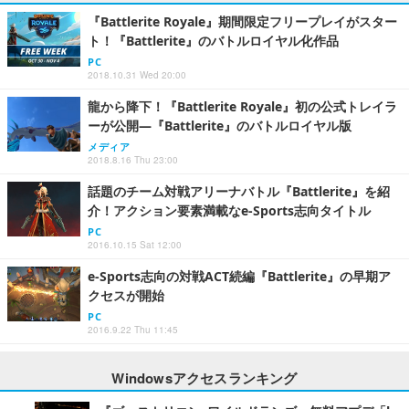
『Battlerite Royale』期間限定フリープレイがスター
ト！『Battlerite』のバトルロイヤル化作品
PC
2018.10.31 Wed 20:00
龍から降下！『Battlerite Royale』初の公式トレイラ
ーが公開―『Battlerite』のバトルロイヤル版
メディア
2018.8.16 Thu 23:00
話題のチーム対戦アリーナバトル『Battlerite』を紹
介！アクション要素満載なe-Sports志向タイトル
PC
2016.10.15 Sat 12:00
e-Sports志向の対戦ACT続編『Battlerite』の早期ア
クセスが開始
PC
2016.9.22 Thu 11:45
Windowsアクセスランキング