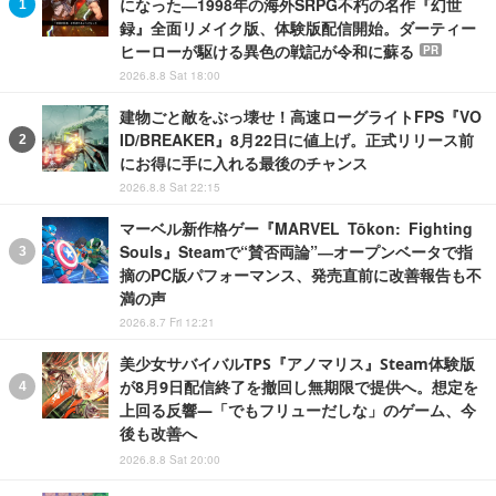
になった―1998年の海外SRPG不朽の名作『幻世
録』全面リメイク版、体験版配信開始。ダーティー
ヒーローが駆ける異色の戦記が令和に蘇る
PR
2026.8.8 Sat 18:00
建物ごと敵をぶっ壊せ！高速ローグライトFPS『VO
ID/BREAKER』8月22日に値上げ。正式リリース前
にお得に手に入れる最後のチャンス
2026.8.8 Sat 22:15
マーベル新作格ゲー『MARVEL Tōkon: Fighting
Souls』Steamで“賛否両論”―オープンベータで指
摘のPC版パフォーマンス、発売直前に改善報告も不
満の声
2026.8.7 Fri 12:21
美少女サバイバルTPS『アノマリス』Steam体験版
が8月9日配信終了を撤回し無期限で提供へ。想定を
上回る反響―「でもフリューだしな」のゲーム、今
後も改善へ
2026.8.8 Sat 20:00