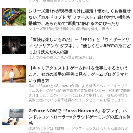
プレイ。放熱性能もチェックしました！
シリーズ第1作が現行機向けに復活！懐かしくも色褪せ
ない『カルドセプト ザ ファースト』遊びやすい機能も
搭載で、あらためて“原典”に触れるのにぴったり
シリーズ第1作が現行機向けの新機能を備えて復活！
「冒険は楽しいものだ」 ─『FF11』と『ウィザードリ
ィ ヴァリアンツ ダフネ』、"優しくないRPG"の沼にど
っぷり沈んだ4人の話
ふたつの沼の住人たちが語る奥深さとは。
【キャリアクエスト】ゲーム作りを仕事にするという
こと。セガの若手の事例に見る，ゲームプログラマと
いう働き方
Game*Sparkと4Gamerの合同による就活イベント「キャリア
クエスト」の第4回が東京都立産業貿易センター浜松町館で開催
されました。このイベントに合わせて取材した、各社の現場で
実際に働いている若手社員へのインタビューをお届けします。
GeForce NOWで『Forza Horizon 6』をプレイ。ハ
ンドルコントローラー×クラウドゲーミングの底力を体
感
体感的にラグはほぼ無し。グラフィックスはもちろん最高設定