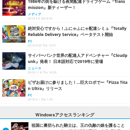
1986年の街を駆ける夜間配達ドライブゲーム『Trans
mission』新ティーザー！
メディア
2019.4.6 Sat 9:00
絶対安心ですから！ふにゃふにゃ配達シミュ『Totally
Reliable Delivery Service』ベータテスト開始
PC
2019.6.25 Tue 10:01
サイバーパンク世界の配達人アドベンチャー『Cloudp
unk』発表！ 日本語対応で2019年に登場
ニュース
2018.11.8 Thu 16:30
ピザお届けに参りました！…巨大ロボでー『Pizza Tita
n Ultra』リリース
PC
2018.5.1 Tue 1:00
Windowsアクセスランキング
祖国に裏切られた騎士は、王の仇敵の娘を護ること