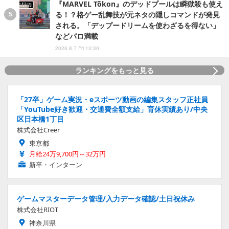
『MARVEL Tōkon』のデッドプールは瞬獄殺も使え
る！？格ゲー乱舞技が元ネタの隠しコマンドが発見
される。「デップードリームを使わざるを得ない」
などパロ満載
2026.8.7 Fri 13:30
ランキングをもっと見る
「27卒」ゲーム実況・eスポーツ動画の編集スタッフ正社員
「YouTube好き歓迎・交通費全額支給」育休実績あり/中央
区日本橋1丁目
株式会社Creer
東京都
月給24万9,700円～32万円
新卒・インターン
ゲームマスターデータ管理/入力データ確認/土日祝休み
株式会社RIOT
神奈川県