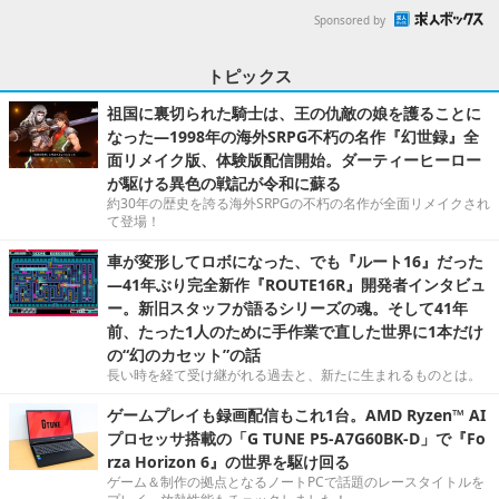
Sponsored by
トピックス
祖国に裏切られた騎士は、王の仇敵の娘を護ることに
なった―1998年の海外SRPG不朽の名作『幻世録』全
面リメイク版、体験版配信開始。ダーティーヒーロー
が駆ける異色の戦記が令和に蘇る
約30年の歴史を誇る海外SRPGの不朽の名作が全面リメイクされ
て登場！
車が変形してロボになった、でも『ルート16』だった
―41年ぶり完全新作『ROUTE16R』開発者インタビュ
ー。新旧スタッフが語るシリーズの魂。そして41年
前、たった1人のために手作業で直した世界に1本だけ
の“幻のカセット”の話
長い時を経て受け継がれる過去と、新たに生まれるものとは。
ゲームプレイも録画配信もこれ1台。AMD Ryzen™ AI
プロセッサ搭載の「G TUNE P5-A7G60BK-D」で『Fo
rza Horizon 6』の世界を駆け回る
ゲーム＆制作の拠点となるノートPCで話題のレースタイトルを