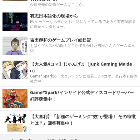
今週発売の新作ゲームはこちら。
有志日本語化の現場から
PCゲーマーなら何かとお世話になっているであろう有志翻訳者
に連続インタビュー。
吉田輝和のゲームプレイ絵日記
もはやゲムスパの顔！どこかで見かけた吉田さんのゲーム絵日
記
【大人気4コマ】じゃんげま（Junk Gaming Maide
n）
Game*Sparkの一大コンテンツに成長した4コマ。単行本も好評
発売中！
Game*Spark/インサイド公式ディスコードサーバー
好評稼働中！
【大喜利】『新種のゲーミング“蚊”が登場！ その特徴
とは？』回答募集中！