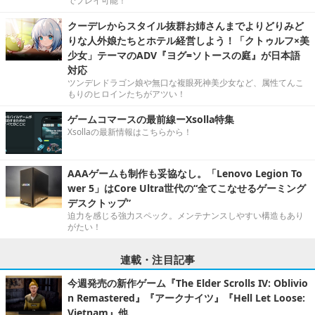
でプレイ可能！
クーデレからスタイル抜群お姉さんまでよりどりみど
りな人外娘たちとホテル経営しよう！「クトゥルフ×美
少女」テーマのADV『ヨグ=ソトースの庭』が日本語
対応
ツンデレドラゴン娘や無口な複眼死神美少女など、属性てんこ
もりのヒロインたちがアツい！
ゲームコマースの最前線ーXsolla特集
Xsollaの最新情報はこちらから！
AAAゲームも制作も妥協なし。「Lenovo Legion To
wer 5」はCore Ultra世代の“全てこなせるゲーミング
デスクトップ”
迫力を感じる強力スペック。メンテナンスしやすい構造もあり
がたい！
連載・注目記事
今週発売の新作ゲーム『The Elder Scrolls IV: Oblivio
n Remastered』『アークナイツ』『Hell Let Loose:
Vietnam』他