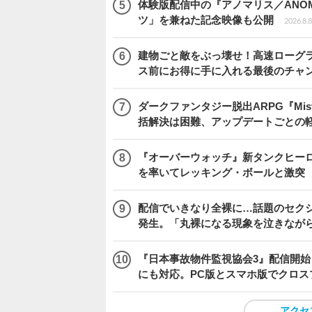
体験版配信中の『アノマリス／ANOM
ツ」を兼ねた記念映像も公開
2026.8.8
建物ごと敵をぶっ壊せ！高速ローグライト
ス前にお得に手に入れる最後のチャ
ダークファンタジー脱出ARPG『Mist
括解決は困難、アップデートごとの
『オーバーウォッチ』新タンクヒーロー
を率いてレッキング・ボールと激突
配信でいきなり全裸に…話題のセク
発生。「丸裸になる現象を泣きなが
『日本事故物件監視協会3』配信開
にも対応。PC版とスマホ版でクロス
アクセ