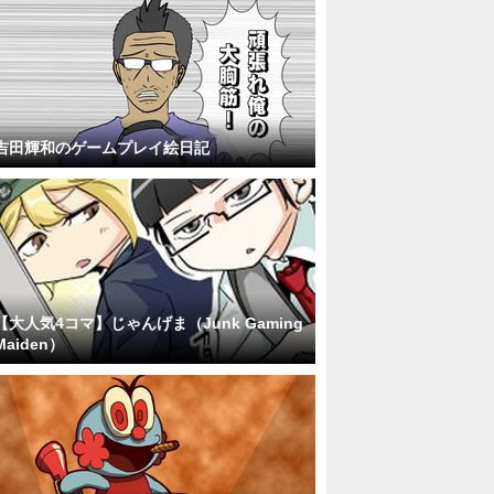
吉田輝和のゲームプレイ絵日記
【大人気4コマ】じゃんげま（Junk Gaming
Maiden）