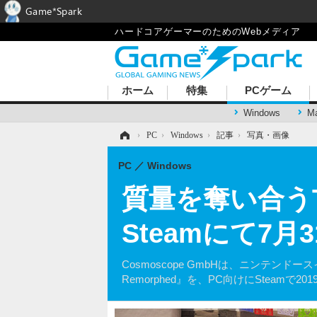
Game*Spark
ハードコアゲーマーのためのWebメディア
ホーム
特集
PCゲーム
Windows
M
ホーム
›
PC
›
Windows
›
記事
›
写真・画像
PC
Windows
質量を奪い合うTPS
Steamにて7
Cosmoscope GmbHは、ニンテンドー
Remorphed』を、PC向けにSteamで