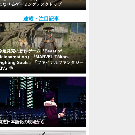
こなせるゲーミングデスクトップ”
連載・注目記事
今週発売の新作ゲーム『Beast of
Reincarnation』『MARVEL Tōkon:
Fighting Souls』『ファイナルファンタジー
XIV』他
有志日本語化の現場から