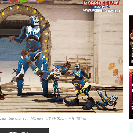
 Law Remorphed』がSteamにて7月31日から配信開始！