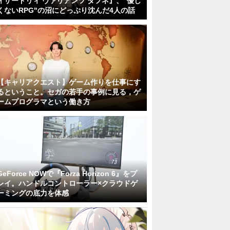
ィザードリィ ヴァリアンツ ダフネ』、"優し
くないRPG"の沼にどっぷり沈んだ4人の話
【キャリアクエスト】ゲーム作りを仕事にす
るということ。セガの若手の事例に見る，ゲ
ームプログラマという働き方
GeForce NOWで『Forza Horizon 6』をプ
レイ。ハンドルコントローラー×クラウドゲ
ーミングの底力を体感