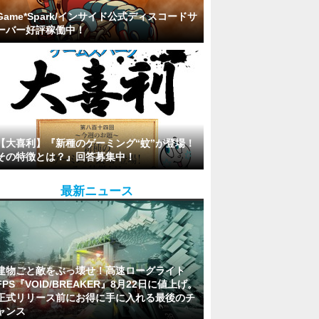
Game*Spark/インサイド公式ディスコードサ
ーバー好評稼働中！
【大喜利】『新種のゲーミング“蚊”が登場！
その特徴とは？』回答募集中！
最新ニュース
建物ごと敵をぶっ壊せ！高速ローグライト
FPS『VOID/BREAKER』8月22日に値上げ。
正式リリース前にお得に手に入れる最後のチ
ャンス