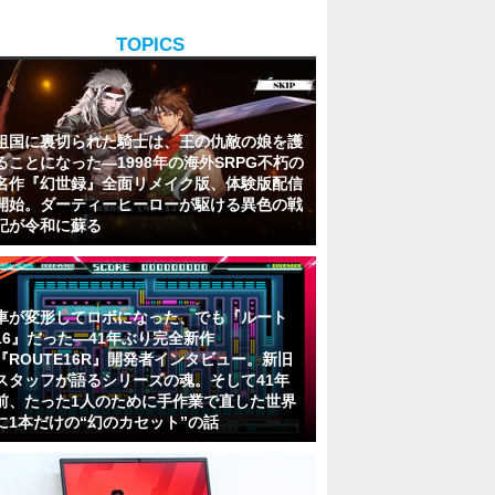
TOPICS
祖国に裏切られた騎士は、王の仇敵の娘を護
ることになった―1998年の海外SRPG不朽の
名作『幻世録』全面リメイク版、体験版配信
開始。ダーティーヒーローが駆ける異色の戦
記が令和に蘇る
車が変形してロボになった、でも『ルート
16』だった―41年ぶり完全新作
『ROUTE16R』開発者インタビュー。新旧
スタッフが語るシリーズの魂。そして41年
前、たった1人のために手作業で直した世界
に1本だけの“幻のカセット”の話