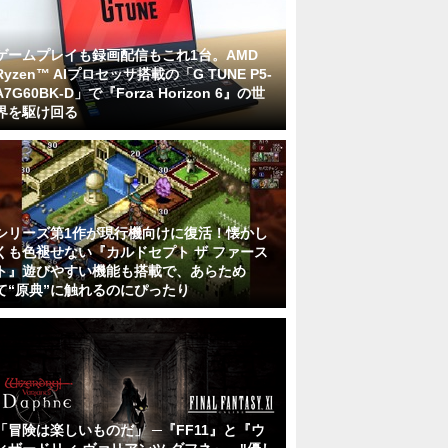
ゲームプレイも録画配信もこれ1台。AMD
Ryzen™ AIプロセッサ搭載の「G TUNE P5-
A7G60BK-D」で『Forza Horizon 6』の世
界を駆け回る
シリーズ第1作が現行機向けに復活！懐かし
くも色褪せない『カルドセプト ザ ファース
ト』遊びやすい機能も搭載で、あらため
て“原典”に触れるのにぴったり
「冒険は楽しいものだ」 ─『FF11』と『ウ