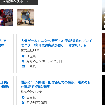
この記事へ戻る
5/5
リア
人気ゲームモニター/新卒・27卒/話題作のプレイ
躍中
モニター/育休取得実績多数/川口市栄町2丁目
株式会社ELM
埼玉県
月給25万6,700円～32万円
正社員
土日祝
通訳/ゲーム開発・配信会社での翻訳・通訳のお
の職場/
仕事/駅近/通訳/翻訳
株式会社パソナ
東京都
月給34万200円