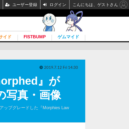
ユーザー登録
ログイン
こんにちは、ゲストさん
サイド
FISTBUMP
ゲムマイド
2019.7.12 Fri 14:30
orphed』が
目の写真・画像
ップグレードした『Morphies Law