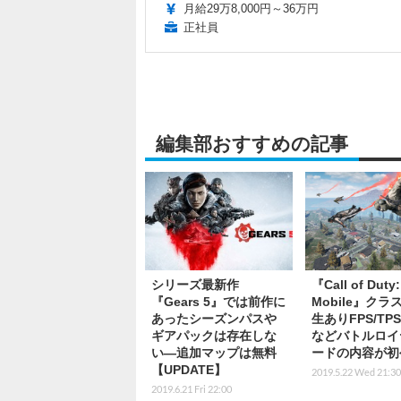
月給29万8,000円～36万円
正社員
編集部おすすめの記事
シリーズ最新作
『Call of Duty:
『Gears 5』では前作に
Mobile』クラ
あったシーズンパスや
生ありFPS/TP
ギアパックは存在しな
などバトルロイ
い―追加マップは無料
ードの内容が初
【UPDATE】
2019.5.22 Wed 21:30
2019.6.21 Fri 22:00