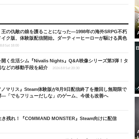
王の仇敵の娘を護ることになった―1998年の海外SRPG不朽
メイク版、体験版配信開始。ダーティーヒーローが駆ける異色
8.8 Sat 18:00
生活シム『Nivalis Nights』Q&A映像シリーズ第3弾！タ
船などの移動手段を紹介
2026.8.8 Sat 20:30
アノマリス』Steam体験版が8月9日配信終了を撤回し無期限で
響―「でもフリューだしな」のゲーム、今後も改善へ
れ！『COMMAND MONSTER』Steam向けに配信