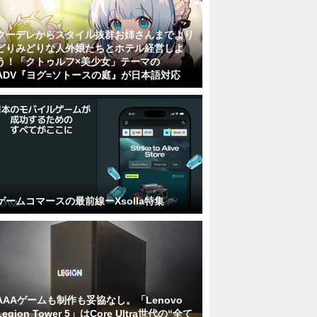
クーデレからスタイル抜群お姉さんまでより
どりみどりな人外娘たちとホテル経営しよ
う！「クトゥルフ×美少女」テーマの
ADV『ヨグ=ソトースの庭』が日本語対応
ゲームコマースの最前線ーXsolla特集
AAAゲームも制作も妥協なし。「Lenovo
Legion Tower 5」はCore Ultra世代の“全て