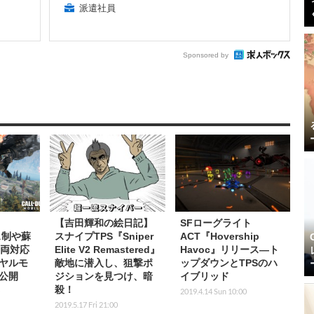
派遣社員
Sponsored by
【吉田輝和の絵日記】
SFローグライト
ス制や蘇
スナイプTPS『Sniper
ACT『Hovership
S両対応
Elite V2 Remastered』
Havoc』リリース―ト
ヤルモ
敵地に潜入し、狙撃ポ
ップダウンとTPSのハ
公開
ジションを見つけ、暗
イブリッド
殺！
2019.4.14 Sun 10:00
2019.5.17 Fri 21:00