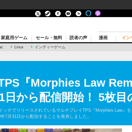
家庭用ゲーム
セール・無料
読者の声
漫画
イン
ac
Linux
インディーゲーム
『Morphies Law Rem
月31日から配信開始！ 5枚
スイッチでリリースされているマルチプレイTPS『Morphies Law』をア
2019年7月31日から配信することを発表しました。