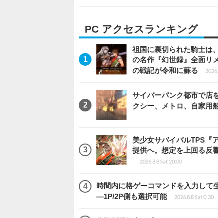
PC アクセスランキング
祖国に裏切られた騎士は、
の名作『幻世録』全面リ
の戦記が令和に蘇る
2026.
サイバーパンク都市で店を開く
クシー、メトロ、自家用
美少女サバイバルTPS『
提供へ。想定を上回る反
2026.8.8 Sat 20:00
時間内に格ゲーコマンドを入力して生き残
―1P/2P側も選択可能
2026.8.8 Sat 0:30