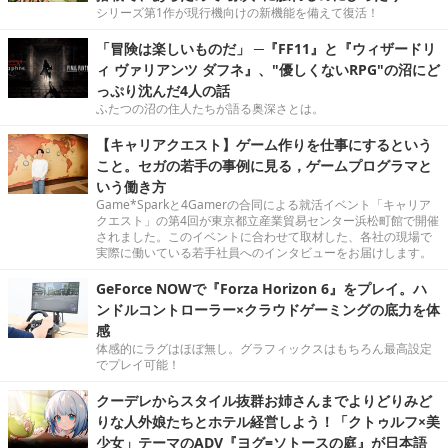
シリーズ第1作が現行機向けの新機能を備えて復活！
「冒険は楽しいものだ」 ─『FF11』と『ウィザードリ
ィ ヴァリアンツ ダフネ』、"優しくないRPG"の沼にど
っぷり沈んだ4人の話
ふたつの沼の住人たちが語る奥深さとは。
【キャリアクエスト】ゲーム作りを仕事にするという
こと。セガの若手の事例に見る，ゲームプログラマと
いう働き方
Game*Sparkと4Gamerの合同による就活イベント「キャリア
クエスト」の第4回が東京都立産業貿易センター浜松町館で開催
されました。このイベントに合わせて取材した、各社の現場で
実際に働いている若手社員へのインタビューをお届けします。
GeForce NOWで『Forza Horizon 6』をプレイ。ハ
ンドルコントローラー×クラウドゲーミングの底力を体
感
体感的にラグはほぼ無し。グラフィックスはもちろん最高設定
でプレイ可能！
クーデレからスタイル抜群お姉さんまでよりどりみど
りな人外娘たちとホテル経営しよう！「クトゥルフ×美
少女」テーマのADV『ヨグ=ソトースの庭』が日本語