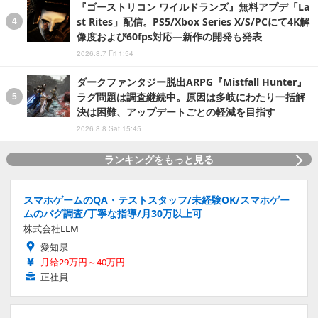
『ゴーストリコン ワイルドランズ』無料アプデ「La
st Rites」配信。PS5/Xbox Series X/S/PCにて4K解
像度および60fps対応―新作の開発も発表
2026.8.7 Fri 1:54
ダークファンタジー脱出ARPG『Mistfall Hunter』
ラグ問題は調査継続中。原因は多岐にわたり一括解
決は困難、アップデートごとの軽減を目指す
2026.8.8 Sat 15:45
ランキングをもっと見る
スマホゲームのQA・テストスタッフ/未経験OK/スマホゲー
ムのバグ調査/丁寧な指導/月30万以上可
株式会社ELM
愛知県
月給29万円～40万円
正社員