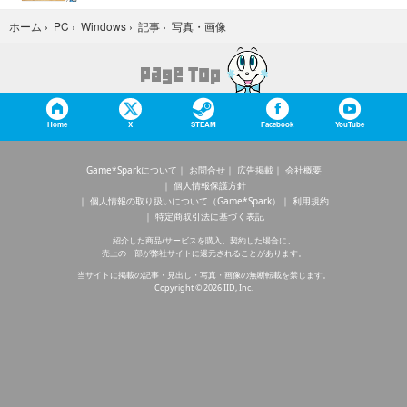
写真・画像
ホーム
›
PC
›
Windows
›
記事
›
Home
X
STEAM
Facebook
YouTube
Game*Sparkについて
お問合せ
広告掲載
会社概要
個人情報保護方針
個人情報の取り扱いについて（Game*Spark）
利用規約
特定商取引法に基づく表記
紹介した商品/サービスを購入、契約した場合に、
売上の一部が弊社サイトに還元されることがあります。
当サイトに掲載の記事・見出し・写真・画像の無断転載を禁じます。
Copyright © 2026 IID, Inc.