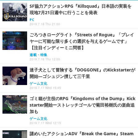
SF協力アクションRPG『Killsquad』日本語の実装を
現地7月21日週中に行うことを発表
PC
2019.7.18 Thu 21:00
ごろつきローグライト『Streets of Rogue』「プレイ
ヤーに可能な限り多くの選択を与えるゲームです」
【注目インディーミニ問答】
連載・特集
2019.7.18 Thu 12:00
迷子犬として冒険する『DOGGONE』のKickstarterが
開始―ゴシュジン捜して三千里
ゲーム文化
2019.7.17 Wed 15:45
ゴミ箱が主役のRPG『Kingdoms of the Dump』Kick
starter開始ーストレッチゴールで菊田裕樹氏の楽曲追
加も
ゲーム文化
2019.7.17 Wed 12:15
謎めいたアクションADV『Break the Game』Steam