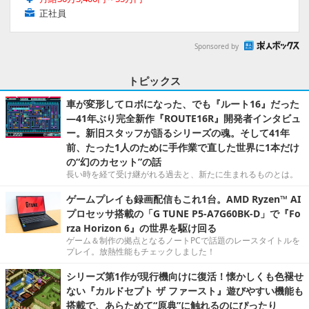
正社員
Sponsored by
トピックス
車が変形してロボになった、でも『ルート16』だった
―41年ぶり完全新作『ROUTE16R』開発者インタビュ
ー。新旧スタッフが語るシリーズの魂。そして41年
前、たった1人のために手作業で直した世界に1本だけ
の“幻のカセット”の話
長い時を経て受け継がれる過去と、新たに生まれるものとは。
ゲームプレイも録画配信もこれ1台。AMD Ryzen™ AI
プロセッサ搭載の「G TUNE P5-A7G60BK-D」で『Fo
rza Horizon 6』の世界を駆け回る
ゲーム＆制作の拠点となるノートPCで話題のレースタイトルを
プレイ。放熱性能もチェックしました！
シリーズ第1作が現行機向けに復活！懐かしくも色褪せ
ない『カルドセプト ザ ファースト』遊びやすい機能も
搭載で、あらためて“原典”に触れるのにぴったり