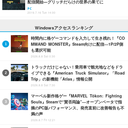
配信開始―グリッチだらけの世界の果てに
PC
2019.7.16 Tue 14:00
Windowsアクセスランキング
時間内に格ゲーコマンドを入力して生き残れ！『CO
MMAND MONSTER』Steam向けに配信―1P/2P側
も選択可能
2026.8.8 Sat 0:30
トラックだけじゃない！乗用車で観光地などをドラ
イブできる『American Truck Simulator』「Road
Trip」の新機能「Atlas」情報公開
2026.8.8 Sat 7:30
マーベル新作格ゲー『MARVEL Tōkon: Fighting
Souls』Steamで“賛否両論”―オープンベータで指
摘のPC版パフォーマンス、発売直前に改善報告も不
満の声
2026.8.7 Fri 12:21