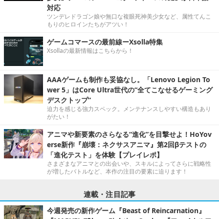
対応
ツンデレドラゴン娘や無口な複眼死神美少女など、属性てんこ
もりのヒロインたちがアツい！
ゲームコマースの最前線ーXsolla特集
Xsollaの最新情報はこちらから！
AAAゲームも制作も妥協なし。「Lenovo Legion To
wer 5」はCore Ultra世代の“全てこなせるゲーミング
デスクトップ”
迫力を感じる強力スペック。メンテナンスしやすい構造もあり
がたい！
アニマや新要素のさらなる“進化”を目撃せよ！HoYov
erse新作『崩壊：ネクサスアニマ』第2回βテストの
「進化テスト」を体験【プレイレポ】
さまざまなアニマとの出会いや、スキルによってさらに戦略性
が増したバトルなど、本作の注目の要素に迫ります！
連載・注目記事
今週発売の新作ゲーム『Beast of Reincarnation』