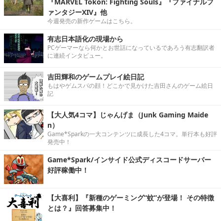
『MARVEL Tōkon: Fighting Souls』『ファイナルフ
ァンタジーXIV』他
今週発売の新作ゲームはこちら。
有志日本語化の現場から
PCゲーマーなら何かとお世話になっているであろう有志翻訳者
に連続インタビュー。
吉田輝和のゲームプレイ絵日記
もはやゲムスパの顔！どこかで見かけた吉田さんのゲーム絵日
記
【大人気4コマ】じゃんげま（Junk Gaming Maide
n）
Game*Sparkの一大コンテンツに成長した4コマ。単行本も好評
発売中！
Game*Spark/インサイド公式ディスコードサーバー
好評稼働中！
【大喜利】『新種のゲーミング“蚊”が登場！ その特徴
とは？』回答募集中！