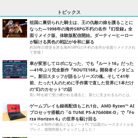
トピックス
祖国に裏切られた騎士は、王の仇敵の娘を護ることに
なった―1998年の海外SRPG不朽の名作『幻世録』全
面リメイク版、体験版配信開始。ダーティーヒーロー
が駆ける異色の戦記が令和に蘇る
約30年の歴史を誇る海外SRPGの不朽の名作が全面リメイクされ
て登場！
車が変形してロボになった、でも『ルート16』だった
―41年ぶり完全新作『ROUTE16R』開発者インタビュ
ー。新旧スタッフが語るシリーズの魂。そして41年
前、たった1人のために手作業で直した世界に1本だけ
の“幻のカセット”の話
長い時を経て受け継がれる過去と、新たに生まれるものとは。
ゲームプレイも録画配信もこれ1台。AMD Ryzen™ AI
プロセッサ搭載の「G TUNE P5-A7G60BK-D」で『Fo
rza Horizon 6』の世界を駆け回る
ゲーム＆制作の拠点となるノートPCで話題のレースタイトルを
プレイ。放熱性能もチェックしました！