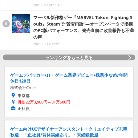
2026.8.8 Sat 15:45
マーベル新作格ゲー『MARVEL Tōkon: Fighting S
ouls』Steamで“賛否両論”―オープンベータで指摘
のPC版パフォーマンス、発売直前に改善報告も不満
の声
2026.8.7 Fri 12:21
ランキングをもっと見る
ゲームデバッカー/IT・ゲーム業界デビュー/残業少なめ/年間
休日120日
株式会社Creer
東京都
月給22万3,900円～31万500円
正社員
ゲーム向けUIデザイナーアシスタント・クリエイティブ志望
歓迎・「正社員/育休実績あり」・未経験歓迎