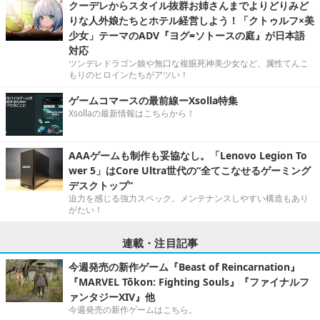
クーデレからスタイル抜群お姉さんまでよりどりみど
りな人外娘たちとホテル経営しよう！「クトゥルフ×美
少女」テーマのADV『ヨグ=ソトースの庭』が日本語
対応
ツンデレドラゴン娘や無口な複眼死神美少女など、属性てんこ
もりのヒロインたちがアツい！
ゲームコマースの最前線ーXsolla特集
Xsollaの最新情報はこちらから！
AAAゲームも制作も妥協なし。「Lenovo Legion To
wer 5」はCore Ultra世代の“全てこなせるゲーミング
デスクトップ”
迫力を感じる強力スペック。メンテナンスしやすい構造もあり
がたい！
連載・注目記事
今週発売の新作ゲーム『Beast of Reincarnation』
『MARVEL Tōkon: Fighting Souls』『ファイナルフ
ァンタジーXIV』他
今週発売の新作ゲームはこちら。