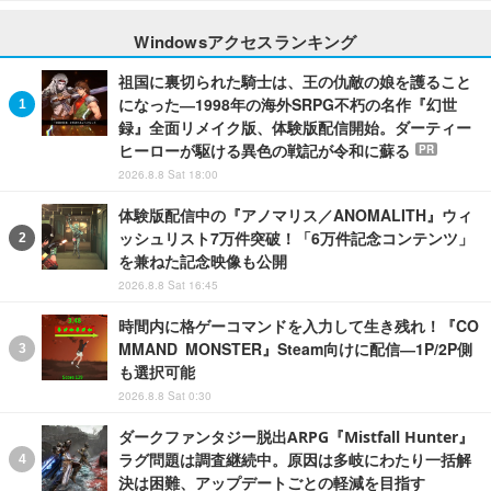
Windowsアクセスランキング
祖国に裏切られた騎士は、王の仇敵の娘を護ること
になった―1998年の海外SRPG不朽の名作『幻世
録』全面リメイク版、体験版配信開始。ダーティー
ヒーローが駆ける異色の戦記が令和に蘇る
PR
2026.8.8 Sat 18:00
体験版配信中の『アノマリス／ANOMALITH』ウィ
ッシュリスト7万件突破！「6万件記念コンテンツ」
を兼ねた記念映像も公開
2026.8.8 Sat 16:45
時間内に格ゲーコマンドを入力して生き残れ！『CO
MMAND MONSTER』Steam向けに配信―1P/2P側
も選択可能
2026.8.8 Sat 0:30
ダークファンタジー脱出ARPG『Mistfall Hunter』
ラグ問題は調査継続中。原因は多岐にわたり一括解
決は困難、アップデートごとの軽減を目指す