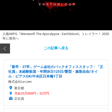
人狼ARPG『Werewolf: The Apocalypse - Earthblood』トレイラー！ 2020
年に発売へ
この記事へ戻る
「新卒・27卒」ゲーム会社のバックオフィススタッフ・「正
社員」未経験歓迎・年間休日125日/髪型・服装自由/ネイ
ル・ピアスOK/中央区日本橋1丁目
株式会社Le Lien
東京都
月給25万600円～32万円
正社員