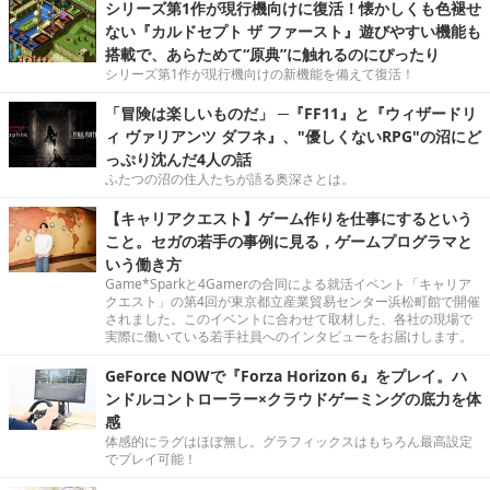
シリーズ第1作が現行機向けに復活！懐かしくも色褪せ
ない『カルドセプト ザ ファースト』遊びやすい機能も
搭載で、あらためて“原典”に触れるのにぴったり
シリーズ第1作が現行機向けの新機能を備えて復活！
「冒険は楽しいものだ」 ─『FF11』と『ウィザードリ
ィ ヴァリアンツ ダフネ』、"優しくないRPG"の沼にど
っぷり沈んだ4人の話
ふたつの沼の住人たちが語る奥深さとは。
【キャリアクエスト】ゲーム作りを仕事にするという
こと。セガの若手の事例に見る，ゲームプログラマと
いう働き方
Game*Sparkと4Gamerの合同による就活イベント「キャリア
クエスト」の第4回が東京都立産業貿易センター浜松町館で開催
されました。このイベントに合わせて取材した、各社の現場で
実際に働いている若手社員へのインタビューをお届けします。
GeForce NOWで『Forza Horizon 6』をプレイ。ハ
ンドルコントローラー×クラウドゲーミングの底力を体
感
体感的にラグはほぼ無し。グラフィックスはもちろん最高設定
でプレイ可能！