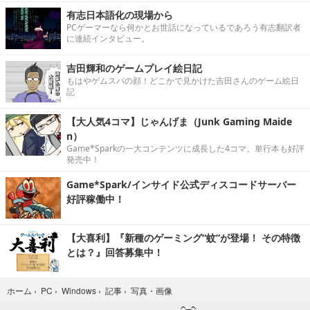
有志日本語化の現場から
PCゲーマーなら何かとお世話になっているであろう有志翻訳者
に連続インタビュー。
吉田輝和のゲームプレイ絵日記
もはやゲムスパの顔！どこかで見かけた吉田さんのゲーム絵日
記
【大人気4コマ】じゃんげま（Junk Gaming Maide
n）
Game*Sparkの一大コンテンツに成長した4コマ。単行本も好評
発売中！
Game*Spark/インサイド公式ディスコードサーバー
好評稼働中！
【大喜利】『新種のゲーミング“蚊”が登場！ その特徴
とは？』回答募集中！
写真・画像
ホーム
›
PC
›
Windows
›
記事
›