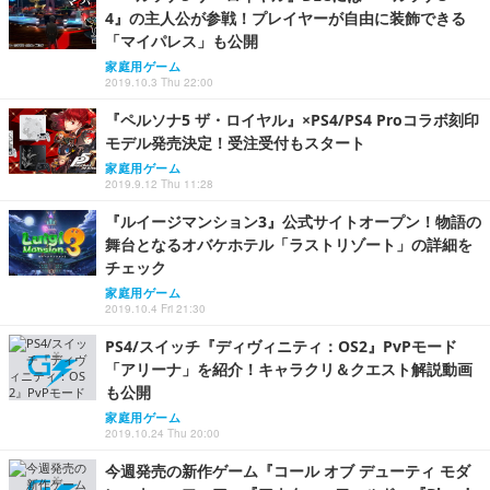
4』の主人公が参戦！プレイヤーが自由に装飾できる
「マイパレス」も公開
家庭用ゲーム
2019.10.3 Thu 22:00
『ペルソナ5 ザ・ロイヤル』×PS4/PS4 Proコラボ刻印
モデル発売決定！受注受付もスタート
家庭用ゲーム
2019.9.12 Thu 11:28
『ルイージマンション3』公式サイトオープン！物語の
舞台となるオバケホテル「ラストリゾート」の詳細を
チェック
家庭用ゲーム
2019.10.4 Fri 21:30
PS4/スイッチ『ディヴィニティ：OS2』PvPモード
「アリーナ」を紹介！キャラクリ＆クエスト解説動画
も公開
家庭用ゲーム
2019.10.24 Thu 20:00
今週発売の新作ゲーム『コール オブ デューティ モダ