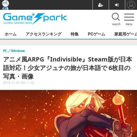
search
menu
ホーム
アクセスランキング
特集
PCゲーム
家庭用ゲー
PC
Windows
アニメ風ARPG『Indivisible』Steam版が日本
語対応！少女アジュナの旅が日本語で 6枚目の
写真・画像
2019.11.30 Sat 11:02