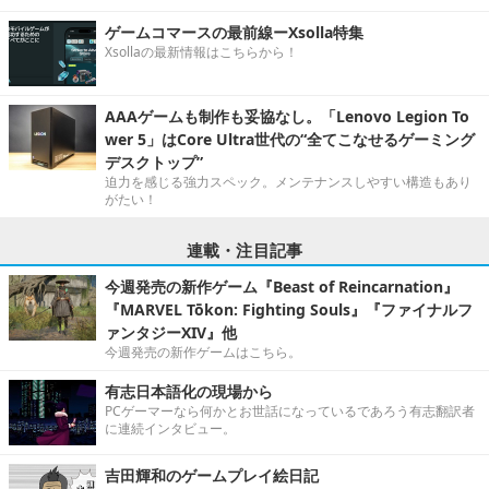
ゲームコマースの最前線ーXsolla特集
Xsollaの最新情報はこちらから！
AAAゲームも制作も妥協なし。「Lenovo Legion To
wer 5」はCore Ultra世代の“全てこなせるゲーミング
デスクトップ”
迫力を感じる強力スペック。メンテナンスしやすい構造もあり
がたい！
連載・注目記事
今週発売の新作ゲーム『Beast of Reincarnation』
『MARVEL Tōkon: Fighting Souls』『ファイナルフ
ァンタジーXIV』他
今週発売の新作ゲームはこちら。
有志日本語化の現場から
PCゲーマーなら何かとお世話になっているであろう有志翻訳者
に連続インタビュー。
吉田輝和のゲームプレイ絵日記