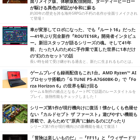
面リメイク版、体験版配信開始。ダーティーヒーロー
が駆ける異色の戦記が令和に蘇る
約30年の歴史を誇る海外SRPGの不朽の名作が全面リメイクされ
て登場！
車が変形してロボになった、でも『ルート16』だった
―41年ぶり完全新作『ROUTE16R』開発者インタビュ
ー。新旧スタッフが語るシリーズの魂。そして41年
前、たった1人のために手作業で直した世界に1本だけ
の“幻のカセット”の話
長い時を経て受け継がれる過去と、新たに生まれるものとは。
ゲームプレイも録画配信もこれ1台。AMD Ryzen™ AI
プロセッサ搭載の「G TUNE P5-A7G60BK-D」で『Fo
rza Horizon 6』の世界を駆け回る
ゲーム＆制作の拠点となるノートPCで話題のレースタイトルを
プレイ。放熱性能もチェックしました！
シリーズ第1作が現行機向けに復活！懐かしくも色褪せ
ない『カルドセプト ザ ファースト』遊びやすい機能も
搭載で、あらためて“原典”に触れるのにぴったり
シリーズ第1作が現行機向けの新機能を備えて復活！
「冒険は楽しいものだ」 ─『FF11』と『ウィザードリ