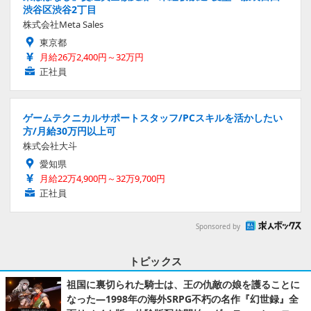
渋谷区渋谷2丁目
株式会社Meta Sales
東京都
月給26万2,400円～32万円
正社員
ゲームテクニカルサポートスタッフ/PCスキルを活かしたい
方/月給30万円以上可
株式会社大斗
愛知県
月給22万4,900円～32万9,700円
正社員
Sponsored by
トピックス
祖国に裏切られた騎士は、王の仇敵の娘を護ることに
なった―1998年の海外SRPG不朽の名作『幻世録』全