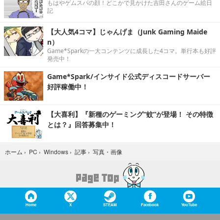
もはやゲムスパの顔！どこかで見かけた吉田さんのゲーム絵日
記
【大人気4コマ】じゃんげま（Junk Gaming Maide
n）
Game*Sparkの一大コンテンツに成長した4コマ。単行本も好評
発売中！
Game*Spark/インサイド公式ディスコードサーバー
好評稼働中！
【大喜利】『新種のゲーミング“蚊”が登場！ その特徴
とは？』回答募集中！
写真・画像
ホーム
›
PC
›
Windows
›
記事
›
Home
X
STEAM
Facebook
YouTube