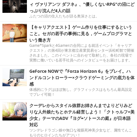
ィ ヴァリアンツ ダフネ』、"優しくないRPG"の沼にど
っぷり沈んだ4人の話
ふたつの沼の住人たちが語る奥深さとは。
【キャリアクエスト】ゲーム作りを仕事にするという
こと。セガの若手の事例に見る，ゲームプログラマと
いう働き方
Game*Sparkと4Gamerの合同による就活イベント「キャリア
クエスト」の第4回が東京都立産業貿易センター浜松町館で開催
されました。このイベントに合わせて取材した、各社の現場で
実際に働いている若手社員へのインタビューをお届けします。
GeForce NOWで『Forza Horizon 6』をプレイ。ハ
ンドルコントローラー×クラウドゲーミングの底力を体
感
体感的にラグはほぼ無し。グラフィックスはもちろん最高設定
でプレイ可能！
クーデレからスタイル抜群お姉さんまでよりどりみど
りな人外娘たちとホテル経営しよう！「クトゥルフ×美
少女」テーマのADV『ヨグ=ソトースの庭』が日本語
対応
ツンデレドラゴン娘や無口な複眼死神美少女など、属性てんこ
もりのヒロインたちがアツい！