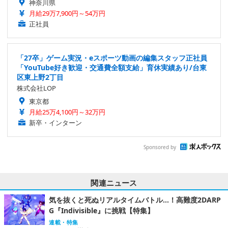
神奈川県
月給29万7,900円～54万円
正社員
「27卒」ゲーム実況・eスポーツ動画の編集スタッフ正社員
「YouTube好き歓迎・交通費全額支給」育休実績あり/台東
区東上野2丁目
株式会社LOP
東京都
月給25万4,100円～32万円
新卒・インターン
Sponsored by
関連ニュース
気を抜くと死ぬリアルタイムバトル…！高難度2DARP
G『Indivisible』に挑戦【特集】
連載・特集