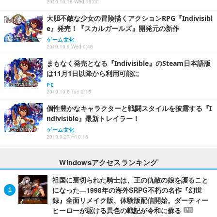
2019.10.16 Wed 19:00
大胆不敵な少女の冒険描くアクションRPG『Indivisibl
e』発売！『スカルガールズ』開発元の新作
ゲーム文化
2019.10.9 Wed 0:48
まもなく発売となる『Indivisible』のSteam日本語版
は11月1日以降から利用可能に
PC
2019.10.8 Tue 2:15
個性豊かなキャラクターと戦闘スタイルを披露する『I
ndivisible』最新トレイラー！
ゲーム文化
2019.9.27 Fri 0:15
Windowsアクセスランキング
祖国に裏切られた騎士は、王の仇敵の娘を護ること
になった―1998年の海外SRPG不朽の名作『幻世
録』全面リメイク版、体験版配信開始。ダーティー
ヒーローが駆ける異色の戦記が令和に蘇る
PR