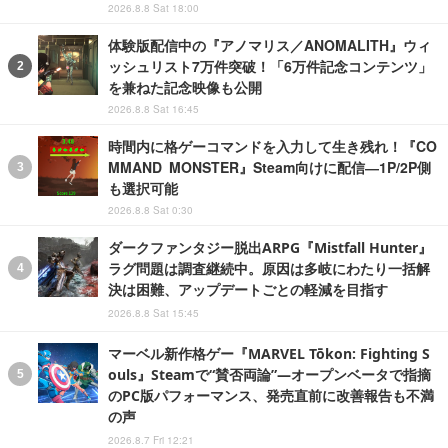
2026.8.8 Sat 18:00
体験版配信中の『アノマリス／ANOMALITH』ウィ
ッシュリスト7万件突破！「6万件記念コンテンツ」
を兼ねた記念映像も公開
2026.8.8 Sat 16:45
時間内に格ゲーコマンドを入力して生き残れ！『CO
MMAND MONSTER』Steam向けに配信―1P/2P側
も選択可能
2026.8.8 Sat 0:30
ダークファンタジー脱出ARPG『Mistfall Hunter』
ラグ問題は調査継続中。原因は多岐にわたり一括解
決は困難、アップデートごとの軽減を目指す
2026.8.8 Sat 15:45
マーベル新作格ゲー『MARVEL Tōkon: Fighting S
ouls』Steamで“賛否両論”―オープンベータで指摘
のPC版パフォーマンス、発売直前に改善報告も不満
の声
2026.8.7 Fri 12:21