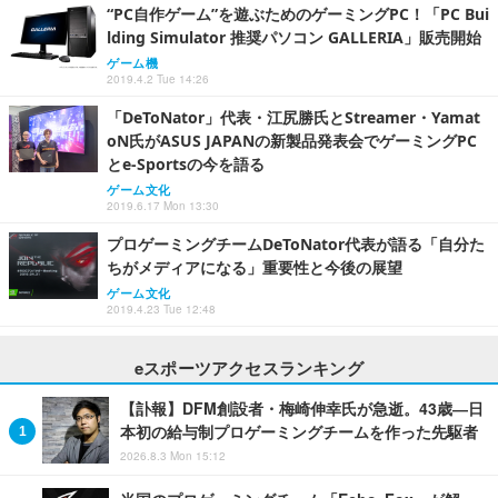
“PC自作ゲーム”を遊ぶためのゲーミングPC！「PC Bui
lding Simulator 推奨パソコン GALLERIA」販売開始
ゲーム機
2019.4.2 Tue 14:26
「DeToNator」代表・江尻勝氏とStreamer・Yamat
oN氏がASUS JAPANの新製品発表会でゲーミングPC
とe-Sportsの今を語る
ゲーム文化
2019.6.17 Mon 13:30
プロゲーミングチームDeToNator代表が語る「自分た
ちがメディアになる」重要性と今後の展望
ゲーム文化
2019.4.23 Tue 12:48
eスポーツアクセスランキング
【訃報】DFM創設者・梅崎伸幸氏が急逝。43歳―日
本初の給与制プロゲーミングチームを作った先駆者
2026.8.3 Mon 15:12