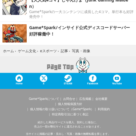
n）
Game*Sparkの一大コンテンツに成長した4コマ。単行本も好評
発売中！
Game*Spark/インサイド公式ディスコードサーバー
好評稼働中！
写真・画像
ホーム
›
ゲーム文化
›
eスポーツ
›
記事
›
Home
X
STEAM
Facebook
YouTube
Game*Sparkについて
お問合せ
広告掲載
会社概要
個人情報保護方針
個人情報の取り扱いについて（Game*Spark）
利用規約
特定商取引法に基づく表記
紹介した商品/サービスを購入、契約した場合に、
売上の一部が弊社サイトに還元されることがあります。
当サイトに掲載の記事・見出し・写真・画像の無断転載を禁じます。