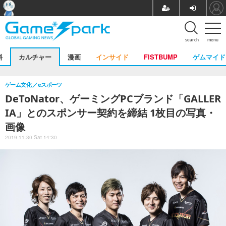
search
menu
料
カルチャー
漫画
インサイド
FISTBUMP
ゲムマイド
ゲーム文化
eスポーツ
DeToNator、ゲーミングPCブランド「GALLER
IA」とのスポンサー契約を締結 1枚目の写真・
画像
2019.11.30 Sat 14:30