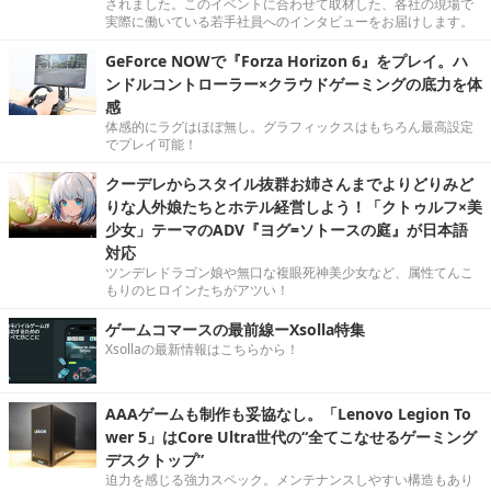
されました。このイベントに合わせて取材した、各社の現場で
実際に働いている若手社員へのインタビューをお届けします。
GeForce NOWで『Forza Horizon 6』をプレイ。ハ
ンドルコントローラー×クラウドゲーミングの底力を体
感
体感的にラグはほぼ無し。グラフィックスはもちろん最高設定
でプレイ可能！
クーデレからスタイル抜群お姉さんまでよりどりみど
りな人外娘たちとホテル経営しよう！「クトゥルフ×美
少女」テーマのADV『ヨグ=ソトースの庭』が日本語
対応
ツンデレドラゴン娘や無口な複眼死神美少女など、属性てんこ
もりのヒロインたちがアツい！
ゲームコマースの最前線ーXsolla特集
Xsollaの最新情報はこちらから！
AAAゲームも制作も妥協なし。「Lenovo Legion To
wer 5」はCore Ultra世代の“全てこなせるゲーミング
デスクトップ”
迫力を感じる強力スペック。メンテナンスしやすい構造もあり