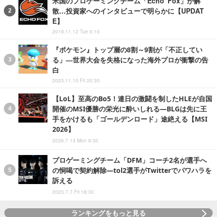
米国のプロゲーミングチーム「Echo Fox」が解
散…投資家へのインタビューで明らかに【UPDAT
E】
2019.11.12 Tue 0:10
『ポケモン』トップ層の8割～9割が「不正してい
る」―世界大会を失格になった海外プロが衝撃の告
白
2023.11.10 Fri 20:30
【LoL】至高のBo5！連日の激闘を制したHLEが自国
開催のMSI優勝の栄光に酔いしれる―BLGは先に王
手をかけるも「ゴールデンロード」途絶える【MSI
2026】
2026.7.13 Mon 9:30
プロゲーミングチーム「DFM」コーチ2名が選手へ
の恫喝で契約解除―tol2選手がTwitterでパワハラを
訴える
2023.7.7 Fri 18:30
ランキングをもっと見る