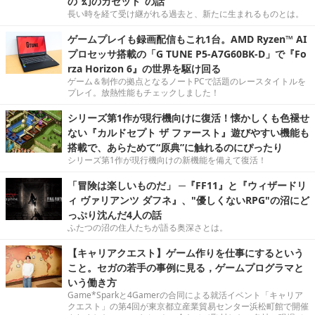
の“幻のカセット”の話
長い時を経て受け継がれる過去と、新たに生まれるものとは。
ゲームプレイも録画配信もこれ1台。AMD Ryzen™ AI
プロセッサ搭載の「G TUNE P5-A7G60BK-D」で『Fo
rza Horizon 6』の世界を駆け回る
ゲーム＆制作の拠点となるノートPCで話題のレースタイトルを
プレイ。放熱性能もチェックしました！
シリーズ第1作が現行機向けに復活！懐かしくも色褪せ
ない『カルドセプト ザ ファースト』遊びやすい機能も
搭載で、あらためて“原典”に触れるのにぴったり
シリーズ第1作が現行機向けの新機能を備えて復活！
「冒険は楽しいものだ」 ─『FF11』と『ウィザードリ
ィ ヴァリアンツ ダフネ』、"優しくないRPG"の沼にど
っぷり沈んだ4人の話
ふたつの沼の住人たちが語る奥深さとは。
【キャリアクエスト】ゲーム作りを仕事にするという
こと。セガの若手の事例に見る，ゲームプログラマと
いう働き方
Game*Sparkと4Gamerの合同による就活イベント「キャリア
クエスト」の第4回が東京都立産業貿易センター浜松町館で開催