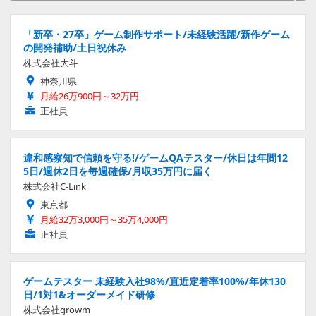
「新卒・27卒」ゲーム制作サポート/未経験活躍/新作ゲーム
の開発補助/土日祝休み
株式会社大斗
神奈川県
月給26万900円～32万円
正社員
違和感察知で信頼を守る!/ゲームQAテスター/休日は年間12
5日/週休2日を毎週確保/月収35万円に届く
株式会社C-Link
東京都
月給32万3,000円～35万4,000円
正社員
ゲームテスター 未経験入社98%/直近定着率100%/年休130
日/1対1&オーダーメイド研修
株式会社growm