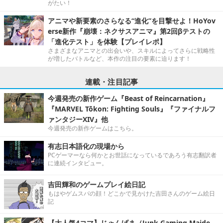
がたい！
アニマや新要素のさらなる“進化”を目撃せよ！HoYov
erse新作『崩壊：ネクサスアニマ』第2回βテストの
「進化テスト」を体験【プレイレポ】
さまざまなアニマとの出会いや、スキルによってさらに戦略性
が増したバトルなど、本作の注目の要素に迫ります！
連載・注目記事
今週発売の新作ゲーム『Beast of Reincarnation』
『MARVEL Tōkon: Fighting Souls』『ファイナルフ
ァンタジーXIV』他
今週発売の新作ゲームはこちら。
有志日本語化の現場から
PCゲーマーなら何かとお世話になっているであろう有志翻訳者
に連続インタビュー。
吉田輝和のゲームプレイ絵日記
もはやゲムスパの顔！どこかで見かけた吉田さんのゲーム絵日
記
【大人気4コマ】じゃんげま（Junk Gaming Maide