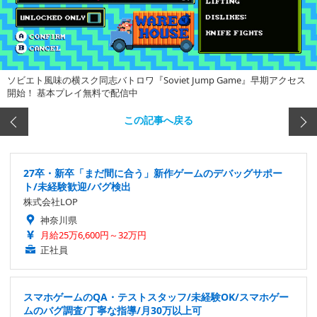
ソビエト風味の横スク同志バトロワ『Soviet Jump Game』早期アクセス
開始！ 基本プレイ無料で配信中
この記事へ戻る
27卒・新卒「まだ間に合う」新作ゲームのデバッグサポー
ト/未経験歓迎/バグ検出
株式会社LOP
神奈川県
月給25万6,600円～32万円
正社員
スマホゲームのQA・テストスタッフ/未経験OK/スマホゲー
ムのバグ調査/丁寧な指導/月30万以上可