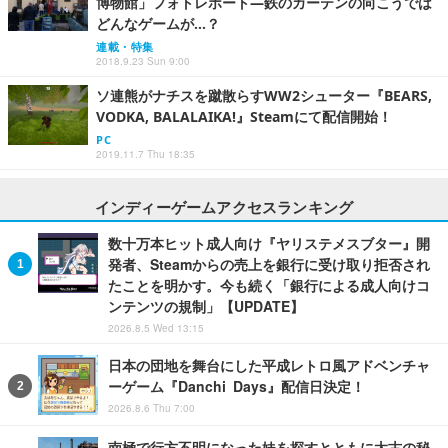
博物館」フォトレポート―鉄のカーテンの向こうでは
どんなゲームが…？
連載・特集
2018.9.23 Sun 9:00
ソ連熊がナチスを蹴散らすWW2シューター『BEARS,
VODKA, BALALAIKA!』Steamにて配信開始！
PC
2019.11.7 Thu 18:35
インディーゲームアクセスランキング
数十万本ヒット成人向け『ヤリステメスブター』開
発者、Steamからの売上を銀行に受け取り拒否され
たことを明かす。今も続く「銀行による成人向けコ
ンテンツの規制」【UPDATE】
2026.8.5 Wed 13:15
日本の団地を舞台にした平成レトロ風アドベンチャ
ーゲーム『Danchi Days』配信日決定！
2026.8.6 Thu 7:00
南極で行方不明になった妹を探すとともに太古の秘