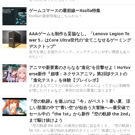
ゲームコマースの最前線ーXsolla特集
Xsollaの最新情報はこちらから！
AAAゲームも制作も妥協なし。「Lenovo Legion To
wer 5」はCore Ultra世代の“全てこなせるゲーミング
デスクトップ”
迫力を感じる強力スペック。メンテナンスしやすい構造もあり
がたい！
アニマや新要素のさらなる“進化”を目撃せよ！HoYov
erse新作『崩壊：ネクサスアニマ』第2回βテストの
「進化テスト」を体験【プレイレポ】
さまざまなアニマとの出会いや、スキルによってさらに戦略性
が増したバトルなど、本作の注目の要素に迫ります！
『空の軌跡』を遊ぶのは「今」がベスト！暑い夏、涼
しい部屋の中で“青い空”が似合う大冒険へ―最安値で
セール中の『the 1st』から新作『空の軌跡 the 2nd』
まで駆け抜けよう
『空の軌跡 the 2nd』の発売が目前に迫る今こそ、『空の軌跡 t
he 1st』から遊び始める絶好のタイミング！ 快適になったゲー