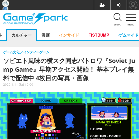
search
menu
料
カルチャー
漫画
インサイド
FISTBUMP
ゲムマイド
ゲーム文化
インディーゲーム
ソビエト風味の横スク同志バトロワ『Soviet Ju
mp Game』早期アクセス開始！ 基本プレイ無
料で配信中 4枚目の写真・画像
2020.1.11 Sat 10:00