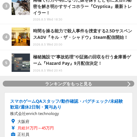
密を解き明かすサイコホラー『Cryptica』最新トレ
イラー！
2026.8.5 Wed 18:30
時間を操る能力で殺人事件を捜査する2.5Dサスペン
スADV『キル・ザ・シャドウ』Steam配信開始！
2026.8.5 Wed 20:00
極秘施設で“事故処理”や証拠の回収を行う倉庫番ゲ
ーム『Hazard Pay』9月配信決定！
2026.8.5 Wed 20:45
ランキングをもっと見る
スマホゲームQAスタッフ/動作確認・バグチェック/未経験
歓迎/週休2日制・賞与あり
株式会社enrich technology
大阪府
月給31万円～45万円
正社員