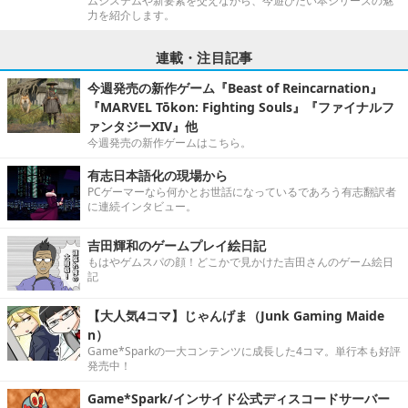
ムシステムや新要素を交えながら、今遊びたい本シリーズの魅
力を紹介します。
連載・注目記事
今週発売の新作ゲーム『Beast of Reincarnation』
『MARVEL Tōkon: Fighting Souls』『ファイナルフ
ァンタジーXIV』他
今週発売の新作ゲームはこちら。
有志日本語化の現場から
PCゲーマーなら何かとお世話になっているであろう有志翻訳者
に連続インタビュー。
吉田輝和のゲームプレイ絵日記
もはやゲムスパの顔！どこかで見かけた吉田さんのゲーム絵日
記
【大人気4コマ】じゃんげま（Junk Gaming Maide
n）
Game*Sparkの一大コンテンツに成長した4コマ。単行本も好評
発売中！
Game*Spark/インサイド公式ディスコードサーバー