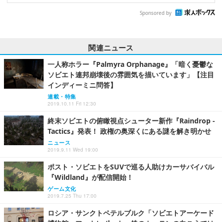
Sponsored by
関連ニュース
一人称ホラー『Palmyra Orphanage』「暗く憂鬱な
ソビエト連邦崩壊後の雰囲気を描いています」【注目
インディーミニ問答】
連載・特集
2019.10.11 Fri 12:30
終末ソビエトの俯瞰視点シューター新作『Raindrop -
Tactics』発表！ 政権の奥深くにある謎を解き明かせ
ニュース
2019.9.11 Wed 19:00
ポスト・ソビエトをSUVで巡る人助けカーサバイバル
『Wildland』が配信開始！
ゲーム文化
2019.7.25 Thu 17:00
ロシア・サンクトペテルブルク「ソビエトアーケード