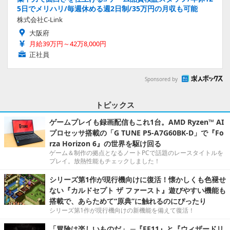
5日でメリハリ/毎週休める週2日制/35万円の月収も可能
株式会社C-Link
大阪府
月給39万円～42万8,000円
正社員
Sponsored by
トピックス
ゲームプレイも録画配信もこれ1台。AMD Ryzen™ AI
プロセッサ搭載の「G TUNE P5-A7G60BK-D」で『Fo
rza Horizon 6』の世界を駆け回る
ゲーム＆制作の拠点となるノートPCで話題のレースタイトルを
プレイ。放熱性能もチェックしました！
シリーズ第1作が現行機向けに復活！懐かしくも色褪せ
ない『カルドセプト ザ ファースト』遊びやすい機能も
搭載で、あらためて“原典”に触れるのにぴったり
シリーズ第1作が現行機向けの新機能を備えて復活！
「冒険は楽しいものだ」 ─『FF11』と『ウィザードリ