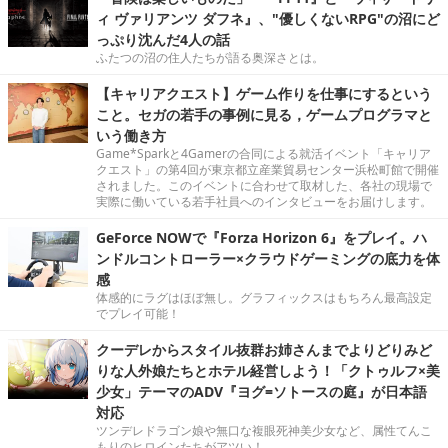
ィ ヴァリアンツ ダフネ』、"優しくないRPG"の沼にど
っぷり沈んだ4人の話
ふたつの沼の住人たちが語る奥深さとは。
【キャリアクエスト】ゲーム作りを仕事にするという
こと。セガの若手の事例に見る，ゲームプログラマと
いう働き方
Game*Sparkと4Gamerの合同による就活イベント「キャリア
クエスト」の第4回が東京都立産業貿易センター浜松町館で開催
されました。このイベントに合わせて取材した、各社の現場で
実際に働いている若手社員へのインタビューをお届けします。
GeForce NOWで『Forza Horizon 6』をプレイ。ハ
ンドルコントローラー×クラウドゲーミングの底力を体
感
体感的にラグはほぼ無し。グラフィックスはもちろん最高設定
でプレイ可能！
クーデレからスタイル抜群お姉さんまでよりどりみど
りな人外娘たちとホテル経営しよう！「クトゥルフ×美
少女」テーマのADV『ヨグ=ソトースの庭』が日本語
対応
ツンデレドラゴン娘や無口な複眼死神美少女など、属性てんこ
もりのヒロインたちがアツい！