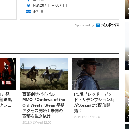
月給28万円～60万円
正社員
Sponsored by
ad』発
西部劇サバイバル
PC版『レッド・デッ
部劇風
MMO『Outlaws of the
ド・リデンプション2』
クシュ
Old West』Steam早期
がSteamにて配信開
】
アクセス開始！未開の
始！
西部を生き抜け
2019.12.6 Fri 11:30
2019.3.13 Wed 12:30