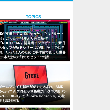
TOPICS
車が変形してロボになった、でも『ルート
16』だった―41年ぶり完全新作
『ROUTE16R』開発者インタビュー。新旧
スタッフが語るシリーズの魂。そして41年
前、たった1人のために手作業で直した世界
に1本だけの“幻のカセット”の話
ゲームプレイも録画配信もこれ1台。AMD
Ryzen™ AIプロセッサ搭載の「G TUNE P5-
A7G60BK-D」で『Forza Horizon 6』の世
界を駆け回る