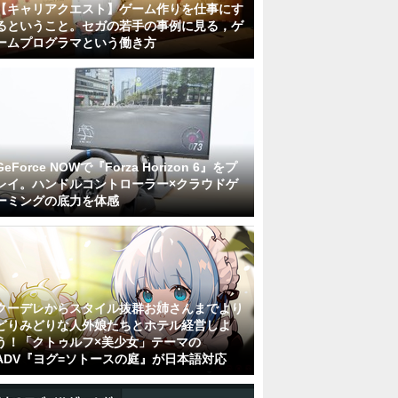
【キャリアクエスト】ゲーム作りを仕事にす
るということ。セガの若手の事例に見る，ゲ
ームプログラマという働き方
GeForce NOWで『Forza Horizon 6』をプ
レイ。ハンドルコントローラー×クラウドゲ
ーミングの底力を体感
クーデレからスタイル抜群お姉さんまでより
どりみどりな人外娘たちとホテル経営しよ
う！「クトゥルフ×美少女」テーマの
ADV『ヨグ=ソトースの庭』が日本語対応