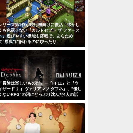
シリーズ第1作が現行機向けに復活！懐かし
くも色褪せない『カルドセプト ザ ファース
ト』遊びやすい機能も搭載で、あらため
て“原典”に触れるのにぴったり
「冒険は楽しいものだ」 ─『FF11』と『ウ
ィザードリィ ヴァリアンツ ダフネ』、"優し
くないRPG"の沼にどっぷり沈んだ4人の話