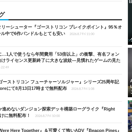
グ
ミリタリーシューター『ゴーストリコン ブレイクポイント』95％オ
セール中で6作バンドルもとても安い
2026.8.7 Fri 11:00
上に…1人で使うなら年間費用「53倍以上」の衝撃、有名フォン
向けライセンス更新終了に大きな波紋―見慣れたゲームの見た
 22:49
版『ゴーストリコン フューチャーソルジャー』シリーズ25周年記
Storeにて8月13日17時まで無料配布
2026.8.7 Fri 1:08
か進めないダンジョン探索デッキ構築ローグライク『Right
員向けに無料配布！
2026.8.7 Fri 10:00
re Here Together』＆可愛くて怖いADV『Beacon Pines』