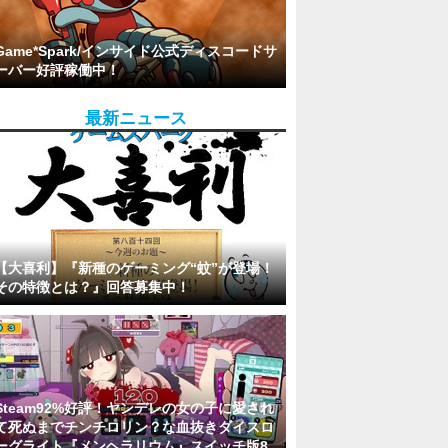
Game*Spark/インサイド公式ディスコードサ
ーバー好評稼働中！
最新ニュース
【大喜利】『新種のゲーミング“蚊”が登場！
その特徴とは？』回答募集中！
Steam92%好評！ヤンデレの女の子に愛され
て死ぬまでチンチロリン？な血抜きダイスロ
ーグライト『メンヘラリウム』スイッチ版8