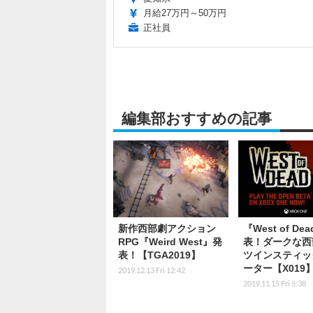
月給27万円～50万円
正社員
編集部おすすめの記事
新作西部劇アクション
『West of De
RPG『Weird West』発
表！ダークな西
表！【TGA2019】
ツインスティッ
ーター【X019
2019.12.13 Fri 12:42
2019.11.15 Fri 5:38