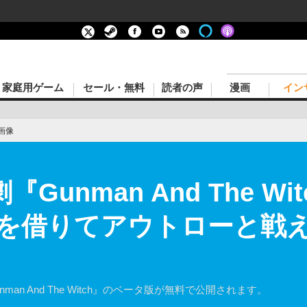
家庭用ゲーム
セール・無料
読者の声
漫画
イン
画像
Gunman And The W
を借りてアウトローと戦え
n And The Witch』のベータ版が無料で公開されます。