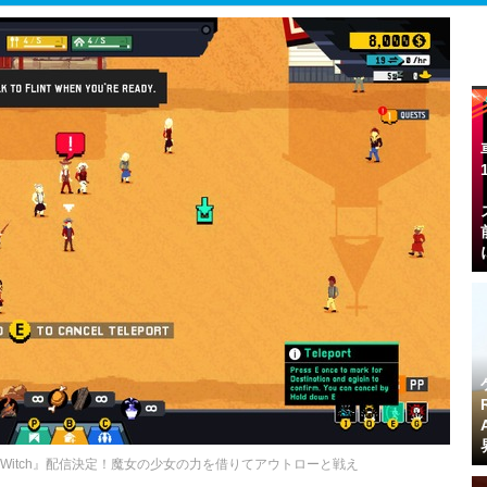
 The Witch』配信決定！魔女の少女の力を借りてアウトローと戦え