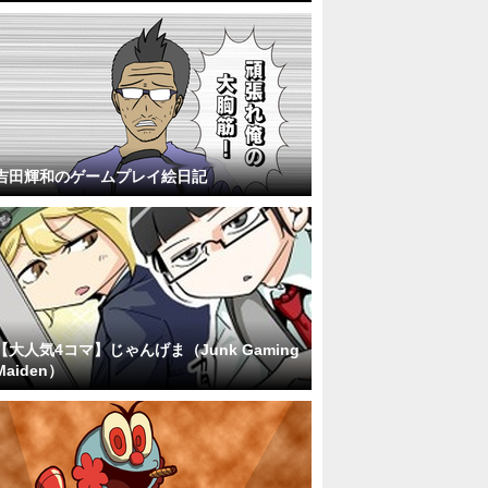
吉田輝和のゲームプレイ絵日記
【大人気4コマ】じゃんげま（Junk Gaming
Maiden）