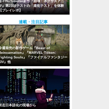
よ！HoYoverse新作『崩壊：ネクサスアニ
マ』第2回βテストの「進化テスト」を体験
【プレイレポ】
連載・注目記事
今週発売の新作ゲーム『Beast of
Reincarnation』『MARVEL Tōkon:
Fighting Souls』『ファイナルファンタジー
XIV』他
有志日本語化の現場から