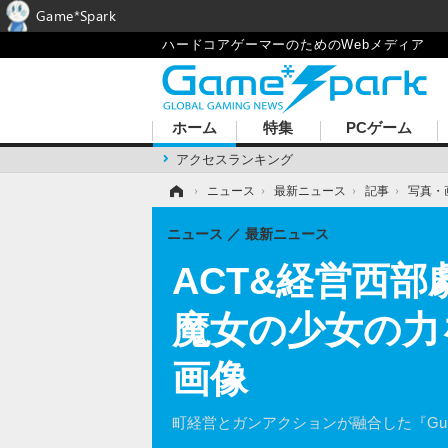
Game*Spark
ハードコアゲーマーのためのWebメディア
ホーム
特集
PCゲーム
アクセスランキング
ホーム
›
ニュース
›
最新ニュース
›
記事
›
写真・
ニュース
最新ニュース
ACT&経営西部劇『
魔女の少女の力
画像
町経営とガンアクションが融合した『Gunma