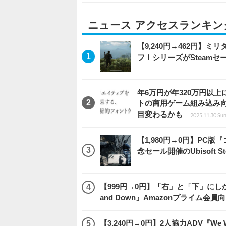
ニュース アクセスランキン
【9,240円→462円】
フ！シリーズがSteam
年6万円が年320万円以
トの商用ゲーム組み込み
目変わるかも
2025.11.30 Sun
【1,980円→0円】PC
念セール開催のUbisoft 
【999円→0円】「右」と「下」にし
and Down』Amazonプライム会
【3,240円→0円】2人協力ADV『We We