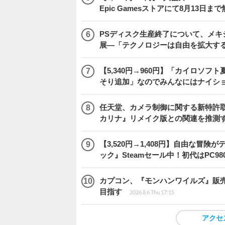
Epic Gamesストアにて8月13日ま
PSディスク生産終了について、メ
展―「テクノロジーは自由を拡大す
【5,340円→960円】「カイロソフ
そり追加」なのでみんなにはナイシ
任天堂、カメラ制御に関する新特許
カリナ』リメイク版との関連を推測
【3,520円→1,408円】自由な冒
ック』Steamセール中！初代はPC98
カプコン、『モンハンワイルズ』販売
目指す
2026.8.6 Thu 17:15
アクセ