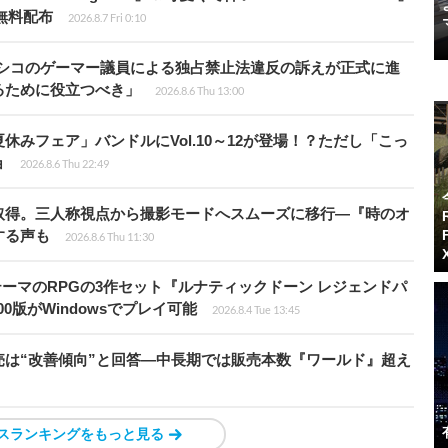
で無料配布
2026.8.7 Fri 0:10
キシコのゲーマー議員による独占禁止法違反の訴えが正式に進
るために役立つべき」
2026.8.6 Thu 13:00
ト夏休みフェア」バンドルにVol.10～12が登場！？ただし「こっ
ョ
2026.8.6 Thu 22:49
取得。三人称視点から撮影モードへスムーズに移行―『時のオ
する声も
2026.8.6 Thu 11:30
険がテーマのRPGの3作セット『ルナティックドーン レジェンドパ
00版がWindowsでプレイ可能
2026.8.4 Tue 13:45
は“改善傾向”と回答―中長期では販売本数『ワールド』超え
スランキングをもっと見る