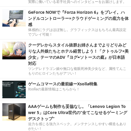
実際に働いている若手社員へのインタビューをお届けします。
GeForce NOWで『Forza Horizon 6』をプレイ。ハ
ンドルコントローラー×クラウドゲーミングの底力を体
感
体感的にラグはほぼ無し。グラフィックスはもちろん最高設定
でプレイ可能！
クーデレからスタイル抜群お姉さんまでよりどりみど
りな人外娘たちとホテル経営しよう！「クトゥルフ×美
少女」テーマのADV『ヨグ=ソトースの庭』が日本語
対応
ツンデレドラゴン娘や無口な複眼死神美少女など、属性てんこ
もりのヒロインたちがアツい！
ゲームコマースの最前線ーXsolla特集
Xsollaの最新情報はこちらから！
AAAゲームも制作も妥協なし。「Lenovo Legion To
wer 5」はCore Ultra世代の“全てこなせるゲーミング
デスクトップ”
迫力を感じる強力スペック。メンテナンスしやすい構造もあり
がたい！