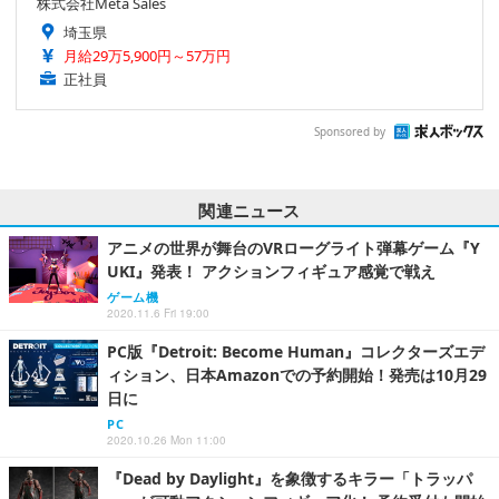
株式会社Meta Sales
埼玉県
月給29万5,900円～57万円
正社員
Sponsored by
関連ニュース
アニメの世界が舞台のVRローグライト弾幕ゲーム『Y
UKI』発表！ アクションフィギュア感覚で戦え
ゲーム機
2020.11.6 Fri 19:00
PC版『Detroit: Become Human』コレクターズエデ
ィション、日本Amazonでの予約開始！発売は10月29
日に
PC
2020.10.26 Mon 11:00
『Dead by Daylight』を象徴するキラー「トラッパ