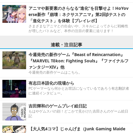
アニマや新要素のさらなる“進化”を目撃せよ！HoYov
erse新作『崩壊：ネクサスアニマ』第2回βテストの
「進化テスト」を体験【プレイレポ】
さまざまなアニマとの出会いや、スキルによってさらに戦略性
が増したバトルなど、本作の注目の要素に迫ります！
連載・注目記事
今週発売の新作ゲーム『Beast of Reincarnation』
『MARVEL Tōkon: Fighting Souls』『ファイナルフ
ァンタジーXIV』他
今週発売の新作ゲームはこちら。
有志日本語化の現場から
PCゲーマーなら何かとお世話になっているであろう有志翻訳者
に連続インタビュー。
吉田輝和のゲームプレイ絵日記
もはやゲムスパの顔！どこかで見かけた吉田さんのゲーム絵日
記
【大人気4コマ】じゃんげま（Junk Gaming Maide