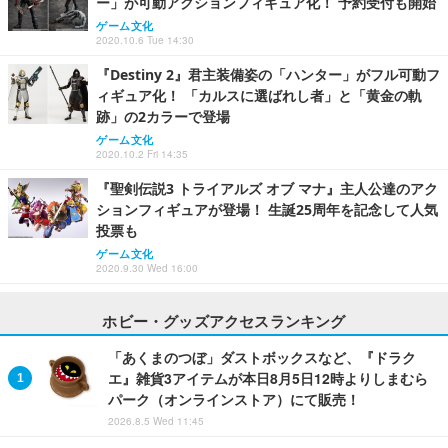
ー」が可動アクションフィギュア化！ 予約受付も開始
ゲーム文化
2020.10.6 Tue 14:30
『Destiny 2』君主装備姿の「ハンター」がフル可動フ
ィギュア化！ 「カルスに選ばれし者」と「黄金の軌
跡」の2カラーで登場
ゲーム文化
2020.10.2 Fri 14:35
『聖剣伝説3 トライアルズ オブ マナ』主人公達のアク
ションフィギュアが登場！ 生誕25周年を記念して人気
投票も
ゲーム文化
2020.9.30 Wed 16:00
ホビー・グッズアクセスランキング
「あくまのつぼ」ダストボックスなど、『ドラク
エ』雑貨3アイテムが本日8月5日12時よりしまむら
パーク（オンラインストア）にて販売！
2026.8.5 Wed 11:45