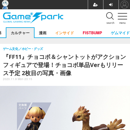
search
menu
料
カルチャー
漫画
インサイド
FISTBUMP
ゲムマイド
ゲーム文化
ホビー・グッズ
『FF11』チョコボ＆シャントットがアクション
フィギュアで登場！チョコボ単品Verもリリー
ス予定 2枚目の写真・画像
2020.11.9 Mon 23:15