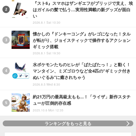
『スト6』スマホはザンギエフがブリッジで支え、埃
はガイルの髪で払う…実用性満載の新グッズが面白
い
2026.8.1 Sat 10:30
懐かしの『ドンキーコング』がレゴになった！タル
が転がり、ジョイスティックで操作するアクション
ギミック搭載
2026.8.1 Sat 19:30
水ポケモンたちのヒレが「ぱたぱたっ！」と動く！
マンタイン、ミズゴロウなど全4匹の“ギミック付き
ぬいぐるみ”に癒されちゃう
2026.8.5 Wed 8:30
約21万円の最高級太もも…！「ライザ」新作スタチ
ューが圧倒的存在感
2025.10.6 Mon 12:35
ランキングをもっと見る