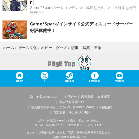
n）
Game*Sparkの一大コンテンツに成長した4コマ。単行本も好評
発売中！
Game*Spark/インサイド公式ディスコードサーバー
好評稼働中！
写真・画像
ホーム
›
ゲーム文化
›
ホビー・グッズ
›
記事
›
Home
X
STEAM
Facebook
YouTube
Game*Sparkについて
お問合せ
広告掲載
会社概要
個人情報保護方針
個人情報の取り扱いについて（Game*Spark）
利用規約
特定商取引法に基づく表記
紹介した商品/サービスを購入、契約した場合に、
売上の一部が弊社サイトに還元されることがあります。
当サイトに掲載の記事・見出し・写真・画像の無断転載を禁じます。
Copyright © 2026 IID, Inc.