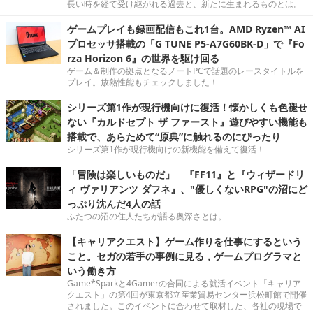
長い時を経て受け継がれる過去と、新たに生まれるものとは。
ゲームプレイも録画配信もこれ1台。AMD Ryzen™ AI
プロセッサ搭載の「G TUNE P5-A7G60BK-D」で『Fo
rza Horizon 6』の世界を駆け回る
ゲーム＆制作の拠点となるノートPCで話題のレースタイトルを
プレイ。放熱性能もチェックしました！
シリーズ第1作が現行機向けに復活！懐かしくも色褪せ
ない『カルドセプト ザ ファースト』遊びやすい機能も
搭載で、あらためて“原典”に触れるのにぴったり
シリーズ第1作が現行機向けの新機能を備えて復活！
「冒険は楽しいものだ」 ─『FF11』と『ウィザードリ
ィ ヴァリアンツ ダフネ』、"優しくないRPG"の沼にど
っぷり沈んだ4人の話
ふたつの沼の住人たちが語る奥深さとは。
【キャリアクエスト】ゲーム作りを仕事にするという
こと。セガの若手の事例に見る，ゲームプログラマと
いう働き方
Game*Sparkと4Gamerの合同による就活イベント「キャリア
クエスト」の第4回が東京都立産業貿易センター浜松町館で開催
されました。このイベントに合わせて取材した、各社の現場で