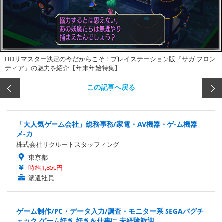
HDリマスター決定の今だからこそ！プレイステーション版『サガ フロン
ティア』の魅力を紹介【年末年始特集】
この記事へ戻る
「大人気ゲーム会社」総務事務/家電・AV機器・ゲ-ム機器
メ-カ
株式会社リクルートスタッフィング
東京都
時給1,850円
派遣社員
ゲーム制作/PC・データ入力/調査・モニター系 SEGAバグチ
ェック ゲーム好き 好きを仕事に 未経験歓迎