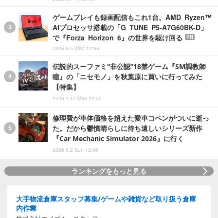
ゲームプレイも録画配信もこれ1台。AMD Ryzen™
AIプロセッサ搭載の「G TUNE P5-A7G60BK-D」
で『Forza Horizon 6』の世界を駆け回る
PR
2026.8.5 Wed 12:00
伝説的スーファミ“非公認”18禁ゲーム『SM調教師
瞳』の「ニセモノ」を秋葉原に買いに行ってみた
【特集】
2026.1.12 Mon 19:00
修理費が車体価格を超えた愛車コペンがついに逝っ
た。だから鬱憤晴らしに待ち遠しいシリーズ新作
『Car Mechanic Simulator 2026』に行く
2026.8.2 Sun 12:00
ランキングをもっと見る
大手物流倉庫スタッフ募集/ゲームや雑貨など取り扱う倉庫
内作業