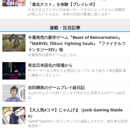
「進化テスト」を体験【プレイレポ】
さまざまなアニマとの出会いや、スキルによってさらに戦略性
が増したバトルなど、本作の注目の要素に迫ります！
連載・注目記事
今週発売の新作ゲーム『Beast of Reincarnation』
『MARVEL Tōkon: Fighting Souls』『ファイナルフ
ァンタジーXIV』他
今週発売の新作ゲームはこちら。
有志日本語化の現場から
PCゲーマーなら何かとお世話になっているであろう有志翻訳者
に連続インタビュー。
吉田輝和のゲームプレイ絵日記
もはやゲムスパの顔！どこかで見かけた吉田さんのゲーム絵日
記
【大人気4コマ】じゃんげま（Junk Gaming Maide
n）
Game*Sparkの一大コンテンツに成長した4コマ。単行本も好評
発売中！