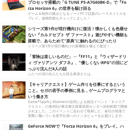
プロセッサ搭載の「G TUNE P5-A7G60BK-D」で『Fo
rza Horizon 6』の世界を駆け回る
ゲーム＆制作の拠点となるノートPCで話題のレースタイトルを
プレイ。放熱性能もチェックしました！
シリーズ第1作が現行機向けに復活！懐かしくも色褪せ
ない『カルドセプト ザ ファースト』遊びやすい機能も
搭載で、あらためて“原典”に触れるのにぴったり
シリーズ第1作が現行機向けの新機能を備えて復活！
「冒険は楽しいものだ」 ─『FF11』と『ウィザードリ
ィ ヴァリアンツ ダフネ』、"優しくないRPG"の沼にど
っぷり沈んだ4人の話
ふたつの沼の住人たちが語る奥深さとは。
【キャリアクエスト】ゲーム作りを仕事にするという
こと。セガの若手の事例に見る，ゲームプログラマと
いう働き方
Game*Sparkと4Gamerの合同による就活イベント「キャリア
クエスト」の第4回が東京都立産業貿易センター浜松町館で開催
されました。このイベントに合わせて取材した、各社の現場で
実際に働いている若手社員へのインタビューをお届けします。
GeForce NOWで『Forza Horizon 6』をプレイ。ハ