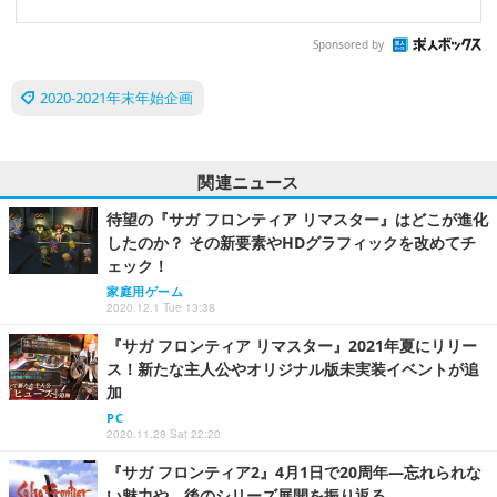
Sponsored by
2020-2021年末年始企画
関連ニュース
待望の『サガ フロンティア リマスター』はどこが進化
したのか？ その新要素やHDグラフィックを改めてチ
ェック！
家庭用ゲーム
2020.12.1 Tue 13:38
『サガ フロンティア リマスター』2021年夏にリリー
ス！新たな主人公やオリジナル版未実装イベントが追
加
PC
2020.11.28 Sat 22:20
『サガ フロンティア2』4月1日で20周年―忘れられな
い魅力や、後のシリーズ展開を振り返る